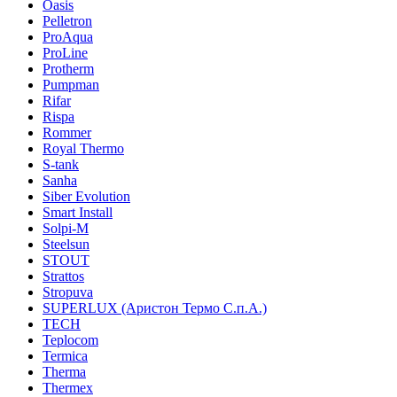
Oasis
Pelletron
ProAqua
ProLine
Protherm
Pumpman
Rifar
Rispa
Rommer
Royal Thermo
S-tank
Sanha
Siber Evolution
Smart Install
Solpi-M
Steelsun
STOUT
Strattos
Stropuva
SUPERLUX (Аристон Термо С.п.А.)
TECH
Teplocom
Termica
Therma
Thermex