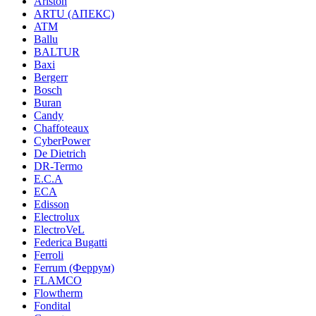
Ariston
ARTU (АПЕКС)
ATM
Ballu
BALTUR
Baxi
Bergerr
Bosch
Buran
Candy
Chaffoteaux
CyberPower
De Dietrich
DR-Termo
E.C.A
ECA
Edisson
Electrolux
ElectroVeL
Federica Bugatti
Ferroli
Ferrum (Феррум)
FLAMCO
Flowtherm
Fondital