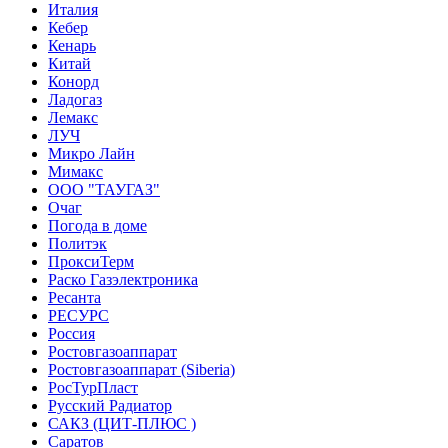
Италия
Кебер
Кенарь
Китай
Конорд
Ладогаз
Лемакс
ЛУЧ
Микро Лайн
Мимакс
ООО "ТАУГАЗ"
Очаг
Погода в доме
Политэк
ПроксиТерм
Раско Газэлектроника
Ресанта
РЕСУРС
Россия
Ростовгазоаппарат
Ростовгазоаппарат (Siberia)
РосТурПласт
Русский Радиатор
САКЗ (ЦИТ-ПЛЮС )
Саратов