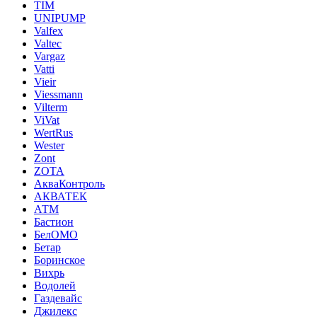
TIM
UNIPUMP
Valfex
Valtec
Vargaz
Vatti
Vieir
Viessmann
Vilterm
ViVat
WertRus
Wester
Zont
ZOTA
АкваКонтроль
АКВАТЕК
АТМ
Бастион
БелОМО
Бетар
Боринское
Вихрь
Водолей
Газдевайс
Джилекс