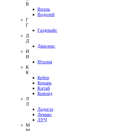
В
Вихрь
Водолей
Г
Г
Газдевайс
Д
Д
Джилекс
И
И
Италия
К
К
Кебер
Кенарь
Китай
Конорд
Л
Л
Ладогаз
Лемакс
ЛУЧ
М
М