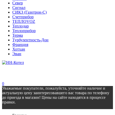
Север
Сигнал
СИКЗ (Газотрон-С)
Счетприбор
ТЕПЛОVOZ
Теплодар
Теплоприбор
Терма
Турбулентность-Дон
Франция
Хотхан
Эван
0
Уважаемые покупатели, пожалуйста, уточняйте наличие и
актуальную цену заинтересовавшего вас товара по телефону
до приезда в магазин! Цены на сайте находятся в процессе
правки.