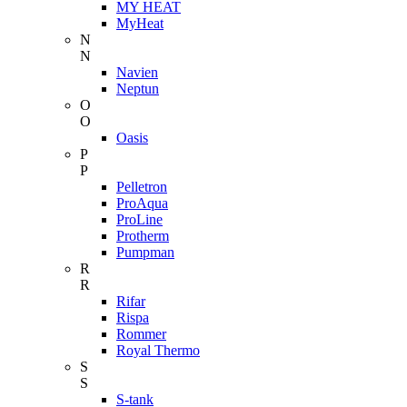
MY HEAT
MyHeat
N
N
Navien
Neptun
O
O
Oasis
P
P
Pelletron
ProAqua
ProLine
Protherm
Pumpman
R
R
Rifar
Rispa
Rommer
Royal Thermo
S
S
S-tank