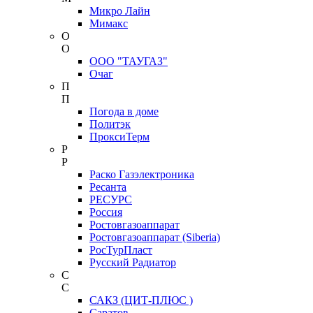
Микро Лайн
Мимакс
О
О
ООО "ТАУГАЗ"
Очаг
П
П
Погода в доме
Политэк
ПроксиТерм
Р
Р
Раско Газэлектроника
Ресанта
РЕСУРС
Россия
Ростовгазоаппарат
Ростовгазоаппарат (Siberia)
РосТурПласт
Русский Радиатор
С
С
САКЗ (ЦИТ-ПЛЮС )
Саратов