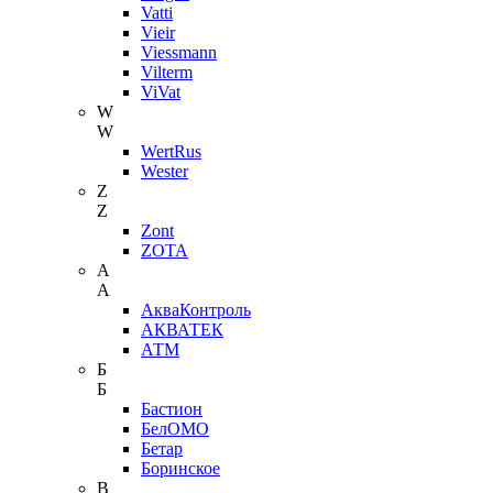
Vatti
Vieir
Viessmann
Vilterm
ViVat
W
W
WertRus
Wester
Z
Z
Zont
ZOTA
А
А
АкваКонтроль
АКВАТЕК
АТМ
Б
Б
Бастион
БелОМО
Бетар
Боринское
В