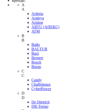
Бренды:
A
A
Arderia
Arideya
Ariston
ARTU (АПЕКС)
ATM
B
B
Ballu
BALTUR
Baxi
Bergerr
Bosch
Buran
C
C
Candy
Chaffoteaux
CyberPower
D
D
De Dietrich
DR-Termo