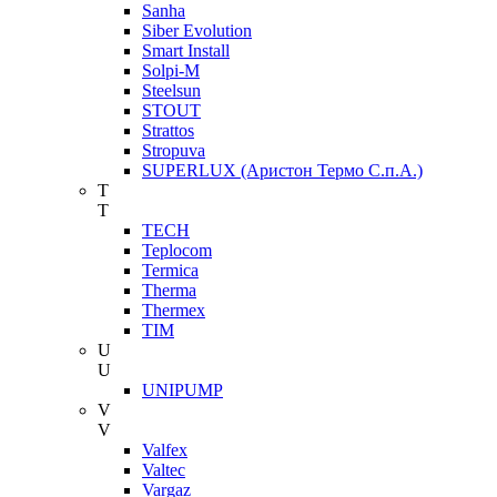
Sanha
Siber Evolution
Smart Install
Solpi-M
Steelsun
STOUT
Strattos
Stropuva
SUPERLUX (Аристон Термо С.п.А.)
T
T
TECH
Teplocom
Termica
Therma
Thermex
TIM
U
U
UNIPUMP
V
V
Valfex
Valtec
Vargaz