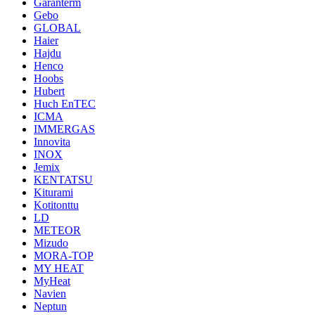
Garanterm
Gebo
GLOBAL
Haier
Hajdu
Henco
Hoobs
Hubert
Huch EnTEC
ICMA
IMMERGAS
Innovita
INOX
Jemix
KENTATSU
Kiturami
Kotitonttu
LD
METEOR
Mizudo
MORA-TOP
MY HEAT
MyHeat
Navien
Neptun