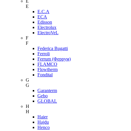
E
E
E.C.A
ECA
Edisson
Electrolux
ElectroVeL
F
F
Federica Bugatti
Ferroli
Ferrum (Феррум)
FLAMCO
Flowtherm
Fondital
G
G
Garanterm
Gebo
GLOBAL
H
H
Haier
Hajdu
Henco