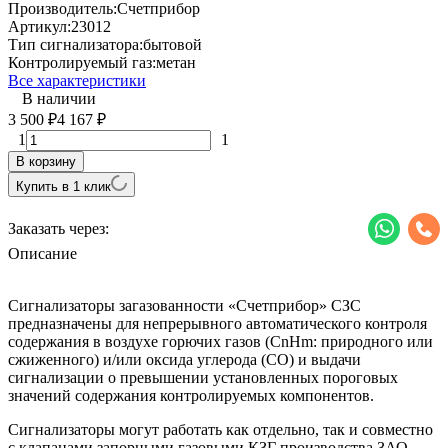
Производитель:
Счетприбор
Артикул:
23012
Тип сигнализатора:
бытовой
Контролируемый газ:
метан
Все характеристики
В наличии
3 500
4 167
₽
₽
1
1
В корзину
Купить в 1 клик
Заказать через:
Описание
Сигнализаторы загазованности «Счетприбор» СЗС
предназначены для непрерывного автоматического контроля
содержания в воздухе горючих газов (СnHm: природного или
сжиженного) и/или оксида углерода (СО) и выдачи
сигнализации о превышении установленных пороговых
значений содержания контролируемых компонентов.
Сигнализаторы могут работать как отдельно, так и совместно
с клапанами запорными газовыми КЗГ производства ЗАО