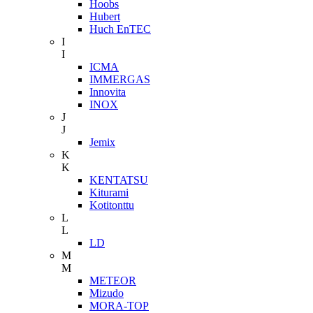
Hoobs
Hubert
Huch EnTEC
I
I
ICMA
IMMERGAS
Innovita
INOX
J
J
Jemix
K
K
KENTATSU
Kiturami
Kotitonttu
L
L
LD
M
M
METEOR
Mizudo
MORA-TOP