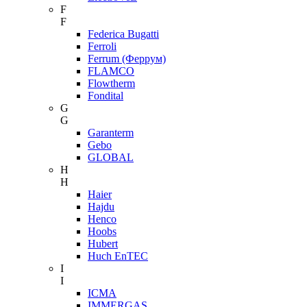
F
F
Federica Bugatti
Ferroli
Ferrum (Феррум)
FLAMCO
Flowtherm
Fondital
G
G
Garanterm
Gebo
GLOBAL
H
H
Haier
Hajdu
Henco
Hoobs
Hubert
Huch EnTEC
I
I
ICMA
IMMERGAS