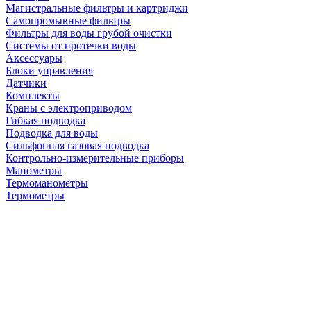
Магистральные фильтры и картриджи
Самопромывные фильтры
Фильтры для воды грубой очистки
Системы от протечки воды
Аксессуары
Блоки управления
Датчики
Комплекты
Краны с электроприводом
Гибкая подводка
Подводка для воды
Сильфонная газовая подводка
Контрольно-измерительные приборы
Манометры
Термоманометры
Термометры