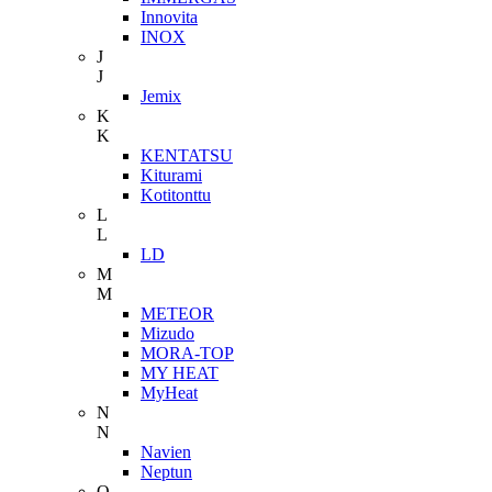
Innovita
INOX
J
J
Jemix
K
K
KENTATSU
Kiturami
Kotitonttu
L
L
LD
M
M
METEOR
Mizudo
MORA-TOP
MY HEAT
MyHeat
N
N
Navien
Neptun
O