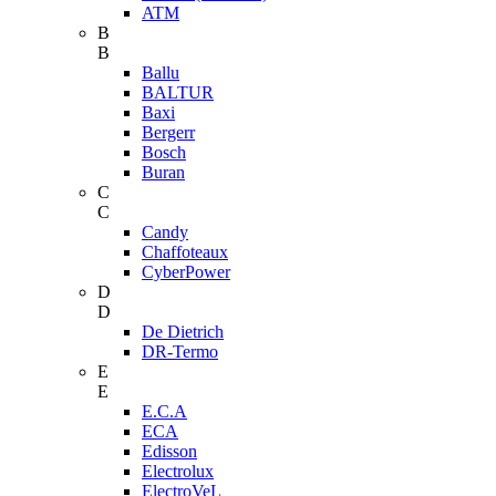
ATM
B
B
Ballu
BALTUR
Baxi
Bergerr
Bosch
Buran
C
C
Candy
Chaffoteaux
CyberPower
D
D
De Dietrich
DR-Termo
E
E
E.C.A
ECA
Edisson
Electrolux
ElectroVeL