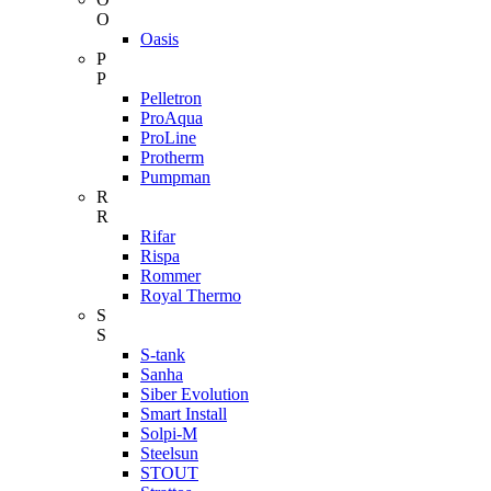
O
Oasis
P
P
Pelletron
ProAqua
ProLine
Protherm
Pumpman
R
R
Rifar
Rispa
Rommer
Royal Thermo
S
S
S-tank
Sanha
Siber Evolution
Smart Install
Solpi-M
Steelsun
STOUT