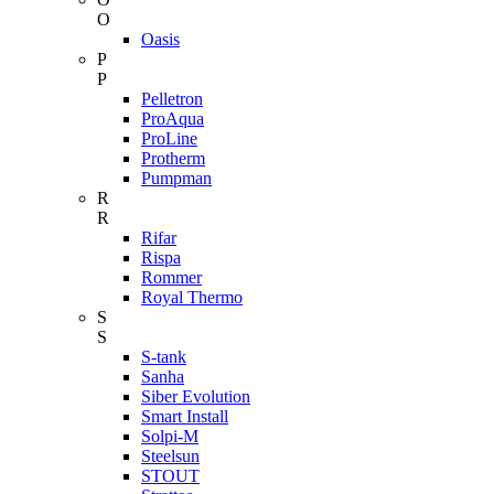
O
Oasis
P
P
Pelletron
ProAqua
ProLine
Protherm
Pumpman
R
R
Rifar
Rispa
Rommer
Royal Thermo
S
S
S-tank
Sanha
Siber Evolution
Smart Install
Solpi-M
Steelsun
STOUT