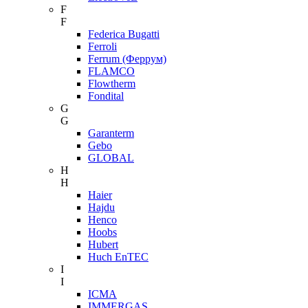
F
F
Federica Bugatti
Ferroli
Ferrum (Феррум)
FLAMCO
Flowtherm
Fondital
G
G
Garanterm
Gebo
GLOBAL
H
H
Haier
Hajdu
Henco
Hoobs
Hubert
Huch EnTEC
I
I
ICMA
IMMERGAS