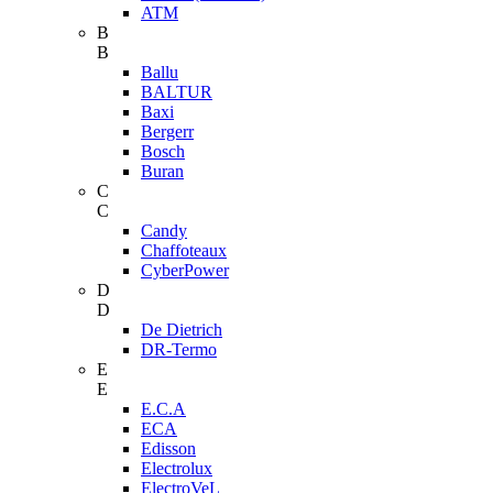
ATM
B
B
Ballu
BALTUR
Baxi
Bergerr
Bosch
Buran
C
C
Candy
Chaffoteaux
CyberPower
D
D
De Dietrich
DR-Termo
E
E
E.C.A
ECA
Edisson
Electrolux
ElectroVeL