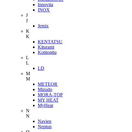
Innovita
INOX
J
J
Jemix
K
K
KENTATSU
Kiturami
Kotitonttu
L
L
LD
M
M
METEOR
Mizudo
MORA-TOP
MY HEAT
MyHeat
N
N
Navien
Neptun
O