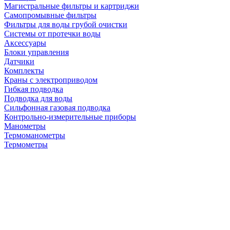
Магистральные фильтры и картриджи
Самопромывные фильтры
Фильтры для воды грубой очистки
Системы от протечки воды
Аксессуары
Блоки управления
Датчики
Комплекты
Краны с электроприводом
Гибкая подводка
Подводка для воды
Сильфонная газовая подводка
Контрольно-измерительные приборы
Манометры
Термоманометры
Термометры