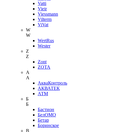
Vatti
Vieir
Viessmann
Vilterm
ViVat
W
W
WertRus
Wester
Z
Z
Zont
ZOTA
А
А
АкваКонтроль
АКВАТЕК
АТМ
Б
Б
Бастион
БелОМО
Бетар
Боринское
В