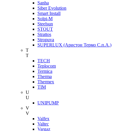
Sanha
Siber Evolution
Smart Install
Solpi-M
Steelsun
STOUT
Strattos
Stropuva
SUPERLUX (Аристон Термо С.п.А.)
T
T
TECH
Teplocom
Termica
Therma
Thermex
TIM
U
U
UNIPUMP
V
V
Valfex
Valtec
Vargaz