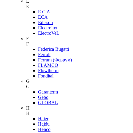
E
E
E.C.A
ECA
Edisson
Electrolux
ElectroVeL
F
F
Federica Bugatti
Ferroli
Ferrum (Феррум)
FLAMCO
Flowtherm
Fondital
G
G
Garanterm
Gebo
GLOBAL
H
H
Haier
Hajdu
Henco