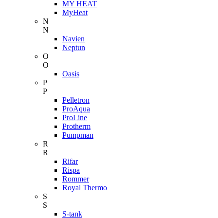
MY HEAT
MyHeat
N
N
Navien
Neptun
O
O
Oasis
P
P
Pelletron
ProAqua
ProLine
Protherm
Pumpman
R
R
Rifar
Rispa
Rommer
Royal Thermo
S
S
S-tank