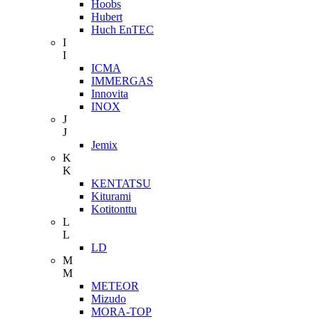
Hoobs
Hubert
Huch EnTEC
I
I
ICMA
IMMERGAS
Innovita
INOX
J
J
Jemix
K
K
KENTATSU
Kiturami
Kotitonttu
L
L
LD
M
M
METEOR
Mizudo
MORA-TOP