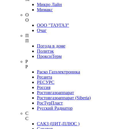
Микро Лайн
Мимакс
О
О
ООО "ТАУГАЗ"
Очаг
П
П
Погода в доме
Политэк
ПроксиТерм
Р
Р
Раско Газэлектроника
Ресанта
РЕСУРС
Россия
Ростовгазоаппарат
Ростовгазоаппарат (Siberia)
РосТурПласт
Русский Радиатор
С
С
САКЗ (ЦИТ-ПЛЮС )
Саратов