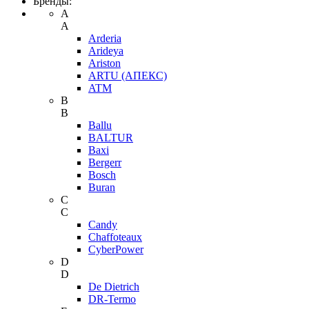
Бренды:
A
A
Arderia
Arideya
Ariston
ARTU (АПЕКС)
ATM
B
B
Ballu
BALTUR
Baxi
Bergerr
Bosch
Buran
C
C
Candy
Chaffoteaux
CyberPower
D
D
De Dietrich
DR-Termo