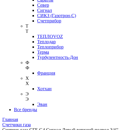
Север
Сигнал
СИКЗ (Газотрон-С)
Счетприбор
Т
Т
ТЕПЛОVOZ
Теплодар
Теплоприбор
Терма
Турбулентность-Дон
Ф
Ф
Франция
Х
Х
Хотхан
Э
Э
Эван
Все бренды
Главная
Счетчики газа
Счетчик газа СГБ-G4 Сигнал Левый верхний подвод 3/4’’