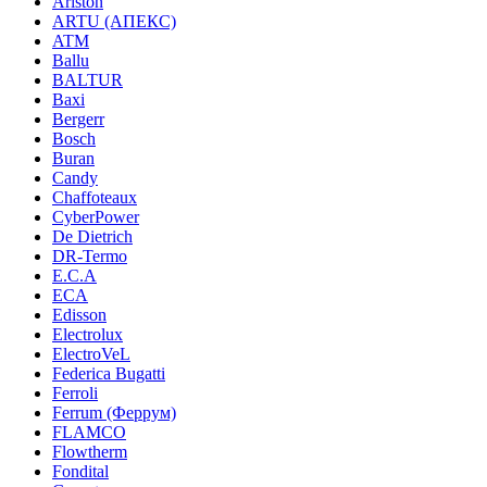
Ariston
ARTU (АПЕКС)
ATM
Ballu
BALTUR
Baxi
Bergerr
Bosch
Buran
Candy
Chaffoteaux
CyberPower
De Dietrich
DR-Termo
E.C.A
ECA
Edisson
Electrolux
ElectroVeL
Federica Bugatti
Ferroli
Ferrum (Феррум)
FLAMCO
Flowtherm
Fondital