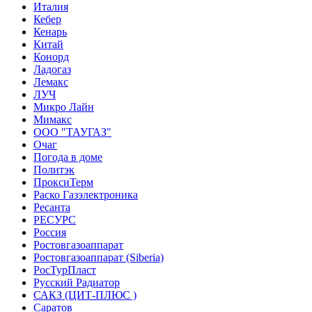
Италия
Кебер
Кенарь
Китай
Конорд
Ладогаз
Лемакс
ЛУЧ
Микро Лайн
Мимакс
ООО "ТАУГАЗ"
Очаг
Погода в доме
Политэк
ПроксиТерм
Раско Газэлектроника
Ресанта
РЕСУРС
Россия
Ростовгазоаппарат
Ростовгазоаппарат (Siberia)
РосТурПласт
Русский Радиатор
САКЗ (ЦИТ-ПЛЮС )
Саратов