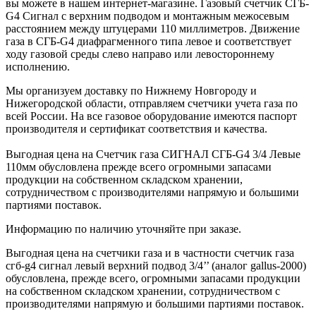
вы можете в нашем интернет-магазине. Газовый счетчик СГБ-
G4 Сигнал с верхним подводом и монтажным межосевым
расстоянием между штуцерами 110 миллиметров. Движение
газа в СГБ-G4 диафрагменного типа левое и соответствует
ходу газовой среды слево направо или левостороннему
исполнению.
Мы организуем доставку по Нижнему Новгороду и
Нижегородской области, отправляем счетчики учета газа по
всей России. На все газовое оборудование имеются паспорт
производителя и сертификат соответствия и качества.
Выгодная цена на Счетчик газа СИГНАЛ СГБ-G4 3/4 Левые
110мм обусловлена прежде всего огромными запасами
продукции на собственном складском хранении,
сотрудничеством с производителями напрямую и большими
партиями поставок.
Информацию по наличию уточняйте при заказе.
Выгодная цена на счетчики газа и в частности счетчик газа
сгб-g4 сигнал левый верхний подвод 3/4’’ (аналог gallus-2000)
обусловлена, прежде всего, огромными запасами продукции
на собственном складском хранении, сотрудничеством с
производителями напрямую и большими партиями поставок.