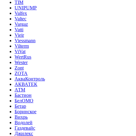
TIM
UNIPUMP
Valfex
Valtec
Vargaz
Vatti
Vieir
Viessmann
Vilterm
ViVat
WertRus
Wester
Zont
ZOTA
АкваКонтроль
АКВАТЕК
АТМ
Бастион
БелОМО
Бетар
Боринское
Вихрь
Водолей
Газдевайс
Джилекс