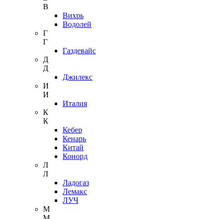
В
Вихрь
Водолей
Г
Г
Газдевайс
Д
Д
Джилекс
И
И
Италия
К
К
Кебер
Кенарь
Китай
Конорд
Л
Л
Ладогаз
Лемакс
ЛУЧ
М
М