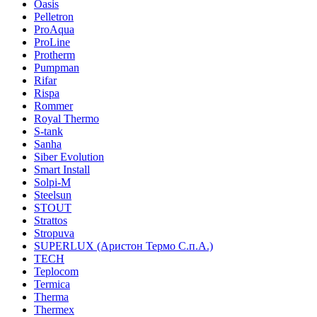
Oasis
Pelletron
ProAqua
ProLine
Protherm
Pumpman
Rifar
Rispa
Rommer
Royal Thermo
S-tank
Sanha
Siber Evolution
Smart Install
Solpi-M
Steelsun
STOUT
Strattos
Stropuva
SUPERLUX (Аристон Термо С.п.А.)
TECH
Teplocom
Termica
Therma
Thermex