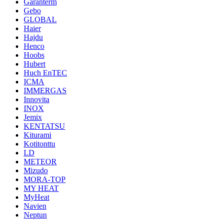
Garanterm
Gebo
GLOBAL
Haier
Hajdu
Henco
Hoobs
Hubert
Huch EnTEC
ICMA
IMMERGAS
Innovita
INOX
Jemix
KENTATSU
Kiturami
Kotitonttu
LD
METEOR
Mizudo
MORA-TOP
MY HEAT
MyHeat
Navien
Neptun