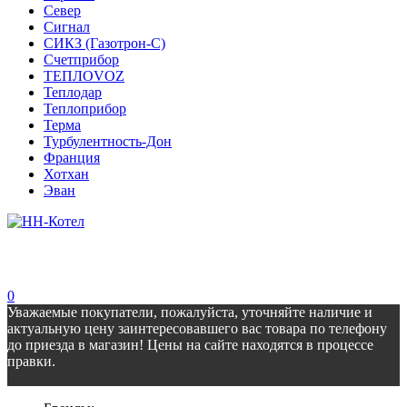
Север
Сигнал
СИКЗ (Газотрон-С)
Счетприбор
ТЕПЛОVOZ
Теплодар
Теплоприбор
Терма
Турбулентность-Дон
Франция
Хотхан
Эван
0
Уважаемые покупатели, пожалуйста, уточняйте наличие и
актуальную цену заинтересовавшего вас товара по телефону
до приезда в магазин! Цены на сайте находятся в процессе
правки.