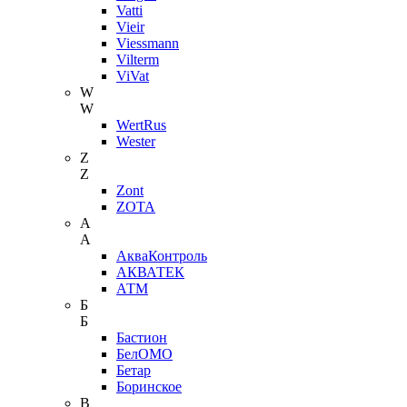
Vatti
Vieir
Viessmann
Vilterm
ViVat
W
W
WertRus
Wester
Z
Z
Zont
ZOTA
А
А
АкваКонтроль
АКВАТЕК
АТМ
Б
Б
Бастион
БелОМО
Бетар
Боринское
В