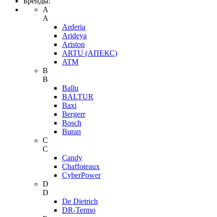
Бренды:
A
A
Arderia
Arideya
Ariston
ARTU (АПЕКС)
ATM
B
B
Ballu
BALTUR
Baxi
Bergerr
Bosch
Buran
C
C
Candy
Chaffoteaux
CyberPower
D
D
De Dietrich
DR-Termo