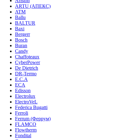
Ariston
ARTU (АПЕКС)
ATM
Ballu
BALTUR
Baxi
Bergerr
Bosch
Buran
Candy
Chaffoteaux
CyberPower
De Dietrich
DR-Termo
E.C.A
ECA
Edisson
Electrolux
ElectroVeL
Federica Bugatti
Ferroli
Ferrum (Феррум)
FLAMCO
Flowtherm
Fondital