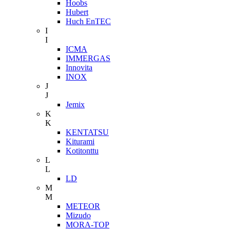
Hoobs
Hubert
Huch EnTEC
I
I
ICMA
IMMERGAS
Innovita
INOX
J
J
Jemix
K
K
KENTATSU
Kiturami
Kotitonttu
L
L
LD
M
M
METEOR
Mizudo
MORA-TOP