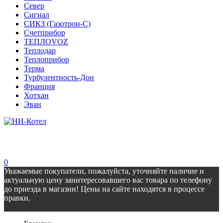
Север
Сигнал
СИКЗ (Газотрон-С)
Счетприбор
ТЕПЛОVOZ
Теплодар
Теплоприбор
Терма
Турбулентность-Дон
Франция
Хотхан
Эван
0
Уважаемые покупатели, пожалуйста, уточняйте наличие и
актуальную цену заинтересовавшего вас товара по телефону
до приезда в магазин! Цены на сайте находятся в процессе
правки.