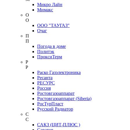
Микро Лайн
Мимакс
О
О
ООО "ТАУГАЗ"
Очаг
П
П
Погода в доме
Политэк
ПроксиТерм
Р
Р
Раско Газэлектроника
Ресанта
РЕСУРС
Россия
Ростовгазоаппарат
Ростовгазоаппарат (Siberia)
РосТурПласт
Русский Радиатор
С
С
САКЗ (ЦИТ-ПЛЮС )
Саратов