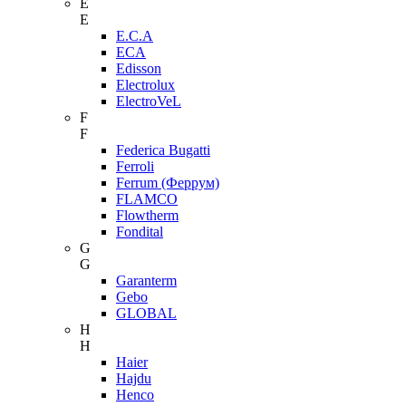
E
E
E.C.A
ECA
Edisson
Electrolux
ElectroVeL
F
F
Federica Bugatti
Ferroli
Ferrum (Феррум)
FLAMCO
Flowtherm
Fondital
G
G
Garanterm
Gebo
GLOBAL
H
H
Haier
Hajdu
Henco