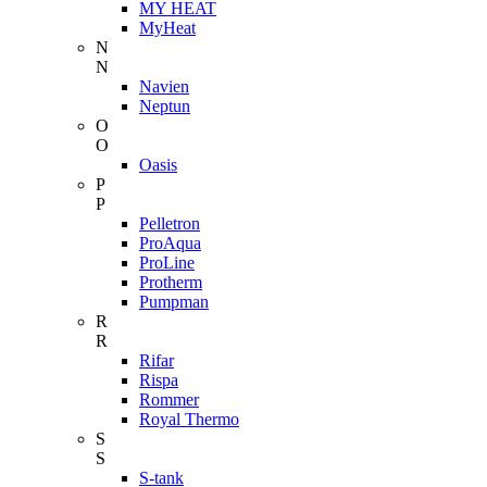
MY HEAT
MyHeat
N
N
Navien
Neptun
O
O
Oasis
P
P
Pelletron
ProAqua
ProLine
Protherm
Pumpman
R
R
Rifar
Rispa
Rommer
Royal Thermo
S
S
S-tank