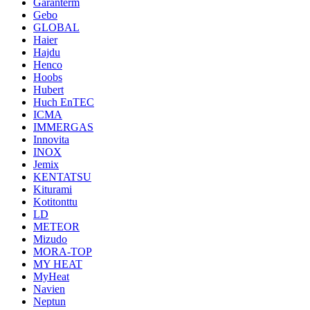
Garanterm
Gebo
GLOBAL
Haier
Hajdu
Henco
Hoobs
Hubert
Huch EnTEC
ICMA
IMMERGAS
Innovita
INOX
Jemix
KENTATSU
Kiturami
Kotitonttu
LD
METEOR
Mizudo
MORA-TOP
MY HEAT
MyHeat
Navien
Neptun