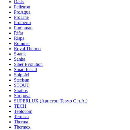
Oasis
Pelletron
ProAqua
ProLine
Protherm
Pumpman
Rifar
Rispa
Rommer
Royal Thermo
S-tank
Sanha
Siber Evolution
Smart Install
Solpi-M
Steelsun
STOUT
Strattos
Stropuva
SUPERLUX (Аристон Термо С.п.А.)
TECH
Teplocom
Termica
Therma
Thermex