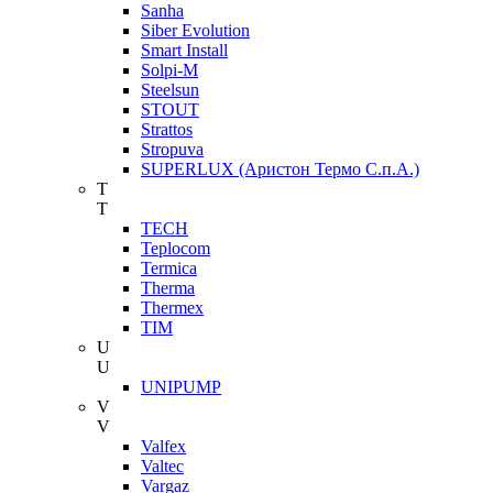
Sanha
Siber Evolution
Smart Install
Solpi-M
Steelsun
STOUT
Strattos
Stropuva
SUPERLUX (Аристон Термо С.п.А.)
T
T
TECH
Teplocom
Termica
Therma
Thermex
TIM
U
U
UNIPUMP
V
V
Valfex
Valtec
Vargaz