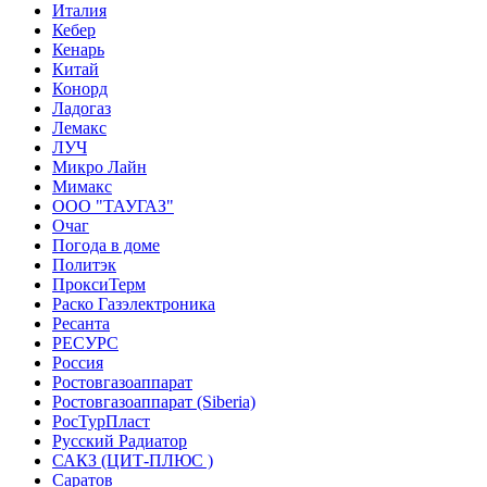
Италия
Кебер
Кенарь
Китай
Конорд
Ладогаз
Лемакс
ЛУЧ
Микро Лайн
Мимакс
ООО "ТАУГАЗ"
Очаг
Погода в доме
Политэк
ПроксиТерм
Раско Газэлектроника
Ресанта
РЕСУРС
Россия
Ростовгазоаппарат
Ростовгазоаппарат (Siberia)
РосТурПласт
Русский Радиатор
САКЗ (ЦИТ-ПЛЮС )
Саратов