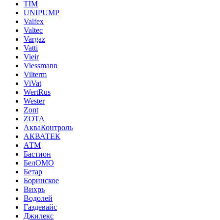
TIM
UNIPUMP
Valfex
Valtec
Vargaz
Vatti
Vieir
Viessmann
Vilterm
ViVat
WertRus
Wester
Zont
ZOTA
АкваКонтроль
АКВАТЕК
АТМ
Бастион
БелОМО
Бетар
Боринское
Вихрь
Водолей
Газдевайс
Джилекс