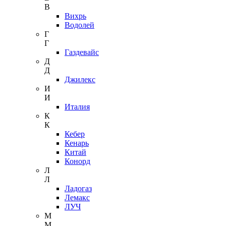
В
Вихрь
Водолей
Г
Г
Газдевайс
Д
Д
Джилекс
И
И
Италия
К
К
Кебер
Кенарь
Китай
Конорд
Л
Л
Ладогаз
Лемакс
ЛУЧ
М
М