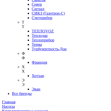
Север
Сигнал
СИКЗ (Газотрон-С)
Счетприбор
Т
Т
ТЕПЛОVOZ
Теплодар
Теплоприбор
Терма
Турбулентность-Дон
Ф
Ф
Франция
Х
Х
Хотхан
Э
Э
Эван
Все бренды
Главная
Насосы
Комплектующие к насосам