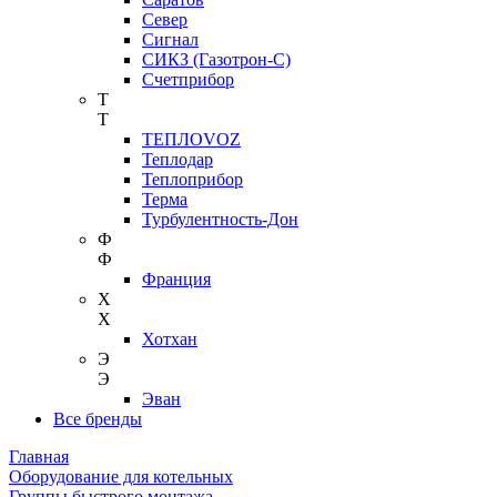
Север
Сигнал
СИКЗ (Газотрон-С)
Счетприбор
Т
Т
ТЕПЛОVOZ
Теплодар
Теплоприбор
Терма
Турбулентность-Дон
Ф
Ф
Франция
Х
Х
Хотхан
Э
Э
Эван
Все бренды
Главная
Оборудование для котельных
Группы быстрого монтажа