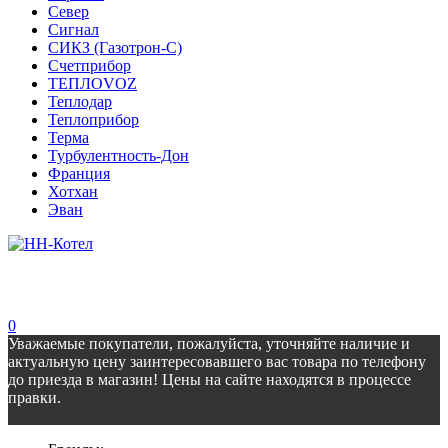
Север
Сигнал
СИКЗ (Газотрон-С)
Счетприбор
ТЕПЛОVOZ
Теплодар
Теплоприбор
Терма
Турбулентность-Дон
Франция
Хотхан
Эван
0
Уважаемые покупатели, пожалуйста, уточняйте наличие и
актуальную цену заинтересовавшего вас товара по телефону
до приезда в магазин! Цены на сайте находятся в процессе
правки.