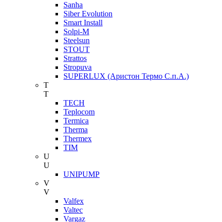
Sanha
Siber Evolution
Smart Install
Solpi-M
Steelsun
STOUT
Strattos
Stropuva
SUPERLUX (Аристон Термо С.п.А.)
T
T
TECH
Teplocom
Termica
Therma
Thermex
TIM
U
U
UNIPUMP
V
V
Valfex
Valtec
Vargaz