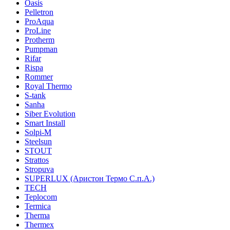
Oasis
Pelletron
ProAqua
ProLine
Protherm
Pumpman
Rifar
Rispa
Rommer
Royal Thermo
S-tank
Sanha
Siber Evolution
Smart Install
Solpi-M
Steelsun
STOUT
Strattos
Stropuva
SUPERLUX (Аристон Термо С.п.А.)
TECH
Teplocom
Termica
Therma
Thermex