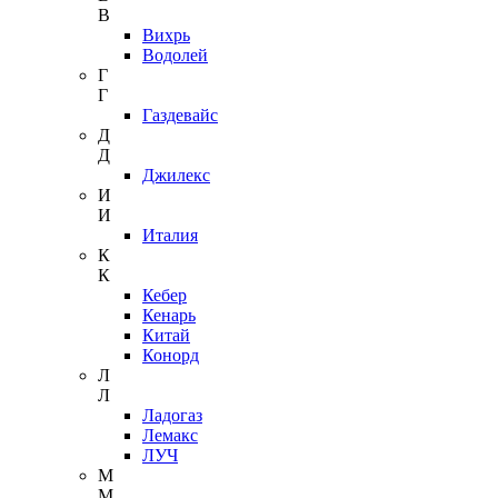
В
Вихрь
Водолей
Г
Г
Газдевайс
Д
Д
Джилекс
И
И
Италия
К
К
Кебер
Кенарь
Китай
Конорд
Л
Л
Ладогаз
Лемакс
ЛУЧ
М
М