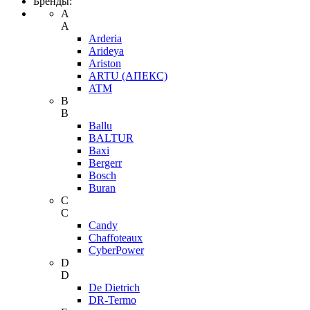
Бренды:
A
A
Arderia
Arideya
Ariston
ARTU (АПЕКС)
ATM
B
B
Ballu
BALTUR
Baxi
Bergerr
Bosch
Buran
C
C
Candy
Chaffoteaux
CyberPower
D
D
De Dietrich
DR-Termo