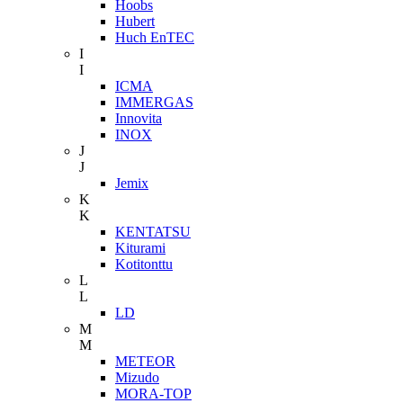
Hoobs
Hubert
Huch EnTEC
I
I
ICMA
IMMERGAS
Innovita
INOX
J
J
Jemix
K
K
KENTATSU
Kiturami
Kotitonttu
L
L
LD
M
M
METEOR
Mizudo
MORA-TOP