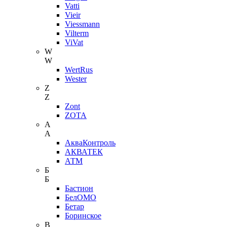
Vatti
Vieir
Viessmann
Vilterm
ViVat
W
W
WertRus
Wester
Z
Z
Zont
ZOTA
А
А
АкваКонтроль
АКВАТЕК
АТМ
Б
Б
Бастион
БелОМО
Бетар
Боринское
В