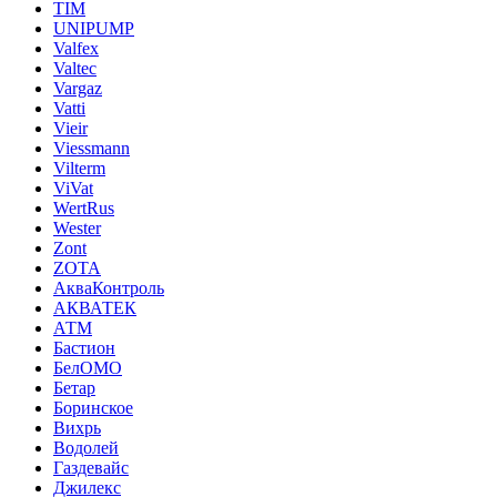
TIM
UNIPUMP
Valfex
Valtec
Vargaz
Vatti
Vieir
Viessmann
Vilterm
ViVat
WertRus
Wester
Zont
ZOTA
АкваКонтроль
АКВАТЕК
АТМ
Бастион
БелОМО
Бетар
Боринское
Вихрь
Водолей
Газдевайс
Джилекс