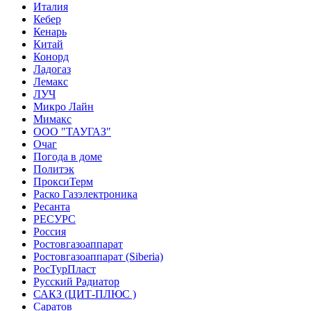
Италия
Кебер
Кенарь
Китай
Конорд
Ладогаз
Лемакс
ЛУЧ
Микро Лайн
Мимакс
ООО "ТАУГАЗ"
Очаг
Погода в доме
Политэк
ПроксиТерм
Раско Газэлектроника
Ресанта
РЕСУРС
Россия
Ростовгазоаппарат
Ростовгазоаппарат (Siberia)
РосТурПласт
Русский Радиатор
САКЗ (ЦИТ-ПЛЮС )
Саратов