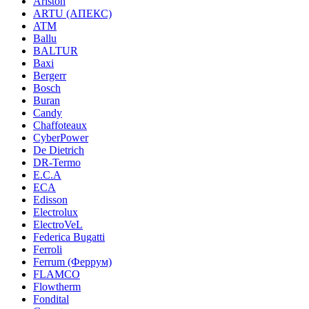
Ariston
ARTU (АПЕКС)
ATM
Ballu
BALTUR
Baxi
Bergerr
Bosch
Buran
Candy
Chaffoteaux
CyberPower
De Dietrich
DR-Termo
E.C.A
ECA
Edisson
Electrolux
ElectroVeL
Federica Bugatti
Ferroli
Ferrum (Феррум)
FLAMCO
Flowtherm
Fondital