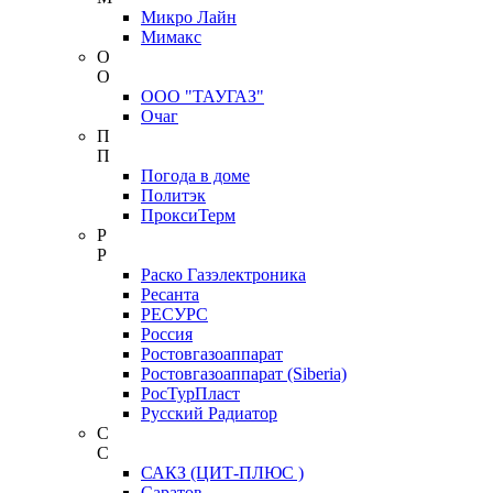
Микро Лайн
Мимакс
О
О
ООО "ТАУГАЗ"
Очаг
П
П
Погода в доме
Политэк
ПроксиТерм
Р
Р
Раско Газэлектроника
Ресанта
РЕСУРС
Россия
Ростовгазоаппарат
Ростовгазоаппарат (Siberia)
РосТурПласт
Русский Радиатор
С
С
САКЗ (ЦИТ-ПЛЮС )
Саратов