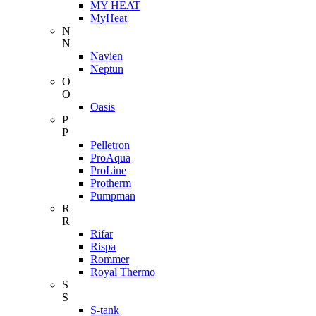
MY HEAT
MyHeat
N
N
Navien
Neptun
O
O
Oasis
P
P
Pelletron
ProAqua
ProLine
Protherm
Pumpman
R
R
Rifar
Rispa
Rommer
Royal Thermo
S
S
S-tank