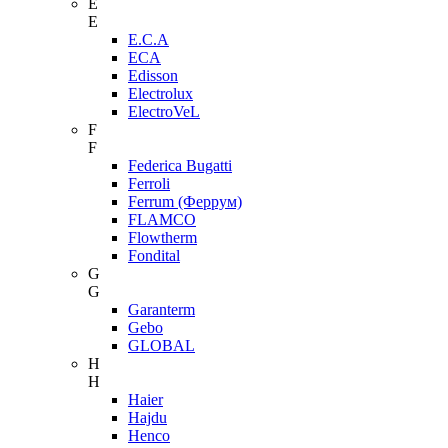
E
E
E.C.A
ECA
Edisson
Electrolux
ElectroVeL
F
F
Federica Bugatti
Ferroli
Ferrum (Феррум)
FLAMCO
Flowtherm
Fondital
G
G
Garanterm
Gebo
GLOBAL
H
H
Haier
Hajdu
Henco