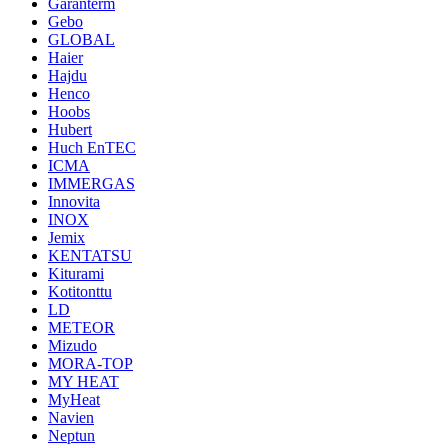
Garanterm
Gebo
GLOBAL
Haier
Hajdu
Henco
Hoobs
Hubert
Huch EnTEC
ICMA
IMMERGAS
Innovita
INOX
Jemix
KENTATSU
Kiturami
Kotitonttu
LD
METEOR
Mizudo
MORA-TOP
MY HEAT
MyHeat
Navien
Neptun