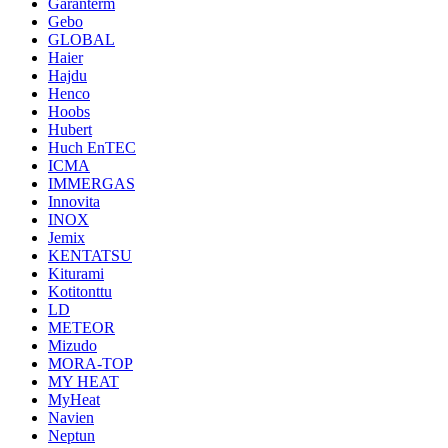
Garanterm
Gebo
GLOBAL
Haier
Hajdu
Henco
Hoobs
Hubert
Huch EnTEC
ICMA
IMMERGAS
Innovita
INOX
Jemix
KENTATSU
Kiturami
Kotitonttu
LD
METEOR
Mizudo
MORA-TOP
MY HEAT
MyHeat
Navien
Neptun