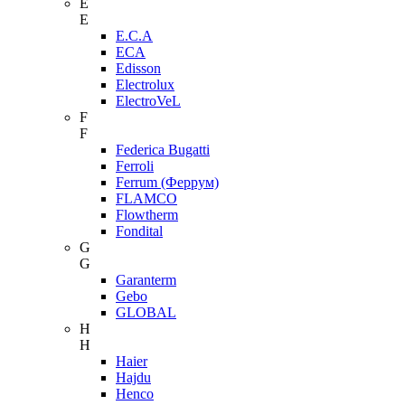
E
E
E.C.A
ECA
Edisson
Electrolux
ElectroVeL
F
F
Federica Bugatti
Ferroli
Ferrum (Феррум)
FLAMCO
Flowtherm
Fondital
G
G
Garanterm
Gebo
GLOBAL
H
H
Haier
Hajdu
Henco