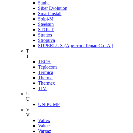
Sanha
Siber Evolution
Smart Install
Solpi-M
Steelsun
STOUT
Strattos
Stropuva
SUPERLUX (Аристон Термо С.п.А.)
T
T
TECH
Teplocom
Termica
Therma
Thermex
TIM
U
U
UNIPUMP
V
V
Valfex
Valtec
Vargaz