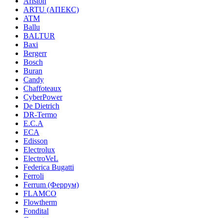
Ariston
ARTU (АПЕКС)
ATM
Ballu
BALTUR
Baxi
Bergerr
Bosch
Buran
Candy
Chaffoteaux
CyberPower
De Dietrich
DR-Termo
E.C.A
ECA
Edisson
Electrolux
ElectroVeL
Federica Bugatti
Ferroli
Ferrum (Феррум)
FLAMCO
Flowtherm
Fondital