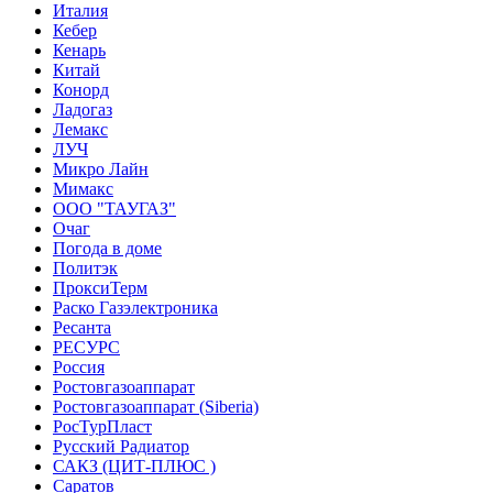
Италия
Кебер
Кенарь
Китай
Конорд
Ладогаз
Лемакс
ЛУЧ
Микро Лайн
Мимакс
ООО "ТАУГАЗ"
Очаг
Погода в доме
Политэк
ПроксиТерм
Раско Газэлектроника
Ресанта
РЕСУРС
Россия
Ростовгазоаппарат
Ростовгазоаппарат (Siberia)
РосТурПласт
Русский Радиатор
САКЗ (ЦИТ-ПЛЮС )
Саратов