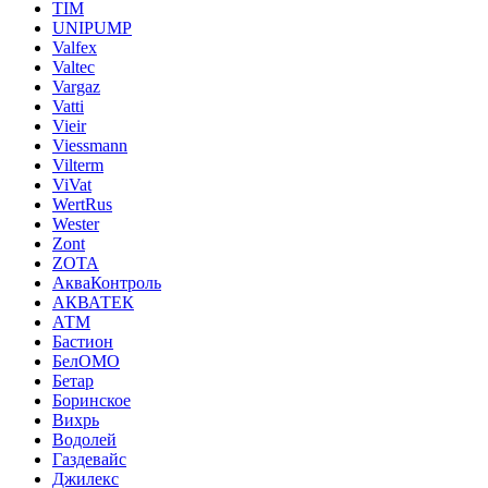
TIM
UNIPUMP
Valfex
Valtec
Vargaz
Vatti
Vieir
Viessmann
Vilterm
ViVat
WertRus
Wester
Zont
ZOTA
АкваКонтроль
АКВАТЕК
АТМ
Бастион
БелОМО
Бетар
Боринское
Вихрь
Водолей
Газдевайс
Джилекс