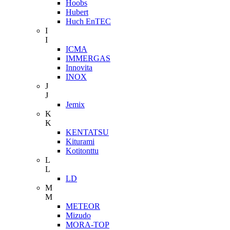
Hoobs
Hubert
Huch EnTEC
I
I
ICMA
IMMERGAS
Innovita
INOX
J
J
Jemix
K
K
KENTATSU
Kiturami
Kotitonttu
L
L
LD
M
M
METEOR
Mizudo
MORA-TOP