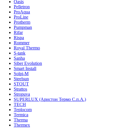
Oasis
Pelletron
ProAqua
ProLine
Protherm
Pumpman
Rifar
Rispa
Rommer
Royal Thermo
S-tank
Sanha
Siber Evolution
Smart Install
Solpi-M
Steelsun
STOUT
Strattos
Stropuva
SUPERLUX (Аристон Термо С.п.А.)
TECH
Teplocom
Termica
Therma
Thermex