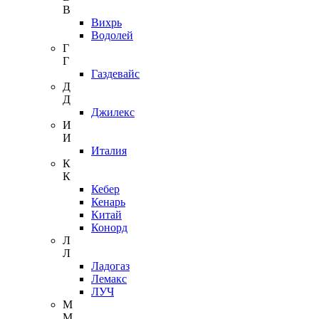
В
Вихрь
Водолей
Г
Г
Газдевайс
Д
Д
Джилекс
И
И
Италия
К
К
Кебер
Кенарь
Китай
Конорд
Л
Л
Ладогаз
Лемакс
ЛУЧ
М
М