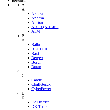
Бренды:
A
A
Arderia
Arideya
Ariston
ARTU (АПЕКС)
ATM
B
B
Ballu
BALTUR
Baxi
Bergerr
Bosch
Buran
C
C
Candy
Chaffoteaux
CyberPower
D
D
De Dietrich
DR-Termo