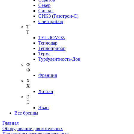
Север
Сигнал
СИКЗ (Газотрон-С)
Счетприбор
Т
Т
ТЕПЛОVOZ
Теплодар
Теплоприбор
Терма
Турбулентность-Дон
Ф
Ф
Франция
Х
Х
Хотхан
Э
Э
Эван
Все бренды
Главная
Оборудование для котельных
Коллекторы распределительные