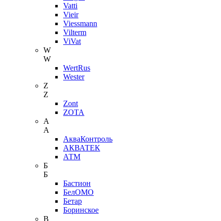
Vatti
Vieir
Viessmann
Vilterm
ViVat
W
W
WertRus
Wester
Z
Z
Zont
ZOTA
А
А
АкваКонтроль
АКВАТЕК
АТМ
Б
Б
Бастион
БелОМО
Бетар
Боринское
В