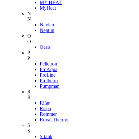
MY HEAT
MyHeat
N
N
Navien
Neptun
O
O
Oasis
P
P
Pelletron
ProAqua
ProLine
Protherm
Pumpman
R
R
Rifar
Rispa
Rommer
Royal Thermo
S
S
S-tank