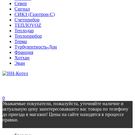
Север
Сигнал
СИКЗ (Газотрон-С)
Счетприбор
ТЕПЛОVOZ
Теплодар
Теплоприбор
Терма
Турбулентность-Дон
Франция
Хотхан
Эван
0
Уважаемые покупатели, пожалуйста, уточняйте наличие и
актуальную цену заинтересовавшего вас товара по телефону
до приезда в магазин! Цены на сайте находятся в процессе
правки.