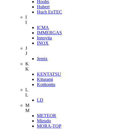
Hoobs
Hubert
Huch EnTEC
I
I
ICMA
IMMERGAS
Innovita
INOX
J
J
Jemix
K
K
KENTATSU
Kiturami
Kotitonttu
L
L
LD
M
M
METEOR
Mizudo
MORA-TOP