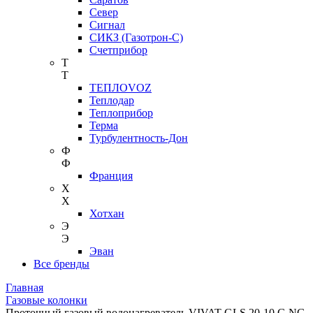
Север
Сигнал
СИКЗ (Газотрон-С)
Счетприбор
Т
Т
ТЕПЛОVOZ
Теплодар
Теплоприбор
Терма
Турбулентность-Дон
Ф
Ф
Франция
Х
Х
Хотхан
Э
Э
Эван
Все бренды
Главная
Газовые колонки
Проточный газовый водонагреватель VIVAT GLS 20-10 G NG