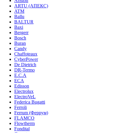
Ariston
ARTU (АПЕКС)
ATM
Ballu
BALTUR
Baxi
Bergerr
Bosch
Buran
Candy
Chaffoteaux
CyberPower
De Dietrich
DR-Termo
E.C.A
ECA
Edisson
Electrolux
ElectroVeL
Federica Bugatti
Ferroli
Ferrum (Феррум)
FLAMCO
Flowtherm
Fondital