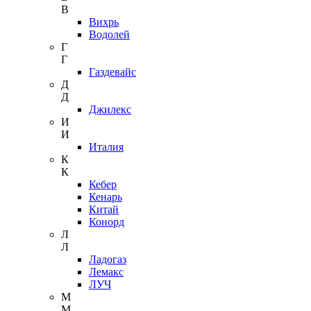
В
Вихрь
Водолей
Г
Г
Газдевайс
Д
Д
Джилекс
И
И
Италия
К
К
Кебер
Кенарь
Китай
Конорд
Л
Л
Ладогаз
Лемакс
ЛУЧ
М
М