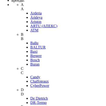
Бренды:
A
A
Arderia
Arideya
Ariston
ARTU (АПЕКС)
ATM
B
B
Ballu
BALTUR
Baxi
Bergerr
Bosch
Buran
C
C
Candy
Chaffoteaux
CyberPower
D
D
De Dietrich
DR-Termo