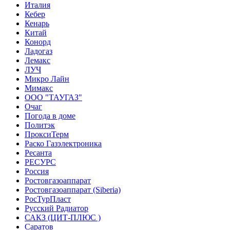
Италия
Кебер
Кенарь
Китай
Конорд
Ладогаз
Лемакс
ЛУЧ
Микро Лайн
Мимакс
ООО "ТАУГАЗ"
Очаг
Погода в доме
Политэк
ПроксиТерм
Раско Газэлектроника
Ресанта
РЕСУРС
Россия
Ростовгазоаппарат
Ростовгазоаппарат (Siberia)
РосТурПласт
Русский Радиатор
САКЗ (ЦИТ-ПЛЮС )
Саратов