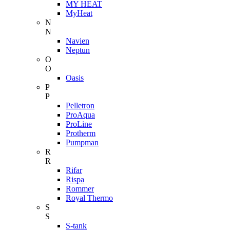
MY HEAT
MyHeat
N
N
Navien
Neptun
O
O
Oasis
P
P
Pelletron
ProAqua
ProLine
Protherm
Pumpman
R
R
Rifar
Rispa
Rommer
Royal Thermo
S
S
S-tank