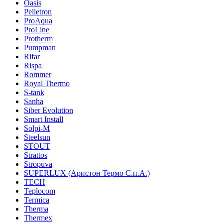
Oasis
Pelletron
ProAqua
ProLine
Protherm
Pumpman
Rifar
Rispa
Rommer
Royal Thermo
S-tank
Sanha
Siber Evolution
Smart Install
Solpi-M
Steelsun
STOUT
Strattos
Stropuva
SUPERLUX (Аристон Термо С.п.А.)
TECH
Teplocom
Termica
Therma
Thermex