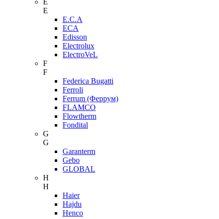
E
E
E.C.A
ECA
Edisson
Electrolux
ElectroVeL
F
F
Federica Bugatti
Ferroli
Ferrum (Феррум)
FLAMCO
Flowtherm
Fondital
G
G
Garanterm
Gebo
GLOBAL
H
H
Haier
Hajdu
Henco