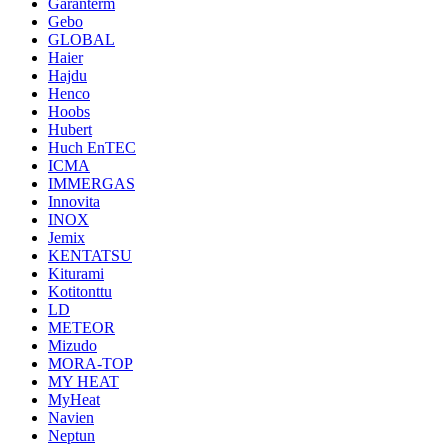
Garanterm
Gebo
GLOBAL
Haier
Hajdu
Henco
Hoobs
Hubert
Huch EnTEC
ICMA
IMMERGAS
Innovita
INOX
Jemix
KENTATSU
Kiturami
Kotitonttu
LD
METEOR
Mizudo
MORA-TOP
MY HEAT
MyHeat
Navien
Neptun