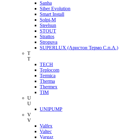
Sanha
Siber Evolution
Smart Install
Solpi-M
Steelsun
STOUT
Strattos
Stropuva
SUPERLUX (Аристон Термо С.п.А.)
T
T
TECH
Teplocom
Termica
Therma
Thermex
TIM
U
U
UNIPUMP
V
V
Valfex
Valtec
Vargaz