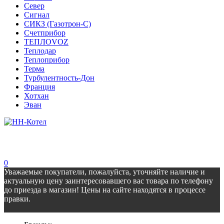
Север
Сигнал
СИКЗ (Газотрон-С)
Счетприбор
ТЕПЛОVOZ
Теплодар
Теплоприбор
Терма
Турбулентность-Дон
Франция
Хотхан
Эван
0
Уважаемые покупатели, пожалуйста, уточняйте наличие и
актуальную цену заинтересовавшего вас товара по телефону
до приезда в магазин! Цены на сайте находятся в процессе
правки.