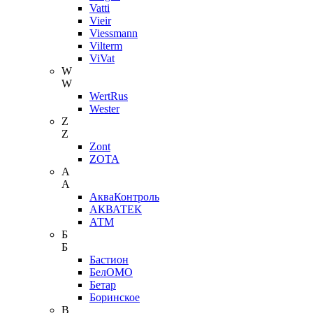
Vatti
Vieir
Viessmann
Vilterm
ViVat
W
W
WertRus
Wester
Z
Z
Zont
ZOTA
А
А
АкваКонтроль
АКВАТЕК
АТМ
Б
Б
Бастион
БелОМО
Бетар
Боринское
В