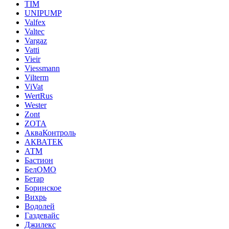
TIM
UNIPUMP
Valfex
Valtec
Vargaz
Vatti
Vieir
Viessmann
Vilterm
ViVat
WertRus
Wester
Zont
ZOTA
АкваКонтроль
АКВАТЕК
АТМ
Бастион
БелОМО
Бетар
Боринское
Вихрь
Водолей
Газдевайс
Джилекс