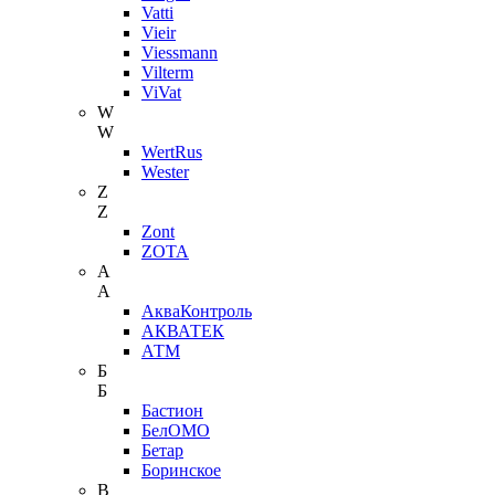
Vatti
Vieir
Viessmann
Vilterm
ViVat
W
W
WertRus
Wester
Z
Z
Zont
ZOTA
А
А
АкваКонтроль
АКВАТЕК
АТМ
Б
Б
Бастион
БелОМО
Бетар
Боринское
В