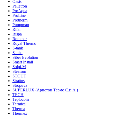
Oasis
Pelletron
ProAqua
ProLine
Protherm
Pumpman
Rifar
Rispa
Rommer
Royal Thermo
S-tank
Sanha
Siber Evolution
Smart Install
Solpi-M
Steelsun
STOUT
Strattos
Stropuva
SUPERLUX (Аристон Термо С.п.А.)
TECH
Teplocom
Termica
Therma
Thermex