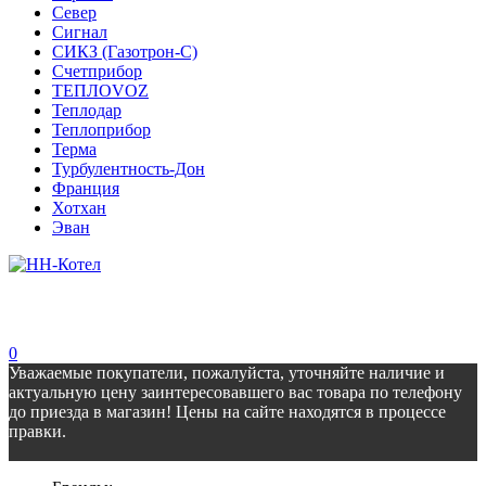
Север
Сигнал
СИКЗ (Газотрон-С)
Счетприбор
ТЕПЛОVOZ
Теплодар
Теплоприбор
Терма
Турбулентность-Дон
Франция
Хотхан
Эван
0
Уважаемые покупатели, пожалуйста, уточняйте наличие и
актуальную цену заинтересовавшего вас товара по телефону
до приезда в магазин! Цены на сайте находятся в процессе
правки.