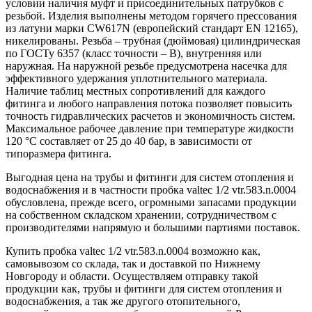
условии наличия муфт и присоединительных патрубков с
резьбой. Изделия выполнены методом горячего прессования
из латуни марки CW617N (европейский стандарт EN 12165),
никелированы. Резьба – трубная (дюймовая) цилиндрическая
по ГОСТу 6357 (класс точности – В), внутренняя или
наружная. На наружной резьбе предусмотрена насечка для
эффективного удержания уплотнительного материала.
Наличие таблиц местных сопротивлений для каждого
фитинга и любого направления потока позволяет повысить
точность гидравлических расчетов и экономичность систем.
Максимальное рабочее давление при температуре жидкости
120 °С составляет от 25 до 40 бар, в зависимости от
типоразмера фитинга.
Выгодная цена на трубы и фитинги для систем отопления и
водоснабжения и в частности пробка valteс 1/2 vtr.583.n.0004
обусловлена, прежде всего, огромными запасами продукции
на собственном складском хранении, сотрудничеством с
производителями напрямую и большими партиями поставок.
Купить пробка valteс 1/2 vtr.583.n.0004 возможно как,
самовывозом со склада, так и доставкой по Нижнему
Новгороду и области. Осуществляем отправку такой
продукции как, трубы и фитинги для систем отопления и
водоснабжения, а так же другого отопительного,