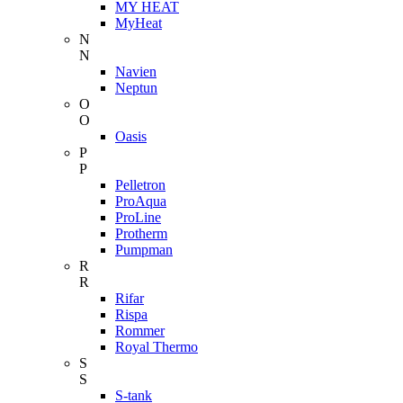
MY HEAT
MyHeat
N
N
Navien
Neptun
O
O
Oasis
P
P
Pelletron
ProAqua
ProLine
Protherm
Pumpman
R
R
Rifar
Rispa
Rommer
Royal Thermo
S
S
S-tank