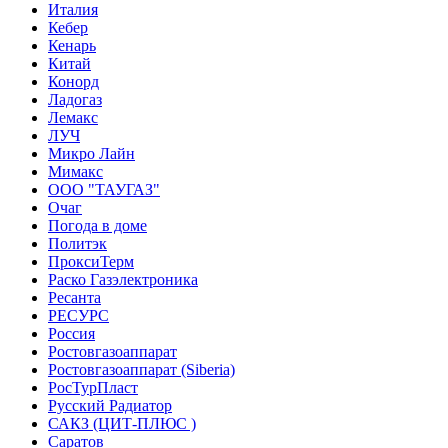
Италия
Кебер
Кенарь
Китай
Конорд
Ладогаз
Лемакс
ЛУЧ
Микро Лайн
Мимакс
ООО "ТАУГАЗ"
Очаг
Погода в доме
Политэк
ПроксиТерм
Раско Газэлектроника
Ресанта
РЕСУРС
Россия
Ростовгазоаппарат
Ростовгазоаппарат (Siberia)
РосТурПласт
Русский Радиатор
САКЗ (ЦИТ-ПЛЮС )
Саратов