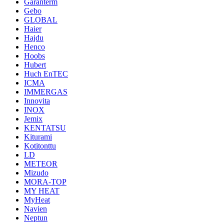
Garanterm
Gebo
GLOBAL
Haier
Hajdu
Henco
Hoobs
Hubert
Huch EnTEC
ICMA
IMMERGAS
Innovita
INOX
Jemix
KENTATSU
Kiturami
Kotitonttu
LD
METEOR
Mizudo
MORA-TOP
MY HEAT
MyHeat
Navien
Neptun