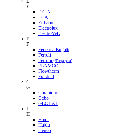
E
E
E.C.A
ECA
Edisson
Electrolux
ElectroVeL
F
F
Federica Bugatti
Ferroli
Ferrum (Феррум)
FLAMCO
Flowtherm
Fondital
G
G
Garanterm
Gebo
GLOBAL
H
H
Haier
Hajdu
Henco