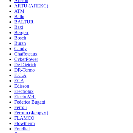
Ariston
ARTU (АПЕКС)
ATM
Ballu
BALTUR
Baxi
Bergerr
Bosch
Buran
Candy
Chaffoteaux
CyberPower
De Dietrich
DR-Termo
E.C.A
ECA
Edisson
Electrolux
ElectroVeL
Federica Bugatti
Ferroli
Ferrum (Феррум)
FLAMCO
Flowtherm
Fondital