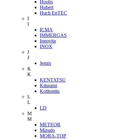
Hoobs
Hubert
Huch EnTEC
I
I
ICMA
IMMERGAS
Innovita
INOX
J
J
Jemix
K
K
KENTATSU
Kiturami
Kotitonttu
L
L
LD
M
M
METEOR
Mizudo
MORA-TOP