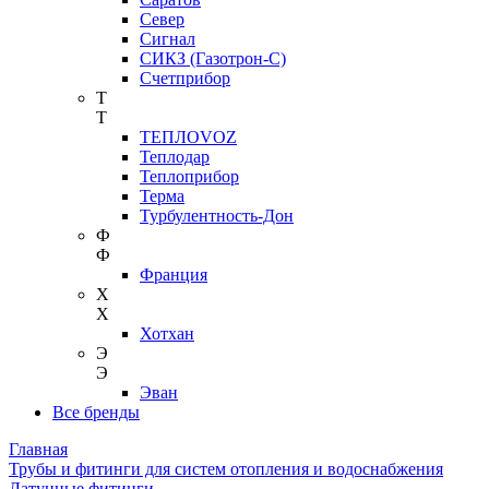
Север
Сигнал
СИКЗ (Газотрон-С)
Счетприбор
Т
Т
ТЕПЛОVOZ
Теплодар
Теплоприбор
Терма
Турбулентность-Дон
Ф
Ф
Франция
Х
Х
Хотхан
Э
Э
Эван
Все бренды
Главная
Трубы и фитинги для систем отопления и водоснабжения
Латунные фитинги