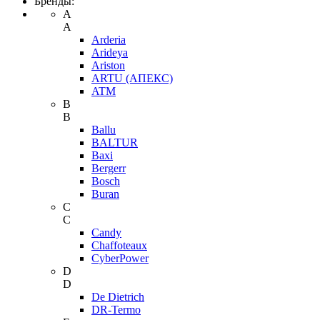
Бренды:
A
A
Arderia
Arideya
Ariston
ARTU (АПЕКС)
ATM
B
B
Ballu
BALTUR
Baxi
Bergerr
Bosch
Buran
C
C
Candy
Chaffoteaux
CyberPower
D
D
De Dietrich
DR-Termo