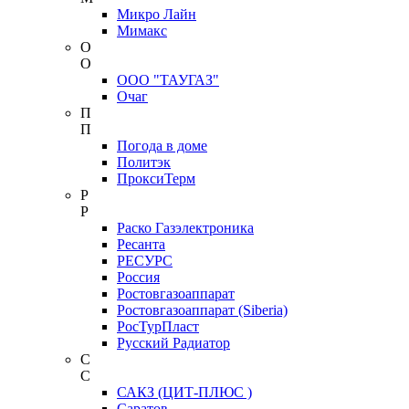
Микро Лайн
Мимакс
О
О
ООО "ТАУГАЗ"
Очаг
П
П
Погода в доме
Политэк
ПроксиТерм
Р
Р
Раско Газэлектроника
Ресанта
РЕСУРС
Россия
Ростовгазоаппарат
Ростовгазоаппарат (Siberia)
РосТурПласт
Русский Радиатор
С
С
САКЗ (ЦИТ-ПЛЮС )
Саратов