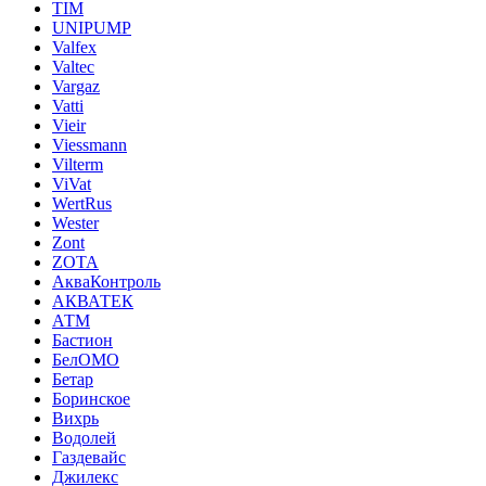
TIM
UNIPUMP
Valfex
Valtec
Vargaz
Vatti
Vieir
Viessmann
Vilterm
ViVat
WertRus
Wester
Zont
ZOTA
АкваКонтроль
АКВАТЕК
АТМ
Бастион
БелОМО
Бетар
Боринское
Вихрь
Водолей
Газдевайс
Джилекс