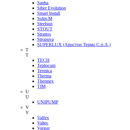
Sanha
Siber Evolution
Smart Install
Solpi-M
Steelsun
STOUT
Strattos
Stropuva
SUPERLUX (Аристон Термо С.п.А.)
T
T
TECH
Teplocom
Termica
Therma
Thermex
TIM
U
U
UNIPUMP
V
V
Valfex
Valtec
Vargaz