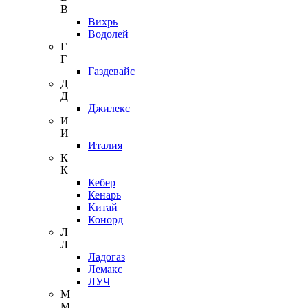
В
Вихрь
Водолей
Г
Г
Газдевайс
Д
Д
Джилекс
И
И
Италия
К
К
Кебер
Кенарь
Китай
Конорд
Л
Л
Ладогаз
Лемакс
ЛУЧ
М
М