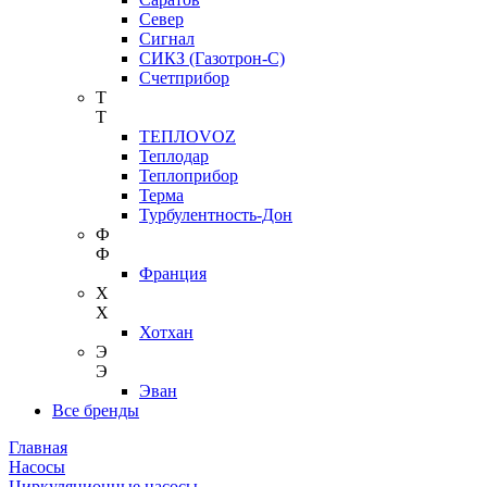
Север
Сигнал
СИКЗ (Газотрон-С)
Счетприбор
Т
Т
ТЕПЛОVOZ
Теплодар
Теплоприбор
Терма
Турбулентность-Дон
Ф
Ф
Франция
Х
Х
Хотхан
Э
Э
Эван
Все бренды
Главная
Насосы
Циркуляционные насосы