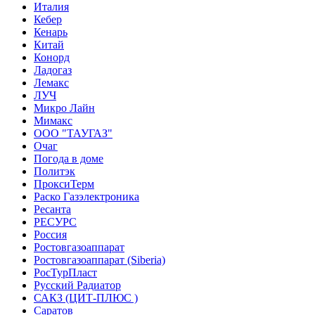
Италия
Кебер
Кенарь
Китай
Конорд
Ладогаз
Лемакс
ЛУЧ
Микро Лайн
Мимакс
ООО "ТАУГАЗ"
Очаг
Погода в доме
Политэк
ПроксиТерм
Раско Газэлектроника
Ресанта
РЕСУРС
Россия
Ростовгазоаппарат
Ростовгазоаппарат (Siberia)
РосТурПласт
Русский Радиатор
САКЗ (ЦИТ-ПЛЮС )
Саратов