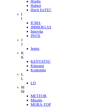
Hoobs
Hubert
Huch EnTEC
I
I
ICMA
IMMERGAS
Innovita
INOX
J
J
Jemix
K
K
KENTATSU
Kiturami
Kotitonttu
L
L
LD
M
M
METEOR
Mizudo
MORA-TOP