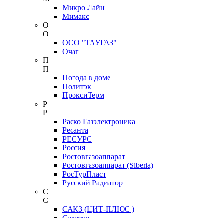
Микро Лайн
Мимакс
О
О
ООО "ТАУГАЗ"
Очаг
П
П
Погода в доме
Политэк
ПроксиТерм
Р
Р
Раско Газэлектроника
Ресанта
РЕСУРС
Россия
Ростовгазоаппарат
Ростовгазоаппарат (Siberia)
РосТурПласт
Русский Радиатор
С
С
САКЗ (ЦИТ-ПЛЮС )
Саратов