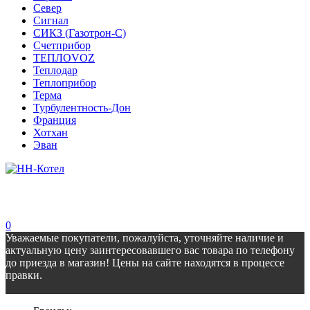
Север
Сигнал
СИКЗ (Газотрон-С)
Счетприбор
ТЕПЛОVOZ
Теплодар
Теплоприбор
Терма
Турбулентность-Дон
Франция
Хотхан
Эван
0
Уважаемые покупатели, пожалуйста, уточняйте наличие и
актуальную цену заинтересовавшего вас товара по телефону
до приезда в магазин! Цены на сайте находятся в процессе
правки.