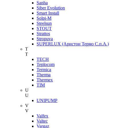
Sanha
Siber Evolution
Smart Install
Solpi-M
Steelsun
STOUT
Strattos
Stropuva
SUPERLUX (Аристон Термо С.п.А.)
T
T
TECH
Teplocom
Termica
Therma
Thermex
TIM
U
U
UNIPUMP
V
V
Valfex
Valtec
Vargaz