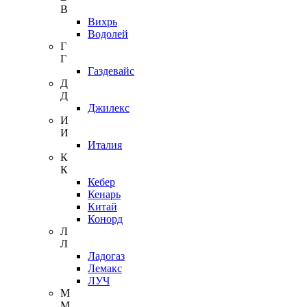
В
Вихрь
Водолей
Г
Г
Газдевайс
Д
Д
Джилекс
И
И
Италия
К
К
Кебер
Кенарь
Китай
Конорд
Л
Л
Ладогаз
Лемакс
ЛУЧ
М
М