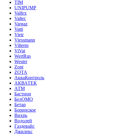
TIM
UNIPUMP
Valfex
Valtec
Vargaz
Vatti
Vieir
Viessmann
Vilterm
ViVat
WertRus
Wester
Zont
ZOTA
АкваКонтроль
АКВАТЕК
АТМ
Бастион
БелОМО
Бетар
Боринское
Вихрь
Водолей
Газдевайс
Джилекс