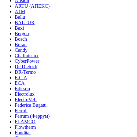
Ariston
ARTU (АПЕКС)
ATM
Ballu
BALTUR
Baxi
Bergerr
Bosch
Buran
Candy
Chaffoteaux
CyberPower
De Dietrich
DR-Termo
E.C.A
ECA
Edisson
Electrolux
ElectroVeL
Federica Bugatti
Ferroli
Ferrum (Феррум)
FLAMCO
Flowtherm
Fondital