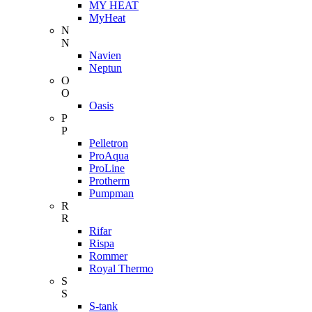
MY HEAT
MyHeat
N
N
Navien
Neptun
O
O
Oasis
P
P
Pelletron
ProAqua
ProLine
Protherm
Pumpman
R
R
Rifar
Rispa
Rommer
Royal Thermo
S
S
S-tank