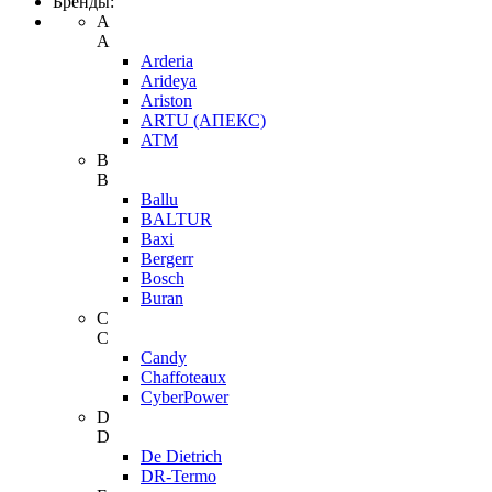
Бренды:
A
A
Arderia
Arideya
Ariston
ARTU (АПЕКС)
ATM
B
B
Ballu
BALTUR
Baxi
Bergerr
Bosch
Buran
C
C
Candy
Chaffoteaux
CyberPower
D
D
De Dietrich
DR-Termo