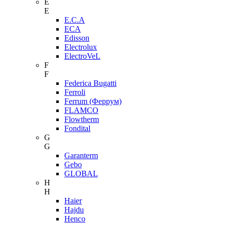
E
E
E.C.A
ECA
Edisson
Electrolux
ElectroVeL
F
F
Federica Bugatti
Ferroli
Ferrum (Феррум)
FLAMCO
Flowtherm
Fondital
G
G
Garanterm
Gebo
GLOBAL
H
H
Haier
Hajdu
Henco