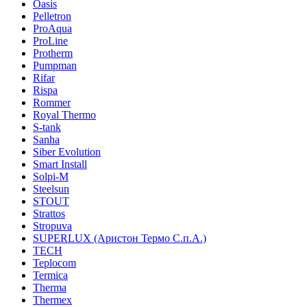
Oasis
Pelletron
ProAqua
ProLine
Protherm
Pumpman
Rifar
Rispa
Rommer
Royal Thermo
S-tank
Sanha
Siber Evolution
Smart Install
Solpi-M
Steelsun
STOUT
Strattos
Stropuva
SUPERLUX (Аристон Термо С.п.А.)
TECH
Teplocom
Termica
Therma
Thermex