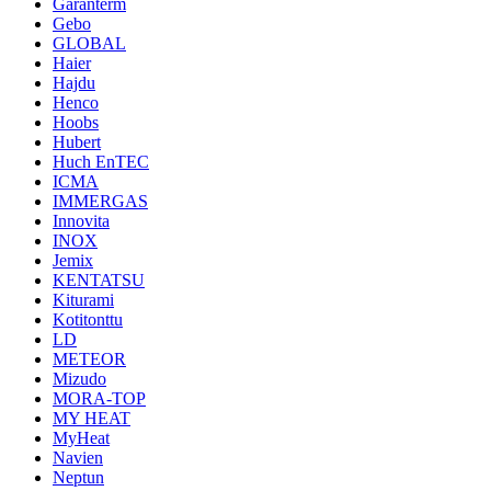
Garanterm
Gebo
GLOBAL
Haier
Hajdu
Henco
Hoobs
Hubert
Huch EnTEC
ICMA
IMMERGAS
Innovita
INOX
Jemix
KENTATSU
Kiturami
Kotitonttu
LD
METEOR
Mizudo
MORA-TOP
MY HEAT
MyHeat
Navien
Neptun