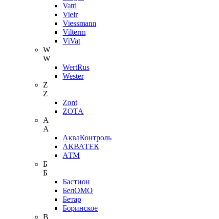
Vatti
Vieir
Viessmann
Vilterm
ViVat
W
W
WertRus
Wester
Z
Z
Zont
ZOTA
А
А
АкваКонтроль
АКВАТЕК
АТМ
Б
Б
Бастион
БелОМО
Бетар
Боринское
В