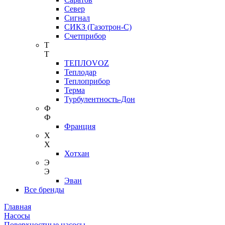
Север
Сигнал
СИКЗ (Газотрон-С)
Счетприбор
Т
Т
ТЕПЛОVOZ
Теплодар
Теплоприбор
Терма
Турбулентность-Дон
Ф
Ф
Франция
Х
Х
Хотхан
Э
Э
Эван
Все бренды
Главная
Насосы
Поверхностные насосы