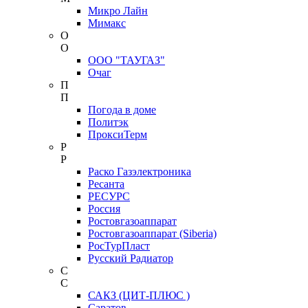
Микро Лайн
Мимакс
О
О
ООО "ТАУГАЗ"
Очаг
П
П
Погода в доме
Политэк
ПроксиТерм
Р
Р
Раско Газэлектроника
Ресанта
РЕСУРС
Россия
Ростовгазоаппарат
Ростовгазоаппарат (Siberia)
РосТурПласт
Русский Радиатор
С
С
САКЗ (ЦИТ-ПЛЮС )
Саратов