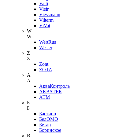
Vatti
Vieir
Viessmann
Vilterm
ViVat
W
W
WertRus
Wester
Z
Z
Zont
ZOTA
А
А
АкваКонтроль
АКВАТЕК
АТМ
Б
Б
Бастион
БелОМО
Бетар
Боринское
В