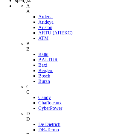
Бренды:
A
A
Arderia
Arideya
Ariston
ARTU (АПЕКС)
ATM
B
B
Ballu
BALTUR
Baxi
Bergerr
Bosch
Buran
C
C
Candy
Chaffoteaux
CyberPower
D
D
De Dietrich
DR-Termo