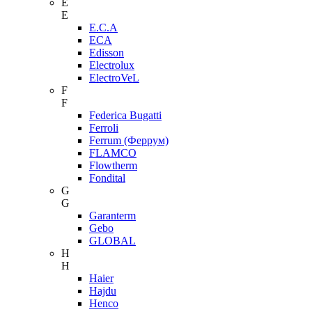
E
E
E.C.A
ECA
Edisson
Electrolux
ElectroVeL
F
F
Federica Bugatti
Ferroli
Ferrum (Феррум)
FLAMCO
Flowtherm
Fondital
G
G
Garanterm
Gebo
GLOBAL
H
H
Haier
Hajdu
Henco