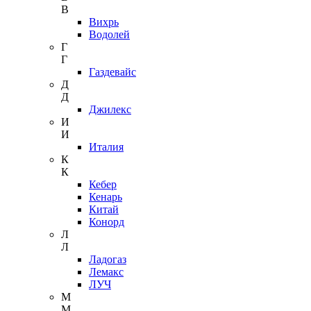
В
Вихрь
Водолей
Г
Г
Газдевайс
Д
Д
Джилекс
И
И
Италия
К
К
Кебер
Кенарь
Китай
Конорд
Л
Л
Ладогаз
Лемакс
ЛУЧ
М
М