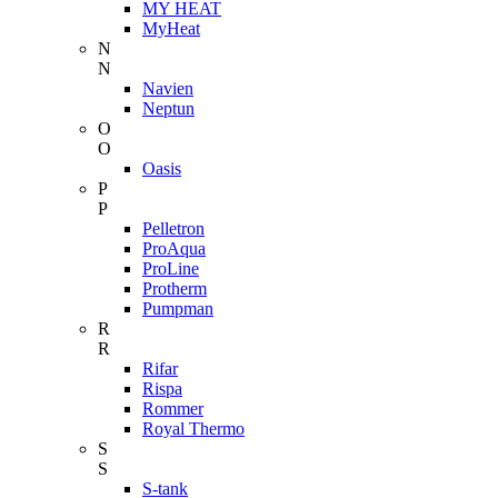
MY HEAT
MyHeat
N
N
Navien
Neptun
O
O
Oasis
P
P
Pelletron
ProAqua
ProLine
Protherm
Pumpman
R
R
Rifar
Rispa
Rommer
Royal Thermo
S
S
S-tank