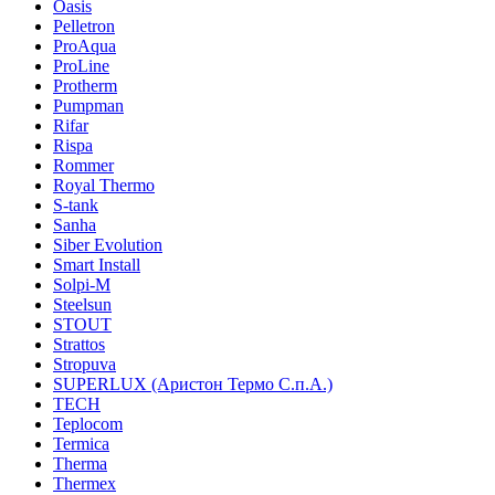
Oasis
Pelletron
ProAqua
ProLine
Protherm
Pumpman
Rifar
Rispa
Rommer
Royal Thermo
S-tank
Sanha
Siber Evolution
Smart Install
Solpi-M
Steelsun
STOUT
Strattos
Stropuva
SUPERLUX (Аристон Термо С.п.А.)
TECH
Teplocom
Termica
Therma
Thermex