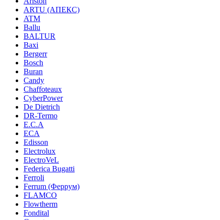
Ariston
ARTU (АПЕКС)
ATM
Ballu
BALTUR
Baxi
Bergerr
Bosch
Buran
Candy
Chaffoteaux
CyberPower
De Dietrich
DR-Termo
E.C.A
ECA
Edisson
Electrolux
ElectroVeL
Federica Bugatti
Ferroli
Ferrum (Феррум)
FLAMCO
Flowtherm
Fondital