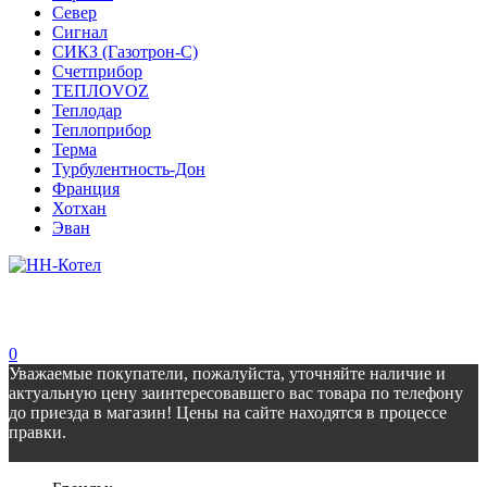
Север
Сигнал
СИКЗ (Газотрон-С)
Счетприбор
ТЕПЛОVOZ
Теплодар
Теплоприбор
Терма
Турбулентность-Дон
Франция
Хотхан
Эван
0
Уважаемые покупатели, пожалуйста, уточняйте наличие и
актуальную цену заинтересовавшего вас товара по телефону
до приезда в магазин! Цены на сайте находятся в процессе
правки.