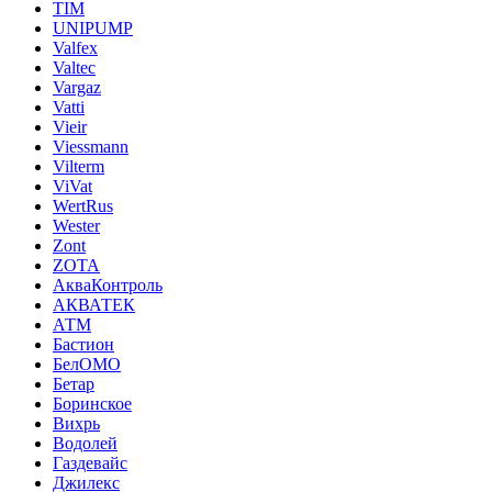
TIM
UNIPUMP
Valfex
Valtec
Vargaz
Vatti
Vieir
Viessmann
Vilterm
ViVat
WertRus
Wester
Zont
ZOTA
АкваКонтроль
АКВАТЕК
АТМ
Бастион
БелОМО
Бетар
Боринское
Вихрь
Водолей
Газдевайс
Джилекс