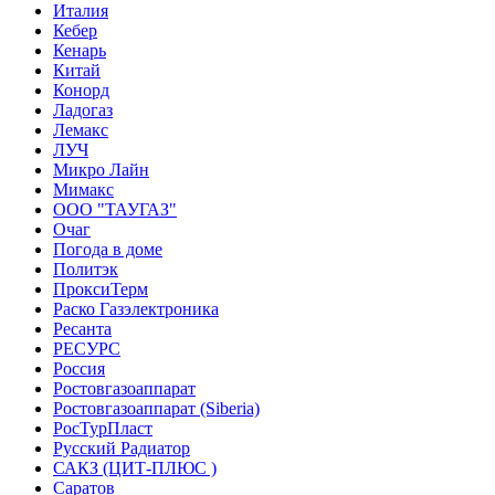
Италия
Кебер
Кенарь
Китай
Конорд
Ладогаз
Лемакс
ЛУЧ
Микро Лайн
Мимакс
ООО "ТАУГАЗ"
Очаг
Погода в доме
Политэк
ПроксиТерм
Раско Газэлектроника
Ресанта
РЕСУРС
Россия
Ростовгазоаппарат
Ростовгазоаппарат (Siberia)
РосТурПласт
Русский Радиатор
САКЗ (ЦИТ-ПЛЮС )
Саратов