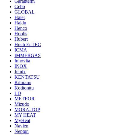
Garanterm
Gebo
GLOBAL
Haier
Hajdu
Henco
Hoobs
Hubert
Huch EnTEC
ICMA
IMMERGAS
Innovita
INOX
Jemix
KENTATSU
Kiturami
Kotitonttu
LD
METEOR
Mizudo
MORA-TOP
MY HEAT
MyHeat
Navien
Neptun