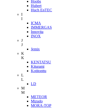
Hoobs
Hubert
Huch EnTEC
I
I
ICMA
IMMERGAS
Innovita
INOX
J
J
Jemix
K
K
KENTATSU
Kiturami
Kotitonttu
L
L
LD
M
M
METEOR
Mizudo
MORA-TOP