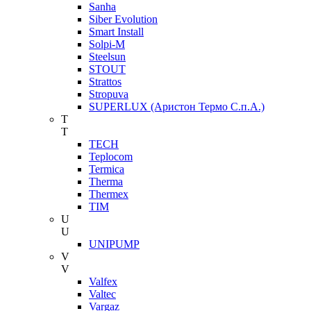
Sanha
Siber Evolution
Smart Install
Solpi-M
Steelsun
STOUT
Strattos
Stropuva
SUPERLUX (Аристон Термо С.п.А.)
T
T
TECH
Teplocom
Termica
Therma
Thermex
TIM
U
U
UNIPUMP
V
V
Valfex
Valtec
Vargaz