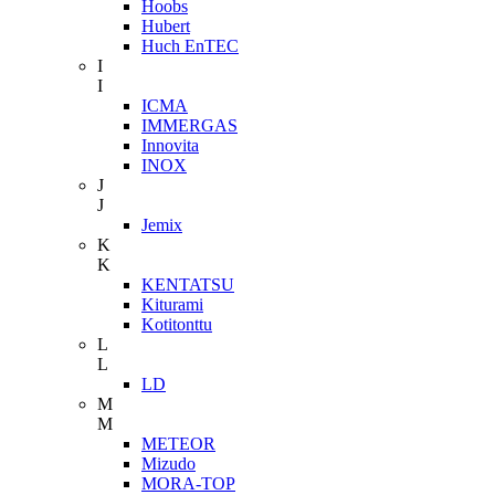
Hoobs
Hubert
Huch EnTEC
I
I
ICMA
IMMERGAS
Innovita
INOX
J
J
Jemix
K
K
KENTATSU
Kiturami
Kotitonttu
L
L
LD
M
M
METEOR
Mizudo
MORA-TOP