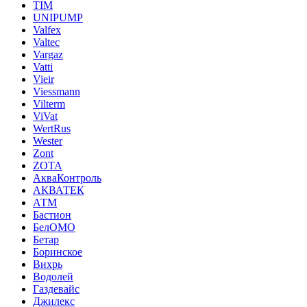
TIM
UNIPUMP
Valfex
Valtec
Vargaz
Vatti
Vieir
Viessmann
Vilterm
ViVat
WertRus
Wester
Zont
ZOTA
АкваКонтроль
АКВАТЕК
АТМ
Бастион
БелОМО
Бетар
Боринское
Вихрь
Водолей
Газдевайс
Джилекс