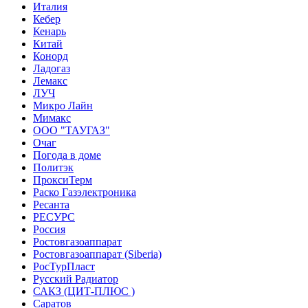
Италия
Кебер
Кенарь
Китай
Конорд
Ладогаз
Лемакс
ЛУЧ
Микро Лайн
Мимакс
ООО "ТАУГАЗ"
Очаг
Погода в доме
Политэк
ПроксиТерм
Раско Газэлектроника
Ресанта
РЕСУРС
Россия
Ростовгазоаппарат
Ростовгазоаппарат (Siberia)
РосТурПласт
Русский Радиатор
САКЗ (ЦИТ-ПЛЮС )
Саратов