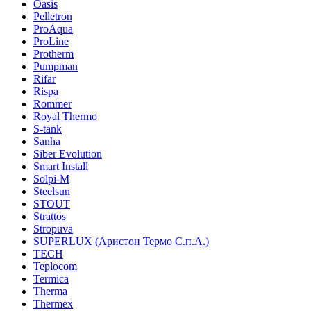
Oasis
Pelletron
ProAqua
ProLine
Protherm
Pumpman
Rifar
Rispa
Rommer
Royal Thermo
S-tank
Sanha
Siber Evolution
Smart Install
Solpi-M
Steelsun
STOUT
Strattos
Stropuva
SUPERLUX (Аристон Термо С.п.А.)
TECH
Teplocom
Termica
Therma
Thermex