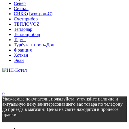
Север
Сигнал
СИКЗ (Газотрон-С)
Счетприбор
ТЕПЛОVOZ
Теплодар
Теплоприбор
Терма
Турбулентность-Дон
Франция
Хотхан
Эван
0
Уважаемые покупатели, пожалуйста, уточняйте наличие и
актуальную цену заинтересовавшего вас товара по телефону
до приезда в магазин! Цены на сайте находятся в процессе
правки.