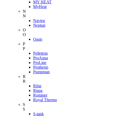
MY HEAT
MyHeat
N
N
Navien
Neptun
O
O
Oasis
P
P
Pelletron
ProAqua
ProLine
Protherm
Pumpman
R
R
Rifar
Rispa
Rommer
Royal Thermo
S
S
S-tank