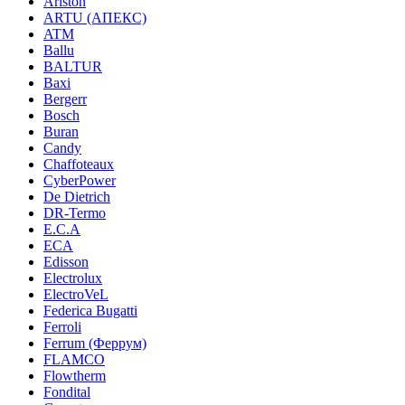
Ariston
ARTU (АПЕКС)
ATM
Ballu
BALTUR
Baxi
Bergerr
Bosch
Buran
Candy
Chaffoteaux
CyberPower
De Dietrich
DR-Termo
E.C.A
ECA
Edisson
Electrolux
ElectroVeL
Federica Bugatti
Ferroli
Ferrum (Феррум)
FLAMCO
Flowtherm
Fondital