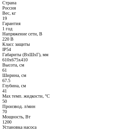
Страна
Россия
Вес, кг
19
Гарантия
1 год
Напряжение сети, В
220 В
Класс защиты
IP54
Габариты (ВхШхГ), мм
610х675х410
Высота, см
61
Ширина, см
67.5
Глубина, см
41
Max темп. жидкости, °С
50
Производ. л/мин
70
Мощность, Вт
1200
Установка насоса