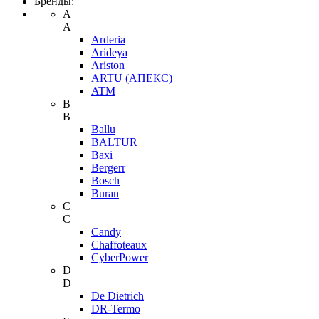
Бренды:
A
A
Arderia
Arideya
Ariston
ARTU (АПЕКС)
ATM
B
B
Ballu
BALTUR
Baxi
Bergerr
Bosch
Buran
C
C
Candy
Chaffoteaux
CyberPower
D
D
De Dietrich
DR-Termo