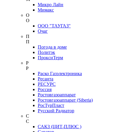
Микро Лайн
Мимакс
О
О
ООО "ТАУГАЗ"
Очаг
П
П
Погода в доме
Политэк
ПроксиТерм
Р
Р
Раско Газэлектроника
Ресанта
РЕСУРС
Россия
Ростовгазоаппарат
Ростовгазоаппарат (Siberia)
РосТурПласт
Русский Радиатор
С
С
САКЗ (ЦИТ-ПЛЮС )
Саратов