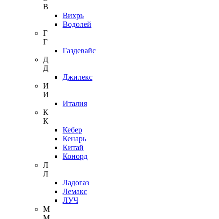
В
Вихрь
Водолей
Г
Г
Газдевайс
Д
Д
Джилекс
И
И
Италия
К
К
Кебер
Кенарь
Китай
Конорд
Л
Л
Ладогаз
Лемакс
ЛУЧ
М
М