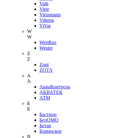
Vatti
Vieir
Viessmann
Vilterm
ViVat
W
W
WertRus
Wester
Z
Z
Zont
ZOTA
А
А
АкваКонтроль
АКВАТЕК
АТМ
Б
Б
Бастион
БелОМО
Бетар
Боринское
В