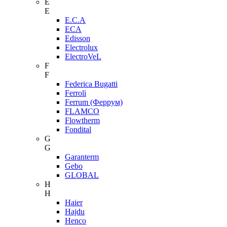
E
E
E.C.A
ECA
Edisson
Electrolux
ElectroVeL
F
F
Federica Bugatti
Ferroli
Ferrum (Феррум)
FLAMCO
Flowtherm
Fondital
G
G
Garanterm
Gebo
GLOBAL
H
H
Haier
Hajdu
Henco