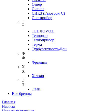
Север
Сигнал
СИКЗ (Газотрон-С)
Счетприбор
Т
Т
ТЕПЛОVOZ
Теплодар
Теплоприбор
Терма
Турбулентность-Дон
Ф
Ф
Франция
Х
Х
Хотхан
Э
Э
Эван
Все бренды
Главная
Насосы
Насосные станции