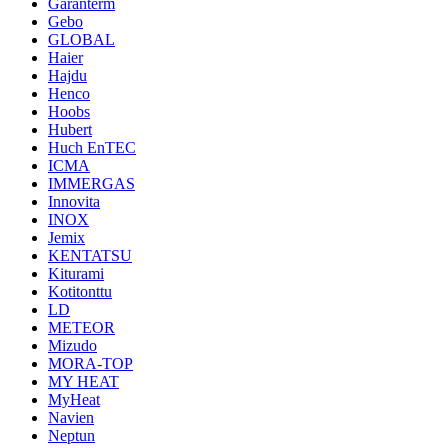
Garanterm
Gebo
GLOBAL
Haier
Hajdu
Henco
Hoobs
Hubert
Huch EnTEC
ICMA
IMMERGAS
Innovita
INOX
Jemix
KENTATSU
Kiturami
Kotitonttu
LD
METEOR
Mizudo
MORA-TOP
MY HEAT
MyHeat
Navien
Neptun