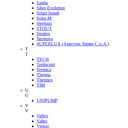
Sanha
Siber Evolution
Smart Install
Solpi-M
Steelsun
STOUT
Strattos
Stropuva
SUPERLUX (Аристон Термо С.п.А.)
T
T
TECH
Teplocom
Termica
Therma
Thermex
TIM
U
U
UNIPUMP
V
V
Valfex
Valtec
Vargaz