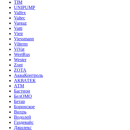
TIM
UNIPUMP
Valfex
Valtec
Vargaz
Vatti
Vieir
Viessmann
Vilterm
ViVat
WertRus
Wester
Zont
ZOTA
АкваКонтроль
АКВАТЕК
АТМ
Бастион
БелОМО
Бетар
Боринское
Вихрь
Водолей
Газдевайс
Джилекс