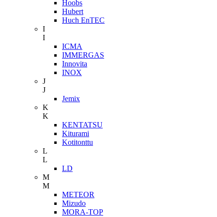
Hoobs
Hubert
Huch EnTEC
I
I
ICMA
IMMERGAS
Innovita
INOX
J
J
Jemix
K
K
KENTATSU
Kiturami
Kotitonttu
L
L
LD
M
M
METEOR
Mizudo
MORA-TOP