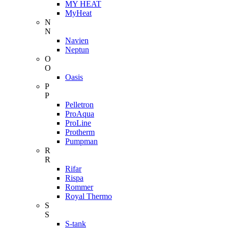
MY HEAT
MyHeat
N
N
Navien
Neptun
O
O
Oasis
P
P
Pelletron
ProAqua
ProLine
Protherm
Pumpman
R
R
Rifar
Rispa
Rommer
Royal Thermo
S
S
S-tank