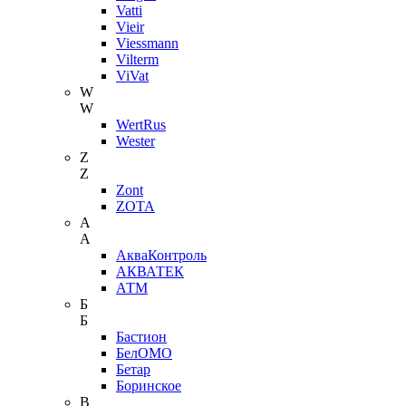
Vatti
Vieir
Viessmann
Vilterm
ViVat
W
W
WertRus
Wester
Z
Z
Zont
ZOTA
А
А
АкваКонтроль
АКВАТЕК
АТМ
Б
Б
Бастион
БелОМО
Бетар
Боринское
В