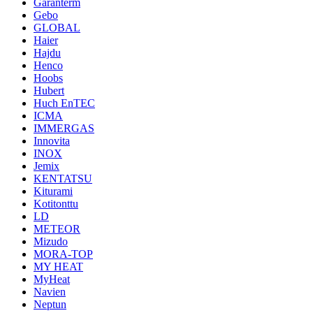
Garanterm
Gebo
GLOBAL
Haier
Hajdu
Henco
Hoobs
Hubert
Huch EnTEC
ICMA
IMMERGAS
Innovita
INOX
Jemix
KENTATSU
Kiturami
Kotitonttu
LD
METEOR
Mizudo
MORA-TOP
MY HEAT
MyHeat
Navien
Neptun