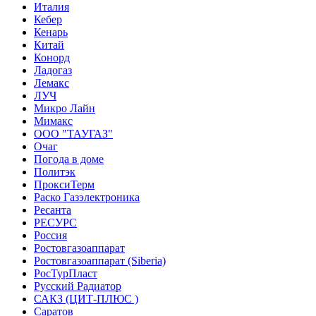
Италия
Кебер
Кенарь
Китай
Конорд
Ладогаз
Лемакс
ЛУЧ
Микро Лайн
Мимакс
ООО "ТАУГАЗ"
Очаг
Погода в доме
Политэк
ПроксиТерм
Раско Газэлектроника
Ресанта
РЕСУРС
Россия
Ростовгазоаппарат
Ростовгазоаппарат (Siberia)
РосТурПласт
Русский Радиатор
САКЗ (ЦИТ-ПЛЮС )
Саратов