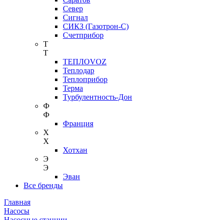
Север
Сигнал
СИКЗ (Газотрон-С)
Счетприбор
Т
Т
ТЕПЛОVOZ
Теплодар
Теплоприбор
Терма
Турбулентность-Дон
Ф
Ф
Франция
Х
Х
Хотхан
Э
Э
Эван
Все бренды
Главная
Насосы
Насосные станции