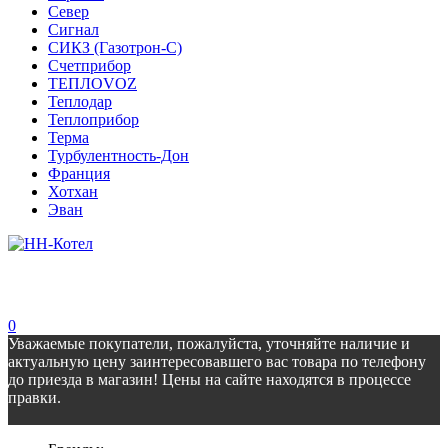
Север
Сигнал
СИКЗ (Газотрон-С)
Счетприбор
ТЕПЛОVOZ
Теплодар
Теплоприбор
Терма
Турбулентность-Дон
Франция
Хотхан
Эван
0
Уважаемые покупатели, пожалуйста, уточняйте наличие и
актуальную цену заинтересовавшего вас товара по телефону
до приезда в магазин! Цены на сайте находятся в процессе
правки.