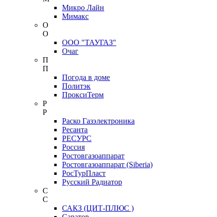
Микро Лайн
Мимакс
О
О
ООО "ТАУГАЗ"
Очаг
П
П
Погода в доме
Политэк
ПроксиТерм
Р
Р
Раско Газэлектроника
Ресанта
РЕСУРС
Россия
Ростовгазоаппарат
Ростовгазоаппарат (Siberia)
РосТурПласт
Русский Радиатор
С
С
САКЗ (ЦИТ-ПЛЮС )
Саратов