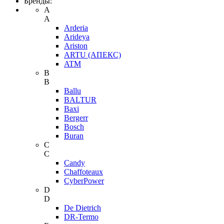
Бренды:
A
A
Arderia
Arideya
Ariston
ARTU (АПЕКС)
ATM
B
B
Ballu
BALTUR
Baxi
Bergerr
Bosch
Buran
C
C
Candy
Chaffoteaux
CyberPower
D
D
De Dietrich
DR-Termo