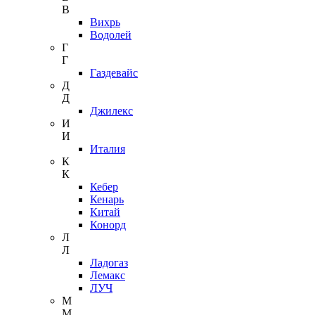
В
Вихрь
Водолей
Г
Г
Газдевайс
Д
Д
Джилекс
И
И
Италия
К
К
Кебер
Кенарь
Китай
Конорд
Л
Л
Ладогаз
Лемакс
ЛУЧ
М
М