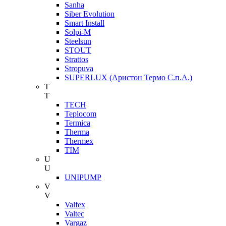
Sanha
Siber Evolution
Smart Install
Solpi-M
Steelsun
STOUT
Strattos
Stropuva
SUPERLUX (Аристон Термо С.п.А.)
T
T
TECH
Teplocom
Termica
Therma
Thermex
TIM
U
U
UNIPUMP
V
V
Valfex
Valtec
Vargaz