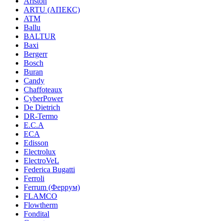
Ariston
ARTU (АПЕКС)
ATM
Ballu
BALTUR
Baxi
Bergerr
Bosch
Buran
Candy
Chaffoteaux
CyberPower
De Dietrich
DR-Termo
E.C.A
ECA
Edisson
Electrolux
ElectroVeL
Federica Bugatti
Ferroli
Ferrum (Феррум)
FLAMCO
Flowtherm
Fondital