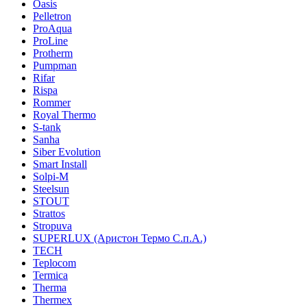
Oasis
Pelletron
ProAqua
ProLine
Protherm
Pumpman
Rifar
Rispa
Rommer
Royal Thermo
S-tank
Sanha
Siber Evolution
Smart Install
Solpi-M
Steelsun
STOUT
Strattos
Stropuva
SUPERLUX (Аристон Термо С.п.А.)
TECH
Teplocom
Termica
Therma
Thermex