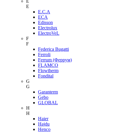
E
E
E.C.A
ECA
Edisson
Electrolux
ElectroVeL
F
F
Federica Bugatti
Ferroli
Ferrum (Феррум)
FLAMCO
Flowtherm
Fondital
G
G
Garanterm
Gebo
GLOBAL
H
H
Haier
Hajdu
Henco