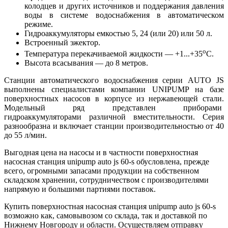
колодцев и других источников и поддержания давления
воды в системе водоснабжения в автоматическом
режиме.
Гидроаккумуляторы емкостью 5, 24 (или 20) или 50 л.
Встроенный эжектор.
о
Температура перекачиваемой жидкости — +1...+35
С.
Высота всасывания — до 8 метров.
Станции автоматического водоснабжения серии AUTO JS
выполнены специалистами компании UNIPUMP на базе
поверхностных насосов в корпусе из нержавеющей стали.
Модельный ряд представлен приборами
гидроаккумуляторами различной вместительности. Серия
разнообразна и включает станции производительностью от 40
до 55 л/мин.
Выгодная цена на насосы и в частности поверхностная
насосная станция unipump auto js 60-s обусловлена, прежде
всего, огромными запасами продукции на собственном
складском хранении, сотрудничеством с производителями
напрямую и большими партиями поставок.
Купить поверхностная насосная станция unipump auto js 60-s
возможно как, самовывозом со склада, так и доставкой по
Нижнему Новгороду и области. Осуществляем отправку