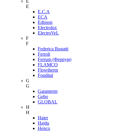
E
E
E.C.A
ECA
Edisson
Electrolux
ElectroVeL
F
F
Federica Bugatti
Ferroli
Ferrum (Феррум)
FLAMCO
Flowtherm
Fondital
G
G
Garanterm
Gebo
GLOBAL
H
H
Haier
Hajdu
Henco