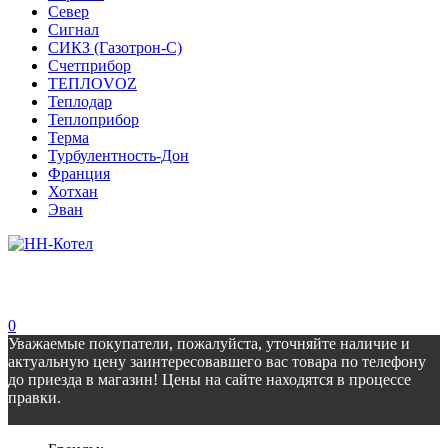
Север
Сигнал
СИКЗ (Газотрон-С)
Счетприбор
ТЕПЛОVOZ
Теплодар
Теплоприбор
Терма
Турбулентность-Дон
Франция
Хотхан
Эван
0
Уважаемые покупатели, пожалуйста, уточняйте наличие и
актуальную цену заинтересовавшего вас товара по телефону
до приезда в магазин! Цены на сайте находятся в процессе
правки.