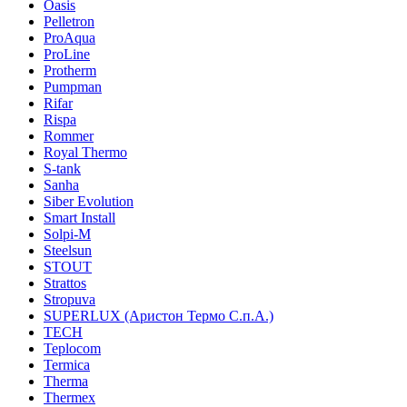
Oasis
Pelletron
ProAqua
ProLine
Protherm
Pumpman
Rifar
Rispa
Rommer
Royal Thermo
S-tank
Sanha
Siber Evolution
Smart Install
Solpi-M
Steelsun
STOUT
Strattos
Stropuva
SUPERLUX (Аристон Термо С.п.А.)
TECH
Teplocom
Termica
Therma
Thermex