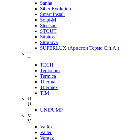
Sanha
Siber Evolution
Smart Install
Solpi-M
Steelsun
STOUT
Strattos
Stropuva
SUPERLUX (Аристон Термо С.п.А.)
T
T
TECH
Teplocom
Termica
Therma
Thermex
TIM
U
U
UNIPUMP
V
V
Valfex
Valtec
Vargaz