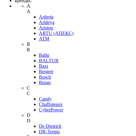
Бренды:
A
A
Arderia
Arideya
Ariston
ARTU (АПЕКС)
ATM
B
B
Ballu
BALTUR
Baxi
Bergerr
Bosch
Buran
C
C
Candy
Chaffoteaux
CyberPower
D
D
De Dietrich
DR-Termo