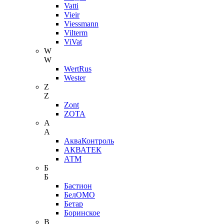
Vatti
Vieir
Viessmann
Vilterm
ViVat
W
W
WertRus
Wester
Z
Z
Zont
ZOTA
А
А
АкваКонтроль
АКВАТЕК
АТМ
Б
Б
Бастион
БелОМО
Бетар
Боринское
В