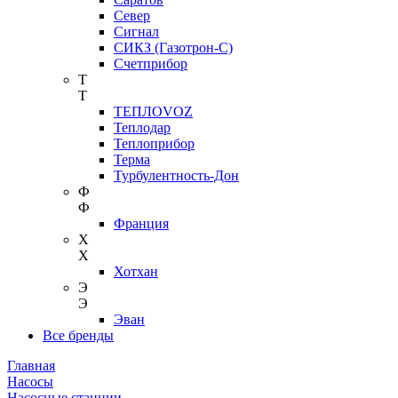
Север
Сигнал
СИКЗ (Газотрон-С)
Счетприбор
Т
Т
ТЕПЛОVOZ
Теплодар
Теплоприбор
Терма
Турбулентность-Дон
Ф
Ф
Франция
Х
Х
Хотхан
Э
Э
Эван
Все бренды
Главная
Насосы
Насосные станции