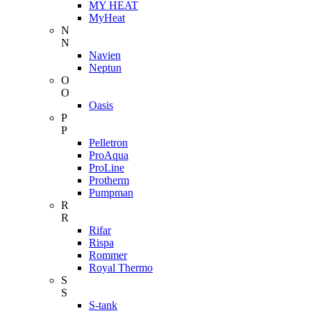
MY HEAT
MyHeat
N
N
Navien
Neptun
O
O
Oasis
P
P
Pelletron
ProAqua
ProLine
Protherm
Pumpman
R
R
Rifar
Rispa
Rommer
Royal Thermo
S
S
S-tank