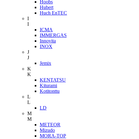
Hoobs
Hubert
Huch EnTEC
I
I
ICMA
IMMERGAS
Innovita
INOX
J
J
Jemix
K
K
KENTATSU
Kiturami
Kotitonttu
L
L
LD
M
M
METEOR
Mizudo
MORA-TOP