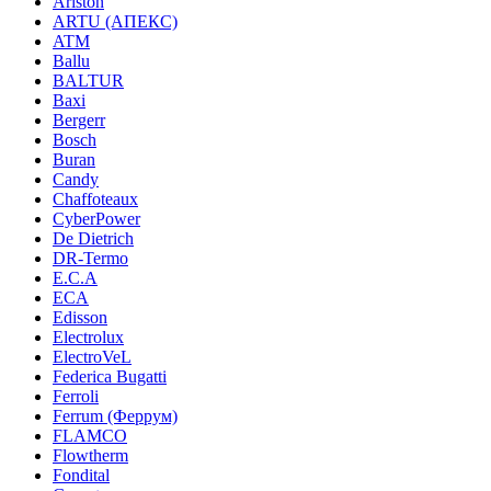
Ariston
ARTU (АПЕКС)
ATM
Ballu
BALTUR
Baxi
Bergerr
Bosch
Buran
Candy
Chaffoteaux
CyberPower
De Dietrich
DR-Termo
E.C.A
ECA
Edisson
Electrolux
ElectroVeL
Federica Bugatti
Ferroli
Ferrum (Феррум)
FLAMCO
Flowtherm
Fondital