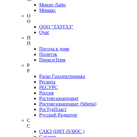
Микро Лайн
Мимакс
О
О
ООО "ТАУГАЗ"
Очаг
П
П
Погода в доме
Политэк
ПроксиТерм
Р
Р
Раско Газэлектроника
Ресанта
РЕСУРС
Россия
Ростовгазоаппарат
Ростовгазоаппарат (Siberia)
РосТурПласт
Русский Радиатор
С
С
САКЗ (ЦИТ-ПЛЮС )
Саратов