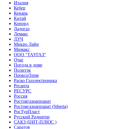
Италия
Кебер
Кенарь
Китай
Конорд
Ладогаз
Лемакс
ЛУЧ
Микро Лайн
Мимакс
ООО "ТАУГАЗ"
Очаг
Погода в доме
Политэк
ПроксиТерм
Раско Газэлектроника
Ресанта
РЕСУРС
Россия
Ростовгазоаппарат
Ростовгазоаппарат (Siberia)
РосТурПласт
Русский Радиатор
САКЗ (ЦИТ-ПЛЮС )
Саратов