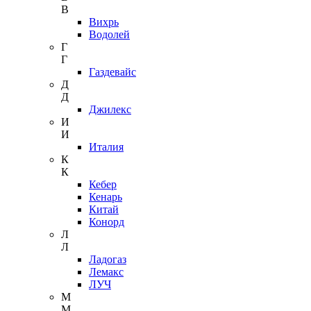
В
Вихрь
Водолей
Г
Г
Газдевайс
Д
Д
Джилекс
И
И
Италия
К
К
Кебер
Кенарь
Китай
Конорд
Л
Л
Ладогаз
Лемакс
ЛУЧ
М
М