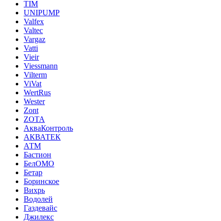
TIM
UNIPUMP
Valfex
Valtec
Vargaz
Vatti
Vieir
Viessmann
Vilterm
ViVat
WertRus
Wester
Zont
ZOTA
АкваКонтроль
АКВАТЕК
АТМ
Бастион
БелОМО
Бетар
Боринское
Вихрь
Водолей
Газдевайс
Джилекс