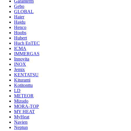
Garanterm
Gebo
GLOBAL
Haier
Hajdu
Henco
Hoobs
Hubert
Huch EnTEC
ICMA
IMMERGAS
Innovita
INOX
Jemix
KENTATSU
Kiturami
Kotitonttu
LD
METEOR
Mizudo
MORA-TOP
MY HEAT
MyHeat
Navien
Neptun