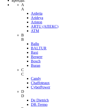
Бренды:
A
A
Arderia
Arideya
Ariston
ARTU (АПЕКС)
ATM
B
B
Ballu
BALTUR
Baxi
Bergerr
Bosch
Buran
C
C
Candy
Chaffoteaux
CyberPower
D
D
De Dietrich
DR-Termo