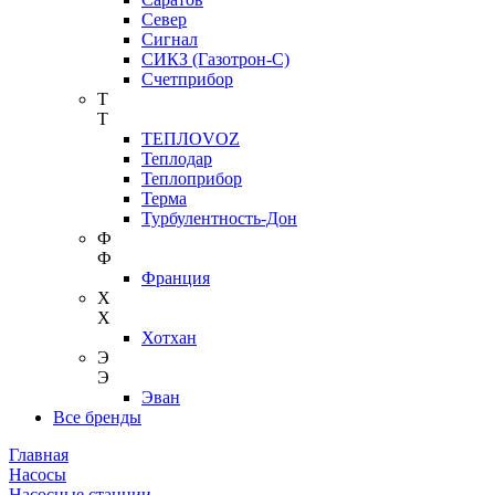
Север
Сигнал
СИКЗ (Газотрон-С)
Счетприбор
Т
Т
ТЕПЛОVOZ
Теплодар
Теплоприбор
Терма
Турбулентность-Дон
Ф
Ф
Франция
Х
Х
Хотхан
Э
Э
Эван
Все бренды
Главная
Насосы
Насосные станции