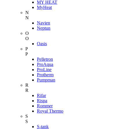
MY HEAT
MyHeat
N
N
Navien
Neptun
O
O
Oasis
P
P
Pelletron
ProAqua
ProLine
Protherm
Pumpman
R
R
Rifar
Rispa
Rommer
Royal Thermo
S
S
S-tank