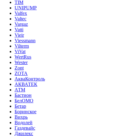
TIM
UNIPUMP
Valfex
Valtec
Vargaz
Vatti
Vieir
Viessmann
Vilterm
ViVat
WertRus
Wester
Zont
ZOTA
АкваКонтроль
АКВАТЕК
АТМ
Бастион
БелОМО
Бетар
Боринское
Вихрь
Водолей
Газдевайс
Джилекс