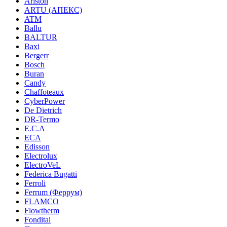
Ariston
ARTU (АПЕКС)
ATM
Ballu
BALTUR
Baxi
Bergerr
Bosch
Buran
Candy
Chaffoteaux
CyberPower
De Dietrich
DR-Termo
E.C.A
ECA
Edisson
Electrolux
ElectroVeL
Federica Bugatti
Ferroli
Ferrum (Феррум)
FLAMCO
Flowtherm
Fondital