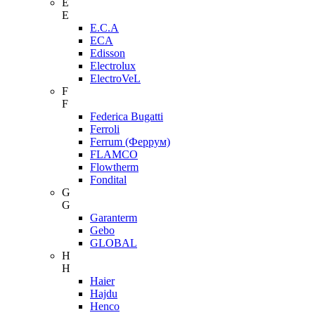
E
E
E.C.A
ECA
Edisson
Electrolux
ElectroVeL
F
F
Federica Bugatti
Ferroli
Ferrum (Феррум)
FLAMCO
Flowtherm
Fondital
G
G
Garanterm
Gebo
GLOBAL
H
H
Haier
Hajdu
Henco