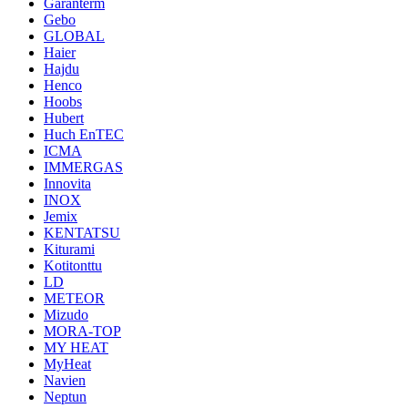
Garanterm
Gebo
GLOBAL
Haier
Hajdu
Henco
Hoobs
Hubert
Huch EnTEC
ICMA
IMMERGAS
Innovita
INOX
Jemix
KENTATSU
Kiturami
Kotitonttu
LD
METEOR
Mizudo
MORA-TOP
MY HEAT
MyHeat
Navien
Neptun