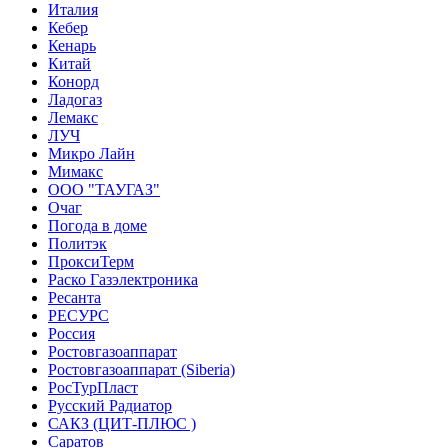
Италия
Кебер
Кенарь
Китай
Конорд
Ладогаз
Лемакс
ЛУЧ
Микро Лайн
Мимакс
ООО "ТАУГАЗ"
Очаг
Погода в доме
Политэк
ПроксиТерм
Раско Газэлектроника
Ресанта
РЕСУРС
Россия
Ростовгазоаппарат
Ростовгазоаппарат (Siberia)
РосТурПласт
Русский Радиатор
САКЗ (ЦИТ-ПЛЮС )
Саратов