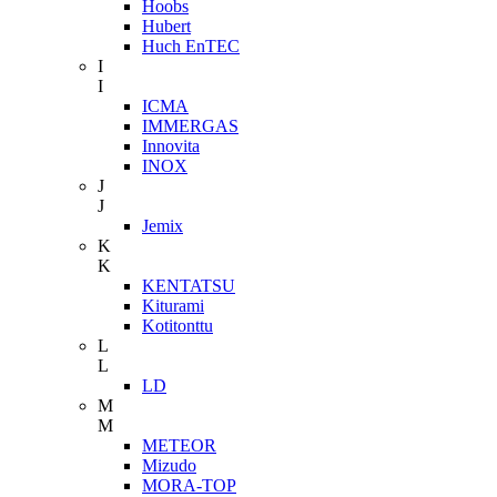
Hoobs
Hubert
Huch EnTEC
I
I
ICMA
IMMERGAS
Innovita
INOX
J
J
Jemix
K
K
KENTATSU
Kiturami
Kotitonttu
L
L
LD
M
M
METEOR
Mizudo
MORA-TOP