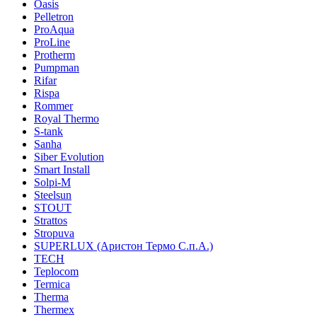
Oasis
Pelletron
ProAqua
ProLine
Protherm
Pumpman
Rifar
Rispa
Rommer
Royal Thermo
S-tank
Sanha
Siber Evolution
Smart Install
Solpi-M
Steelsun
STOUT
Strattos
Stropuva
SUPERLUX (Аристон Термо С.п.А.)
TECH
Teplocom
Termica
Therma
Thermex