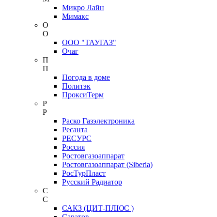
Микро Лайн
Мимакс
О
О
ООО "ТАУГАЗ"
Очаг
П
П
Погода в доме
Политэк
ПроксиТерм
Р
Р
Раско Газэлектроника
Ресанта
РЕСУРС
Россия
Ростовгазоаппарат
Ростовгазоаппарат (Siberia)
РосТурПласт
Русский Радиатор
С
С
САКЗ (ЦИТ-ПЛЮС )
Саратов