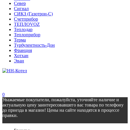
Север
Сигнал
СИКЗ (Газотрон-С)
Счетприбор
ТЕПЛОVOZ
Теплодар
Теплоприбор
Терма
Турбулентность-Дон
Франция
Хотхан
Эван
0
Уважаемые покупатели, пожалуйста, уточняйте наличие и
актуальную цену заинтересовавшего вас товара по телефону
до приезда в магазин! Цены на сайте находятся в процессе
правки.