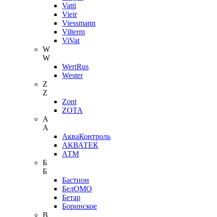
Vatti
Vieir
Viessmann
Vilterm
ViVat
W
W
WertRus
Wester
Z
Z
Zont
ZOTA
А
А
АкваКонтроль
АКВАТЕК
АТМ
Б
Б
Бастион
БелОМО
Бетар
Боринское
В