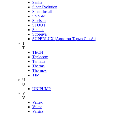
Sanha
Siber Evolution
Smart Install
Solpi-M
Steelsun
STOUT
Strattos
Stropuva
SUPERLUX (Аристон Термо С.п.А.)
T
T
TECH
Teplocom
Termica
Therma
Thermex
TIM
U
U
UNIPUMP
V
V
Valfex
Valtec
Vargaz