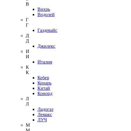
В
Вихрь
Водолей
Г
Г
Газдевайс
Д
Д
Джилекс
И
И
Италия
К
К
Кебер
Кенарь
Китай
Конорд
Л
Л
Ладогаз
Лемакс
ЛУЧ
М
М