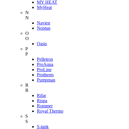
MY HEAT
MyHeat
N
N
Navien
Neptun
O
O
Oasis
P
P
Pelletron
ProAqua
ProLine
Protherm
Pumpman
R
R
Rifar
Rispa
Rommer
Royal Thermo
S
S
S-tank