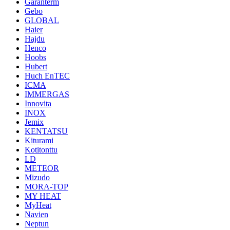
Garanterm
Gebo
GLOBAL
Haier
Hajdu
Henco
Hoobs
Hubert
Huch EnTEC
ICMA
IMMERGAS
Innovita
INOX
Jemix
KENTATSU
Kiturami
Kotitonttu
LD
METEOR
Mizudo
MORA-TOP
MY HEAT
MyHeat
Navien
Neptun