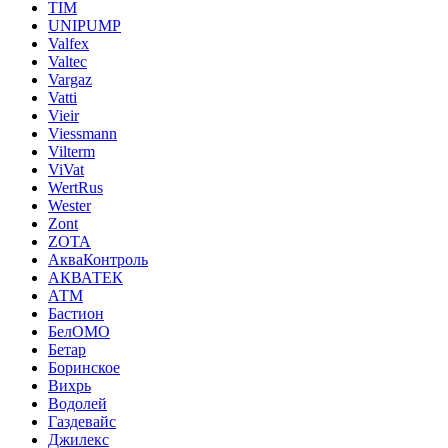
TIM
UNIPUMP
Valfex
Valtec
Vargaz
Vatti
Vieir
Viessmann
Vilterm
ViVat
WertRus
Wester
Zont
ZOTA
АкваКонтроль
АКВАТЕК
АТМ
Бастион
БелОМО
Бетар
Боринское
Вихрь
Водолей
Газдевайс
Джилекс