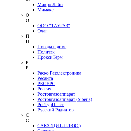
Микро Лайн
Мимакс
О
О
ООО "ТАУГАЗ"
Очаг
П
П
Погода в доме
Политэк
ПроксиТерм
Р
Р
Раско Газэлектроника
Ресанта
РЕСУРС
Россия
Ростовгазоаппарат
Ростовгазоаппарат (Siberia)
РосТурПласт
Русский Радиатор
С
С
САКЗ (ЦИТ-ПЛЮС )
Саратов