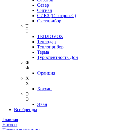
Север
Сигнал
СИКЗ (Газотрон-С)
Счетприбор
Т
Т
ТЕПЛОVOZ
Теплодар
Теплоприбор
Терма
Турбулентность-Дон
Ф
Ф
Франция
Х
Х
Хотхан
Э
Э
Эван
Все бренды
Главная
Насосы
Насосные станции