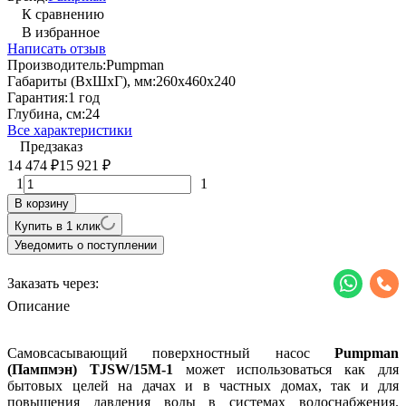
К сравнению
В избранное
Написать отзыв
Производитель:
Pumpman
Габариты (ВхШхГ), мм:
260х460x240
Гарантия:
1 год
Глубина, см:
24
Все характеристики
Предзаказ
14 474
15 921
₽
₽
1
1
В корзину
Купить в 1 клик
Уведомить о поступлении
Заказать через:
Описание
Самовсасывающий поверхностный насос
Pumpman
(Пампмэн) TJSW/15M-1
может использоваться как для
бытовых целей на дачах и в частных домах, так и для
повышения давления воды в системах водоснабжения.