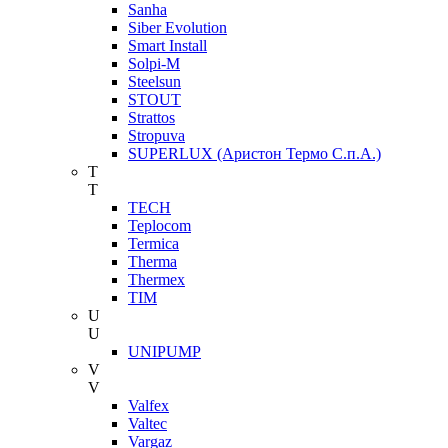
Sanha
Siber Evolution
Smart Install
Solpi-M
Steelsun
STOUT
Strattos
Stropuva
SUPERLUX (Аристон Термо С.п.А.)
T
T
TECH
Teplocom
Termica
Therma
Thermex
TIM
U
U
UNIPUMP
V
V
Valfex
Valtec
Vargaz