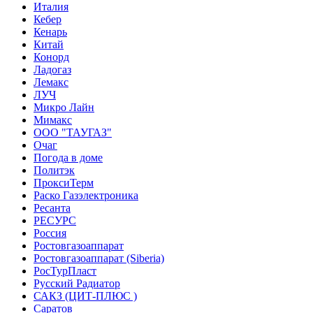
Италия
Кебер
Кенарь
Китай
Конорд
Ладогаз
Лемакс
ЛУЧ
Микро Лайн
Мимакс
ООО "ТАУГАЗ"
Очаг
Погода в доме
Политэк
ПроксиТерм
Раско Газэлектроника
Ресанта
РЕСУРС
Россия
Ростовгазоаппарат
Ростовгазоаппарат (Siberia)
РосТурПласт
Русский Радиатор
САКЗ (ЦИТ-ПЛЮС )
Саратов