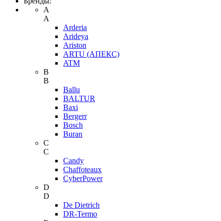
Бренды:
A
A
Arderia
Arideya
Ariston
ARTU (АПЕКС)
ATM
B
B
Ballu
BALTUR
Baxi
Bergerr
Bosch
Buran
C
C
Candy
Chaffoteaux
CyberPower
D
D
De Dietrich
DR-Termo