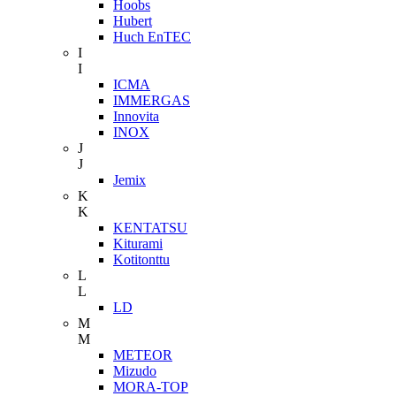
Hoobs
Hubert
Huch EnTEC
I
I
ICMA
IMMERGAS
Innovita
INOX
J
J
Jemix
K
K
KENTATSU
Kiturami
Kotitonttu
L
L
LD
M
M
METEOR
Mizudo
MORA-TOP