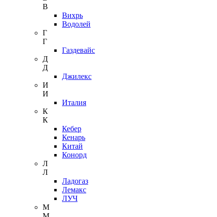
В
Вихрь
Водолей
Г
Г
Газдевайс
Д
Д
Джилекс
И
И
Италия
К
К
Кебер
Кенарь
Китай
Конорд
Л
Л
Ладогаз
Лемакс
ЛУЧ
М
М