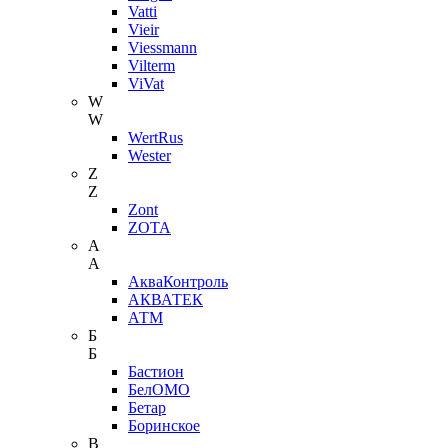
Vatti
Vieir
Viessmann
Vilterm
ViVat
W
W
WertRus
Wester
Z
Z
Zont
ZOTA
А
А
АкваКонтроль
АКВАТЕК
АТМ
Б
Б
Бастион
БелОМО
Бетар
Боринское
В