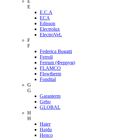
E
E
E.C.A
ECA
Edisson
Electrolux
ElectroVeL
F
F
Federica Bugatti
Ferroli
Ferrum (Феррум)
FLAMCO
Flowtherm
Fondital
G
G
Garanterm
Gebo
GLOBAL
H
H
Haier
Hajdu
Henco