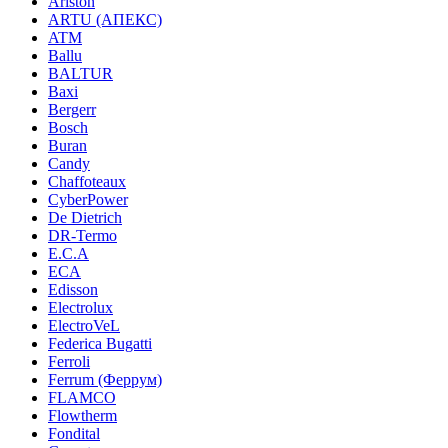
Ariston
ARTU (АПЕКС)
ATM
Ballu
BALTUR
Baxi
Bergerr
Bosch
Buran
Candy
Chaffoteaux
CyberPower
De Dietrich
DR-Termo
E.C.A
ECA
Edisson
Electrolux
ElectroVeL
Federica Bugatti
Ferroli
Ferrum (Феррум)
FLAMCO
Flowtherm
Fondital