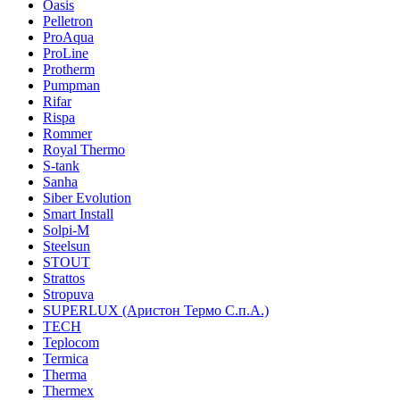
Oasis
Pelletron
ProAqua
ProLine
Protherm
Pumpman
Rifar
Rispa
Rommer
Royal Thermo
S-tank
Sanha
Siber Evolution
Smart Install
Solpi-M
Steelsun
STOUT
Strattos
Stropuva
SUPERLUX (Аристон Термо С.п.А.)
TECH
Teplocom
Termica
Therma
Thermex