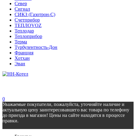
Север
Сигнал
СИКЗ (Газотрон-С)
Счетприбор
ТЕПЛОVOZ
Теплодар
Теплоприбор
Терма
Турбулентность-Дон
Франция
Хотхан
Эван
0
Уважаемые покупатели, пожалуйста, уточняйте наличие и
актуальную цену заинтересовавшего вас товара по телефону
до приезда в магазин! Цены на сайте находятся в процессе
правки.