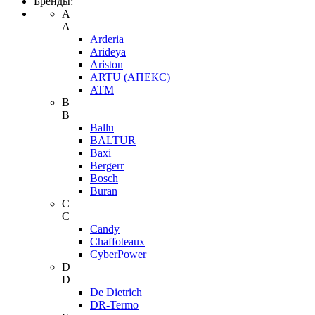
Бренды:
A
A
Arderia
Arideya
Ariston
ARTU (АПЕКС)
ATM
B
B
Ballu
BALTUR
Baxi
Bergerr
Bosch
Buran
C
C
Candy
Chaffoteaux
CyberPower
D
D
De Dietrich
DR-Termo