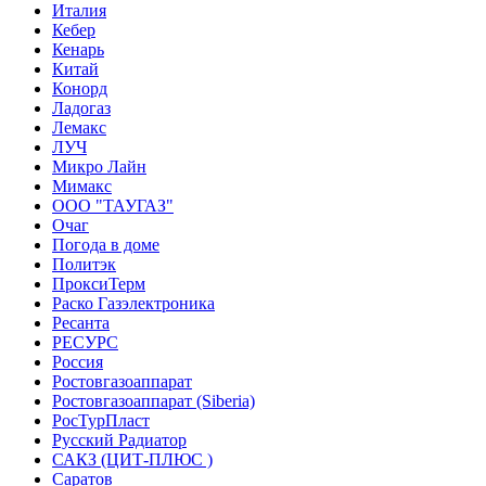
Италия
Кебер
Кенарь
Китай
Конорд
Ладогаз
Лемакс
ЛУЧ
Микро Лайн
Мимакс
ООО "ТАУГАЗ"
Очаг
Погода в доме
Политэк
ПроксиТерм
Раско Газэлектроника
Ресанта
РЕСУРС
Россия
Ростовгазоаппарат
Ростовгазоаппарат (Siberia)
РосТурПласт
Русский Радиатор
САКЗ (ЦИТ-ПЛЮС )
Саратов