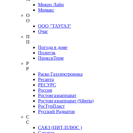
Микро Лайн
Мимакс
О
О
ООО "ТАУГАЗ"
Очаг
П
П
Погода в доме
Политэк
ПроксиТерм
Р
Р
Раско Газэлектроника
Ресанта
РЕСУРС
Россия
Ростовгазоаппарат
Ростовгазоаппарат (Siberia)
РосТурПласт
Русский Радиатор
С
С
САКЗ (ЦИТ-ПЛЮС )
Саратов