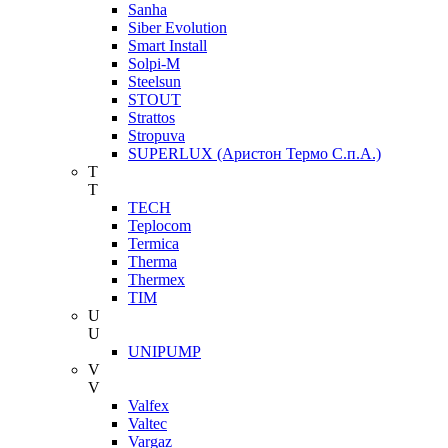
Sanha
Siber Evolution
Smart Install
Solpi-M
Steelsun
STOUT
Strattos
Stropuva
SUPERLUX (Аристон Термо С.п.А.)
T
T
TECH
Teplocom
Termica
Therma
Thermex
TIM
U
U
UNIPUMP
V
V
Valfex
Valtec
Vargaz