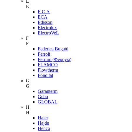
E
E
E.C.A
ECA
Edisson
Electrolux
ElectroVeL
F
F
Federica Bugatti
Ferroli
Ferrum (Феррум)
FLAMCO
Flowtherm
Fondital
G
G
Garanterm
Gebo
GLOBAL
H
H
Haier
Hajdu
Henco