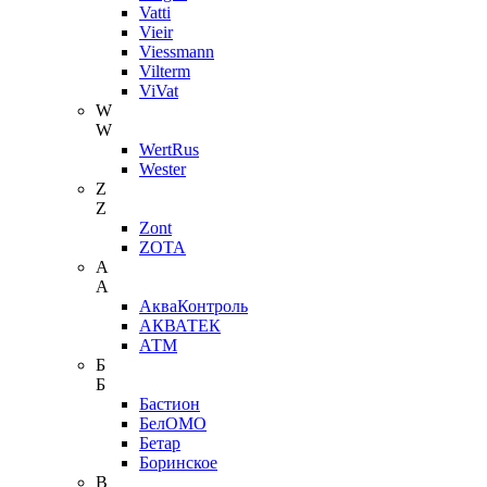
Vatti
Vieir
Viessmann
Vilterm
ViVat
W
W
WertRus
Wester
Z
Z
Zont
ZOTA
А
А
АкваКонтроль
АКВАТЕК
АТМ
Б
Б
Бастион
БелОМО
Бетар
Боринское
В