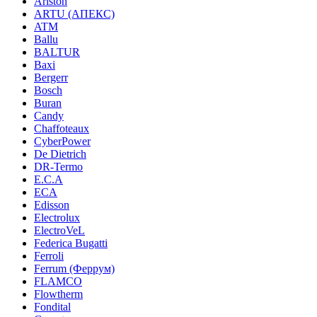
Ariston
ARTU (АПЕКС)
ATM
Ballu
BALTUR
Baxi
Bergerr
Bosch
Buran
Candy
Chaffoteaux
CyberPower
De Dietrich
DR-Termo
E.C.A
ECA
Edisson
Electrolux
ElectroVeL
Federica Bugatti
Ferroli
Ferrum (Феррум)
FLAMCO
Flowtherm
Fondital