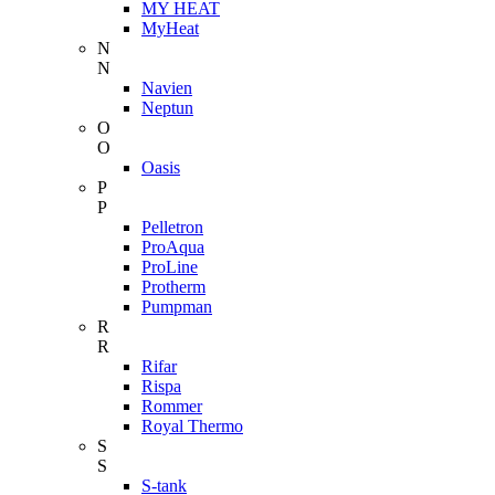
MY HEAT
MyHeat
N
N
Navien
Neptun
O
O
Oasis
P
P
Pelletron
ProAqua
ProLine
Protherm
Pumpman
R
R
Rifar
Rispa
Rommer
Royal Thermo
S
S
S-tank