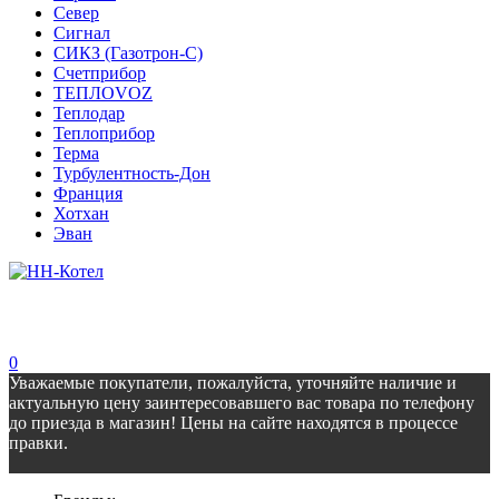
Север
Сигнал
СИКЗ (Газотрон-С)
Счетприбор
ТЕПЛОVOZ
Теплодар
Теплоприбор
Терма
Турбулентность-Дон
Франция
Хотхан
Эван
0
Уважаемые покупатели, пожалуйста, уточняйте наличие и
актуальную цену заинтересовавшего вас товара по телефону
до приезда в магазин! Цены на сайте находятся в процессе
правки.