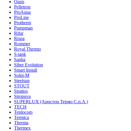
Oasis
Pelletron
ProAqua
ProLine
Protherm
Pumpman
Rifar
Rispa
Rommer
Royal Thermo
S-tank
Sanha
Siber Evolution
Smart Install
Solpi-M
Steelsun
STOUT
Strattos
Stropuva
SUPERLUX (Аристон Термо С.п.А.)
TECH
Teplocom
Termica
Therma
Thermex