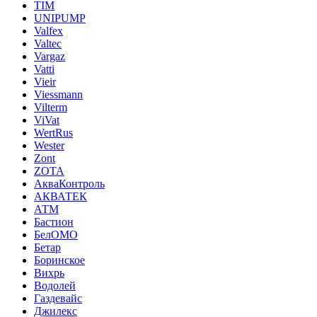
TIM
UNIPUMP
Valfex
Valtec
Vargaz
Vatti
Vieir
Viessmann
Vilterm
ViVat
WertRus
Wester
Zont
ZOTA
АкваКонтроль
АКВАТЕК
АТМ
Бастион
БелОМО
Бетар
Боринское
Вихрь
Водолей
Газдевайс
Джилекс