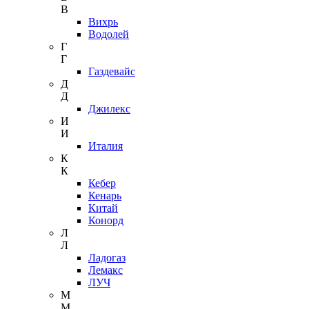
В
Вихрь
Водолей
Г
Г
Газдевайс
Д
Д
Джилекс
И
И
Италия
К
К
Кебер
Кенарь
Китай
Конорд
Л
Л
Ладогаз
Лемакс
ЛУЧ
М
М