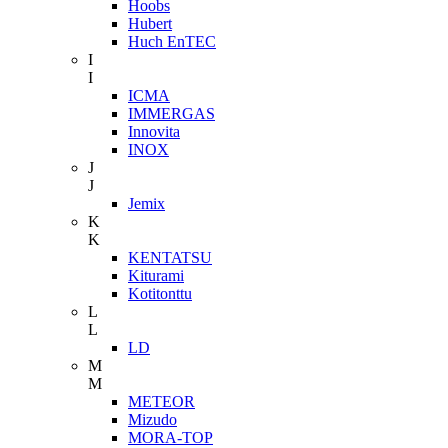
Hoobs
Hubert
Huch EnTEC
I
I
ICMA
IMMERGAS
Innovita
INOX
J
J
Jemix
K
K
KENTATSU
Kiturami
Kotitonttu
L
L
LD
M
M
METEOR
Mizudo
MORA-TOP