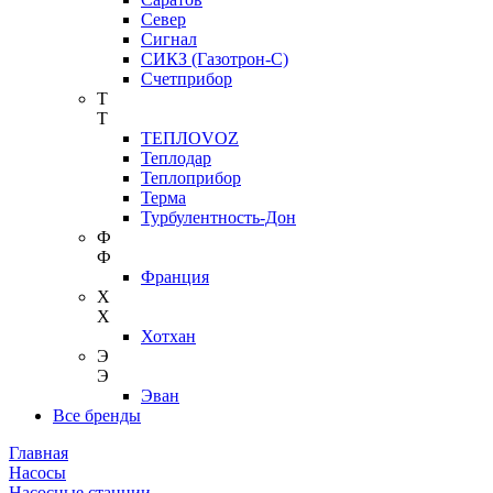
Север
Сигнал
СИКЗ (Газотрон-С)
Счетприбор
Т
Т
ТЕПЛОVOZ
Теплодар
Теплоприбор
Терма
Турбулентность-Дон
Ф
Ф
Франция
Х
Х
Хотхан
Э
Э
Эван
Все бренды
Главная
Насосы
Насосные станции