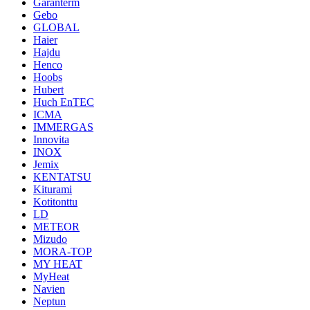
Garanterm
Gebo
GLOBAL
Haier
Hajdu
Henco
Hoobs
Hubert
Huch EnTEC
ICMA
IMMERGAS
Innovita
INOX
Jemix
KENTATSU
Kiturami
Kotitonttu
LD
METEOR
Mizudo
MORA-TOP
MY HEAT
MyHeat
Navien
Neptun