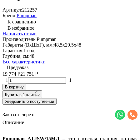
Артикул:
212257
Бренд:
Pumpman
К сравнению
В избранное
Написать отзыв
Производитель:
Pumpman
Габариты (ВхШхГ), мм:
48,5x29,5x48
Гарантия:
1 год
Глубина, см:
48
Все характеристики
Предзаказ
19 774
21 751
₽
₽
1
1
В корзину
Купить в 1 клик
Уведомить о поступлении
Заказать через:
Описание
Pumpman
ATJSW/15
M-1
– это насосная станция, которая