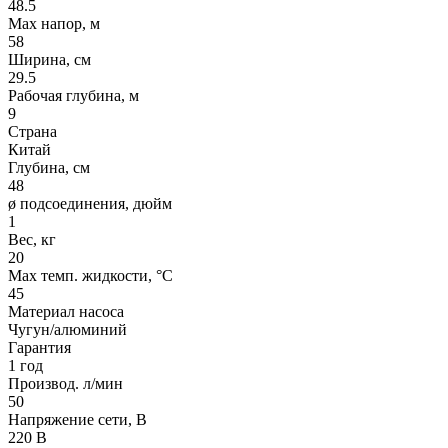
48.5
Max напор, м
58
Ширина, см
29.5
Рабочая глубина, м
9
Страна
Китай
Глубина, см
48
ø подсоединения, дюйм
1
Вес, кг
20
Max темп. жидкости, °С
45
Материал насоса
Чугун/алюминий
Гарантия
1 год
Производ. л/мин
50
Напряжение сети, В
220 В