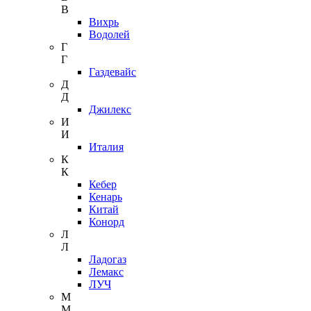
В
Вихрь
Водолей
Г
Г
Газдевайс
Д
Д
Джилекс
И
И
Италия
К
К
Кебер
Кенарь
Китай
Конорд
Л
Л
Ладогаз
Лемакс
ЛУЧ
М
М