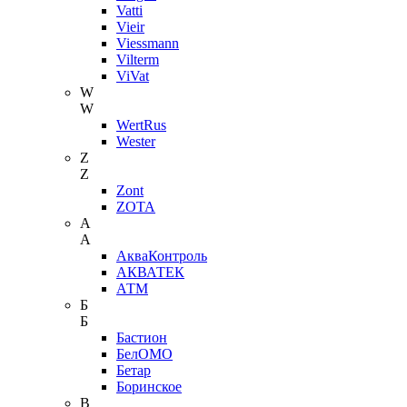
Vatti
Vieir
Viessmann
Vilterm
ViVat
W
W
WertRus
Wester
Z
Z
Zont
ZOTA
А
А
АкваКонтроль
АКВАТЕК
АТМ
Б
Б
Бастион
БелОМО
Бетар
Боринское
В