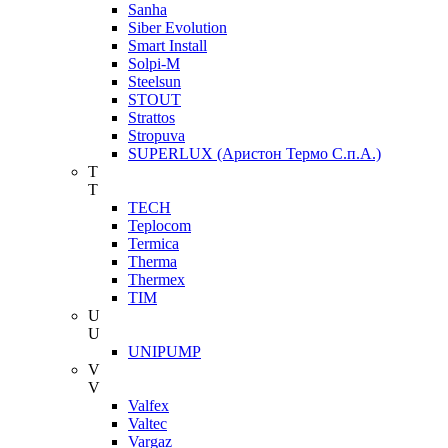
Sanha
Siber Evolution
Smart Install
Solpi-M
Steelsun
STOUT
Strattos
Stropuva
SUPERLUX (Аристон Термо С.п.А.)
T
T
TECH
Teplocom
Termica
Therma
Thermex
TIM
U
U
UNIPUMP
V
V
Valfex
Valtec
Vargaz