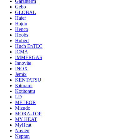
Garanterm
Gebo
GLOBAL
Haier
Hajdu
Henco
Hoobs
Hubert
Huch EnTEC
ICMA
IMMERGAS
Innovita
INOX
Jemix
KENTATSU
Kiturami
Kotitonttu
LD
METEOR
Mizudo
MORA-TOP
MY HEAT
MyHeat
Navien
Neptun