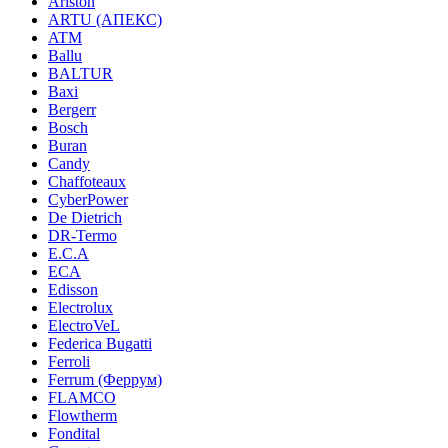
Ariston
ARTU (АПЕКС)
ATM
Ballu
BALTUR
Baxi
Bergerr
Bosch
Buran
Candy
Chaffoteaux
CyberPower
De Dietrich
DR-Termo
E.C.A
ECA
Edisson
Electrolux
ElectroVeL
Federica Bugatti
Ferroli
Ferrum (Феррум)
FLAMCO
Flowtherm
Fondital