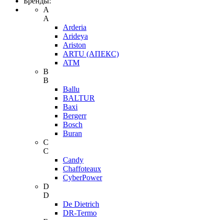
Бренды:
A
A
Arderia
Arideya
Ariston
ARTU (АПЕКС)
ATM
B
B
Ballu
BALTUR
Baxi
Bergerr
Bosch
Buran
C
C
Candy
Chaffoteaux
CyberPower
D
D
De Dietrich
DR-Termo