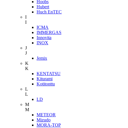
Hoobs
Hubert
Huch EnTEC
I
I
ICMA
IMMERGAS
Innovita
INOX
J
J
Jemix
K
K
KENTATSU
Kiturami
Kotitonttu
L
L
LD
M
M
METEOR
Mizudo
MORA-TOP