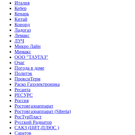
Италия
Кебер
Кенарь
Китай
Конорд
Ладогаз
Лемакс
ЛУЧ
Микро Лайн
Мимакс
ООО "ТАУГАЗ"
Очаг
Погода в доме
Политэк
ПроксиТерм
Раско Газэлектроника
Ресанта
РЕСУРС
Россия
Ростовгазоаппарат
Ростовгазоаппарат (Siberia)
РосТурПласт
Русский Радиатор
САКЗ (ЦИТ-ПЛЮС )
Саратов