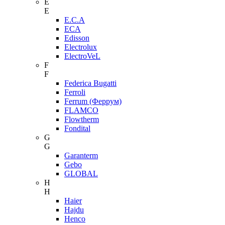
E
E
E.C.A
ECA
Edisson
Electrolux
ElectroVeL
F
F
Federica Bugatti
Ferroli
Ferrum (Феррум)
FLAMCO
Flowtherm
Fondital
G
G
Garanterm
Gebo
GLOBAL
H
H
Haier
Hajdu
Henco