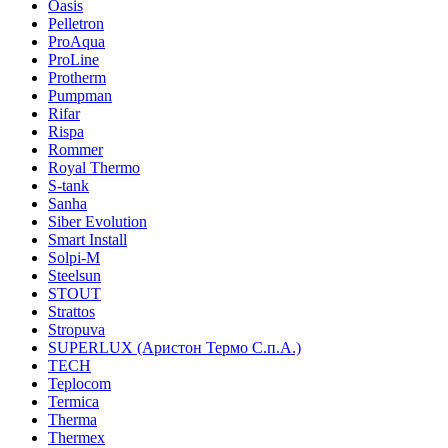
Oasis
Pelletron
ProAqua
ProLine
Protherm
Pumpman
Rifar
Rispa
Rommer
Royal Thermo
S-tank
Sanha
Siber Evolution
Smart Install
Solpi-M
Steelsun
STOUT
Strattos
Stropuva
SUPERLUX (Аристон Термо С.п.А.)
TECH
Teplocom
Termica
Therma
Thermex