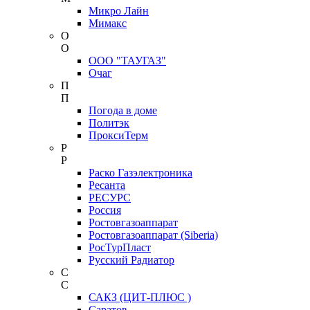
Микро Лайн
Мимакс
О
О
ООО "ТАУГАЗ"
Очаг
П
П
Погода в доме
Политэк
ПроксиТерм
Р
Р
Раско Газэлектроника
Ресанта
РЕСУРС
Россия
Ростовгазоаппарат
Ростовгазоаппарат (Siberia)
РосТурПласт
Русский Радиатор
С
С
САКЗ (ЦИТ-ПЛЮС )
Саратов