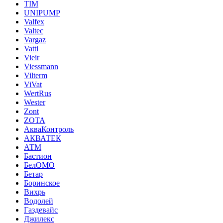
TIM
UNIPUMP
Valfex
Valtec
Vargaz
Vatti
Vieir
Viessmann
Vilterm
ViVat
WertRus
Wester
Zont
ZOTA
АкваКонтроль
АКВАТЕК
АТМ
Бастион
БелОМО
Бетар
Боринское
Вихрь
Водолей
Газдевайс
Джилекс