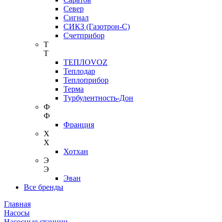
Север
Сигнал
СИКЗ (Газотрон-С)
Счетприбор
Т
Т
ТЕПЛОVOZ
Теплодар
Теплоприбор
Терма
Турбулентность-Дон
Ф
Ф
Франция
Х
Х
Хотхан
Э
Э
Эван
Все бренды
Главная
Насосы
Насосные станции