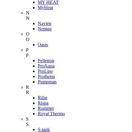
MY HEAT
MyHeat
N
N
Navien
Neptun
O
O
Oasis
P
P
Pelletron
ProAqua
ProLine
Protherm
Pumpman
R
R
Rifar
Rispa
Rommer
Royal Thermo
S
S
S-tank