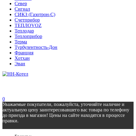
Север
Сигнал
СИКЗ (Газотрон-С)
Счетприбор
ТЕПЛОVOZ
Теплодар
Теплоприбор
Терма
Турбулентность-Дон
Франция
Хотхан
Эван
0
Уважаемые покупатели, пожалуйста, уточняйте наличие и
актуальную цену заинтересовавшего вас товара по телефону
до приезда в магазин! Цены на сайте находятся в процессе
правки.