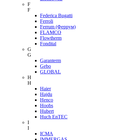
F
F
Federica Bugatti
Ferroli
Ferrum (Феррум)
FLAMCO
Flowtherm
Fondital
G
G
Garanterm
Gebo
GLOBAL
H
H
Haier
Hajdu
Henco
Hoobs
Hubert
Huch EnTEC
I
I
ICMA
IMMERGAS