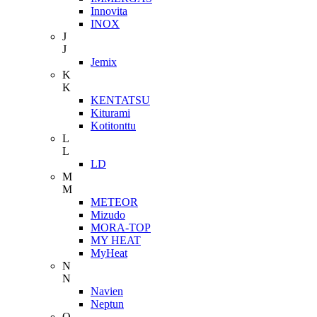
Innovita
INOX
J
J
Jemix
K
K
KENTATSU
Kiturami
Kotitonttu
L
L
LD
M
M
METEOR
Mizudo
MORA-TOP
MY HEAT
MyHeat
N
N
Navien
Neptun
O