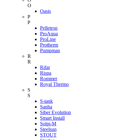
O
Oasis
P
P
Pelletron
ProAqua
ProLine
Protherm
Pumpman
R
R
Rifar
Rispa
Rommer
Royal Thermo
S
S
S-tank
Sanha
Siber Evolution
Smart Install
Solpi-M
Steelsun
STOUT