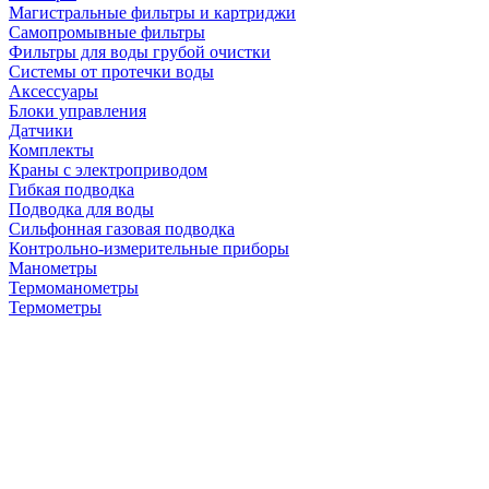
Магистральные фильтры и картриджи
Самопромывные фильтры
Фильтры для воды грубой очистки
Системы от протечки воды
Аксессуары
Блоки управления
Датчики
Комплекты
Краны с электроприводом
Гибкая подводка
Подводка для воды
Сильфонная газовая подводка
Контрольно-измерительные приборы
Манометры
Термоманометры
Термометры