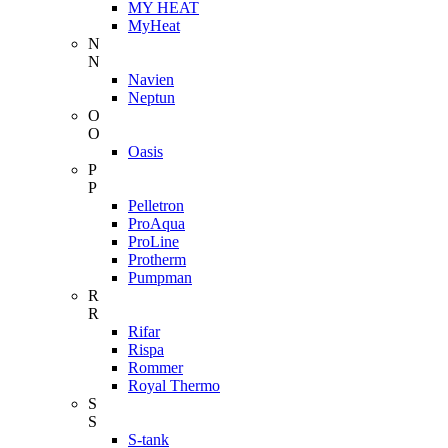
MY HEAT
MyHeat
N
N
Navien
Neptun
O
O
Oasis
P
P
Pelletron
ProAqua
ProLine
Protherm
Pumpman
R
R
Rifar
Rispa
Rommer
Royal Thermo
S
S
S-tank