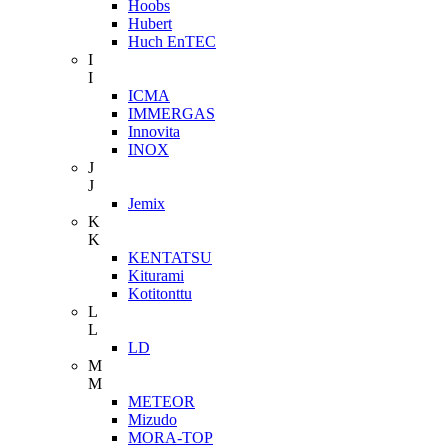
Hoobs
Hubert
Huch EnTEC
I
I
ICMA
IMMERGAS
Innovita
INOX
J
J
Jemix
K
K
KENTATSU
Kiturami
Kotitonttu
L
L
LD
M
M
METEOR
Mizudo
MORA-TOP