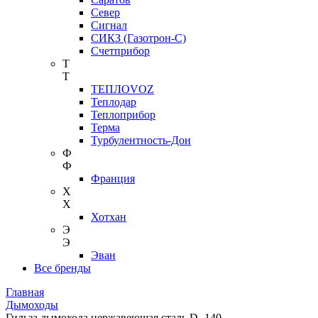
Север
Сигнал
СИКЗ (Газотрон-С)
Счетприбор
Т
Т
ТЕПЛОVOZ
Теплодар
Теплоприбор
Терма
Турбулентность-Дон
Ф
Ф
Франция
Х
Х
Хотхан
Э
Э
Эван
Все бренды
Главная
Дымоходы
Гильза дымохода нержавеющая сталь D- 140