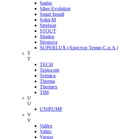
Sanha
Siber Evolution
Smart Install
Solpi-M
Steelsun
STOUT
Strattos
Stropuva
SUPERLUX (Аристон Термо С.п.А.)
T
T
TECH
Teplocom
Termica
Therma
Thermex
TIM
U
U
UNIPUMP
V
V
Valfex
Valtec
Vargaz