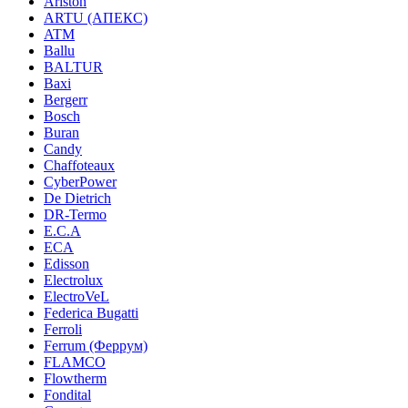
Ariston
ARTU (АПЕКС)
ATM
Ballu
BALTUR
Baxi
Bergerr
Bosch
Buran
Candy
Chaffoteaux
CyberPower
De Dietrich
DR-Termo
E.C.A
ECA
Edisson
Electrolux
ElectroVeL
Federica Bugatti
Ferroli
Ferrum (Феррум)
FLAMCO
Flowtherm
Fondital