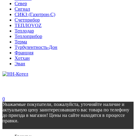
Север
Сигнал
СИКЗ (Газотрон-С)
Счетприбор
ТЕПЛОVOZ
Теплодар
Теплоприбор
Терма
Турбулентность-Дон
Франция
Хотхан
Эван
0
Уважаемые покупатели, пожалуйста, уточняйте наличие и
актуальную цену заинтересовавшего вас товара по телефону
до приезда в магазин! Цены на сайте находятся в процессе
правки.