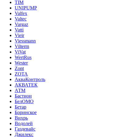
TIM
UNIPUMP
Valfex
Valtec
Vargaz
Vatti
Vieir
Viessmann
Vilterm
ViVat
WertRus
Wester
Zont
ZOTA
АкваКонтроль
АКВАТЕК
АТМ
Бастион
БелОМО
Бетар
Боринское
Вихрь
Водолей
Газдевайс
Джилекс