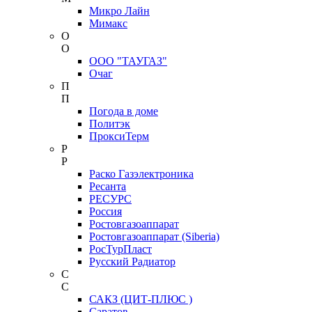
Микро Лайн
Мимакс
О
О
ООО "ТАУГАЗ"
Очаг
П
П
Погода в доме
Политэк
ПроксиТерм
Р
Р
Раско Газэлектроника
Ресанта
РЕСУРС
Россия
Ростовгазоаппарат
Ростовгазоаппарат (Siberia)
РосТурПласт
Русский Радиатор
С
С
САКЗ (ЦИТ-ПЛЮС )
Саратов