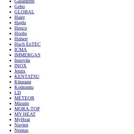
Garanterm
Gebo
GLOBAL
Haier
Hajdu
Henco
Hoobs
Hubert
Huch EnTEC
ICMA
IMMERGAS
Innovita
INOX
Jemix
KENTATSU
Kiturami
Kotitonttu
LD
METEOR
Mizudo
MORA-TOP
MY HEAT
MyHeat
Navien
Neptun