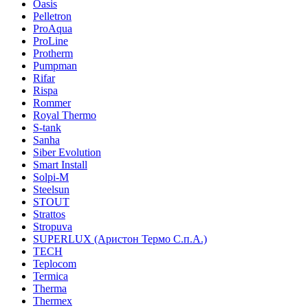
Oasis
Pelletron
ProAqua
ProLine
Protherm
Pumpman
Rifar
Rispa
Rommer
Royal Thermo
S-tank
Sanha
Siber Evolution
Smart Install
Solpi-M
Steelsun
STOUT
Strattos
Stropuva
SUPERLUX (Аристон Термо С.п.А.)
TECH
Teplocom
Termica
Therma
Thermex