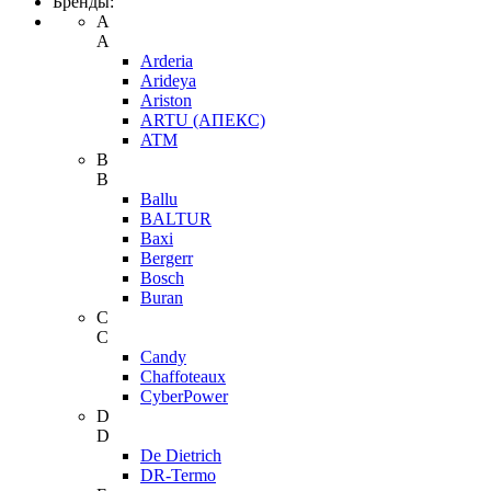
Бренды:
A
A
Arderia
Arideya
Ariston
ARTU (АПЕКС)
ATM
B
B
Ballu
BALTUR
Baxi
Bergerr
Bosch
Buran
C
C
Candy
Chaffoteaux
CyberPower
D
D
De Dietrich
DR-Termo