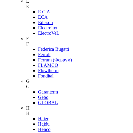
E
E
E.C.A
ECA
Edisson
Electrolux
ElectroVeL
F
F
Federica Bugatti
Ferroli
Ferrum (Феррум)
FLAMCO
Flowtherm
Fondital
G
G
Garanterm
Gebo
GLOBAL
H
H
Haier
Hajdu
Henco