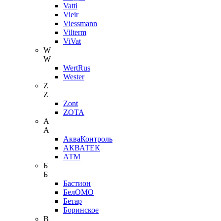
Vatti
Vieir
Viessmann
Vilterm
ViVat
W
W
WertRus
Wester
Z
Z
Zont
ZOTA
А
А
АкваКонтроль
АКВАТЕК
АТМ
Б
Б
Бастион
БелОМО
Бетар
Боринское
В