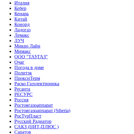
Италия
Кебер
Кенарь
Китай
Конорд
Ладогаз
Лемакс
ЛУЧ
Микро Лайн
Мимакс
ООО "ТАУГАЗ"
Очаг
Погода в доме
Политэк
ПроксиТерм
Раско Газэлектроника
Ресанта
РЕСУРС
Россия
Ростовгазоаппарат
Ростовгазоаппарат (Siberia)
РосТурПласт
Русский Радиатор
САКЗ (ЦИТ-ПЛЮС )
Саратов