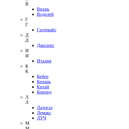
В
Вихрь
Водолей
Г
Г
Газдевайс
Д
Д
Джилекс
И
И
Италия
К
К
Кебер
Кенарь
Китай
Конорд
Л
Л
Ладогаз
Лемакс
ЛУЧ
М
М