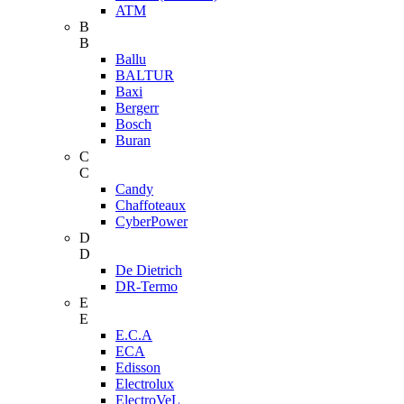
ATM
B
B
Ballu
BALTUR
Baxi
Bergerr
Bosch
Buran
C
C
Candy
Chaffoteaux
CyberPower
D
D
De Dietrich
DR-Termo
E
E
E.C.A
ECA
Edisson
Electrolux
ElectroVeL