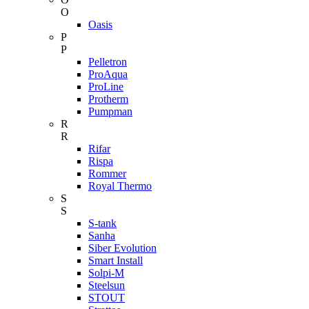
O
Oasis
P
P
Pelletron
ProAqua
ProLine
Protherm
Pumpman
R
R
Rifar
Rispa
Rommer
Royal Thermo
S
S
S-tank
Sanha
Siber Evolution
Smart Install
Solpi-M
Steelsun
STOUT