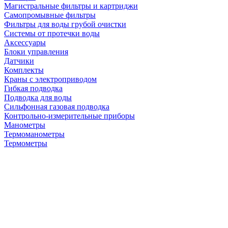
Магистральные фильтры и картриджи
Самопромывные фильтры
Фильтры для воды грубой очистки
Системы от протечки воды
Аксессуары
Блоки управления
Датчики
Комплекты
Краны с электроприводом
Гибкая подводка
Подводка для воды
Сильфонная газовая подводка
Контрольно-измерительные приборы
Манометры
Термоманометры
Термометры