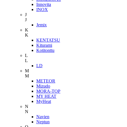
Innovita
INOX
J
J
Jemix
K
K
KENTATSU
Kiturami
Kotitonttu
L
L
LD
M
M
METEOR
Mizudo
MORA-TOP
MY HEAT
MyHeat
N
N
Navien
Neptun
O