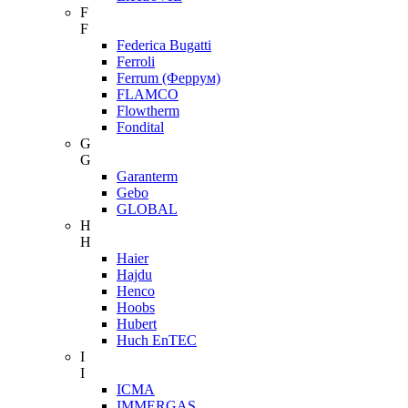
F
F
Federica Bugatti
Ferroli
Ferrum (Феррум)
FLAMCO
Flowtherm
Fondital
G
G
Garanterm
Gebo
GLOBAL
H
H
Haier
Hajdu
Henco
Hoobs
Hubert
Huch EnTEC
I
I
ICMA
IMMERGAS