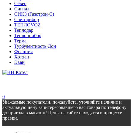
Север
Сигнал
СИКЗ (Газотрон-С)
Счетприбор
ТЕПЛОVOZ
Теплодар
Теплоприбор
Терма
Турбулентность-Дон
Франция
Хотхан
Эван
0
Уважаемые покупатели, пожалуйста, уточняйте наличие и
актуальную цену заинтересовавшего вас товара по телефону
до приезда в магазин! Цены на сайте находятся в процессе
правки.