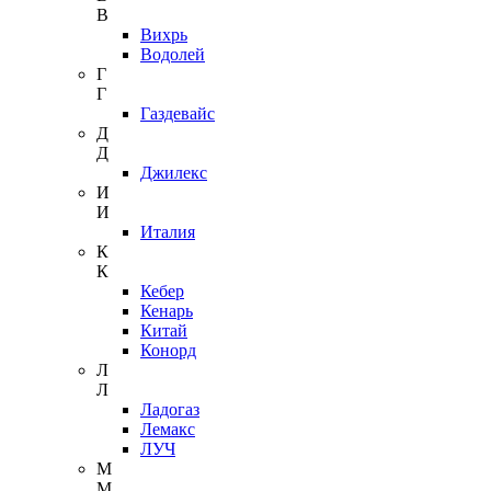
В
Вихрь
Водолей
Г
Г
Газдевайс
Д
Д
Джилекс
И
И
Италия
К
К
Кебер
Кенарь
Китай
Конорд
Л
Л
Ладогаз
Лемакс
ЛУЧ
М
М