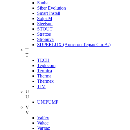
Sanha
Siber Evolution
Smart Install
Solpi-M
Steelsun
STOUT
Strattos
Stropuva
SUPERLUX (Аристон Термо С.п.А.)
T
T
TECH
Teplocom
Termica
Therma
Thermex
TIM
U
U
UNIPUMP
V
V
Valfex
Valtec
Vargaz