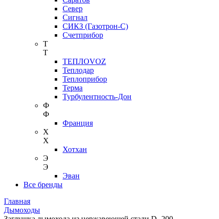
Север
Сигнал
СИКЗ (Газотрон-С)
Счетприбор
Т
Т
ТЕПЛОVOZ
Теплодар
Теплоприбор
Терма
Турбулентность-Дон
Ф
Ф
Франция
Х
Х
Хотхан
Э
Э
Эван
Все бренды
Главная
Дымоходы
Заглушка дымохода из нержавеющей стали D- 200