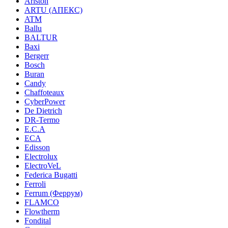
Ariston
ARTU (АПЕКС)
ATM
Ballu
BALTUR
Baxi
Bergerr
Bosch
Buran
Candy
Chaffoteaux
CyberPower
De Dietrich
DR-Termo
E.C.A
ECA
Edisson
Electrolux
ElectroVeL
Federica Bugatti
Ferroli
Ferrum (Феррум)
FLAMCO
Flowtherm
Fondital