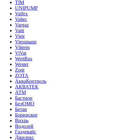
TIM
UNIPUMP
Valfex
Valtec
Vargaz
Vatti
Vieir
Viessmann
Vilterm
ViVat
WertRus
Wester
Zont
ZOTA
АкваКонтроль
АКВАТЕК
АТМ
Бастион
БелОМО
Бетар
Боринское
Вихрь
Водолей
Газдевайс
Джилекс