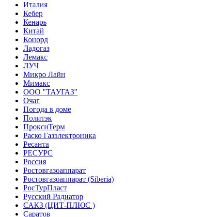
Италия
Кебер
Кенарь
Китай
Конорд
Ладогаз
Лемакс
ЛУЧ
Микро Лайн
Мимакс
ООО "ТАУГАЗ"
Очаг
Погода в доме
Политэк
ПроксиТерм
Раско Газэлектроника
Ресанта
РЕСУРС
Россия
Ростовгазоаппарат
Ростовгазоаппарат (Siberia)
РосТурПласт
Русский Радиатор
САКЗ (ЦИТ-ПЛЮС )
Саратов