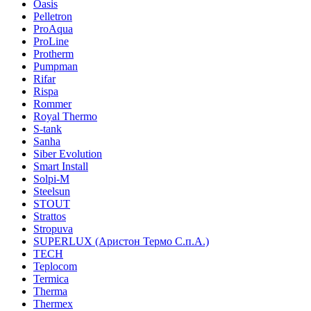
Oasis
Pelletron
ProAqua
ProLine
Protherm
Pumpman
Rifar
Rispa
Rommer
Royal Thermo
S-tank
Sanha
Siber Evolution
Smart Install
Solpi-M
Steelsun
STOUT
Strattos
Stropuva
SUPERLUX (Аристон Термо С.п.А.)
TECH
Teplocom
Termica
Therma
Thermex