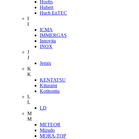
Hoobs
Hubert
Huch EnTEC
I
I
ICMA
IMMERGAS
Innovita
INOX
J
J
Jemix
K
K
KENTATSU
Kiturami
Kotitonttu
L
L
LD
M
M
METEOR
Mizudo
MORA-TOP