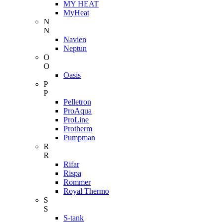
MY HEAT
MyHeat
N
N
Navien
Neptun
O
O
Oasis
P
P
Pelletron
ProAqua
ProLine
Protherm
Pumpman
R
R
Rifar
Rispa
Rommer
Royal Thermo
S
S
S-tank