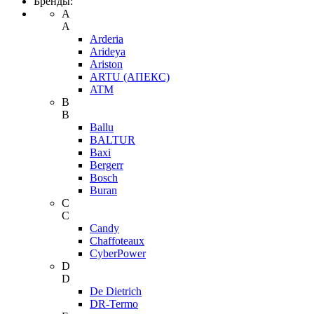
Бренды:
A
A
Arderia
Arideya
Ariston
ARTU (АПЕКС)
ATM
B
B
Ballu
BALTUR
Baxi
Bergerr
Bosch
Buran
C
C
Candy
Chaffoteaux
CyberPower
D
D
De Dietrich
DR-Termo