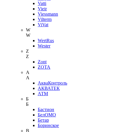
Vatti
Vieir
Viessmann
Vilterm
ViVat
W
W
WertRus
Wester
Z
Z
Zont
ZOTA
А
А
АкваКонтроль
АКВАТЕК
АТМ
Б
Б
Бастион
БелОМО
Бетар
Боринское
В