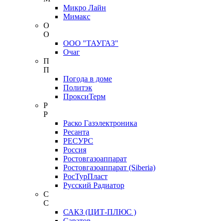
Микро Лайн
Мимакс
О
О
ООО "ТАУГАЗ"
Очаг
П
П
Погода в доме
Политэк
ПроксиТерм
Р
Р
Раско Газэлектроника
Ресанта
РЕСУРС
Россия
Ростовгазоаппарат
Ростовгазоаппарат (Siberia)
РосТурПласт
Русский Радиатор
С
С
САКЗ (ЦИТ-ПЛЮС )
Саратов