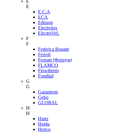
E
E
E.C.A
ECA
Edisson
Electrolux
ElectroVeL
F
F
Federica Bugatti
Ferroli
Ferrum (Феррум)
FLAMCO
Flowtherm
Fondital
G
G
Garanterm
Gebo
GLOBAL
H
H
Haier
Hajdu
Henco