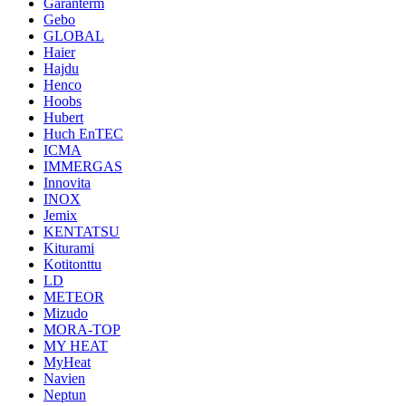
Garanterm
Gebo
GLOBAL
Haier
Hajdu
Henco
Hoobs
Hubert
Huch EnTEC
ICMA
IMMERGAS
Innovita
INOX
Jemix
KENTATSU
Kiturami
Kotitonttu
LD
METEOR
Mizudo
MORA-TOP
MY HEAT
MyHeat
Navien
Neptun