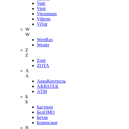
Vatti
Vieir
Viessmann
Vilterm
ViVat
W
W
WertRus
Wester
Z
Z
Zont
ZOTA
А
А
АкваКонтроль
АКВАТЕК
АТМ
Б
Б
Бастион
БелОМО
Бетар
Боринское
В