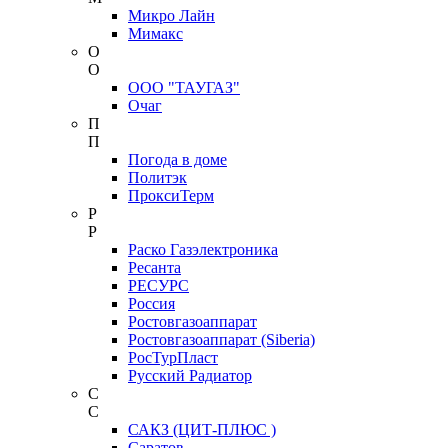
Микро Лайн
Мимакс
О
О
ООО "ТАУГАЗ"
Очаг
П
П
Погода в доме
Политэк
ПроксиТерм
Р
Р
Раско Газэлектроника
Ресанта
РЕСУРС
Россия
Ростовгазоаппарат
Ростовгазоаппарат (Siberia)
РосТурПласт
Русский Радиатор
С
С
САКЗ (ЦИТ-ПЛЮС )
Саратов