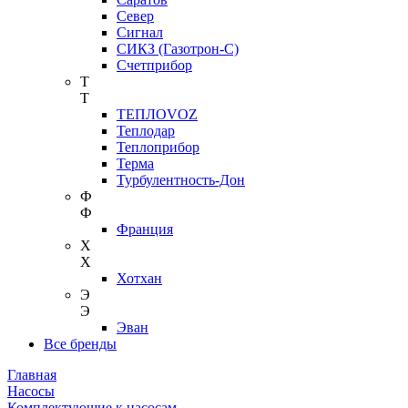
Север
Сигнал
СИКЗ (Газотрон-С)
Счетприбор
Т
Т
ТЕПЛОVOZ
Теплодар
Теплоприбор
Терма
Турбулентность-Дон
Ф
Ф
Франция
Х
Х
Хотхан
Э
Э
Эван
Все бренды
Главная
Насосы
Комплектующие к насосам