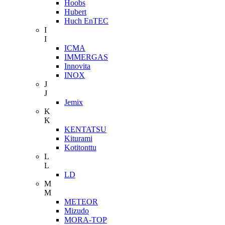
Hoobs
Hubert
Huch EnTEC
I
I
ICMA
IMMERGAS
Innovita
INOX
J
J
Jemix
K
K
KENTATSU
Kiturami
Kotitonttu
L
L
LD
M
M
METEOR
Mizudo
MORA-TOP