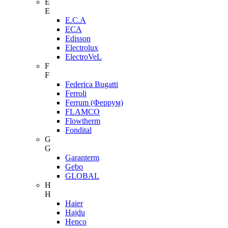
E
E
E.C.A
ECA
Edisson
Electrolux
ElectroVeL
F
F
Federica Bugatti
Ferroli
Ferrum (Феррум)
FLAMCO
Flowtherm
Fondital
G
G
Garanterm
Gebo
GLOBAL
H
H
Haier
Hajdu
Henco