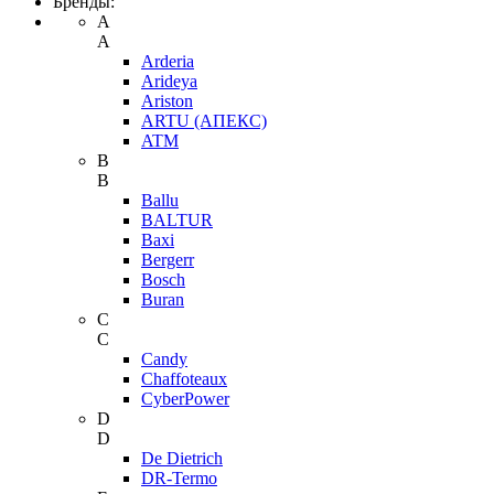
Бренды:
A
A
Arderia
Arideya
Ariston
ARTU (АПЕКС)
ATM
B
B
Ballu
BALTUR
Baxi
Bergerr
Bosch
Buran
C
C
Candy
Chaffoteaux
CyberPower
D
D
De Dietrich
DR-Termo