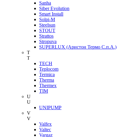
Sanha
Siber Evolution
Smart Install
Solpi-M
Steelsun
STOUT
Strattos
Stropuva
SUPERLUX (Аристон Термо С.п.А.)
T
T
TECH
Teplocom
Termica
Therma
Thermex
TIM
U
U
UNIPUMP
V
V
Valfex
Valtec
Vargaz