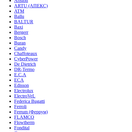
Ariston
ARTU (АПЕКС)
ATM
Ballu
BALTUR
Baxi
Bergerr
Bosch
Buran
Candy
Chaffoteaux
CyberPower
De Dietrich
DR-Termo
E.C.A
ECA
Edisson
Electrolux
ElectroVeL
Federica Bugatti
Ferroli
Ferrum (Феррум)
FLAMCO
Flowtherm
Fondital