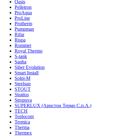
Oasis
Pelletron
ProAqua
ProLine
Protherm
Pumpman
Rifar
Rispa
Rommer
Royal Thermo
S-tank
Sanha
Siber Evolution
Smart Install
Solpi-M
Steelsun
STOUT
Strattos
Stropuva
SUPERLUX (Аристон Термо С.п.А.)
TECH
Teplocom
Termica
Therma
Thermex