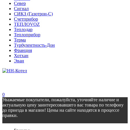
Север
Сигнал
СИКЗ (Газотрон-С)
Счетприбор
ТЕПЛОVOZ
Теплодар
Теплоприбор
Терма
Турбулентность-Дон
Франция
Хотхан
Эван
0
Уважаемые покупатели, пожалуйста, уточняйте наличие и
актуальную цену заинтересовавшего вас товара по телефону
до приезда в магазин! Цены на сайте находятся в процессе
правки.