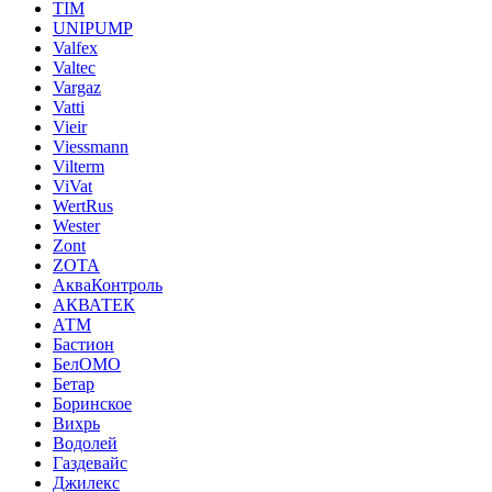
TIM
UNIPUMP
Valfex
Valtec
Vargaz
Vatti
Vieir
Viessmann
Vilterm
ViVat
WertRus
Wester
Zont
ZOTA
АкваКонтроль
АКВАТЕК
АТМ
Бастион
БелОМО
Бетар
Боринское
Вихрь
Водолей
Газдевайс
Джилекс