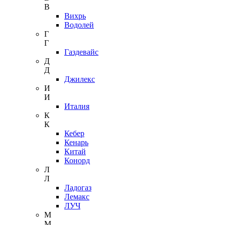
В
Вихрь
Водолей
Г
Г
Газдевайс
Д
Д
Джилекс
И
И
Италия
К
К
Кебер
Кенарь
Китай
Конорд
Л
Л
Ладогаз
Лемакс
ЛУЧ
М
М