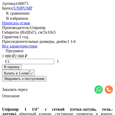
Артикул:
60071
Бренд:
UNIPUMP
К сравнению
В избранное
Написать отзыв
Производитель:
Unipump
Габариты (ВхШхГ), см:
5х10х5
Гарантия:
1 год
Присоединительные размеры, дюйм:
1 1/4
Все характеристики
Предзаказ
1 880
2 068
₽
₽
1
1
В корзину
Купить в 1 клик
Уведомить о поступлении
Заказать через:
Описание
Unipump 1 1/4" с сеткой (сетка-латунь, толк.-
латунь)
обратный клапан, составные элементы и корпус