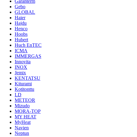
Garanterm
Gebo
GLOBAL
Haier
Hajdu
Henco
Hoobs
Hubert
Huch EnTEC
ICMA
IMMERGAS
Innovita
INOX
Jemix
KENTATSU
Kiturami
Kotitonttu
LD
METEOR
Mizudo
MORA-TOP
MY HEAT
MyHeat
Navien
Neptun