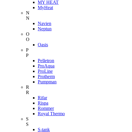
MY HEAT
MyHeat
N
N
Navien
Neptun
O
O
Oasis
P
P
Pelletron
ProAqua
ProLine
Protherm
Pumpman
R
R
Rifar
Rispa
Rommer
Royal Thermo
S
S
S-tank