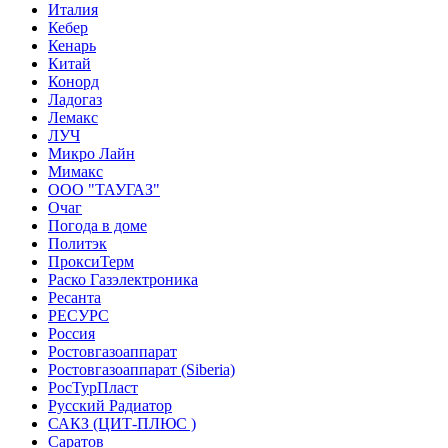
Италия
Кебер
Кенарь
Китай
Конорд
Ладогаз
Лемакс
ЛУЧ
Микро Лайн
Мимакс
ООО "ТАУГАЗ"
Очаг
Погода в доме
Политэк
ПроксиТерм
Раско Газэлектроника
Ресанта
РЕСУРС
Россия
Ростовгазоаппарат
Ростовгазоаппарат (Siberia)
РосТурПласт
Русский Радиатор
САКЗ (ЦИТ-ПЛЮС )
Саратов