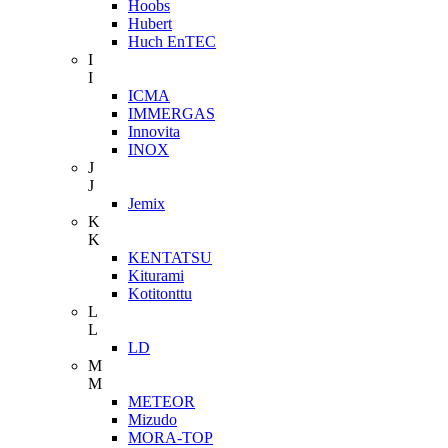
Hoobs
Hubert
Huch EnTEC
I
I
ICMA
IMMERGAS
Innovita
INOX
J
J
Jemix
K
K
KENTATSU
Kiturami
Kotitonttu
L
L
LD
M
M
METEOR
Mizudo
MORA-TOP