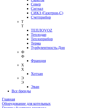
Север
Сигнал
СИКЗ (Газотрон-С)
Счетприбор
Т
Т
ТЕПЛОVOZ
Теплодар
Теплоприбор
Терма
Турбулентность-Дон
Ф
Ф
Франция
Х
Х
Хотхан
Э
Э
Эван
Все бренды
Главная
Оборудование для котельных
Группы быстрого монтажа