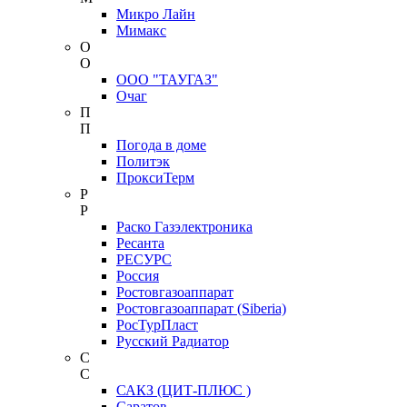
Микро Лайн
Мимакс
О
О
ООО "ТАУГАЗ"
Очаг
П
П
Погода в доме
Политэк
ПроксиТерм
Р
Р
Раско Газэлектроника
Ресанта
РЕСУРС
Россия
Ростовгазоаппарат
Ростовгазоаппарат (Siberia)
РосТурПласт
Русский Радиатор
С
С
САКЗ (ЦИТ-ПЛЮС )
Саратов