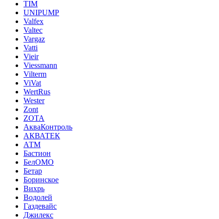
TIM
UNIPUMP
Valfex
Valtec
Vargaz
Vatti
Vieir
Viessmann
Vilterm
ViVat
WertRus
Wester
Zont
ZOTA
АкваКонтроль
АКВАТЕК
АТМ
Бастион
БелОМО
Бетар
Боринское
Вихрь
Водолей
Газдевайс
Джилекс