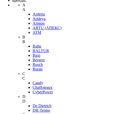
Бренды:
A
A
Arderia
Arideya
Ariston
ARTU (АПЕКС)
ATM
B
B
Ballu
BALTUR
Baxi
Bergerr
Bosch
Buran
C
C
Candy
Chaffoteaux
CyberPower
D
D
De Dietrich
DR-Termo