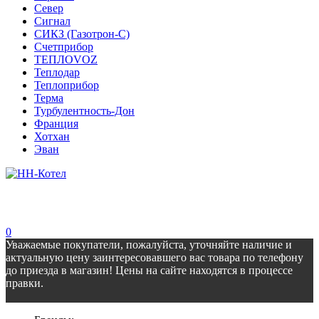
Север
Сигнал
СИКЗ (Газотрон-С)
Счетприбор
ТЕПЛОVOZ
Теплодар
Теплоприбор
Терма
Турбулентность-Дон
Франция
Хотхан
Эван
0
Уважаемые покупатели, пожалуйста, уточняйте наличие и
актуальную цену заинтересовавшего вас товара по телефону
до приезда в магазин! Цены на сайте находятся в процессе
правки.