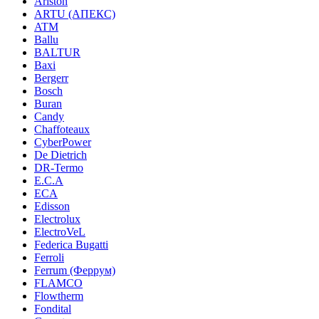
Ariston
ARTU (АПЕКС)
ATM
Ballu
BALTUR
Baxi
Bergerr
Bosch
Buran
Candy
Chaffoteaux
CyberPower
De Dietrich
DR-Termo
E.C.A
ECA
Edisson
Electrolux
ElectroVeL
Federica Bugatti
Ferroli
Ferrum (Феррум)
FLAMCO
Flowtherm
Fondital