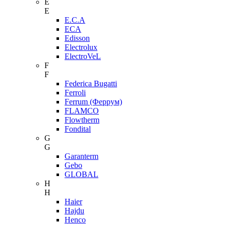
E
E
E.C.A
ECA
Edisson
Electrolux
ElectroVeL
F
F
Federica Bugatti
Ferroli
Ferrum (Феррум)
FLAMCO
Flowtherm
Fondital
G
G
Garanterm
Gebo
GLOBAL
H
H
Haier
Hajdu
Henco