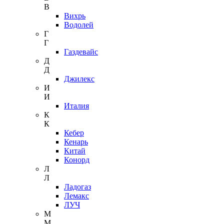
В
Вихрь
Водолей
Г
Г
Газдевайс
Д
Д
Джилекс
И
И
Италия
К
К
Кебер
Кенарь
Китай
Конорд
Л
Л
Ладогаз
Лемакс
ЛУЧ
М
М