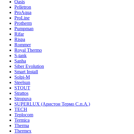
Oasis
Pelletron
ProAqua
ProLine
Protherm
Pumpman
Rifar
Rispa
Rommer
Royal Thermo
S-tank
Sanha
Siber Evolution
Smart Install
Solpi-M
Steelsun
STOUT
Strattos
Stropuva
SUPERLUX (Аристон Термо С.п.А.)
TECH
Teplocom
Termica
Therma
Thermex