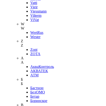
Vatti
Vieir
Viessmann
Vilterm
ViVat
W
W
WertRus
Wester
Z
Z
Zont
ZOTA
А
А
АкваКонтроль
АКВАТЕК
АТМ
Б
Б
Бастион
БелОМО
Бетар
Боринское
В