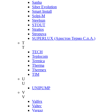
Sanha
Siber Evolution
Smart Install
Solpi-M
Steelsun
STOUT
Strattos
Stropuva
SUPERLUX (Аристон Термо С.п.А.)
T
T
TECH
Teplocom
Termica
Therma
Thermex
TIM
U
U
UNIPUMP
V
V
Valfex
Valtec
Vargaz