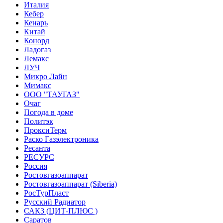
Италия
Кебер
Кенарь
Китай
Конорд
Ладогаз
Лемакс
ЛУЧ
Микро Лайн
Мимакс
ООО "ТАУГАЗ"
Очаг
Погода в доме
Политэк
ПроксиТерм
Раско Газэлектроника
Ресанта
РЕСУРС
Россия
Ростовгазоаппарат
Ростовгазоаппарат (Siberia)
РосТурПласт
Русский Радиатор
САКЗ (ЦИТ-ПЛЮС )
Саратов