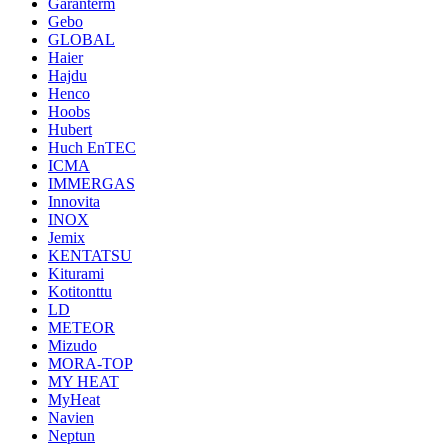
Garanterm
Gebo
GLOBAL
Haier
Hajdu
Henco
Hoobs
Hubert
Huch EnTEC
ICMA
IMMERGAS
Innovita
INOX
Jemix
KENTATSU
Kiturami
Kotitonttu
LD
METEOR
Mizudo
MORA-TOP
MY HEAT
MyHeat
Navien
Neptun