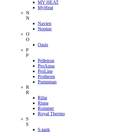
MY HEAT
MyHeat
N
N
Navien
Neptun
O
O
Oasis
P
P
Pelletron
ProAqua
ProLine
Protherm
Pumpman
R
R
Rifar
Rispa
Rommer
Royal Thermo
S
S
S-tank