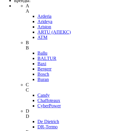
Бренды:
A
A
Arderia
Arideya
Ariston
ARTU (АПЕКС)
ATM
B
B
Ballu
BALTUR
Baxi
Bergerr
Bosch
Buran
C
C
Candy
Chaffoteaux
CyberPower
D
D
De Dietrich
DR-Termo