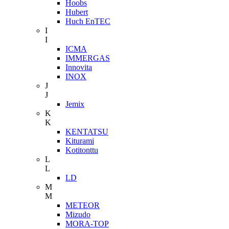
Hoobs
Hubert
Huch EnTEC
I
I
ICMA
IMMERGAS
Innovita
INOX
J
J
Jemix
K
K
KENTATSU
Kiturami
Kotitonttu
L
L
LD
M
M
METEOR
Mizudo
MORA-TOP