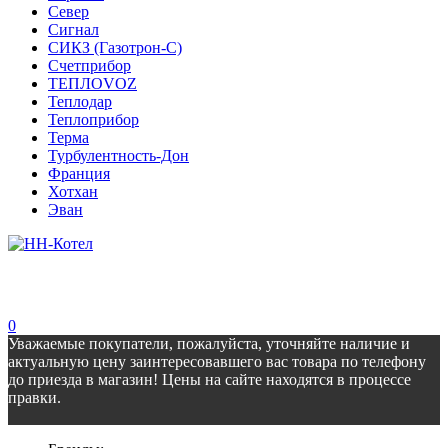
Север
Сигнал
СИКЗ (Газотрон-С)
Счетприбор
ТЕПЛОVOZ
Теплодар
Теплоприбор
Терма
Турбулентность-Дон
Франция
Хотхан
Эван
0
Уважаемые покупатели, пожалуйста, уточняйте наличие и
актуальную цену заинтересовавшего вас товара по телефону
до приезда в магазин! Цены на сайте находятся в процессе
правки.