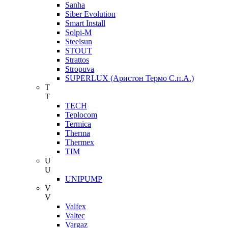
Sanha
Siber Evolution
Smart Install
Solpi-M
Steelsun
STOUT
Strattos
Stropuva
SUPERLUX (Аристон Термо С.п.А.)
T
T
TECH
Teplocom
Termica
Therma
Thermex
TIM
U
U
UNIPUMP
V
V
Valfex
Valtec
Vargaz