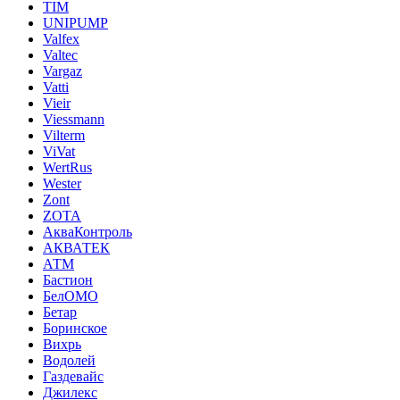
TIM
UNIPUMP
Valfex
Valtec
Vargaz
Vatti
Vieir
Viessmann
Vilterm
ViVat
WertRus
Wester
Zont
ZOTA
АкваКонтроль
АКВАТЕК
АТМ
Бастион
БелОМО
Бетар
Боринское
Вихрь
Водолей
Газдевайс
Джилекс