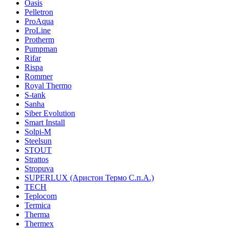
Oasis
Pelletron
ProAqua
ProLine
Protherm
Pumpman
Rifar
Rispa
Rommer
Royal Thermo
S-tank
Sanha
Siber Evolution
Smart Install
Solpi-M
Steelsun
STOUT
Strattos
Stropuva
SUPERLUX (Аристон Термо С.п.А.)
TECH
Teplocom
Termica
Therma
Thermex