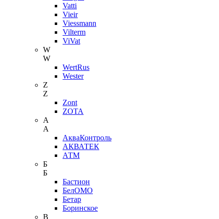
Vatti
Vieir
Viessmann
Vilterm
ViVat
W
W
WertRus
Wester
Z
Z
Zont
ZOTA
А
А
АкваКонтроль
АКВАТЕК
АТМ
Б
Б
Бастион
БелОМО
Бетар
Боринское
В