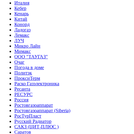
Италия
Кебер
Кенарь
Китай
Конорд
Ладогаз
Лемакс
ЛУЧ
Микро Лайн
Мимакс
ООО "ТАУГАЗ"
Очаг
Погода в доме
Политэк
ПроксиТерм
Раско Газэлектроника
Ресанта
РЕСУРС
Россия
Ростовгазоаппарат
Ростовгазоаппарат (Siberia)
РосТурПласт
Русский Радиатор
САКЗ (ЦИТ-ПЛЮС )
Саратов