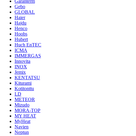
Garanterm
Gebo
GLOBAL
Haier
Hajdu
Henco
Hoobs
Hubert
Huch EnTEC
ICMA
IMMERGAS
Innovita
INOX
Jemix
KENTATSU
Kiturami
Kotitonttu
LD
METEOR
Mizudo
MORA-TOP
MY HEAT
MyHeat
Navien
Neptun