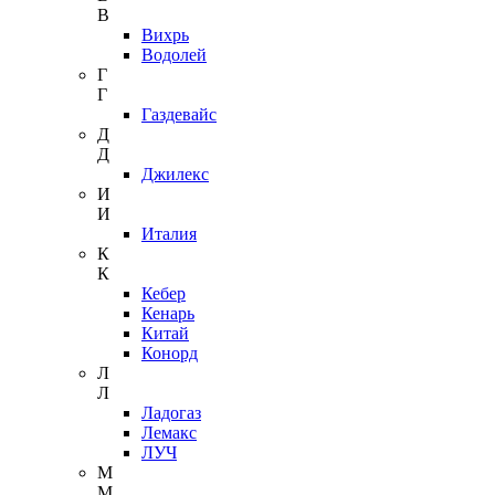
В
Вихрь
Водолей
Г
Г
Газдевайс
Д
Д
Джилекс
И
И
Италия
К
К
Кебер
Кенарь
Китай
Конорд
Л
Л
Ладогаз
Лемакс
ЛУЧ
М
М