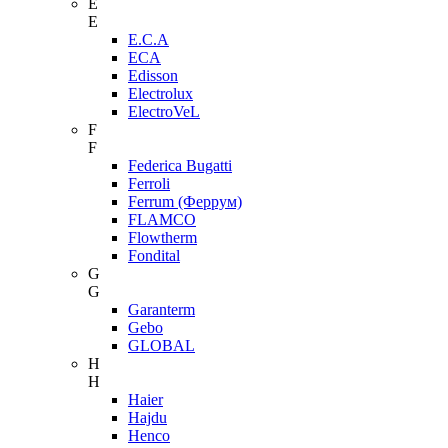
E
E
E.C.A
ECA
Edisson
Electrolux
ElectroVeL
F
F
Federica Bugatti
Ferroli
Ferrum (Феррум)
FLAMCO
Flowtherm
Fondital
G
G
Garanterm
Gebo
GLOBAL
H
H
Haier
Hajdu
Henco