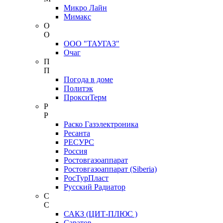
Микро Лайн
Мимакс
О
О
ООО "ТАУГАЗ"
Очаг
П
П
Погода в доме
Политэк
ПроксиТерм
Р
Р
Раско Газэлектроника
Ресанта
РЕСУРС
Россия
Ростовгазоаппарат
Ростовгазоаппарат (Siberia)
РосТурПласт
Русский Радиатор
С
С
САКЗ (ЦИТ-ПЛЮС )
Саратов