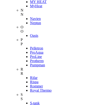
MY HEAT
MyHeat
N
N
Navien
Neptun
O
O
Oasis
P
P
Pelletron
ProAqua
ProLine
Protherm
Pumpman
R
R
Rifar
Rispa
Rommer
Royal Thermo
S
S
S-tank