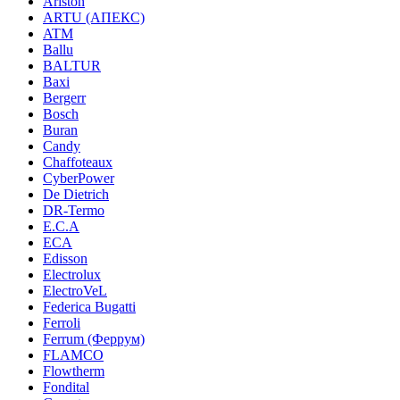
Ariston
ARTU (АПЕКС)
ATM
Ballu
BALTUR
Baxi
Bergerr
Bosch
Buran
Candy
Chaffoteaux
CyberPower
De Dietrich
DR-Termo
E.C.A
ECA
Edisson
Electrolux
ElectroVeL
Federica Bugatti
Ferroli
Ferrum (Феррум)
FLAMCO
Flowtherm
Fondital