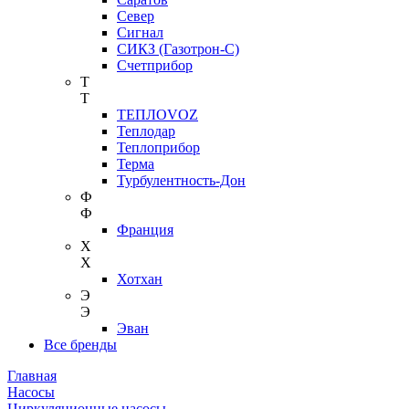
Север
Сигнал
СИКЗ (Газотрон-С)
Счетприбор
Т
Т
ТЕПЛОVOZ
Теплодар
Теплоприбор
Терма
Турбулентность-Дон
Ф
Ф
Франция
Х
Х
Хотхан
Э
Э
Эван
Все бренды
Главная
Насосы
Циркуляционные насосы