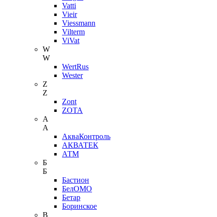
Vatti
Vieir
Viessmann
Vilterm
ViVat
W
W
WertRus
Wester
Z
Z
Zont
ZOTA
А
А
АкваКонтроль
АКВАТЕК
АТМ
Б
Б
Бастион
БелОМО
Бетар
Боринское
В