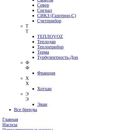
Север
Сигнал
СИКЗ (Газотрон-С)
Счетприбор
Т
Т
ТЕПЛОVOZ
Теплодар
Теплоприбор
Терма
Турбулентность-Дон
Ф
Ф
Франция
Х
Х
Хотхан
Э
Э
Эван
Все бренды
Главная
Насосы
Циркуляционные насосы