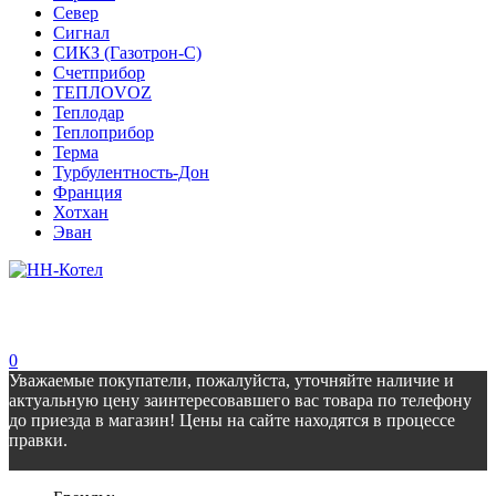
Север
Сигнал
СИКЗ (Газотрон-С)
Счетприбор
ТЕПЛОVOZ
Теплодар
Теплоприбор
Терма
Турбулентность-Дон
Франция
Хотхан
Эван
0
Уважаемые покупатели, пожалуйста, уточняйте наличие и
актуальную цену заинтересовавшего вас товара по телефону
до приезда в магазин! Цены на сайте находятся в процессе
правки.