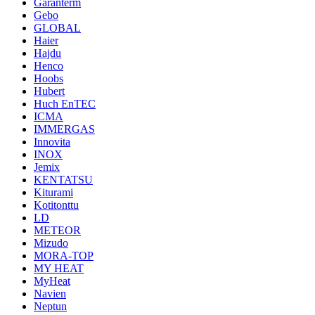
Garanterm
Gebo
GLOBAL
Haier
Hajdu
Henco
Hoobs
Hubert
Huch EnTEC
ICMA
IMMERGAS
Innovita
INOX
Jemix
KENTATSU
Kiturami
Kotitonttu
LD
METEOR
Mizudo
MORA-TOP
MY HEAT
MyHeat
Navien
Neptun