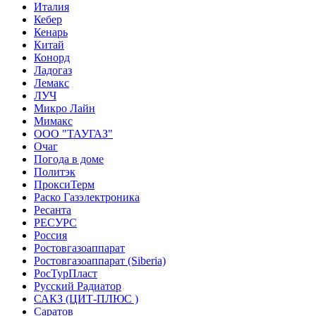
Италия
Кебер
Кенарь
Китай
Конорд
Ладогаз
Лемакс
ЛУЧ
Микро Лайн
Мимакс
ООО "ТАУГАЗ"
Очаг
Погода в доме
Политэк
ПроксиТерм
Раско Газэлектроника
Ресанта
РЕСУРС
Россия
Ростовгазоаппарат
Ростовгазоаппарат (Siberia)
РосТурПласт
Русский Радиатор
САКЗ (ЦИТ-ПЛЮС )
Саратов