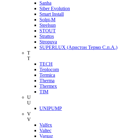
Sanha
Siber Evolution
Smart Install
Solpi-M
Steelsun
STOUT
Strattos
Stropuva
SUPERLUX (Аристон Термо С.п.А.)
T
T
TECH
Teplocom
Termica
Therma
Thermex
TIM
U
U
UNIPUMP
V
V
Valfex
Valtec
Vargaz