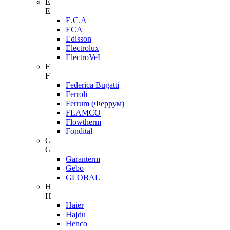
E
E
E.C.A
ECA
Edisson
Electrolux
ElectroVeL
F
F
Federica Bugatti
Ferroli
Ferrum (Феррум)
FLAMCO
Flowtherm
Fondital
G
G
Garanterm
Gebo
GLOBAL
H
H
Haier
Hajdu
Henco