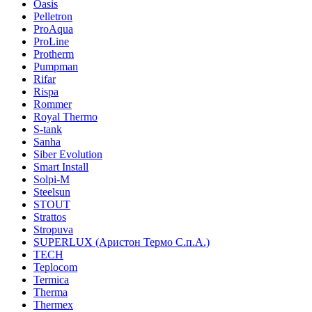
Oasis
Pelletron
ProAqua
ProLine
Protherm
Pumpman
Rifar
Rispa
Rommer
Royal Thermo
S-tank
Sanha
Siber Evolution
Smart Install
Solpi-M
Steelsun
STOUT
Strattos
Stropuva
SUPERLUX (Аристон Термо С.п.А.)
TECH
Teplocom
Termica
Therma
Thermex