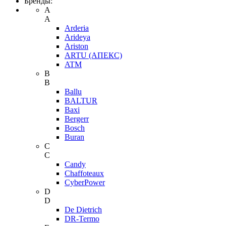
Бренды:
A
A
Arderia
Arideya
Ariston
ARTU (АПЕКС)
ATM
B
B
Ballu
BALTUR
Baxi
Bergerr
Bosch
Buran
C
C
Candy
Chaffoteaux
CyberPower
D
D
De Dietrich
DR-Termo