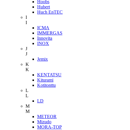
Hoobs
Hubert
Huch EnTEC
I
I
ICMA
IMMERGAS
Innovita
INOX
J
J
Jemix
K
K
KENTATSU
Kiturami
Kotitonttu
L
L
LD
M
M
METEOR
Mizudo
MORA-TOP