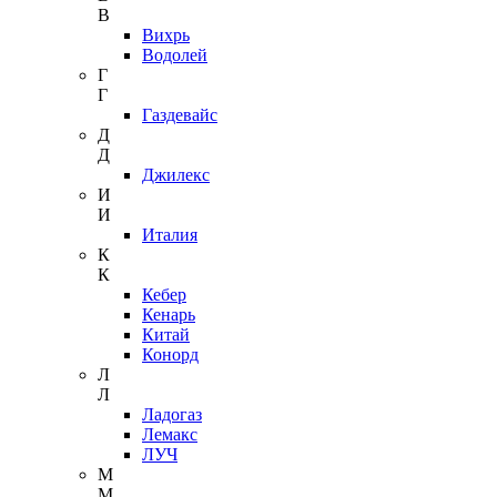
В
Вихрь
Водолей
Г
Г
Газдевайс
Д
Д
Джилекс
И
И
Италия
К
К
Кебер
Кенарь
Китай
Конорд
Л
Л
Ладогаз
Лемакс
ЛУЧ
М
М