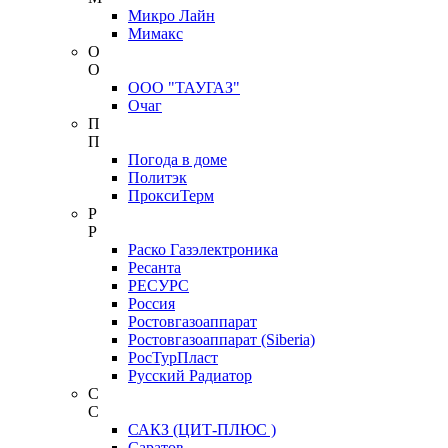
Микро Лайн
Мимакс
О
О
ООО "ТАУГАЗ"
Очаг
П
П
Погода в доме
Политэк
ПроксиТерм
Р
Р
Раско Газэлектроника
Ресанта
РЕСУРС
Россия
Ростовгазоаппарат
Ростовгазоаппарат (Siberia)
РосТурПласт
Русский Радиатор
С
С
САКЗ (ЦИТ-ПЛЮС )
Саратов