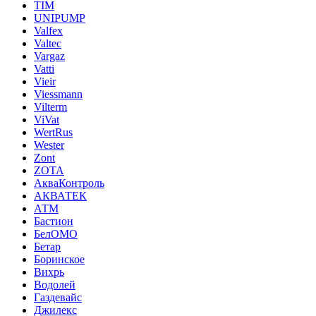
TIM
UNIPUMP
Valfex
Valtec
Vargaz
Vatti
Vieir
Viessmann
Vilterm
ViVat
WertRus
Wester
Zont
ZOTA
АкваКонтроль
АКВАТЕК
АТМ
Бастион
БелОМО
Бетар
Боринское
Вихрь
Водолей
Газдевайс
Джилекс