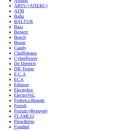
Ariston
ARTU (АПЕКС)
ATM
Ballu
BALTUR
Baxi
Bergerr
Bosch
Buran
Candy
Chaffoteaux
CyberPower
De Dietrich
DR-Termo
E.C.A
ECA
Edisson
Electrolux
ElectroVeL
Federica Bugatti
Ferroli
Ferrum (Феррум)
FLAMCO
Flowtherm
Fondital