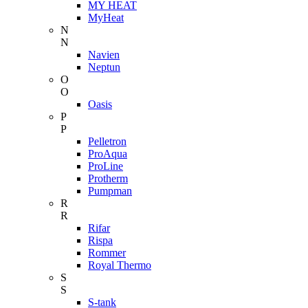
MY HEAT
MyHeat
N
N
Navien
Neptun
O
O
Oasis
P
P
Pelletron
ProAqua
ProLine
Protherm
Pumpman
R
R
Rifar
Rispa
Rommer
Royal Thermo
S
S
S-tank