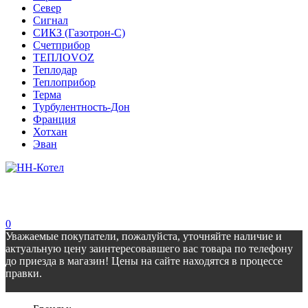
Север
Сигнал
СИКЗ (Газотрон-С)
Счетприбор
ТЕПЛОVOZ
Теплодар
Теплоприбор
Терма
Турбулентность-Дон
Франция
Хотхан
Эван
0
Уважаемые покупатели, пожалуйста, уточняйте наличие и
актуальную цену заинтересовавшего вас товара по телефону
до приезда в магазин! Цены на сайте находятся в процессе
правки.