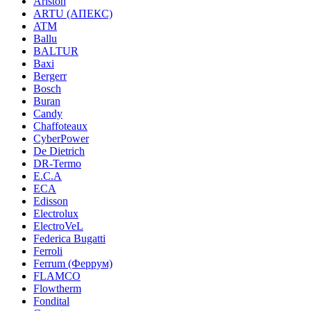
Ariston
ARTU (АПЕКС)
ATM
Ballu
BALTUR
Baxi
Bergerr
Bosch
Buran
Candy
Chaffoteaux
CyberPower
De Dietrich
DR-Termo
E.C.A
ECA
Edisson
Electrolux
ElectroVeL
Federica Bugatti
Ferroli
Ferrum (Феррум)
FLAMCO
Flowtherm
Fondital