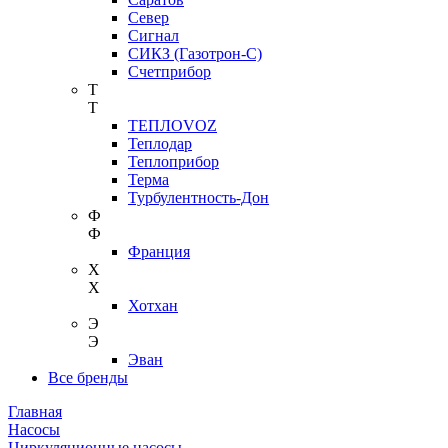
Север
Сигнал
СИКЗ (Газотрон-С)
Счетприбор
Т
Т
ТЕПЛОVOZ
Теплодар
Теплоприбор
Терма
Турбулентность-Дон
Ф
Ф
Франция
Х
Х
Хотхан
Э
Э
Эван
Все бренды
Главная
Насосы
Циркуляционные насосы