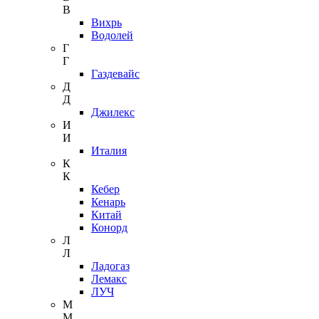
В
Вихрь
Водолей
Г
Г
Газдевайс
Д
Д
Джилекс
И
И
Италия
К
К
Кебер
Кенарь
Китай
Конорд
Л
Л
Ладогаз
Лемакс
ЛУЧ
М
М