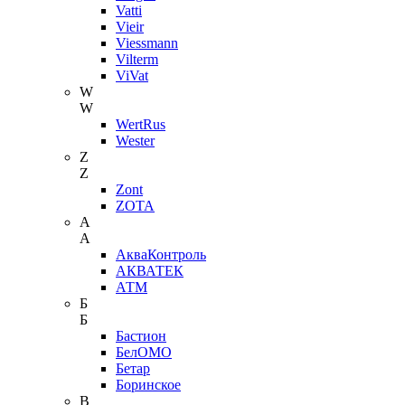
Vatti
Vieir
Viessmann
Vilterm
ViVat
W
W
WertRus
Wester
Z
Z
Zont
ZOTA
А
А
АкваКонтроль
АКВАТЕК
АТМ
Б
Б
Бастион
БелОМО
Бетар
Боринское
В