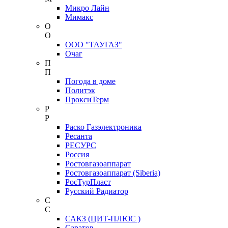
Микро Лайн
Мимакс
О
О
ООО "ТАУГАЗ"
Очаг
П
П
Погода в доме
Политэк
ПроксиТерм
Р
Р
Раско Газэлектроника
Ресанта
РЕСУРС
Россия
Ростовгазоаппарат
Ростовгазоаппарат (Siberia)
РосТурПласт
Русский Радиатор
С
С
САКЗ (ЦИТ-ПЛЮС )
Саратов