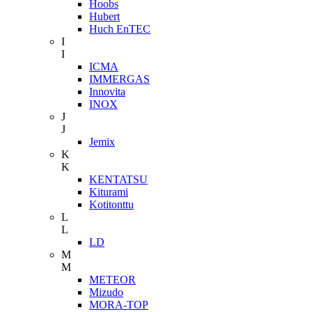
Hoobs
Hubert
Huch EnTEC
I
I
ICMA
IMMERGAS
Innovita
INOX
J
J
Jemix
K
K
KENTATSU
Kiturami
Kotitonttu
L
L
LD
M
M
METEOR
Mizudo
MORA-TOP