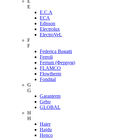
E
E
E.C.A
ECA
Edisson
Electrolux
ElectroVeL
F
F
Federica Bugatti
Ferroli
Ferrum (Феррум)
FLAMCO
Flowtherm
Fondital
G
G
Garanterm
Gebo
GLOBAL
H
H
Haier
Hajdu
Henco