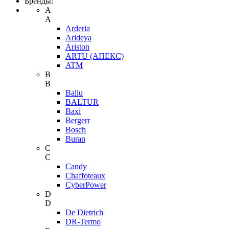
Бренды:
A
A
Arderia
Arideya
Ariston
ARTU (АПЕКС)
ATM
B
B
Ballu
BALTUR
Baxi
Bergerr
Bosch
Buran
C
C
Candy
Chaffoteaux
CyberPower
D
D
De Dietrich
DR-Termo