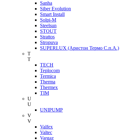
Sanha
Siber Evolution
Smart Install
Solpi-M
Steelsun
STOUT
Strattos
Stropuva
SUPERLUX (Аристон Термо С.п.А.)
T
T
TECH
Teplocom
Termica
Therma
Thermex
TIM
U
U
UNIPUMP
V
V
Valfex
Valtec
Vargaz