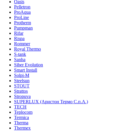
Oasis
Pelletron
ProAqua
ProLine
Protherm
Pumpman
Rifar
Rispa
Rommer
Royal Thermo
S-tank
Sanha
Siber Evolution
Smart Install
Solpi-M
Steelsun
STOUT
Strattos
Stropuva
SUPERLUX (Аристон Термо С.п.А.)
TECH
Teplocom
Termica
Therma
Thermex