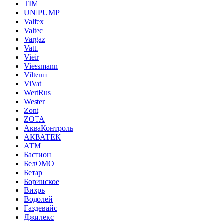
TIM
UNIPUMP
Valfex
Valtec
Vargaz
Vatti
Vieir
Viessmann
Vilterm
ViVat
WertRus
Wester
Zont
ZOTA
АкваКонтроль
АКВАТЕК
АТМ
Бастион
БелОМО
Бетар
Боринское
Вихрь
Водолей
Газдевайс
Джилекс