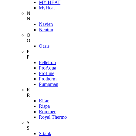
MY HEAT
MyHeat
N
N
Navien
Neptun
O
O
Oasis
P
P
Pelletron
ProAqua
ProLine
Protherm
Pumpman
R
R
Rifar
Rispa
Rommer
Royal Thermo
S
S
S-tank