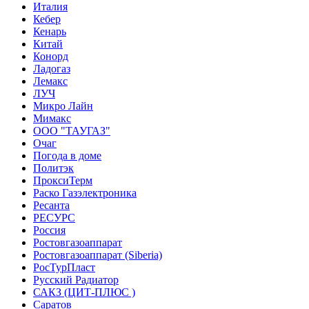
Италия
Кебер
Кенарь
Китай
Конорд
Ладогаз
Лемакс
ЛУЧ
Микро Лайн
Мимакс
ООО "ТАУГАЗ"
Очаг
Погода в доме
Политэк
ПроксиТерм
Раско Газэлектроника
Ресанта
РЕСУРС
Россия
Ростовгазоаппарат
Ростовгазоаппарат (Siberia)
РосТурПласт
Русский Радиатор
САКЗ (ЦИТ-ПЛЮС )
Саратов