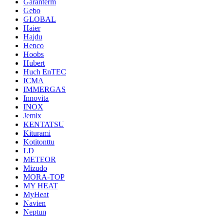
Garanterm
Gebo
GLOBAL
Haier
Hajdu
Henco
Hoobs
Hubert
Huch EnTEC
ICMA
IMMERGAS
Innovita
INOX
Jemix
KENTATSU
Kiturami
Kotitonttu
LD
METEOR
Mizudo
MORA-TOP
MY HEAT
MyHeat
Navien
Neptun