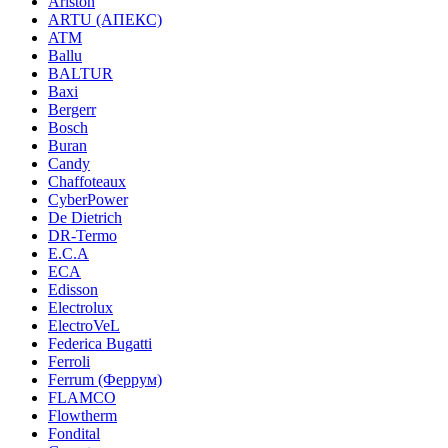
Ariston
ARTU (АПЕКС)
ATM
Ballu
BALTUR
Baxi
Bergerr
Bosch
Buran
Candy
Chaffoteaux
CyberPower
De Dietrich
DR-Termo
E.C.A
ECA
Edisson
Electrolux
ElectroVeL
Federica Bugatti
Ferroli
Ferrum (Феррум)
FLAMCO
Flowtherm
Fondital