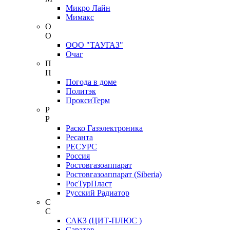
Микро Лайн
Мимакс
О
О
ООО "ТАУГАЗ"
Очаг
П
П
Погода в доме
Политэк
ПроксиТерм
Р
Р
Раско Газэлектроника
Ресанта
РЕСУРС
Россия
Ростовгазоаппарат
Ростовгазоаппарат (Siberia)
РосТурПласт
Русский Радиатор
С
С
САКЗ (ЦИТ-ПЛЮС )
Саратов