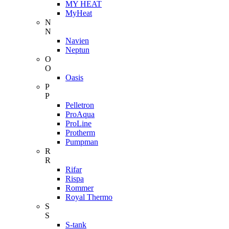
MY HEAT
MyHeat
N
N
Navien
Neptun
O
O
Oasis
P
P
Pelletron
ProAqua
ProLine
Protherm
Pumpman
R
R
Rifar
Rispa
Rommer
Royal Thermo
S
S
S-tank