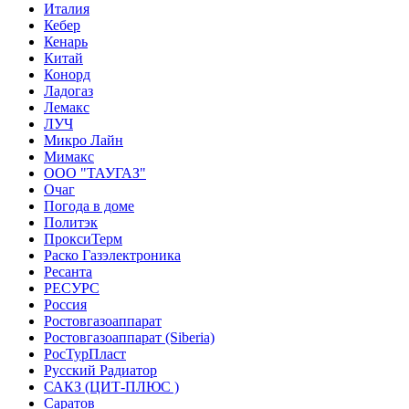
Италия
Кебер
Кенарь
Китай
Конорд
Ладогаз
Лемакс
ЛУЧ
Микро Лайн
Мимакс
ООО "ТАУГАЗ"
Очаг
Погода в доме
Политэк
ПроксиТерм
Раско Газэлектроника
Ресанта
РЕСУРС
Россия
Ростовгазоаппарат
Ростовгазоаппарат (Siberia)
РосТурПласт
Русский Радиатор
САКЗ (ЦИТ-ПЛЮС )
Саратов