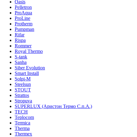
Oasis
Pelletron
ProAqua
ProLine
Protherm
Pumpman
Rifar
Rispa
Rommer
Royal Thermo
S-tank
Sanha
Siber Evolution
Smart Install
Solpi-M
Steelsun
STOUT
Strattos
Stropuva
SUPERLUX (Аристон Термо С.п.А.)
TECH
Teplocom
Termica
Therma
Thermex