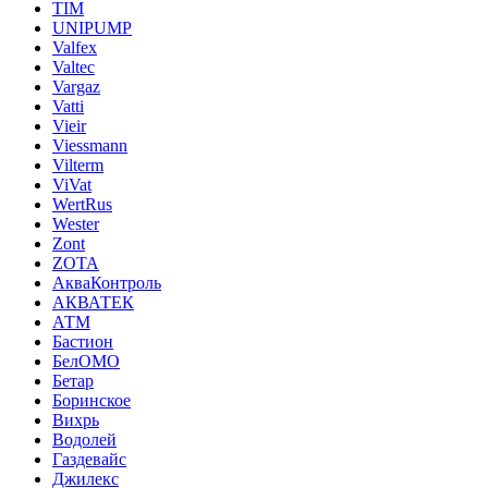
TIM
UNIPUMP
Valfex
Valtec
Vargaz
Vatti
Vieir
Viessmann
Vilterm
ViVat
WertRus
Wester
Zont
ZOTA
АкваКонтроль
АКВАТЕК
АТМ
Бастион
БелОМО
Бетар
Боринское
Вихрь
Водолей
Газдевайс
Джилекс