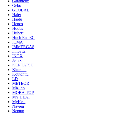
Garanterm
Gebo
GLOBAL
Haier
Hajdu
Henco
Hoobs
Hubert
Huch EnTEC
ICMA
IMMERGAS
Innovita
INOX
Jemix
KENTATSU
Kiturami
Kotitonttu
LD
METEOR
Mizudo
MORA-TOP
MY HEAT
MyHeat
Navien
Neptun