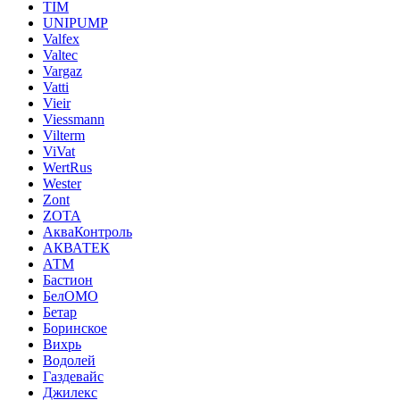
TIM
UNIPUMP
Valfex
Valtec
Vargaz
Vatti
Vieir
Viessmann
Vilterm
ViVat
WertRus
Wester
Zont
ZOTA
АкваКонтроль
АКВАТЕК
АТМ
Бастион
БелОМО
Бетар
Боринское
Вихрь
Водолей
Газдевайс
Джилекс