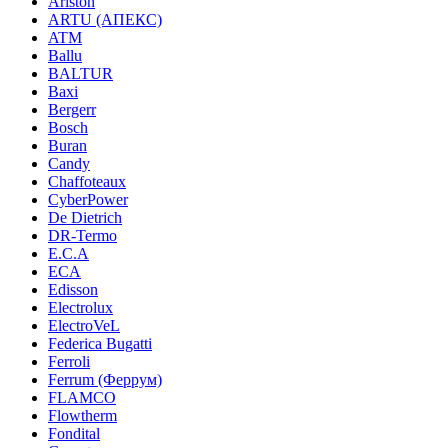
Ariston
ARTU (АПЕКС)
ATM
Ballu
BALTUR
Baxi
Bergerr
Bosch
Buran
Candy
Chaffoteaux
CyberPower
De Dietrich
DR-Termo
E.C.A
ECA
Edisson
Electrolux
ElectroVeL
Federica Bugatti
Ferroli
Ferrum (Феррум)
FLAMCO
Flowtherm
Fondital