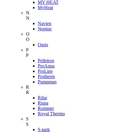
MY HEAT
MyHeat
N
N
Navien
Neptun
O
O
Oasis
P
P
Pelletron
ProAqua
ProLine
Protherm
Pumpman
R
R
Rifar
Rispa
Rommer
Royal Thermo
S
S
S-tank