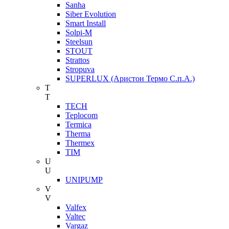
Sanha
Siber Evolution
Smart Install
Solpi-M
Steelsun
STOUT
Strattos
Stropuva
SUPERLUX (Аристон Термо С.п.А.)
T
T
TECH
Teplocom
Termica
Therma
Thermex
TIM
U
U
UNIPUMP
V
V
Valfex
Valtec
Vargaz