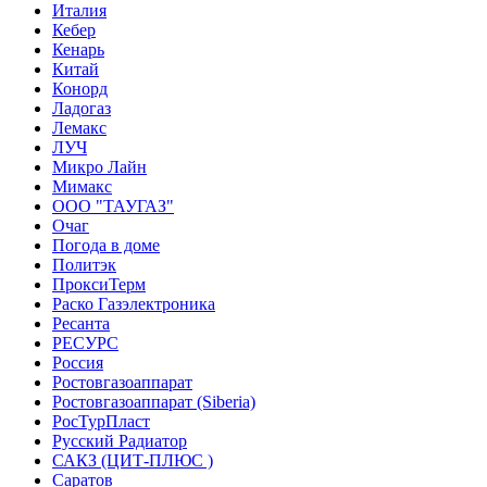
Италия
Кебер
Кенарь
Китай
Конорд
Ладогаз
Лемакс
ЛУЧ
Микро Лайн
Мимакс
ООО "ТАУГАЗ"
Очаг
Погода в доме
Политэк
ПроксиТерм
Раско Газэлектроника
Ресанта
РЕСУРС
Россия
Ростовгазоаппарат
Ростовгазоаппарат (Siberia)
РосТурПласт
Русский Радиатор
САКЗ (ЦИТ-ПЛЮС )
Саратов