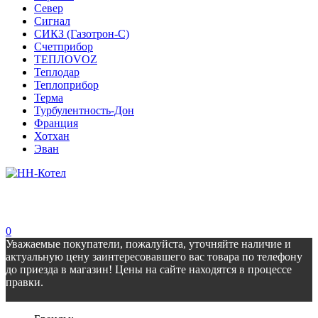
Север
Сигнал
СИКЗ (Газотрон-С)
Счетприбор
ТЕПЛОVOZ
Теплодар
Теплоприбор
Терма
Турбулентность-Дон
Франция
Хотхан
Эван
0
Уважаемые покупатели, пожалуйста, уточняйте наличие и
актуальную цену заинтересовавшего вас товара по телефону
до приезда в магазин! Цены на сайте находятся в процессе
правки.