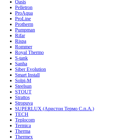
Oasis
Pelletron
ProAqua
ProLine
Protherm
Pumpman
Rifar
Rispa
Rommer
Royal Thermo
S-tank
Sanha
Siber Evolution
Smart Install
Solpi-M
Steelsun
STOUT
Strattos
Stropuva
SUPERLUX (Аристон Термо С.п.А.)
TECH
Teplocom
Termica
Therma
Thermex