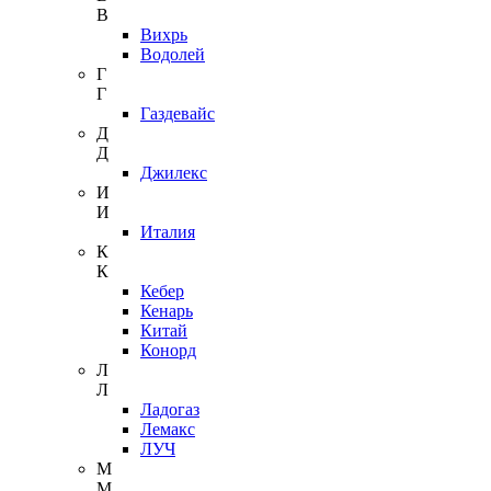
В
Вихрь
Водолей
Г
Г
Газдевайс
Д
Д
Джилекс
И
И
Италия
К
К
Кебер
Кенарь
Китай
Конорд
Л
Л
Ладогаз
Лемакс
ЛУЧ
М
М