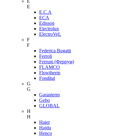
E
E
E.C.A
ECA
Edisson
Electrolux
ElectroVeL
F
F
Federica Bugatti
Ferroli
Ferrum (Феррум)
FLAMCO
Flowtherm
Fondital
G
G
Garanterm
Gebo
GLOBAL
H
H
Haier
Hajdu
Henco