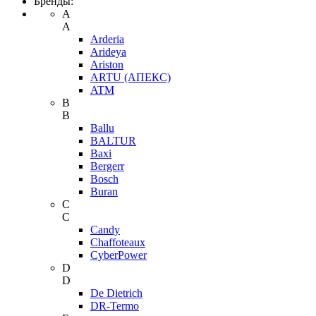
Бренды:
A
A
Arderia
Arideya
Ariston
ARTU (АПЕКС)
ATM
B
B
Ballu
BALTUR
Baxi
Bergerr
Bosch
Buran
C
C
Candy
Chaffoteaux
CyberPower
D
D
De Dietrich
DR-Termo