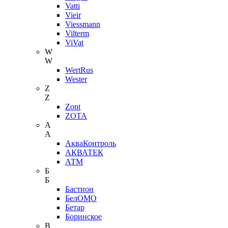
Vatti
Vieir
Viessmann
Vilterm
ViVat
W
W
WertRus
Wester
Z
Z
Zont
ZOTA
А
А
АкваКонтроль
АКВАТЕК
АТМ
Б
Б
Бастион
БелОМО
Бетар
Боринское
В