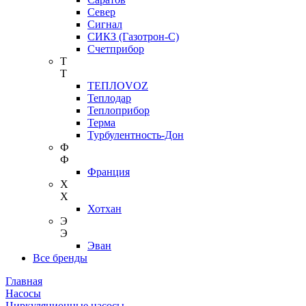
Север
Сигнал
СИКЗ (Газотрон-С)
Счетприбор
Т
Т
ТЕПЛОVOZ
Теплодар
Теплоприбор
Терма
Турбулентность-Дон
Ф
Ф
Франция
Х
Х
Хотхан
Э
Э
Эван
Все бренды
Главная
Насосы
Циркуляционные насосы