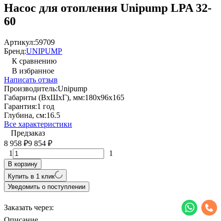
Насос для отопления Unipump LPA 32-
60
Артикул:
59709
Бренд:
UNIPUMP
К сравнению
В избранное
Написать отзыв
Производитель:
Unipump
Габариты (ВхШхГ), мм:
180х96х165
Гарантия:
1 год
Глубина, см:
16.5
Все характеристики
Предзаказ
8 958
9 854
₽
₽
1
1
В корзину
Купить в 1 клик
Уведомить о поступлении
Заказать через:
Описание