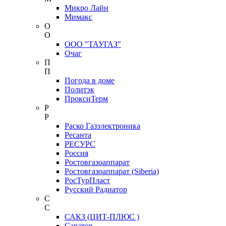
Микро Лайн
Мимакс
О
О
ООО "ТАУГАЗ"
Очаг
П
П
Погода в доме
Политэк
ПроксиТерм
Р
Р
Раско Газэлектроника
Ресанта
РЕСУРС
Россия
Ростовгазоаппарат
Ростовгазоаппарат (Siberia)
РосТурПласт
Русский Радиатор
С
С
САКЗ (ЦИТ-ПЛЮС )
Саратов