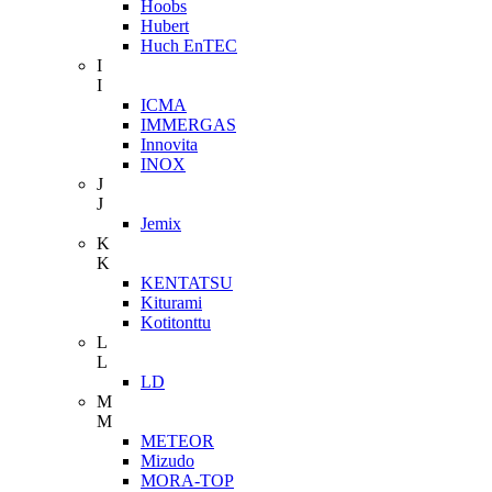
Hoobs
Hubert
Huch EnTEC
I
I
ICMA
IMMERGAS
Innovita
INOX
J
J
Jemix
K
K
KENTATSU
Kiturami
Kotitonttu
L
L
LD
M
M
METEOR
Mizudo
MORA-TOP