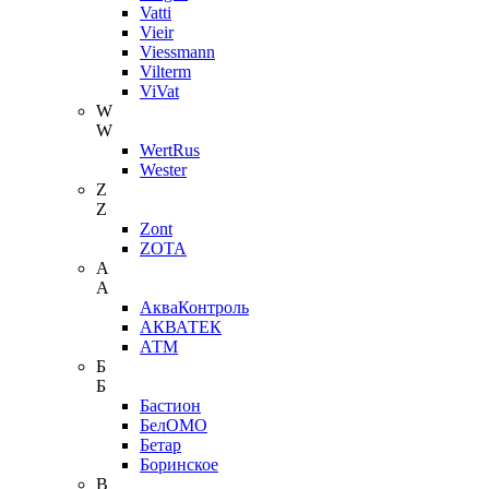
Vatti
Vieir
Viessmann
Vilterm
ViVat
W
W
WertRus
Wester
Z
Z
Zont
ZOTA
А
А
АкваКонтроль
АКВАТЕК
АТМ
Б
Б
Бастион
БелОМО
Бетар
Боринское
В