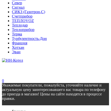
Север
Сигнал
СИКЗ (Газотрон-С)
Счетприбор
ТЕПЛОVOZ
Теплодар
Теплоприбор
Терма
Турбулентность-Дон
Франция
Хотхан
Эван
0
Уважаемые покупатели, пожалуйста, уточняйте наличие и
актуальную цену заинтересовавшего вас товара по телефону
до приезда в магазин! Цены на сайте находятся в процессе
правки.