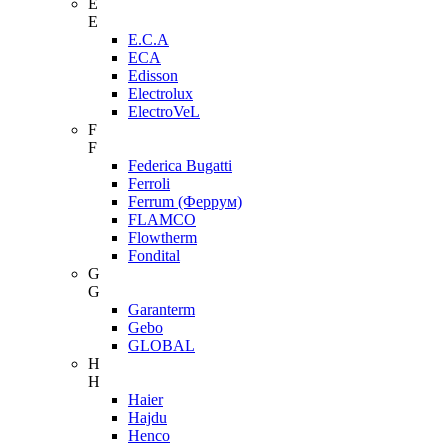
E
E
E.C.A
ECA
Edisson
Electrolux
ElectroVeL
F
F
Federica Bugatti
Ferroli
Ferrum (Феррум)
FLAMCO
Flowtherm
Fondital
G
G
Garanterm
Gebo
GLOBAL
H
H
Haier
Hajdu
Henco