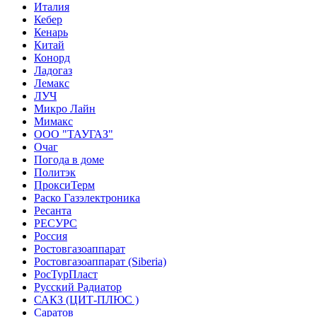
Италия
Кебер
Кенарь
Китай
Конорд
Ладогаз
Лемакс
ЛУЧ
Микро Лайн
Мимакс
ООО "ТАУГАЗ"
Очаг
Погода в доме
Политэк
ПроксиТерм
Раско Газэлектроника
Ресанта
РЕСУРС
Россия
Ростовгазоаппарат
Ростовгазоаппарат (Siberia)
РосТурПласт
Русский Радиатор
САКЗ (ЦИТ-ПЛЮС )
Саратов