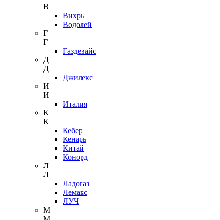
В
Вихрь
Водолей
Г
Г
Газдевайс
Д
Д
Джилекс
И
И
Италия
К
К
Кебер
Кенарь
Китай
Конорд
Л
Л
Ладогаз
Лемакс
ЛУЧ
М
М