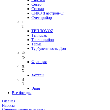
Север
Сигнал
СИКЗ (Газотрон-С)
Счетприбор
Т
Т
ТЕПЛОVOZ
Теплодар
Теплоприбор
Терма
Турбулентность-Дон
Ф
Ф
Франция
Х
Х
Хотхан
Э
Э
Эван
Все бренды
Главная
Насосы
Циркуляционные насосы