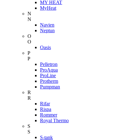
MY HEAT
MyHeat
N
N
Navien
Neptun
O
O
Oasis
P
P
Pelletron
ProAqua
ProLine
Protherm
Pumpman
R
R
Rifar
Rispa
Rommer
Royal Thermo
S
S
S-tank