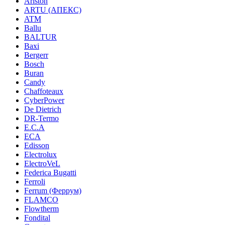
Ariston
ARTU (АПЕКС)
ATM
Ballu
BALTUR
Baxi
Bergerr
Bosch
Buran
Candy
Chaffoteaux
CyberPower
De Dietrich
DR-Termo
E.C.A
ECA
Edisson
Electrolux
ElectroVeL
Federica Bugatti
Ferroli
Ferrum (Феррум)
FLAMCO
Flowtherm
Fondital