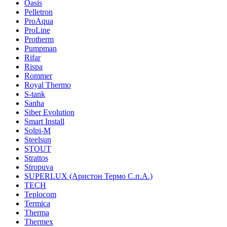
Oasis
Pelletron
ProAqua
ProLine
Protherm
Pumpman
Rifar
Rispa
Rommer
Royal Thermo
S-tank
Sanha
Siber Evolution
Smart Install
Solpi-M
Steelsun
STOUT
Strattos
Stropuva
SUPERLUX (Аристон Термо С.п.А.)
TECH
Teplocom
Termica
Therma
Thermex