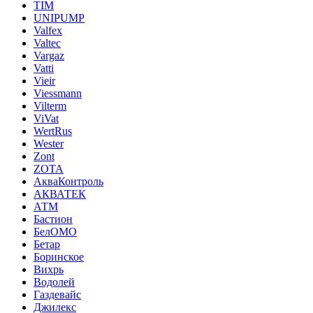
TIM
UNIPUMP
Valfex
Valtec
Vargaz
Vatti
Vieir
Viessmann
Vilterm
ViVat
WertRus
Wester
Zont
ZOTA
АкваКонтроль
АКВАТЕК
АТМ
Бастион
БелОМО
Бетар
Боринское
Вихрь
Водолей
Газдевайс
Джилекс