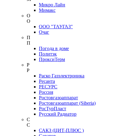
Микро Лайн
Мимакс
О
О
ООО "ТАУГАЗ"
Очаг
П
П
Погода в доме
Политэк
ПроксиТерм
Р
Р
Раско Газэлектроника
Ресанта
РЕСУРС
Россия
Ростовгазоаппарат
Ростовгазоаппарат (Siberia)
РосТурПласт
Русский Радиатор
С
С
САКЗ (ЦИТ-ПЛЮС )
Саратов