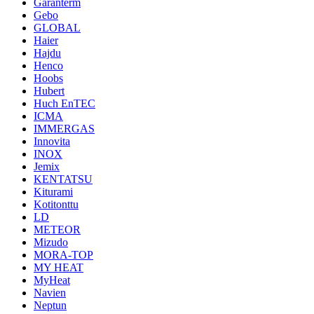
Garanterm
Gebo
GLOBAL
Haier
Hajdu
Henco
Hoobs
Hubert
Huch EnTEC
ICMA
IMMERGAS
Innovita
INOX
Jemix
KENTATSU
Kiturami
Kotitonttu
LD
METEOR
Mizudo
MORA-TOP
MY HEAT
MyHeat
Navien
Neptun