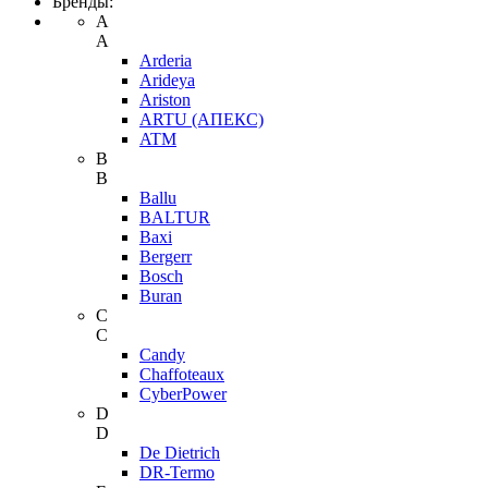
Бренды:
A
A
Arderia
Arideya
Ariston
ARTU (АПЕКС)
ATM
B
B
Ballu
BALTUR
Baxi
Bergerr
Bosch
Buran
C
C
Candy
Chaffoteaux
CyberPower
D
D
De Dietrich
DR-Termo