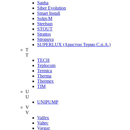
Sanha
Siber Evolution
Smart Install
Solpi-M
Steelsun
STOUT
Strattos
Stropuva
SUPERLUX (Аристон Термо С.п.А.)
T
T
TECH
Teplocom
Termica
Therma
Thermex
TIM
U
U
UNIPUMP
V
V
Valfex
Valtec
Vargaz