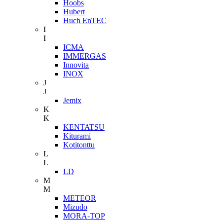
Hoobs
Hubert
Huch EnTEC
I
I
ICMA
IMMERGAS
Innovita
INOX
J
J
Jemix
K
K
KENTATSU
Kiturami
Kotitonttu
L
L
LD
M
M
METEOR
Mizudo
MORA-TOP