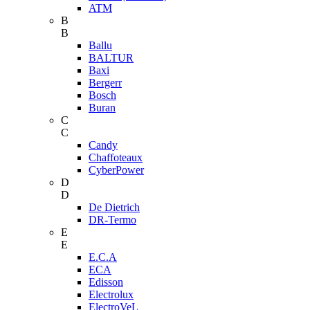
ATM
B
B
Ballu
BALTUR
Baxi
Bergerr
Bosch
Buran
C
C
Candy
Chaffoteaux
CyberPower
D
D
De Dietrich
DR-Termo
E
E
E.C.A
ECA
Edisson
Electrolux
ElectroVeL