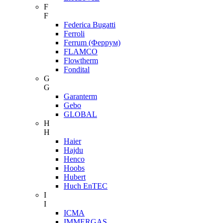
F
F
Federica Bugatti
Ferroli
Ferrum (Феррум)
FLAMCO
Flowtherm
Fondital
G
G
Garanterm
Gebo
GLOBAL
H
H
Haier
Hajdu
Henco
Hoobs
Hubert
Huch EnTEC
I
I
ICMA
IMMERGAS