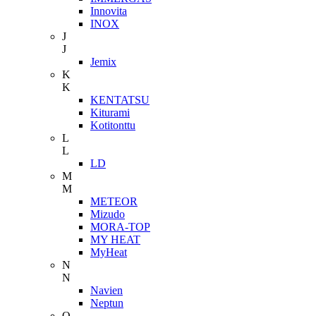
Innovita
INOX
J
J
Jemix
K
K
KENTATSU
Kiturami
Kotitonttu
L
L
LD
M
M
METEOR
Mizudo
MORA-TOP
MY HEAT
MyHeat
N
N
Navien
Neptun
O