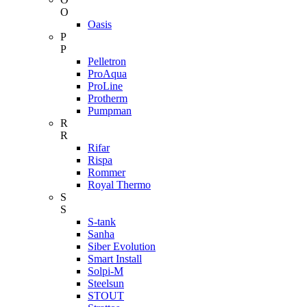
O
Oasis
P
P
Pelletron
ProAqua
ProLine
Protherm
Pumpman
R
R
Rifar
Rispa
Rommer
Royal Thermo
S
S
S-tank
Sanha
Siber Evolution
Smart Install
Solpi-M
Steelsun
STOUT