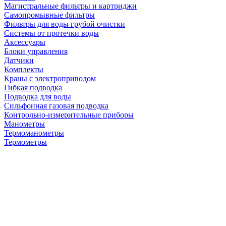
Магистральные фильтры и картриджи
Самопромывные фильтры
Фильтры для воды грубой очистки
Системы от протечки воды
Аксессуары
Блоки управления
Датчики
Комплекты
Краны с электроприводом
Гибкая подводка
Подводка для воды
Сильфонная газовая подводка
Контрольно-измерительные приборы
Манометры
Термоманометры
Термометры