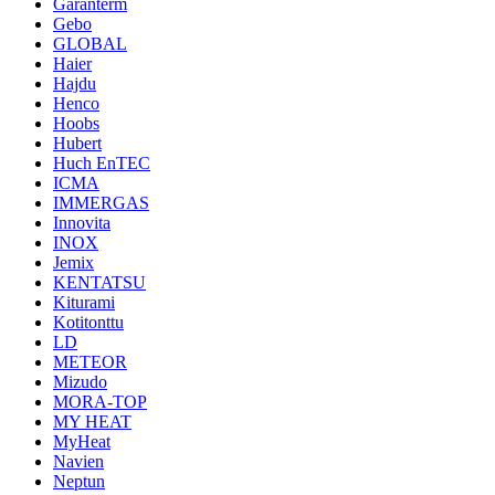
Garanterm
Gebo
GLOBAL
Haier
Hajdu
Henco
Hoobs
Hubert
Huch EnTEC
ICMA
IMMERGAS
Innovita
INOX
Jemix
KENTATSU
Kiturami
Kotitonttu
LD
METEOR
Mizudo
MORA-TOP
MY HEAT
MyHeat
Navien
Neptun