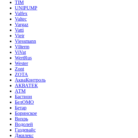
TIM
UNIPUMP
Valfex
Valtec
Vargaz
Vatti
Vieir
Viessmann
Vilterm
ViVat
WertRus
Wester
Zont
ZOTA
АкваКонтроль
АКВАТЕК
АТМ
Бастион
БелОМО
Бетар
Боринское
Вихрь
Водолей
Газдевайс
Джилекс