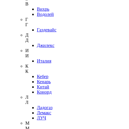
В
Вихрь
Водолей
Г
Г
Газдевайс
Д
Д
Джилекс
И
И
Италия
К
К
Кебер
Кенарь
Китай
Конорд
Л
Л
Ладогаз
Лемакс
ЛУЧ
М
М