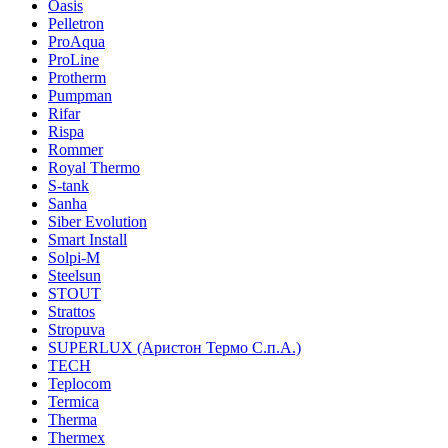
Oasis
Pelletron
ProAqua
ProLine
Protherm
Pumpman
Rifar
Rispa
Rommer
Royal Thermo
S-tank
Sanha
Siber Evolution
Smart Install
Solpi-M
Steelsun
STOUT
Strattos
Stropuva
SUPERLUX (Аристон Термо С.п.А.)
TECH
Teplocom
Termica
Therma
Thermex