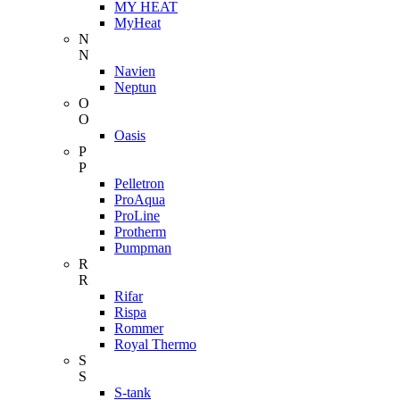
MY HEAT
MyHeat
N
N
Navien
Neptun
O
O
Oasis
P
P
Pelletron
ProAqua
ProLine
Protherm
Pumpman
R
R
Rifar
Rispa
Rommer
Royal Thermo
S
S
S-tank