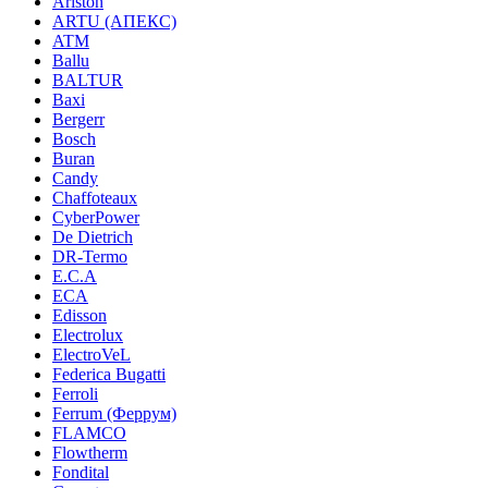
Ariston
ARTU (АПЕКС)
ATM
Ballu
BALTUR
Baxi
Bergerr
Bosch
Buran
Candy
Chaffoteaux
CyberPower
De Dietrich
DR-Termo
E.C.A
ECA
Edisson
Electrolux
ElectroVeL
Federica Bugatti
Ferroli
Ferrum (Феррум)
FLAMCO
Flowtherm
Fondital