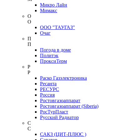
Микро Лайн
Мимакс
О
О
ООО "ТАУГАЗ"
Очаг
П
П
Погода в доме
Политэк
ПроксиТерм
Р
Р
Раско Газэлектроника
Ресанта
РЕСУРС
Россия
Ростовгазоаппарат
Ростовгазоаппарат (Siberia)
РосТурПласт
Русский Радиатор
С
С
САКЗ (ЦИТ-ПЛЮС )
Саратов