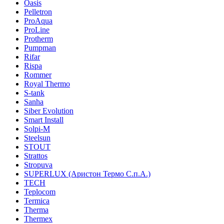
Oasis
Pelletron
ProAqua
ProLine
Protherm
Pumpman
Rifar
Rispa
Rommer
Royal Thermo
S-tank
Sanha
Siber Evolution
Smart Install
Solpi-M
Steelsun
STOUT
Strattos
Stropuva
SUPERLUX (Аристон Термо С.п.А.)
TECH
Teplocom
Termica
Therma
Thermex