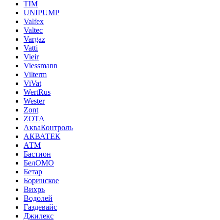
TIM
UNIPUMP
Valfex
Valtec
Vargaz
Vatti
Vieir
Viessmann
Vilterm
ViVat
WertRus
Wester
Zont
ZOTA
АкваКонтроль
АКВАТЕК
АТМ
Бастион
БелОМО
Бетар
Боринское
Вихрь
Водолей
Газдевайс
Джилекс