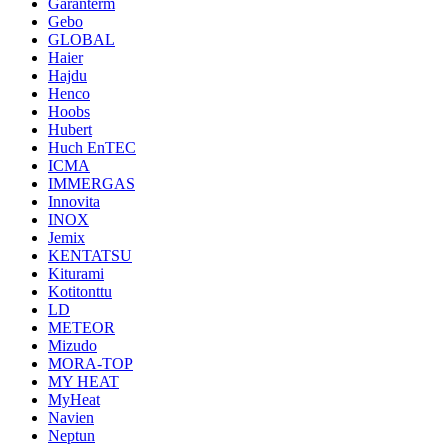
Garanterm
Gebo
GLOBAL
Haier
Hajdu
Henco
Hoobs
Hubert
Huch EnTEC
ICMA
IMMERGAS
Innovita
INOX
Jemix
KENTATSU
Kiturami
Kotitonttu
LD
METEOR
Mizudo
MORA-TOP
MY HEAT
MyHeat
Navien
Neptun