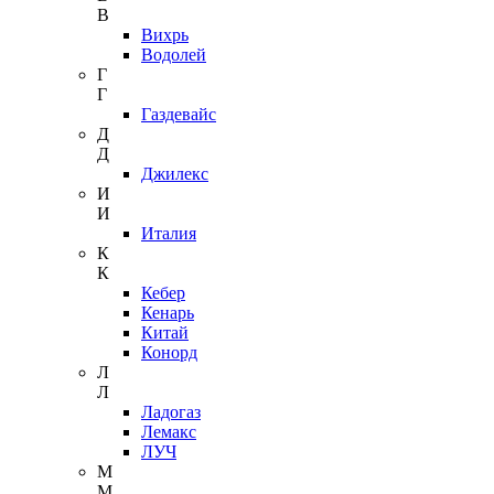
В
Вихрь
Водолей
Г
Г
Газдевайс
Д
Д
Джилекс
И
И
Италия
К
К
Кебер
Кенарь
Китай
Конорд
Л
Л
Ладогаз
Лемакс
ЛУЧ
М
М