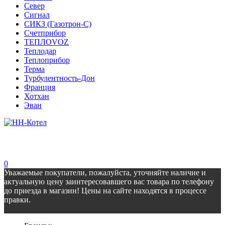
Север
Сигнал
СИКЗ (Газотрон-С)
Счетприбор
ТЕПЛОVOZ
Теплодар
Теплоприбор
Терма
Турбулентность-Дон
Франция
Хотхан
Эван
0
Уважаемые покупатели, пожалуйста, уточняйте наличие и
актуальную цену заинтересовавшего вас товара по телефону
до приезда в магазин! Цены на сайте находятся в процессе
правки.