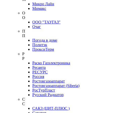
Микро Лайн
Мимакс
О
О
ООО "ТАУГАЗ"
Очаг
П
П
Погода в доме
Политэк
ПроксиТерм
Р
Р
Раско Газэлектроника
Ресанта
РЕСУРС
Россия
Ростовгазоаппарат
Ростовгазоаппарат (Siberia)
РосТурПласт
Русский Радиатор
С
С
САКЗ (ЦИТ-ПЛЮС )
Саратов