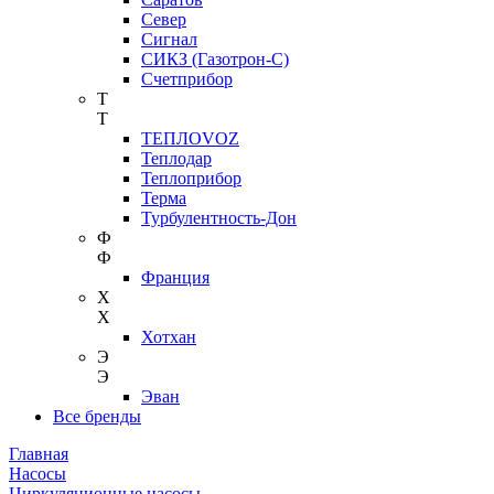
Север
Сигнал
СИКЗ (Газотрон-С)
Счетприбор
Т
Т
ТЕПЛОVOZ
Теплодар
Теплоприбор
Терма
Турбулентность-Дон
Ф
Ф
Франция
Х
Х
Хотхан
Э
Э
Эван
Все бренды
Главная
Насосы
Циркуляционные насосы