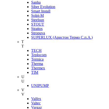
Sanha
Siber Evolution
Smart Install
Solpi-M
Steelsun
STOUT
Strattos
Stropuva
SUPERLUX (Аристон Термо С.п.А.)
T
T
TECH
Teplocom
Termica
Therma
Thermex
TIM
U
U
UNIPUMP
V
V
Valfex
Valtec
Vargaz