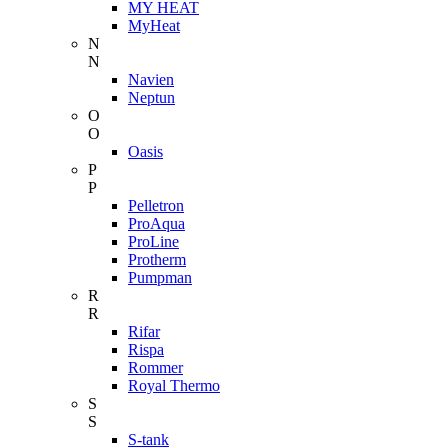
MY HEAT
MyHeat
N
N
Navien
Neptun
O
O
Oasis
P
P
Pelletron
ProAqua
ProLine
Protherm
Pumpman
R
R
Rifar
Rispa
Rommer
Royal Thermo
S
S
S-tank