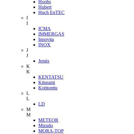
Hoobs
Hubert
Huch EnTEC
I
I
ICMA
IMMERGAS
Innovita
INOX
J
J
Jemix
K
K
KENTATSU
Kiturami
Kotitonttu
L
L
LD
M
M
METEOR
Mizudo
MORA-TOP