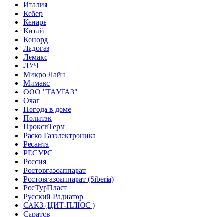
Италия
Кебер
Кенарь
Китай
Конорд
Ладогаз
Лемакс
ЛУЧ
Микро Лайн
Мимакс
ООО "ТАУГАЗ"
Очаг
Погода в доме
Политэк
ПроксиТерм
Раско Газэлектроника
Ресанта
РЕСУРС
Россия
Ростовгазоаппарат
Ростовгазоаппарат (Siberia)
РосТурПласт
Русский Радиатор
САКЗ (ЦИТ-ПЛЮС )
Саратов