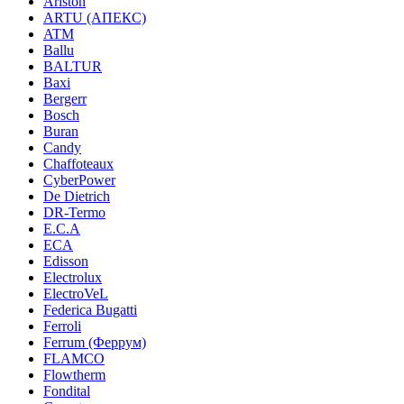
Ariston
ARTU (АПЕКС)
ATM
Ballu
BALTUR
Baxi
Bergerr
Bosch
Buran
Candy
Chaffoteaux
CyberPower
De Dietrich
DR-Termo
E.C.A
ECA
Edisson
Electrolux
ElectroVeL
Federica Bugatti
Ferroli
Ferrum (Феррум)
FLAMCO
Flowtherm
Fondital