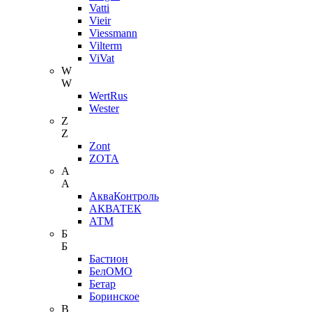
Vatti
Vieir
Viessmann
Vilterm
ViVat
W
W
WertRus
Wester
Z
Z
Zont
ZOTA
А
А
АкваКонтроль
АКВАТЕК
АТМ
Б
Б
Бастион
БелОМО
Бетар
Боринское
В