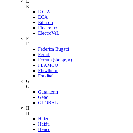
E
E
E.C.A
ECA
Edisson
Electrolux
ElectroVeL
F
F
Federica Bugatti
Ferroli
Ferrum (Феррум)
FLAMCO
Flowtherm
Fondital
G
G
Garanterm
Gebo
GLOBAL
H
H
Haier
Hajdu
Henco