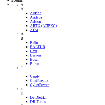
Бренды:
A
A
Arderia
Arideya
Ariston
ARTU (АПЕКС)
ATM
B
B
Ballu
BALTUR
Baxi
Bergerr
Bosch
Buran
C
C
Candy
Chaffoteaux
CyberPower
D
D
De Dietrich
DR-Termo