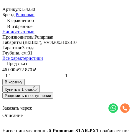
Артикул:
134230
Бренд:
Pumpman
К сравнению
В избранное
Написать отзыв
Производитель:
Pumpman
Габариты (ВхШхГ), мм:
420х310х310
Гарантия:
3 года
Глубина, см:
31
Все характеристики
Предзаказ
46 000
72 870
₽
₽
1
1
В корзину
Купить в 1 клик
Уведомить о поступлении
Заказать через:
Описание
Насос циркуляционный
Pumpman STAR-PX1
подбирает под