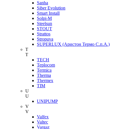
Sanha
Siber Evolution
Smart Install
Solpi-M
Steelsun
STOUT
Strattos
Stropuva
SUPERLUX (Аристон Термо С.п.А.)
T
T
TECH
Teplocom
Termica
Therma
Thermex
TIM
U
U
UNIPUMP
V
V
Valfex
Valtec
Vargaz