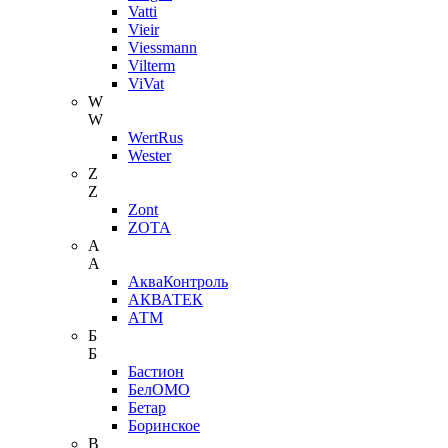
Vatti
Vieir
Viessmann
Vilterm
ViVat
W
W
WertRus
Wester
Z
Z
Zont
ZOTA
А
А
АкваКонтроль
АКВАТЕК
АТМ
Б
Б
Бастион
БелОМО
Бетар
Боринское
В