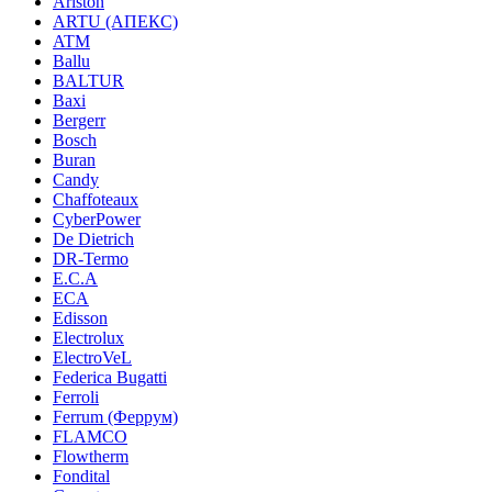
Ariston
ARTU (АПЕКС)
ATM
Ballu
BALTUR
Baxi
Bergerr
Bosch
Buran
Candy
Chaffoteaux
CyberPower
De Dietrich
DR-Termo
E.C.A
ECA
Edisson
Electrolux
ElectroVeL
Federica Bugatti
Ferroli
Ferrum (Феррум)
FLAMCO
Flowtherm
Fondital