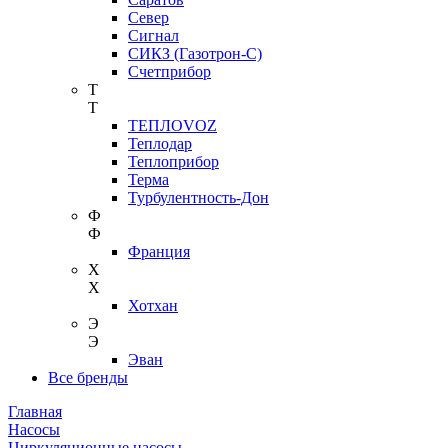
Север
Сигнал
СИКЗ (Газотрон-С)
Счетприбор
Т
Т
ТЕПЛОVOZ
Теплодар
Теплоприбор
Терма
Турбулентность-Дон
Ф
Ф
Франция
Х
Х
Хотхан
Э
Э
Эван
Все бренды
Главная
Насосы
Циркуляционные насосы