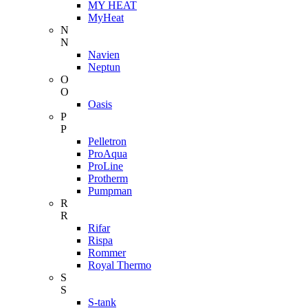
MY HEAT
MyHeat
N
N
Navien
Neptun
O
O
Oasis
P
P
Pelletron
ProAqua
ProLine
Protherm
Pumpman
R
R
Rifar
Rispa
Rommer
Royal Thermo
S
S
S-tank