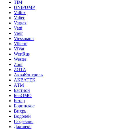
TIM
UNIPUMP
Valfex
Valtec
Vargaz
Vatti
Vieir
Viessmann
Vilterm
ViVat
WertRus
Wester
Zont
ZOTA
АкваКонтроль
АКВАТЕК
АТМ
Бастион
БелОМО
Бетар
Боринское
Вихрь
Водолей
Газдевайс
Джилекс