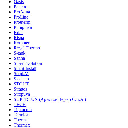
Oasis
Pelletron
ProAqua
ProLine
Protherm
Pumpman
Rifar
Rispa
Rommer
Royal Thermo
S-tank
Sanha
Siber Evolution
Smart Install
Solpi-M
Steelsun
STOUT
Strattos
Stropuva
SUPERLUX (Аристон Термо С.п.А.)
TECH
Teplocom
Termica
Therma
Thermex