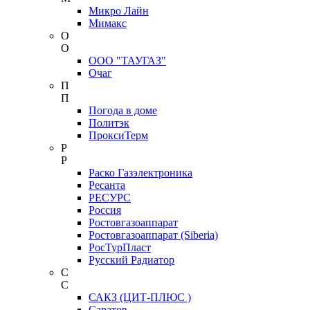
Микро Лайн
Мимакс
О
О
ООО "ТАУГАЗ"
Очаг
П
П
Погода в доме
Политэк
ПроксиТерм
Р
Р
Раско Газэлектроника
Ресанта
РЕСУРС
Россия
Ростовгазоаппарат
Ростовгазоаппарат (Siberia)
РосТурПласт
Русский Радиатор
С
С
САКЗ (ЦИТ-ПЛЮС )
Саратов