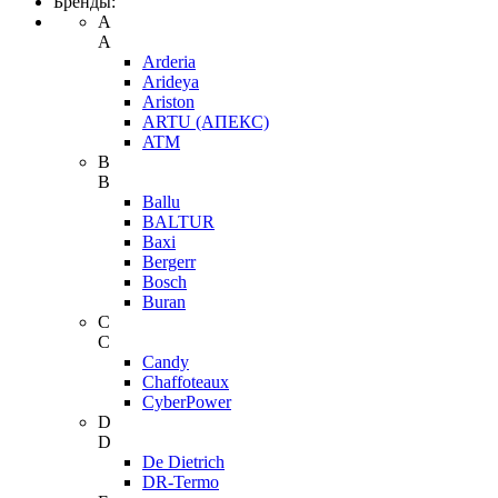
Бренды:
A
A
Arderia
Arideya
Ariston
ARTU (АПЕКС)
ATM
B
B
Ballu
BALTUR
Baxi
Bergerr
Bosch
Buran
C
C
Candy
Chaffoteaux
CyberPower
D
D
De Dietrich
DR-Termo