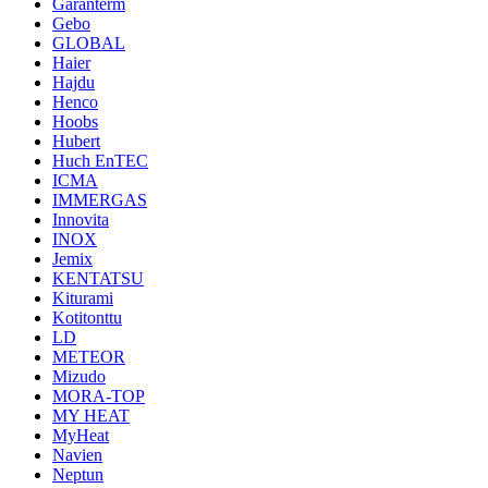
Garanterm
Gebo
GLOBAL
Haier
Hajdu
Henco
Hoobs
Hubert
Huch EnTEC
ICMA
IMMERGAS
Innovita
INOX
Jemix
KENTATSU
Kiturami
Kotitonttu
LD
METEOR
Mizudo
MORA-TOP
MY HEAT
MyHeat
Navien
Neptun