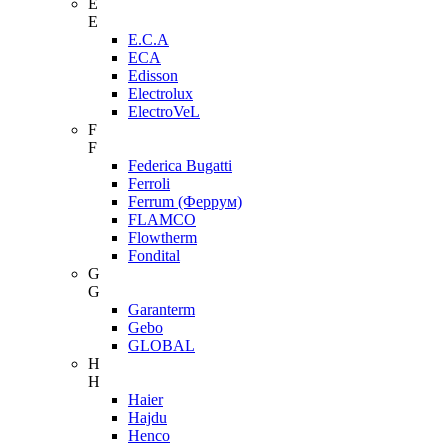
E
E
E.C.A
ECA
Edisson
Electrolux
ElectroVeL
F
F
Federica Bugatti
Ferroli
Ferrum (Феррум)
FLAMCO
Flowtherm
Fondital
G
G
Garanterm
Gebo
GLOBAL
H
H
Haier
Hajdu
Henco