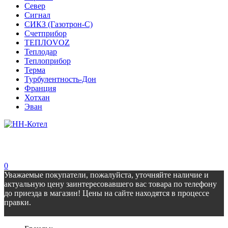
Север
Сигнал
СИКЗ (Газотрон-С)
Счетприбор
ТЕПЛОVOZ
Теплодар
Теплоприбор
Терма
Турбулентность-Дон
Франция
Хотхан
Эван
0
Уважаемые покупатели, пожалуйста, уточняйте наличие и
актуальную цену заинтересовавшего вас товара по телефону
до приезда в магазин! Цены на сайте находятся в процессе
правки.