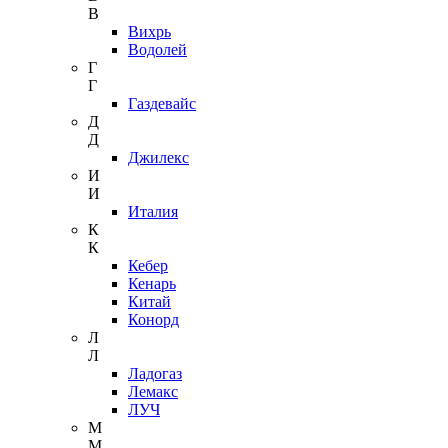
В
Вихрь
Водолей
Г
Г
Газдевайс
Д
Д
Джилекс
И
И
Италия
К
К
Кебер
Кенарь
Китай
Конорд
Л
Л
Ладогаз
Лемакс
ЛУЧ
М
М