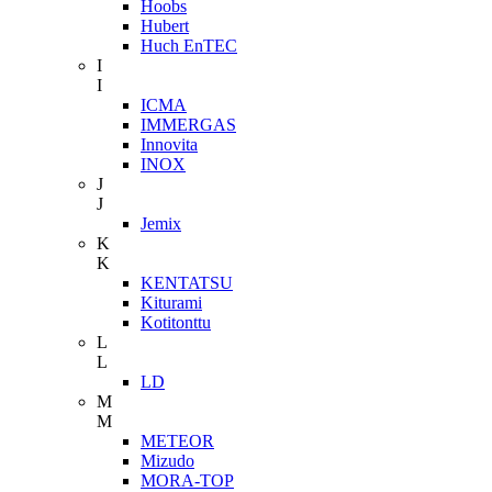
Hoobs
Hubert
Huch EnTEC
I
I
ICMA
IMMERGAS
Innovita
INOX
J
J
Jemix
K
K
KENTATSU
Kiturami
Kotitonttu
L
L
LD
M
M
METEOR
Mizudo
MORA-TOP