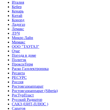
Италия
Кебер
Кенарь
Китай
Конорд
Ладогаз
Лемакс
ЛУЧ
Микро Лайн
Мимакс
ООО "ТАУГАЗ"
Очаг
Погода в доме
Политэк
ПроксиТерм
Раско Газэлектроника
Ресанта
РЕСУРС
Россия
Ростовгазоаппарат
Ростовгазоаппарат (Siberia)
РосТурПласт
Русский Радиатор
САКЗ (ЦИТ-ПЛЮС )
Саратов