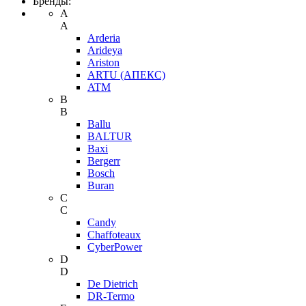
Бренды:
A
A
Arderia
Arideya
Ariston
ARTU (АПЕКС)
ATM
B
B
Ballu
BALTUR
Baxi
Bergerr
Bosch
Buran
C
C
Candy
Chaffoteaux
CyberPower
D
D
De Dietrich
DR-Termo