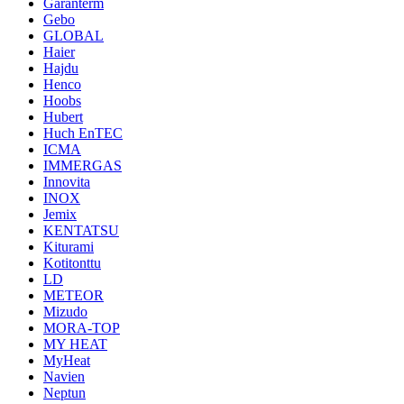
Garanterm
Gebo
GLOBAL
Haier
Hajdu
Henco
Hoobs
Hubert
Huch EnTEC
ICMA
IMMERGAS
Innovita
INOX
Jemix
KENTATSU
Kiturami
Kotitonttu
LD
METEOR
Mizudo
MORA-TOP
MY HEAT
MyHeat
Navien
Neptun