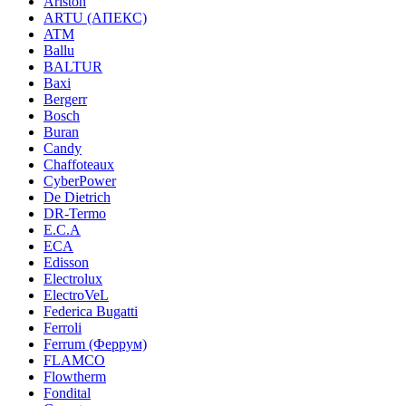
Ariston
ARTU (АПЕКС)
ATM
Ballu
BALTUR
Baxi
Bergerr
Bosch
Buran
Candy
Chaffoteaux
CyberPower
De Dietrich
DR-Termo
E.C.A
ECA
Edisson
Electrolux
ElectroVeL
Federica Bugatti
Ferroli
Ferrum (Феррум)
FLAMCO
Flowtherm
Fondital