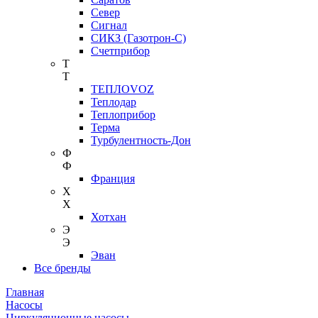
Север
Сигнал
СИКЗ (Газотрон-С)
Счетприбор
Т
Т
ТЕПЛОVOZ
Теплодар
Теплоприбор
Терма
Турбулентность-Дон
Ф
Ф
Франция
Х
Х
Хотхан
Э
Э
Эван
Все бренды
Главная
Насосы
Циркуляционные насосы