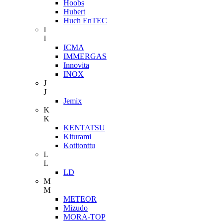
Hoobs
Hubert
Huch EnTEC
I
I
ICMA
IMMERGAS
Innovita
INOX
J
J
Jemix
K
K
KENTATSU
Kiturami
Kotitonttu
L
L
LD
M
M
METEOR
Mizudo
MORA-TOP