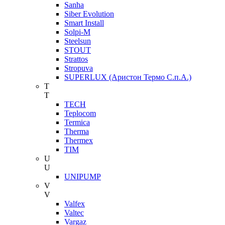
Sanha
Siber Evolution
Smart Install
Solpi-M
Steelsun
STOUT
Strattos
Stropuva
SUPERLUX (Аристон Термо С.п.А.)
T
T
TECH
Teplocom
Termica
Therma
Thermex
TIM
U
U
UNIPUMP
V
V
Valfex
Valtec
Vargaz