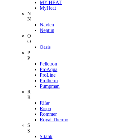
MY HEAT
MyHeat
N
N
Navien
Neptun
O
O
Oasis
P
P
Pelletron
ProAqua
ProLine
Protherm
Pumpman
R
R
Rifar
Rispa
Rommer
Royal Thermo
S
S
S-tank