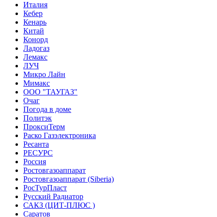
Италия
Кебер
Кенарь
Китай
Конорд
Ладогаз
Лемакс
ЛУЧ
Микро Лайн
Мимакс
ООО "ТАУГАЗ"
Очаг
Погода в доме
Политэк
ПроксиТерм
Раско Газэлектроника
Ресанта
РЕСУРС
Россия
Ростовгазоаппарат
Ростовгазоаппарат (Siberia)
РосТурПласт
Русский Радиатор
САКЗ (ЦИТ-ПЛЮС )
Саратов