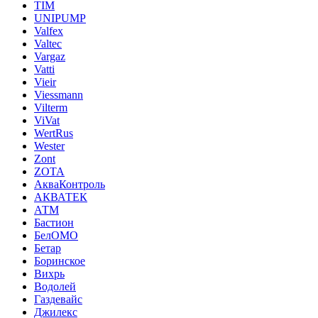
TIM
UNIPUMP
Valfex
Valtec
Vargaz
Vatti
Vieir
Viessmann
Vilterm
ViVat
WertRus
Wester
Zont
ZOTA
АкваКонтроль
АКВАТЕК
АТМ
Бастион
БелОМО
Бетар
Боринское
Вихрь
Водолей
Газдевайс
Джилекс