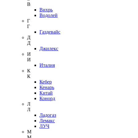
В
Вихрь
Водолей
Г
Г
Газдевайс
Д
Д
Джилекс
И
И
Италия
К
К
Кебер
Кенарь
Китай
Конорд
Л
Л
Ладогаз
Лемакс
ЛУЧ
М
М