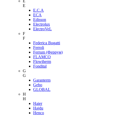
E
E
E.C.A
ECA
Edisson
Electrolux
ElectroVeL
F
F
Federica Bugatti
Ferroli
Ferrum (Феррум)
FLAMCO
Flowtherm
Fondital
G
G
Garanterm
Gebo
GLOBAL
H
H
Haier
Hajdu
Henco