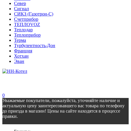
Север
Сигнал
СИКЗ (Газотрон-С)
Счетприбор
ТЕПЛОVOZ
Теплодар
Теплоприбор
Терма
Турбулентность-Дон
Франция
Хотхан
Эван
0
Уважаемые покупатели, пожалуйста, уточняйте наличие и
актуальную цену заинтересовавшего вас товара по телефону
до приезда в магазин! Цены на сайте находятся в процессе
правки.