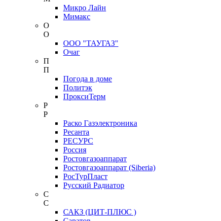
Микро Лайн
Мимакс
О
О
ООО "ТАУГАЗ"
Очаг
П
П
Погода в доме
Политэк
ПроксиТерм
Р
Р
Раско Газэлектроника
Ресанта
РЕСУРС
Россия
Ростовгазоаппарат
Ростовгазоаппарат (Siberia)
РосТурПласт
Русский Радиатор
С
С
САКЗ (ЦИТ-ПЛЮС )
Саратов