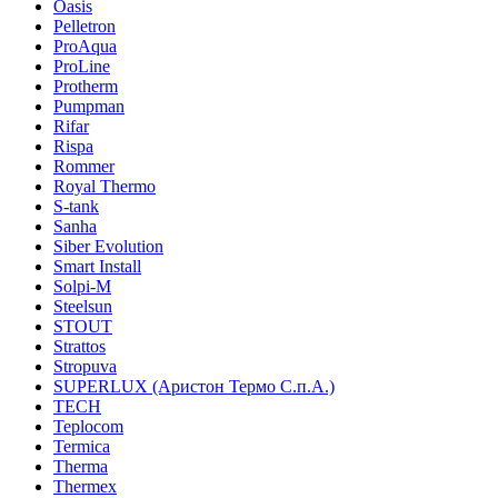
Oasis
Pelletron
ProAqua
ProLine
Protherm
Pumpman
Rifar
Rispa
Rommer
Royal Thermo
S-tank
Sanha
Siber Evolution
Smart Install
Solpi-M
Steelsun
STOUT
Strattos
Stropuva
SUPERLUX (Аристон Термо С.п.А.)
TECH
Teplocom
Termica
Therma
Thermex