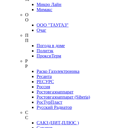
Микро Лайн
Мимакс
О
О
ООО "ТАУГАЗ"
Очаг
П
П
Погода в доме
Политэк
ПроксиТерм
Р
Р
Раско Газэлектроника
Ресанта
РЕСУРС
Россия
Ростовгазоаппарат
Ростовгазоаппарат (Siberia)
РосТурПласт
Русский Радиатор
С
С
САКЗ (ЦИТ-ПЛЮС )
Саратов