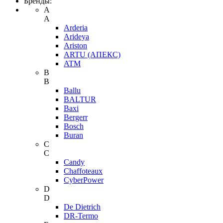
Бренды:
A
A
Arderia
Arideya
Ariston
ARTU (АПЕКС)
ATM
B
B
Ballu
BALTUR
Baxi
Bergerr
Bosch
Buran
C
C
Candy
Chaffoteaux
CyberPower
D
D
De Dietrich
DR-Termo