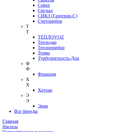
Север
Сигнал
СИКЗ (Газотрон-С)
Счетприбор
Т
Т
ТЕПЛОVOZ
Теплодар
Теплоприбор
Терма
Турбулентность-Дон
Ф
Ф
Франция
Х
Х
Хотхан
Э
Э
Эван
Все бренды
Главная
Насосы
Циркуляционные насосы