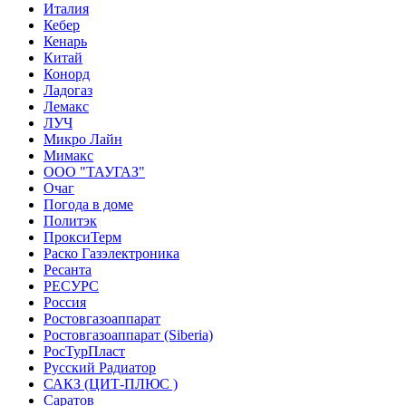
Италия
Кебер
Кенарь
Китай
Конорд
Ладогаз
Лемакс
ЛУЧ
Микро Лайн
Мимакс
ООО "ТАУГАЗ"
Очаг
Погода в доме
Политэк
ПроксиТерм
Раско Газэлектроника
Ресанта
РЕСУРС
Россия
Ростовгазоаппарат
Ростовгазоаппарат (Siberia)
РосТурПласт
Русский Радиатор
САКЗ (ЦИТ-ПЛЮС )
Саратов