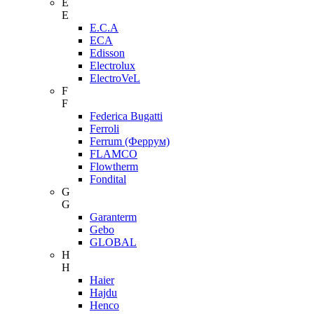
E
E
E.C.A
ECA
Edisson
Electrolux
ElectroVeL
F
F
Federica Bugatti
Ferroli
Ferrum (Феррум)
FLAMCO
Flowtherm
Fondital
G
G
Garanterm
Gebo
GLOBAL
H
H
Haier
Hajdu
Henco