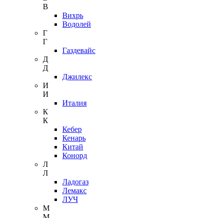
В
Вихрь
Водолей
Г
Г
Газдевайс
Д
Д
Джилекс
И
И
Италия
К
К
Кебер
Кенарь
Китай
Конорд
Л
Л
Ладогаз
Лемакс
ЛУЧ
М
М