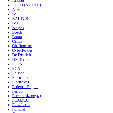
Ariston
ARTU (АПЕКС)
ATM
Ballu
BALTUR
Baxi
Bergerr
Bosch
Buran
Candy
Chaffoteaux
CyberPower
De Dietrich
DR-Termo
E.C.A
ECA
Edisson
Electrolux
ElectroVeL
Federica Bugatti
Ferroli
Ferrum (Феррум)
FLAMCO
Flowtherm
Fondital