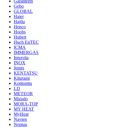
Garanterm
Gebo
GLOBAL
Haier
Hajdu
Henco
Hoobs
Hubert
Huch EnTEC
ICMA
IMMERGAS
Innovita
INOX
Jemix
KENTATSU
Kiturami
Kotitonttu
LD
METEOR
Mizudo
MORA-TOP
MY HEAT
MyHeat
Navien
Neptun