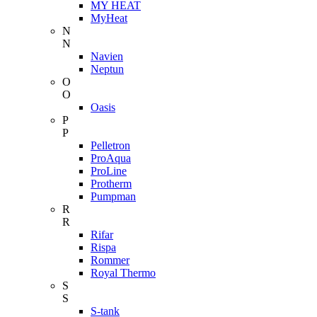
MY HEAT
MyHeat
N
N
Navien
Neptun
O
O
Oasis
P
P
Pelletron
ProAqua
ProLine
Protherm
Pumpman
R
R
Rifar
Rispa
Rommer
Royal Thermo
S
S
S-tank