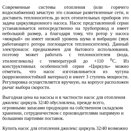
Современные системы отопления (или горячего
водоснабжения) зачастую это сложные разветвленные сети, и
доставить теплоноситель до всех отопительных приборов это
задача циркуляционного насоса. Насос представленной серии
устанавливается непосредственно на трубопровод и имеет
небольшой размер, а благодаря тому, что ротор у насоса
«мокрый» он имеет низкий уровень шума и вибрации (звук
работающего ротора поглощается теплоносителем). Данный
электронасос предназначен для бытового использования,
поэтому может работать с теплоносителем (вода,
0
этиленгликоль) с температурой до +110
С. Из
конструктивных особенностей серии «Циркуль» можно
отметить, что насос изготавливается из чугуна
(коррозионностойкий материал) и имеет 3 ступень мощности.
Регулировка осуществляется вручную, на корпусе расположен
рычаг выбора скорости.
Выгодная цена на насосы и в частности насос для отопления
джилекс циркуль 32/40 обусловлена, прежде всего,
огромными запасами продукции на собственном складском
хранении, сотрудничеством с производителями напрямую и
большими партиями поставок.
Купить насос для отопления джилекс циркуль 32/40 возможно