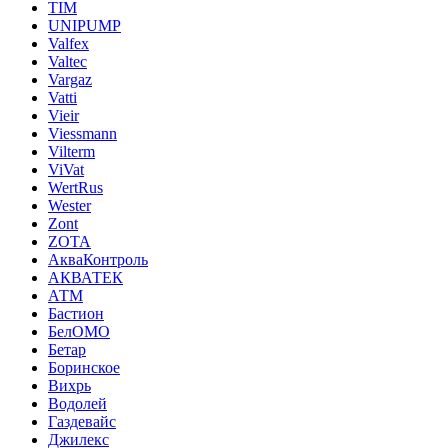
TIM
UNIPUMP
Valfex
Valtec
Vargaz
Vatti
Vieir
Viessmann
Vilterm
ViVat
WertRus
Wester
Zont
ZOTA
АкваКонтроль
АКВАТЕК
АТМ
Бастион
БелОМО
Бетар
Боринское
Вихрь
Водолей
Газдевайс
Джилекс