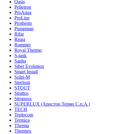
Oasis
Pelletron
ProAqua
ProLine
Protherm
Pumpman
Rifar
Rispa
Rommer
Royal Thermo
S-tank
Sanha
Siber Evolution
Smart Install
Solpi-M
Steelsun
STOUT
Strattos
Stropuva
SUPERLUX (Аристон Термо С.п.А.)
TECH
Teplocom
Termica
Therma
Thermex