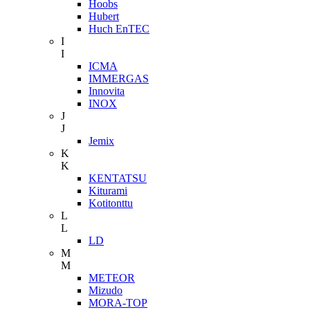
Hoobs
Hubert
Huch EnTEC
I
I
ICMA
IMMERGAS
Innovita
INOX
J
J
Jemix
K
K
KENTATSU
Kiturami
Kotitonttu
L
L
LD
M
M
METEOR
Mizudo
MORA-TOP