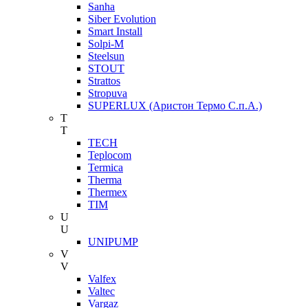
Sanha
Siber Evolution
Smart Install
Solpi-M
Steelsun
STOUT
Strattos
Stropuva
SUPERLUX (Аристон Термо С.п.А.)
T
T
TECH
Teplocom
Termica
Therma
Thermex
TIM
U
U
UNIPUMP
V
V
Valfex
Valtec
Vargaz