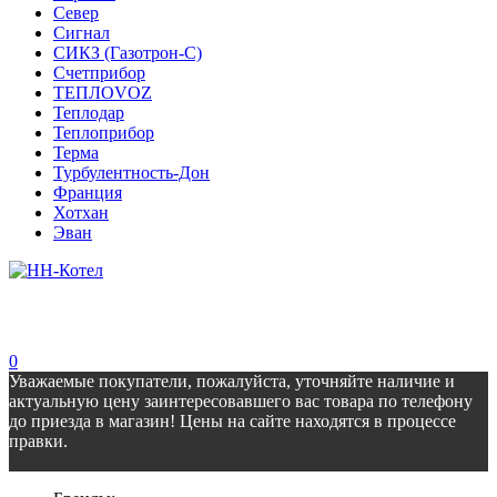
Север
Сигнал
СИКЗ (Газотрон-С)
Счетприбор
ТЕПЛОVOZ
Теплодар
Теплоприбор
Терма
Турбулентность-Дон
Франция
Хотхан
Эван
0
Уважаемые покупатели, пожалуйста, уточняйте наличие и
актуальную цену заинтересовавшего вас товара по телефону
до приезда в магазин! Цены на сайте находятся в процессе
правки.