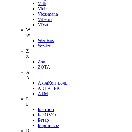
Vatti
Vieir
Viessmann
Vilterm
ViVat
W
W
WertRus
Wester
Z
Z
Zont
ZOTA
А
А
АкваКонтроль
АКВАТЕК
АТМ
Б
Б
Бастион
БелОМО
Бетар
Боринское
В