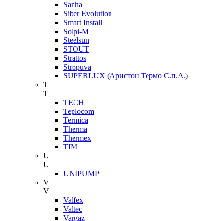
Sanha
Siber Evolution
Smart Install
Solpi-M
Steelsun
STOUT
Strattos
Stropuva
SUPERLUX (Аристон Термо С.п.А.)
T
T
TECH
Teplocom
Termica
Therma
Thermex
TIM
U
U
UNIPUMP
V
V
Valfex
Valtec
Vargaz