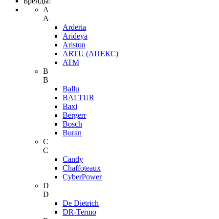
Бренды:
A
A
Arderia
Arideya
Ariston
ARTU (АПЕКС)
ATM
B
B
Ballu
BALTUR
Baxi
Bergerr
Bosch
Buran
C
C
Candy
Chaffoteaux
CyberPower
D
D
De Dietrich
DR-Termo