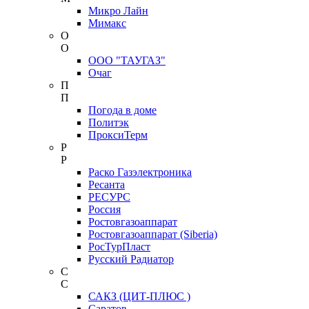
Микро Лайн
Мимакс
О
О
ООО "ТАУГАЗ"
Очаг
П
П
Погода в доме
Политэк
ПроксиТерм
Р
Р
Раско Газэлектроника
Ресанта
РЕСУРС
Россия
Ростовгазоаппарат
Ростовгазоаппарат (Siberia)
РосТурПласт
Русский Радиатор
С
С
САКЗ (ЦИТ-ПЛЮС )
Саратов