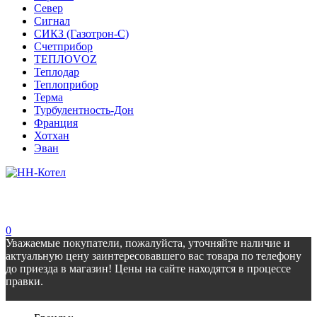
Север
Сигнал
СИКЗ (Газотрон-С)
Счетприбор
ТЕПЛОVOZ
Теплодар
Теплоприбор
Терма
Турбулентность-Дон
Франция
Хотхан
Эван
0
Уважаемые покупатели, пожалуйста, уточняйте наличие и
актуальную цену заинтересовавшего вас товара по телефону
до приезда в магазин! Цены на сайте находятся в процессе
правки.