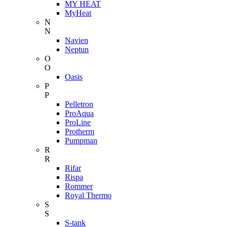
MY HEAT
MyHeat
N
N
Navien
Neptun
O
O
Oasis
P
P
Pelletron
ProAqua
ProLine
Protherm
Pumpman
R
R
Rifar
Rispa
Rommer
Royal Thermo
S
S
S-tank