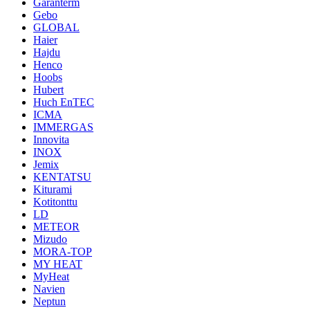
Garanterm
Gebo
GLOBAL
Haier
Hajdu
Henco
Hoobs
Hubert
Huch EnTEC
ICMA
IMMERGAS
Innovita
INOX
Jemix
KENTATSU
Kiturami
Kotitonttu
LD
METEOR
Mizudo
MORA-TOP
MY HEAT
MyHeat
Navien
Neptun