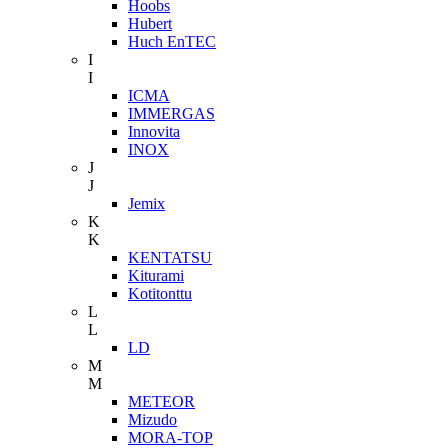
Hoobs
Hubert
Huch EnTEC
I
I
ICMA
IMMERGAS
Innovita
INOX
J
J
Jemix
K
K
KENTATSU
Kiturami
Kotitonttu
L
L
LD
M
M
METEOR
Mizudo
MORA-TOP