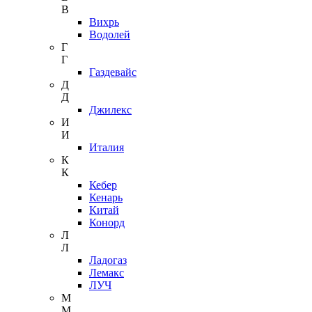
В
Вихрь
Водолей
Г
Г
Газдевайс
Д
Д
Джилекс
И
И
Италия
К
К
Кебер
Кенарь
Китай
Конорд
Л
Л
Ладогаз
Лемакс
ЛУЧ
М
М