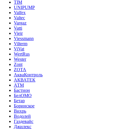
TIM
UNIPUMP
Valfex
Valtec
Vargaz
Vatti
Vieir
Viessmann
Vilterm
ViVat
WertRus
Wester
Zont
ZOTA
АкваКонтроль
АКВАТЕК
АТМ
Бастион
БелОМО
Бетар
Боринское
Вихрь
Водолей
Газдевайс
Джилекс