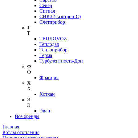
Север
Сигнал
СИКЗ (Газотрон-С)
Счетприбор
Т
Т
ТЕПЛОVOZ
Теплодар
Теплоприбор
Терма
Турбулентность-Дон
Ф
Ф
Франция
Х
Х
Хотхан
Э
Э
Эван
Все бренды
Главная
Котлы отопления
Напольные газовые котлы