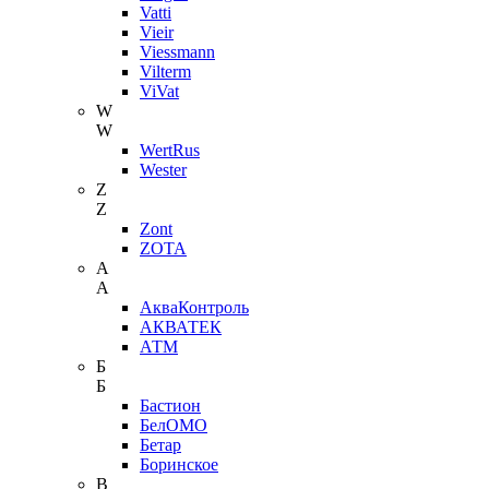
Vatti
Vieir
Viessmann
Vilterm
ViVat
W
W
WertRus
Wester
Z
Z
Zont
ZOTA
А
А
АкваКонтроль
АКВАТЕК
АТМ
Б
Б
Бастион
БелОМО
Бетар
Боринское
В