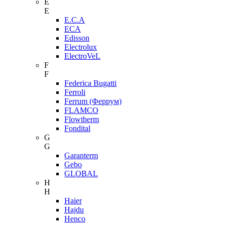
E
E
E.C.A
ECA
Edisson
Electrolux
ElectroVeL
F
F
Federica Bugatti
Ferroli
Ferrum (Феррум)
FLAMCO
Flowtherm
Fondital
G
G
Garanterm
Gebo
GLOBAL
H
H
Haier
Hajdu
Henco