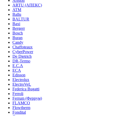
Ariston
ARTU (АПЕКС)
ATM
Ballu
BALTUR
Baxi
Bergerr
Bosch
Buran
Candy
Chaffoteaux
CyberPower
De Dietrich
DR-Termo
E.C.A
ECA
Edisson
Electrolux
ElectroVeL
Federica Bugatti
Ferroli
Ferrum (Феррум)
FLAMCO
Flowtherm
Fondital