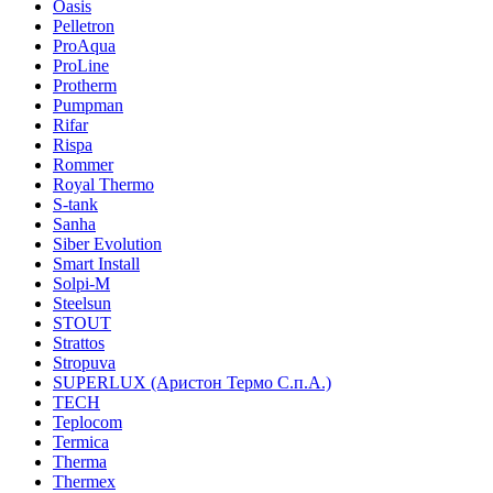
Oasis
Pelletron
ProAqua
ProLine
Protherm
Pumpman
Rifar
Rispa
Rommer
Royal Thermo
S-tank
Sanha
Siber Evolution
Smart Install
Solpi-M
Steelsun
STOUT
Strattos
Stropuva
SUPERLUX (Аристон Термо С.п.А.)
TECH
Teplocom
Termica
Therma
Thermex