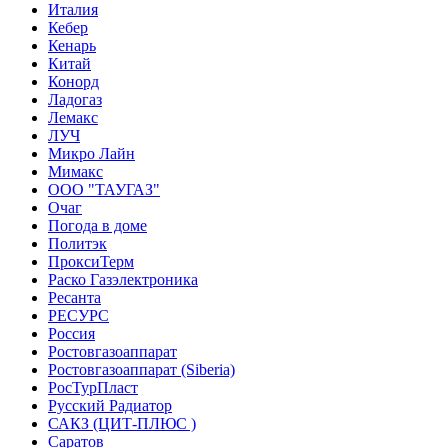
Италия
Кебер
Кенарь
Китай
Конорд
Ладогаз
Лемакс
ЛУЧ
Микро Лайн
Мимакс
ООО "ТАУГАЗ"
Очаг
Погода в доме
Политэк
ПроксиТерм
Раско Газэлектроника
Ресанта
РЕСУРС
Россия
Ростовгазоаппарат
Ростовгазоаппарат (Siberia)
РосТурПласт
Русский Радиатор
САКЗ (ЦИТ-ПЛЮС )
Саратов