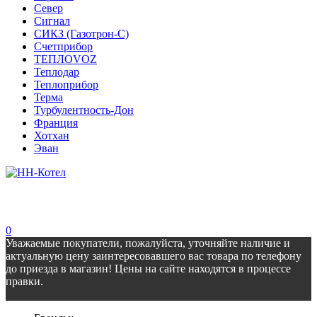
Север
Сигнал
СИКЗ (Газотрон-С)
Счетприбор
ТЕПЛОVOZ
Теплодар
Теплоприбор
Терма
Турбулентность-Дон
Франция
Хотхан
Эван
0
Уважаемые покупатели, пожалуйста, уточняйте наличие и
актуальную цену заинтересовавшего вас товара по телефону
до приезда в магазин! Цены на сайте находятся в процессе
правки.