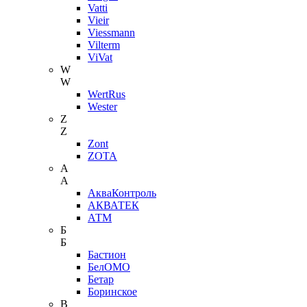
Vatti
Vieir
Viessmann
Vilterm
ViVat
W
W
WertRus
Wester
Z
Z
Zont
ZOTA
А
А
АкваКонтроль
АКВАТЕК
АТМ
Б
Б
Бастион
БелОМО
Бетар
Боринское
В