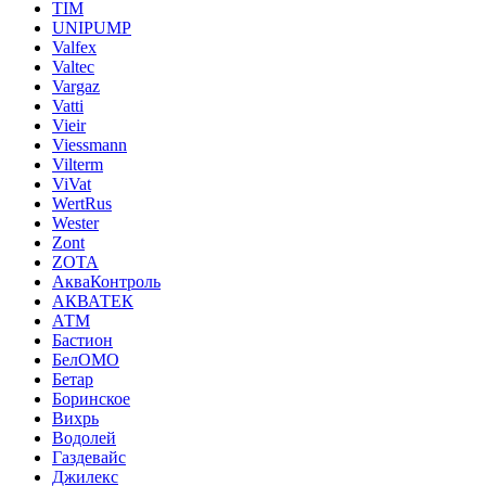
TIM
UNIPUMP
Valfex
Valtec
Vargaz
Vatti
Vieir
Viessmann
Vilterm
ViVat
WertRus
Wester
Zont
ZOTA
АкваКонтроль
АКВАТЕК
АТМ
Бастион
БелОМО
Бетар
Боринское
Вихрь
Водолей
Газдевайс
Джилекс