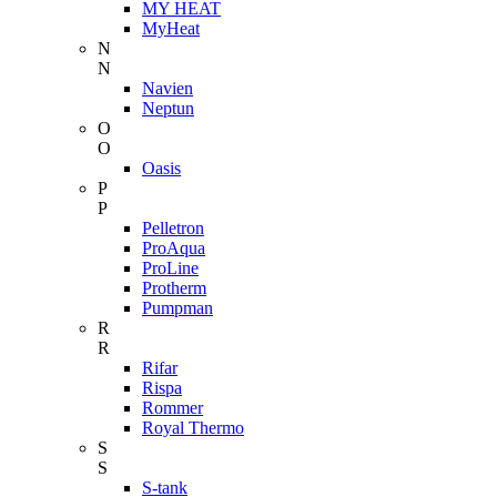
MY HEAT
MyHeat
N
N
Navien
Neptun
O
O
Oasis
P
P
Pelletron
ProAqua
ProLine
Protherm
Pumpman
R
R
Rifar
Rispa
Rommer
Royal Thermo
S
S
S-tank