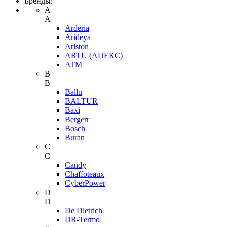
Бренды:
A
A
Arderia
Arideya
Ariston
ARTU (АПЕКС)
ATM
B
B
Ballu
BALTUR
Baxi
Bergerr
Bosch
Buran
C
C
Candy
Chaffoteaux
CyberPower
D
D
De Dietrich
DR-Termo