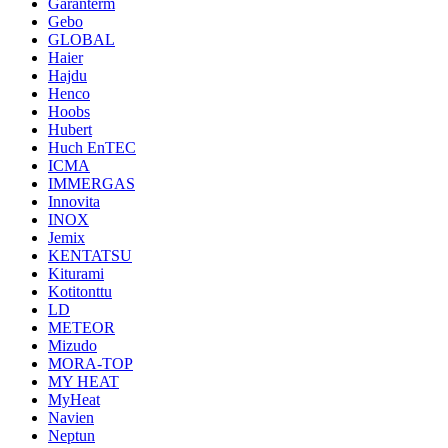
Garanterm
Gebo
GLOBAL
Haier
Hajdu
Henco
Hoobs
Hubert
Huch EnTEC
ICMA
IMMERGAS
Innovita
INOX
Jemix
KENTATSU
Kiturami
Kotitonttu
LD
METEOR
Mizudo
MORA-TOP
MY HEAT
MyHeat
Navien
Neptun