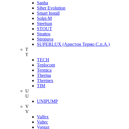
Sanha
Siber Evolution
Smart Install
Solpi-M
Steelsun
STOUT
Strattos
Stropuva
SUPERLUX (Аристон Термо С.п.А.)
T
T
TECH
Teplocom
Termica
Therma
Thermex
TIM
U
U
UNIPUMP
V
V
Valfex
Valtec
Vargaz