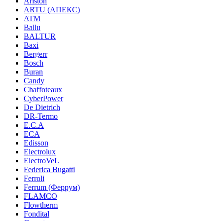
Ariston
ARTU (АПЕКС)
ATM
Ballu
BALTUR
Baxi
Bergerr
Bosch
Buran
Candy
Chaffoteaux
CyberPower
De Dietrich
DR-Termo
E.C.A
ECA
Edisson
Electrolux
ElectroVeL
Federica Bugatti
Ferroli
Ferrum (Феррум)
FLAMCO
Flowtherm
Fondital