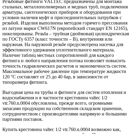
Резьбовые фитинги VALTEC предназначены для монтажа
стальных, металлополимерных и медных труб, подключения
арматуры, сантехнических приборов и оборудования при
условии наличия муфт и присоединительных патрубков с
резьбой. Изделия выполнены методом горячего прессования
из латуни марки CW617N (европейский стандарт EN 12165),
никелированы. Резьба – трубная (дюймовая) цилиндрическая
по ГОСТу 6357 (класс точности – В), внутренняя или
наружная. На наружной резьбе предусмотрена насечка для
эффективного удержания уплотнительного материала.
Наличие таблиц местных сопротивлений для каждого
фитинга и любого направления потока позволяет повысить
точность гидравлических расчетов и экономичность систем.
Максимальное рабочее давление при температуре жидкости
120 °С составляет от 25 до 40 бар, в зависимости от
типоразмера фитинга.
Выгодная цена на трубы и фитинги для систем отопления и
водоснабжения и в частности крестовина valtec 1/2
vtr.760.n.0004 обусловлена, прежде всего, огромными
запасами продукции на собственном складском хранении,
сотрудничеством с производителями напрямую и большими
партиями поставок.
Купить крестовина valtec 1/2 vtr.760.n.0004 возможно как,