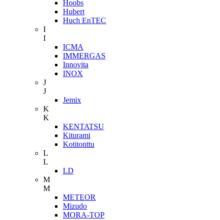
Hoobs
Hubert
Huch EnTEC
I
I
ICMA
IMMERGAS
Innovita
INOX
J
J
Jemix
K
K
KENTATSU
Kiturami
Kotitonttu
L
L
LD
M
M
METEOR
Mizudo
MORA-TOP