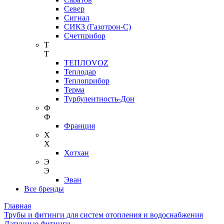
Север
Сигнал
СИКЗ (Газотрон-С)
Счетприбор
Т
Т
ТЕПЛОVOZ
Теплодар
Теплоприбор
Терма
Турбулентность-Дон
Ф
Ф
Франция
Х
Х
Хотхан
Э
Э
Эван
Все бренды
Главная
Трубы и фитинги для систем отопления и водоснабжения
Латунные фитинги