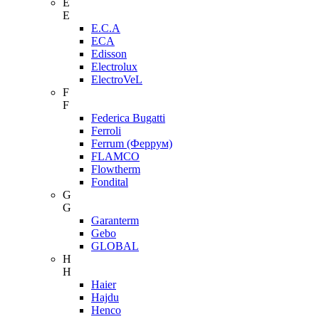
E
E
E.C.A
ECA
Edisson
Electrolux
ElectroVeL
F
F
Federica Bugatti
Ferroli
Ferrum (Феррум)
FLAMCO
Flowtherm
Fondital
G
G
Garanterm
Gebo
GLOBAL
H
H
Haier
Hajdu
Henco