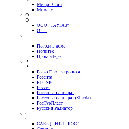
Микро Лайн
Мимакс
О
О
ООО "ТАУГАЗ"
Очаг
П
П
Погода в доме
Политэк
ПроксиТерм
Р
Р
Раско Газэлектроника
Ресанта
РЕСУРС
Россия
Ростовгазоаппарат
Ростовгазоаппарат (Siberia)
РосТурПласт
Русский Радиатор
С
С
САКЗ (ЦИТ-ПЛЮС )
Саратов