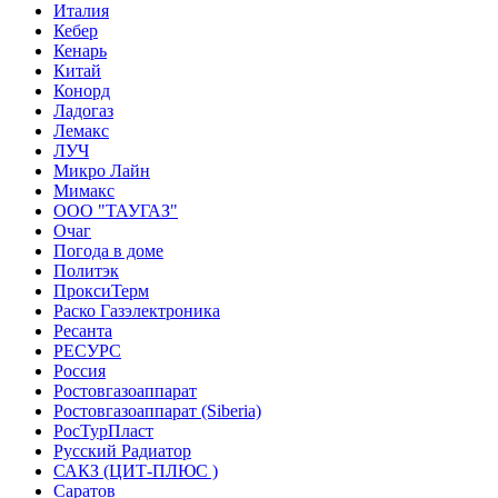
Италия
Кебер
Кенарь
Китай
Конорд
Ладогаз
Лемакс
ЛУЧ
Микро Лайн
Мимакс
ООО "ТАУГАЗ"
Очаг
Погода в доме
Политэк
ПроксиТерм
Раско Газэлектроника
Ресанта
РЕСУРС
Россия
Ростовгазоаппарат
Ростовгазоаппарат (Siberia)
РосТурПласт
Русский Радиатор
САКЗ (ЦИТ-ПЛЮС )
Саратов