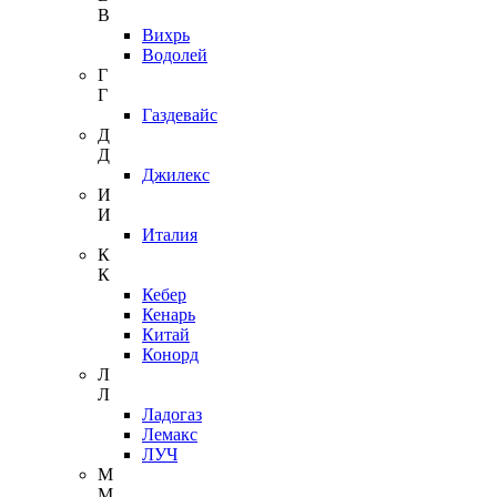
В
Вихрь
Водолей
Г
Г
Газдевайс
Д
Д
Джилекс
И
И
Италия
К
К
Кебер
Кенарь
Китай
Конорд
Л
Л
Ладогаз
Лемакс
ЛУЧ
М
М