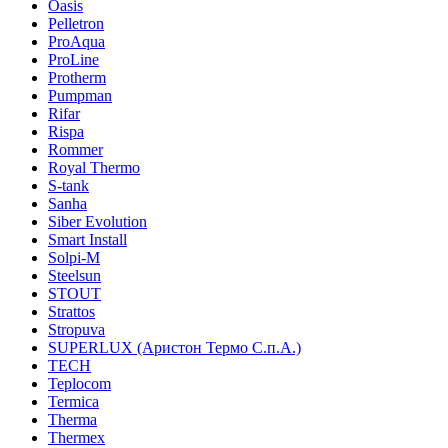
Oasis
Pelletron
ProAqua
ProLine
Protherm
Pumpman
Rifar
Rispa
Rommer
Royal Thermo
S-tank
Sanha
Siber Evolution
Smart Install
Solpi-M
Steelsun
STOUT
Strattos
Stropuva
SUPERLUX (Аристон Термо С.п.А.)
TECH
Teplocom
Termica
Therma
Thermex