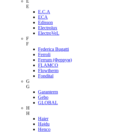
E
E
E.C.A
ECA
Edisson
Electrolux
ElectroVeL
F
F
Federica Bugatti
Ferroli
Ferrum (Феррум)
FLAMCO
Flowtherm
Fondital
G
G
Garanterm
Gebo
GLOBAL
H
H
Haier
Hajdu
Henco