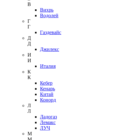
В
Вихрь
Водолей
Г
Г
Газдевайс
Д
Д
Джилекс
И
И
Италия
К
К
Кебер
Кенарь
Китай
Конорд
Л
Л
Ладогаз
Лемакс
ЛУЧ
М
М