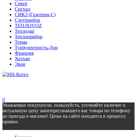
Север
Сигнал
СИКЗ (Газотрон-С)
Счетприбор
ТЕПЛОVOZ
Теплодар
Теплоприбор
Терма
Турбулентность-Дон
Франция
Хотхан
Эван
0
Уважаемые покупатели, пожалуйста, уточняйте наличие и
актуальную цену заинтересовавшего вас товара по телефону
до приезда в магазин! Цены на сайте находятся в процессе
правки.