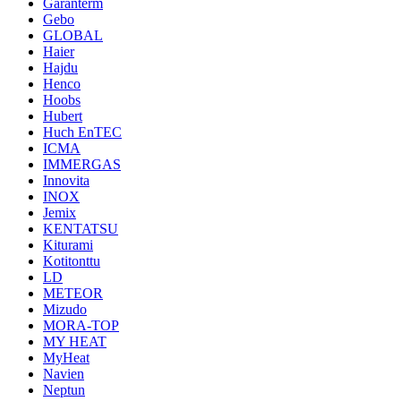
Garanterm
Gebo
GLOBAL
Haier
Hajdu
Henco
Hoobs
Hubert
Huch EnTEC
ICMA
IMMERGAS
Innovita
INOX
Jemix
KENTATSU
Kiturami
Kotitonttu
LD
METEOR
Mizudo
MORA-TOP
MY HEAT
MyHeat
Navien
Neptun