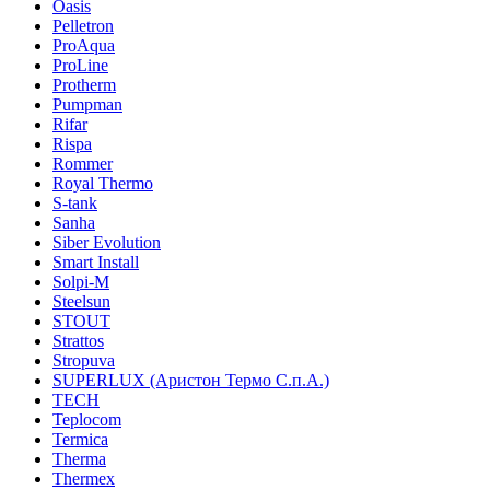
Oasis
Pelletron
ProAqua
ProLine
Protherm
Pumpman
Rifar
Rispa
Rommer
Royal Thermo
S-tank
Sanha
Siber Evolution
Smart Install
Solpi-M
Steelsun
STOUT
Strattos
Stropuva
SUPERLUX (Аристон Термо С.п.А.)
TECH
Teplocom
Termica
Therma
Thermex