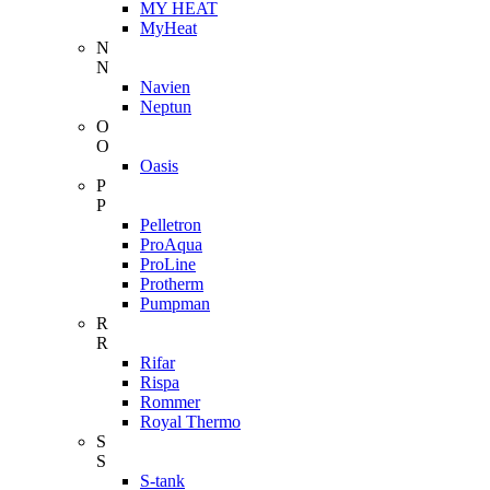
MY HEAT
MyHeat
N
N
Navien
Neptun
O
O
Oasis
P
P
Pelletron
ProAqua
ProLine
Protherm
Pumpman
R
R
Rifar
Rispa
Rommer
Royal Thermo
S
S
S-tank