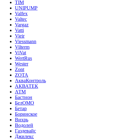
TIM
UNIPUMP
Valfex
Valtec
Vargaz
Vatti
Vieir
Viessmann
Vilterm
ViVat
WertRus
Wester
Zont
ZOTA
АкваКонтроль
АКВАТЕК
АТМ
Бастион
БелОМО
Бетар
Боринское
Вихрь
Водолей
Газдевайс
Джилекс