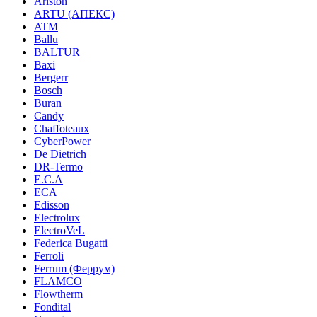
Ariston
ARTU (АПЕКС)
ATM
Ballu
BALTUR
Baxi
Bergerr
Bosch
Buran
Candy
Chaffoteaux
CyberPower
De Dietrich
DR-Termo
E.C.A
ECA
Edisson
Electrolux
ElectroVeL
Federica Bugatti
Ferroli
Ferrum (Феррум)
FLAMCO
Flowtherm
Fondital