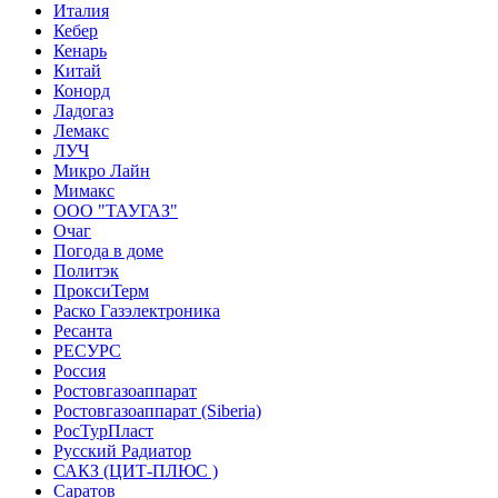
Италия
Кебер
Кенарь
Китай
Конорд
Ладогаз
Лемакс
ЛУЧ
Микро Лайн
Мимакс
ООО "ТАУГАЗ"
Очаг
Погода в доме
Политэк
ПроксиТерм
Раско Газэлектроника
Ресанта
РЕСУРС
Россия
Ростовгазоаппарат
Ростовгазоаппарат (Siberia)
РосТурПласт
Русский Радиатор
САКЗ (ЦИТ-ПЛЮС )
Саратов