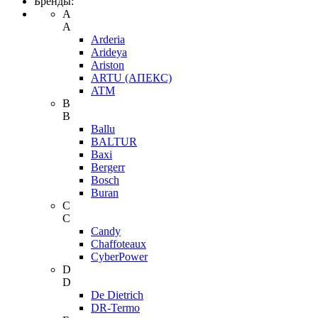
Бренды:
A
A
Arderia
Arideya
Ariston
ARTU (АПЕКС)
ATM
B
B
Ballu
BALTUR
Baxi
Bergerr
Bosch
Buran
C
C
Candy
Chaffoteaux
CyberPower
D
D
De Dietrich
DR-Termo