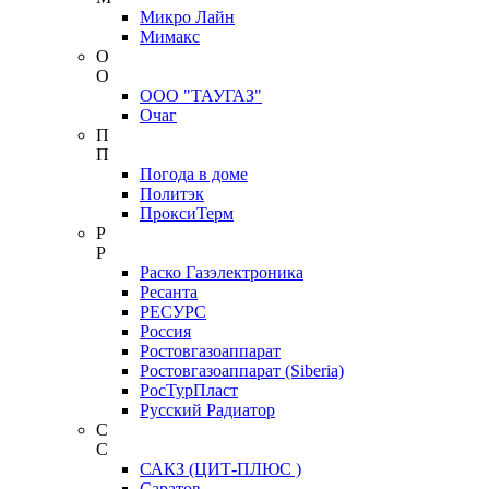
Микро Лайн
Мимакс
О
О
ООО "ТАУГАЗ"
Очаг
П
П
Погода в доме
Политэк
ПроксиТерм
Р
Р
Раско Газэлектроника
Ресанта
РЕСУРС
Россия
Ростовгазоаппарат
Ростовгазоаппарат (Siberia)
РосТурПласт
Русский Радиатор
С
С
САКЗ (ЦИТ-ПЛЮС )
Саратов