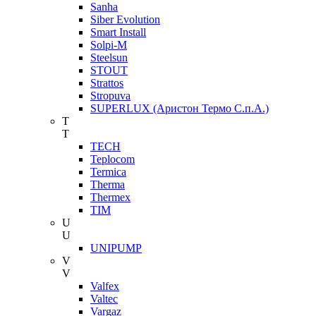
Sanha
Siber Evolution
Smart Install
Solpi-M
Steelsun
STOUT
Strattos
Stropuva
SUPERLUX (Аристон Термо С.п.А.)
T
T
TECH
Teplocom
Termica
Therma
Thermex
TIM
U
U
UNIPUMP
V
V
Valfex
Valtec
Vargaz