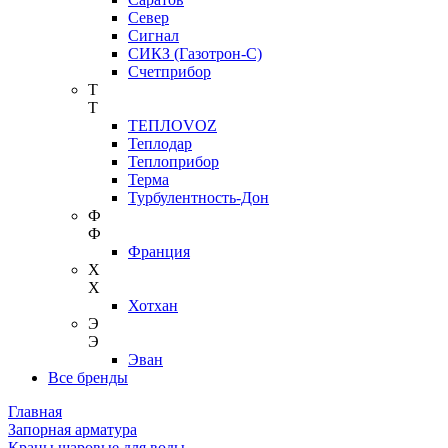
Север
Сигнал
СИКЗ (Газотрон-С)
Счетприбор
Т
Т
ТЕПЛОVOZ
Теплодар
Теплоприбор
Терма
Турбулентность-Дон
Ф
Ф
Франция
Х
Х
Хотхан
Э
Э
Эван
Все бренды
Главная
Запорная арматура
Краны шаровые для воды