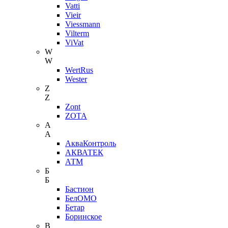
Vatti
Vieir
Viessmann
Vilterm
ViVat
W
W
WertRus
Wester
Z
Z
Zont
ZOTA
А
А
АкваКонтроль
АКВАТЕК
АТМ
Б
Б
Бастион
БелОМО
Бетар
Боринское
В