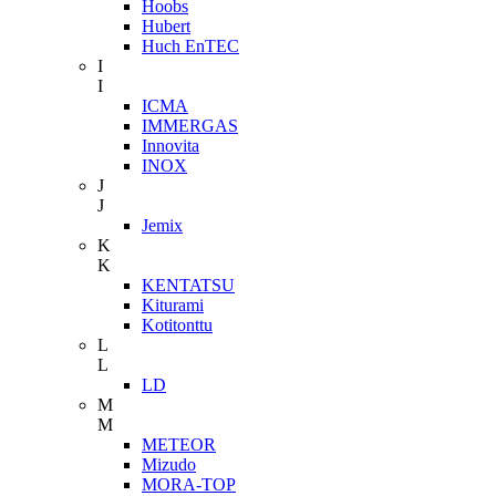
Hoobs
Hubert
Huch EnTEC
I
I
ICMA
IMMERGAS
Innovita
INOX
J
J
Jemix
K
K
KENTATSU
Kiturami
Kotitonttu
L
L
LD
M
M
METEOR
Mizudo
MORA-TOP