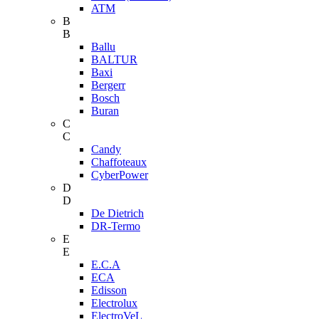
ATM
B
B
Ballu
BALTUR
Baxi
Bergerr
Bosch
Buran
C
C
Candy
Chaffoteaux
CyberPower
D
D
De Dietrich
DR-Termo
E
E
E.C.A
ECA
Edisson
Electrolux
ElectroVeL