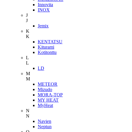
Innovita
INOX
J
J
Jemix
K
K
KENTATSU
Kiturami
Kotitonttu
L
L
LD
M
M
METEOR
Mizudo
MORA-TOP
MY HEAT
MyHeat
N
N
Navien
Neptun
O