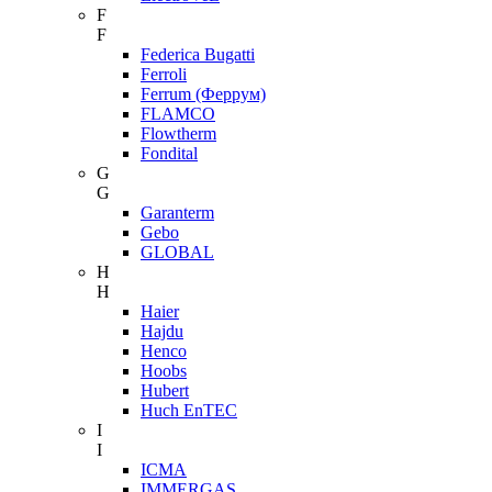
F
F
Federica Bugatti
Ferroli
Ferrum (Феррум)
FLAMCO
Flowtherm
Fondital
G
G
Garanterm
Gebo
GLOBAL
H
H
Haier
Hajdu
Henco
Hoobs
Hubert
Huch EnTEC
I
I
ICMA
IMMERGAS