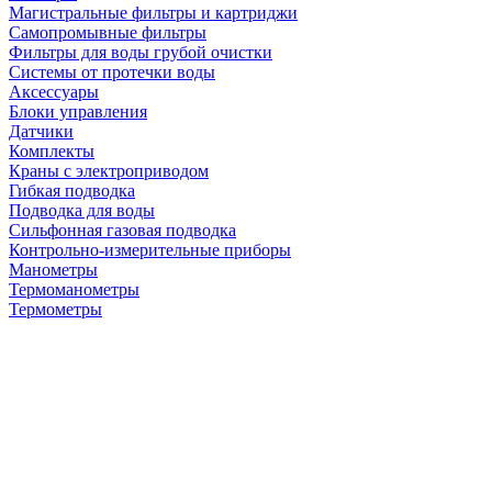
Магистральные фильтры и картриджи
Самопромывные фильтры
Фильтры для воды грубой очистки
Системы от протечки воды
Аксессуары
Блоки управления
Датчики
Комплекты
Краны с электроприводом
Гибкая подводка
Подводка для воды
Сильфонная газовая подводка
Контрольно-измерительные приборы
Манометры
Термоманометры
Термометры