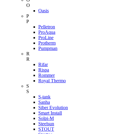
O
Oasis
P
P
Pelletron
ProAqua
ProLine
Protherm
Pumpman
R
R
Rifar
Rispa
Rommer
Royal Thermo
S
S
S-tank
Sanha
Siber Evolution
Smart Install
Solpi-M
Steelsun
STOUT