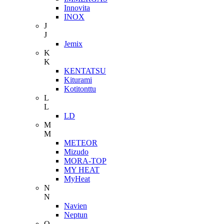
Innovita
INOX
J
J
Jemix
K
K
KENTATSU
Kiturami
Kotitonttu
L
L
LD
M
M
METEOR
Mizudo
MORA-TOP
MY HEAT
MyHeat
N
N
Navien
Neptun
O