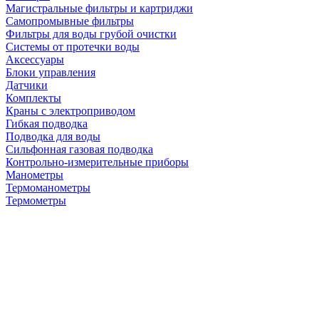
Магистральные фильтры и картриджи
Самопромывные фильтры
Фильтры для воды грубой очистки
Системы от протечки воды
Аксессуары
Блоки управления
Датчики
Комплекты
Краны с электроприводом
Гибкая подводка
Подводка для воды
Сильфонная газовая подводка
Контрольно-измерительные приборы
Манометры
Термоманометры
Термометры