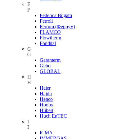
F
F
Federica Bugatti
Ferroli
Ferrum (Феррум)
FLAMCO
Flowtherm
Fondital
G
G
Garanterm
Gebo
GLOBAL
H
H
Haier
Hajdu
Henco
Hoobs
Hubert
Huch EnTEC
I
I
ICMA
IMMERGAS