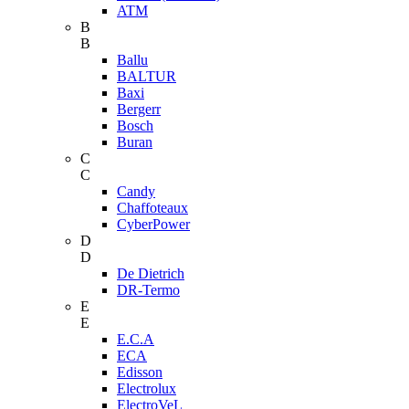
ATM
B
B
Ballu
BALTUR
Baxi
Bergerr
Bosch
Buran
C
C
Candy
Chaffoteaux
CyberPower
D
D
De Dietrich
DR-Termo
E
E
E.C.A
ECA
Edisson
Electrolux
ElectroVeL