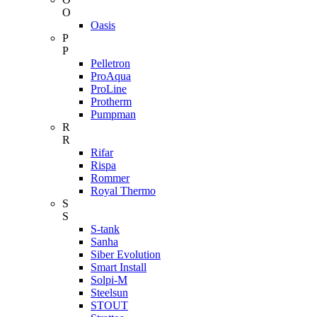
O
Oasis
P
P
Pelletron
ProAqua
ProLine
Protherm
Pumpman
R
R
Rifar
Rispa
Rommer
Royal Thermo
S
S
S-tank
Sanha
Siber Evolution
Smart Install
Solpi-M
Steelsun
STOUT