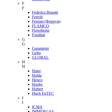
F
F
Federica Bugatti
Ferroli
Ferrum (Феррум)
FLAMCO
Flowtherm
Fondital
G
G
Garanterm
Gebo
GLOBAL
H
H
Haier
Hajdu
Henco
Hoobs
Hubert
Huch EnTEC
I
I
ICMA
IMMERGAS