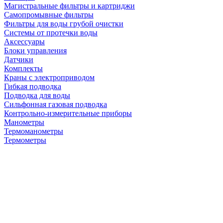
Магистральные фильтры и картриджи
Самопромывные фильтры
Фильтры для воды грубой очистки
Системы от протечки воды
Аксессуары
Блоки управления
Датчики
Комплекты
Краны с электроприводом
Гибкая подводка
Подводка для воды
Сильфонная газовая подводка
Контрольно-измерительные приборы
Манометры
Термоманометры
Термометры