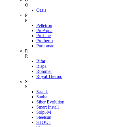
O
Oasis
P
P
Pelletron
ProAqua
ProLine
Protherm
Pumpman
R
R
Rifar
Rispa
Rommer
Royal Thermo
S
S
S-tank
Sanha
Siber Evolution
Smart Install
Solpi-M
Steelsun
STOUT