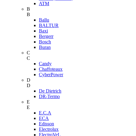
ATM
B
B
Ballu
BALTUR
Baxi
Bergerr
Bosch
Buran
C
C
Candy
Chaffoteaux
CyberPower
D
D
De Dietrich
DR-Termo
E
E
E.C.A
ECA
Edisson
Electrolux
ElectroVeL