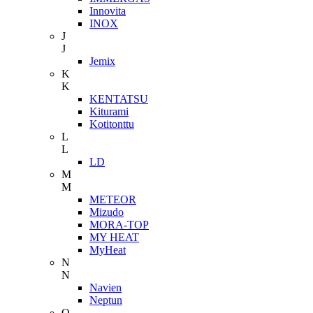
Innovita
INOX
J
J
Jemix
K
K
KENTATSU
Kiturami
Kotitonttu
L
L
LD
M
M
METEOR
Mizudo
MORA-TOP
MY HEAT
MyHeat
N
N
Navien
Neptun
O