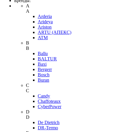
Бренды:
A
A
Arderia
Arideya
Ariston
ARTU (АПЕКС)
ATM
B
B
Ballu
BALTUR
Baxi
Bergerr
Bosch
Buran
C
C
Candy
Chaffoteaux
CyberPower
D
D
De Dietrich
DR-Termo