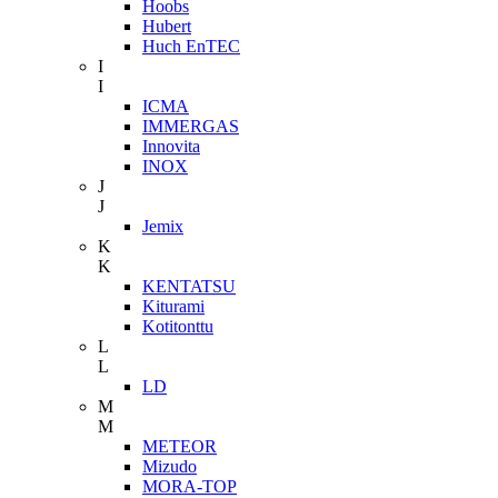
Hoobs
Hubert
Huch EnTEC
I
I
ICMA
IMMERGAS
Innovita
INOX
J
J
Jemix
K
K
KENTATSU
Kiturami
Kotitonttu
L
L
LD
M
M
METEOR
Mizudo
MORA-TOP