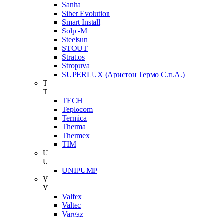
Sanha
Siber Evolution
Smart Install
Solpi-M
Steelsun
STOUT
Strattos
Stropuva
SUPERLUX (Аристон Термо С.п.А.)
T
T
TECH
Teplocom
Termica
Therma
Thermex
TIM
U
U
UNIPUMP
V
V
Valfex
Valtec
Vargaz