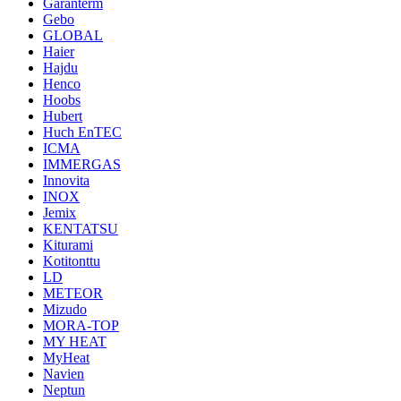
Garanterm
Gebo
GLOBAL
Haier
Hajdu
Henco
Hoobs
Hubert
Huch EnTEC
ICMA
IMMERGAS
Innovita
INOX
Jemix
KENTATSU
Kiturami
Kotitonttu
LD
METEOR
Mizudo
MORA-TOP
MY HEAT
MyHeat
Navien
Neptun