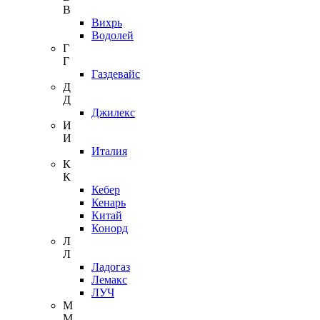
В
Вихрь
Водолей
Г
Г
Газдевайс
Д
Д
Джилекс
И
И
Италия
К
К
Кебер
Кенарь
Китай
Конорд
Л
Л
Ладогаз
Лемакс
ЛУЧ
М
М