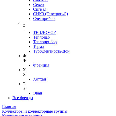
Север
Сигнал
СИКЗ (Газотрон-С)
Счетприбор
Т
Т
ТЕПЛОVOZ
Теплодар
Теплоприбор
Терма
Турбулентность-Дон
Ф
Ф
Франция
Х
Х
Хотхан
Э
Э
Эван
Все бренды
Главная
Коллекторы и коллекторные группы
Коллекторные группы