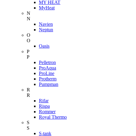
MY HEAT
MyHeat
N
N
Navien
Neptun
O
O
Oasis
P
P
Pelletron
ProAqua
ProLine
Protherm
Pumpman
R
R
Rifar
Rispa
Rommer
Royal Thermo
S
S
S-tank