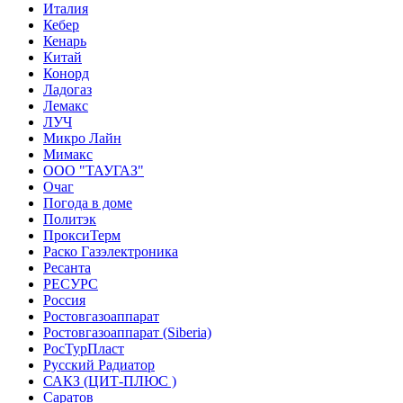
Италия
Кебер
Кенарь
Китай
Конорд
Ладогаз
Лемакс
ЛУЧ
Микро Лайн
Мимакс
ООО "ТАУГАЗ"
Очаг
Погода в доме
Политэк
ПроксиТерм
Раско Газэлектроника
Ресанта
РЕСУРС
Россия
Ростовгазоаппарат
Ростовгазоаппарат (Siberia)
РосТурПласт
Русский Радиатор
САКЗ (ЦИТ-ПЛЮС )
Саратов