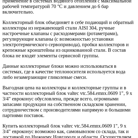
применение в системах водяного отопления с максимальной
рабочей температурой 70 °C и давлением до 6 бар
включительно.
Коллекторный блок объединяет в себе подающий и обратный
коллекторы из нержавеющей стали AISI 304, ручные
настроечные клапаны с расходомерами (ротаметрами),
регулирующие клапаны (с возможностью установки
электротермического сервопривода), пробки коллекторов и
крепежные кронштейны из оцинкованной стали. В состав
блока не входят элементы сервисной группы.
Данные коллекторные блоки можно использоваться в
системах, где в качестве теплоносителя используется вода
либо незамерзающие гликолевые смеси.
Выгодная цена на коллекторы и коллекторные группы и в
частности коллекторный блок valtec vtc.584.emnx.0609 1", 9 x
3/4" евроконус обусловлена, прежде всего, огромными
запасами продукции на собственном складском хранении,
сотрудничеством с производителями напрямую и большими
партиями поставок.
Купить коллекторный блок valtec vtc.584.emnx.0609 1", 9 x
3/4" евроконус возможно как, самовывозом со склада, так и
доставкой по Нижнему Новгороду и области. Осуществляем