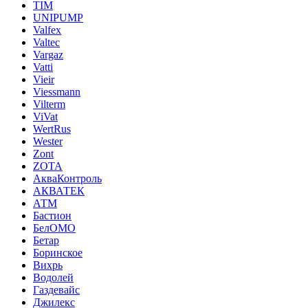
TIM
UNIPUMP
Valfex
Valtec
Vargaz
Vatti
Vieir
Viessmann
Vilterm
ViVat
WertRus
Wester
Zont
ZOTA
АкваКонтроль
АКВАТЕК
АТМ
Бастион
БелОМО
Бетар
Боринское
Вихрь
Водолей
Газдевайс
Джилекс