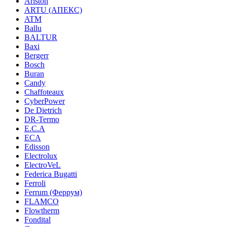
Ariston
ARTU (АПЕКС)
ATM
Ballu
BALTUR
Baxi
Bergerr
Bosch
Buran
Candy
Chaffoteaux
CyberPower
De Dietrich
DR-Termo
E.C.A
ECA
Edisson
Electrolux
ElectroVeL
Federica Bugatti
Ferroli
Ferrum (Феррум)
FLAMCO
Flowtherm
Fondital