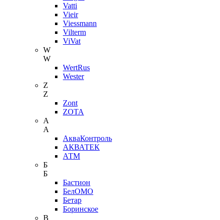
Vatti
Vieir
Viessmann
Vilterm
ViVat
W
W
WertRus
Wester
Z
Z
Zont
ZOTA
А
А
АкваКонтроль
АКВАТЕК
АТМ
Б
Б
Бастион
БелОМО
Бетар
Боринское
В