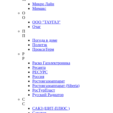
Микро Лайн
Мимакс
О
О
ООО "ТАУГАЗ"
Очаг
П
П
Погода в доме
Политэк
ПроксиТерм
Р
Р
Раско Газэлектроника
Ресанта
РЕСУРС
Россия
Ростовгазоаппарат
Ростовгазоаппарат (Siberia)
РосТурПласт
Русский Радиатор
С
С
САКЗ (ЦИТ-ПЛЮС )
Саратов