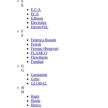
E
E
E.C.A
ECA
Edisson
Electrolux
ElectroVeL
F
F
Federica Bugatti
Ferroli
Ferrum (Феррум)
FLAMCO
Flowtherm
Fondital
G
G
Garanterm
Gebo
GLOBAL
H
H
Haier
Hajdu
Henco