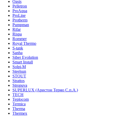
Oasis
Pelletron
ProAqua
ProLine
Protherm
Pumpman
Rifar
Rispa
Rommer
Royal Thermo
S-tank
Sanha
Siber Evolution
Smart Install
Solpi-M
Steelsun
STOUT
Strattos
Stropuva
SUPERLUX (Аристон Термо С.п.А.)
TECH
Teplocom
Termica
Therma
Thermex