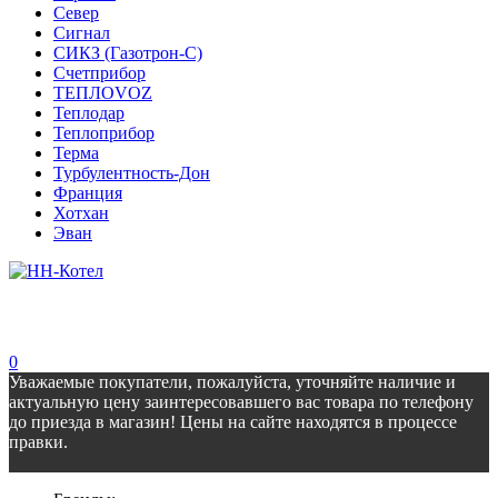
Север
Сигнал
СИКЗ (Газотрон-С)
Счетприбор
ТЕПЛОVOZ
Теплодар
Теплоприбор
Терма
Турбулентность-Дон
Франция
Хотхан
Эван
0
Уважаемые покупатели, пожалуйста, уточняйте наличие и
актуальную цену заинтересовавшего вас товара по телефону
до приезда в магазин! Цены на сайте находятся в процессе
правки.