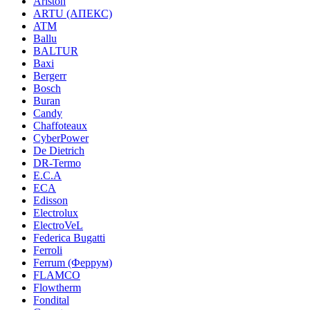
Ariston
ARTU (АПЕКС)
ATM
Ballu
BALTUR
Baxi
Bergerr
Bosch
Buran
Candy
Chaffoteaux
CyberPower
De Dietrich
DR-Termo
E.C.A
ECA
Edisson
Electrolux
ElectroVeL
Federica Bugatti
Ferroli
Ferrum (Феррум)
FLAMCO
Flowtherm
Fondital