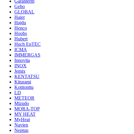
Garanterm
Gebo
GLOBAL
Haier
Hajdu
Henco
Hoobs
Hubert
Huch EnTEC
ICMA
IMMERGAS
Innovita
INOX
Jemix
KENTATSU
Kiturami
Kotitonttu
LD
METEOR
Mizudo
MORA-TOP
MY HEAT
MyHeat
Navien
Neptun