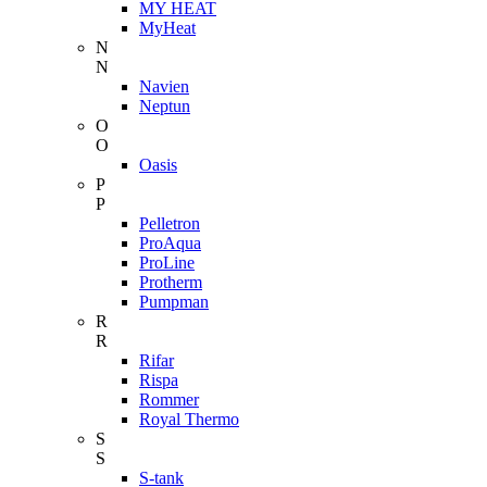
MY HEAT
MyHeat
N
N
Navien
Neptun
O
O
Oasis
P
P
Pelletron
ProAqua
ProLine
Protherm
Pumpman
R
R
Rifar
Rispa
Rommer
Royal Thermo
S
S
S-tank