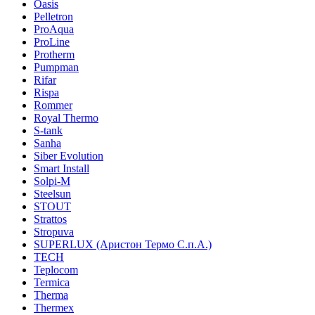
Oasis
Pelletron
ProAqua
ProLine
Protherm
Pumpman
Rifar
Rispa
Rommer
Royal Thermo
S-tank
Sanha
Siber Evolution
Smart Install
Solpi-M
Steelsun
STOUT
Strattos
Stropuva
SUPERLUX (Аристон Термо С.п.А.)
TECH
Teplocom
Termica
Therma
Thermex