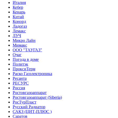
Италия
Кебер
Кенарь
Китай
Конорд
Ладогаз
Лемакс
ЛУЧ
Микро Лайн
Мимакс
ООО "ТАУГАЗ"
Очаг
Погода в доме
Политэк
ПроксиТерм
Раско Газэлектроника
Ресанта
РЕСУРС
Россия
Ростовгазоаппарат
Ростовгазоаппарат (Siberia)
РосТурПласт
Русский Радиатор
САКЗ (ЦИТ-ПЛЮС )
Саратов