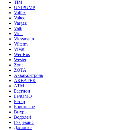
TIM
UNIPUMP
Valfex
Valtec
Vargaz
Vatti
Vieir
Viessmann
Vilterm
ViVat
WertRus
Wester
Zont
ZOTA
АкваКонтроль
АКВАТЕК
АТМ
Бастион
БелОМО
Бетар
Боринское
Вихрь
Водолей
Газдевайс
Джилекс