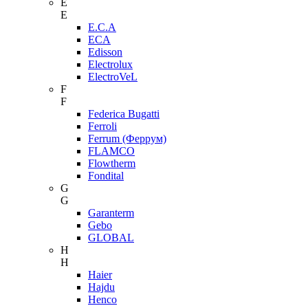
E
E
E.C.A
ECA
Edisson
Electrolux
ElectroVeL
F
F
Federica Bugatti
Ferroli
Ferrum (Феррум)
FLAMCO
Flowtherm
Fondital
G
G
Garanterm
Gebo
GLOBAL
H
H
Haier
Hajdu
Henco