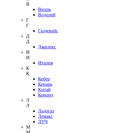
В
Вихрь
Водолей
Г
Г
Газдевайс
Д
Д
Джилекс
И
И
Италия
К
К
Кебер
Кенарь
Китай
Конорд
Л
Л
Ладогаз
Лемакс
ЛУЧ
М
М