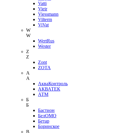
Vatti
Vieir
Viessmann
Vilterm
ViVat
W
W
WertRus
Wester
Z
Z
Zont
ZOTA
А
А
АкваКонтроль
АКВАТЕК
АТМ
Б
Б
Бастион
БелОМО
Бетар
Боринское
В