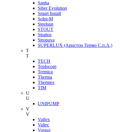
Sanha
Siber Evolution
Smart Install
Solpi-M
Steelsun
STOUT
Strattos
Stropuva
SUPERLUX (Аристон Термо С.п.А.)
T
T
TECH
Teplocom
Termica
Therma
Thermex
TIM
U
U
UNIPUMP
V
V
Valfex
Valtec
Vargaz