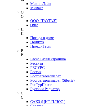
Микро Лайн
Мимакс
О
О
ООО "ТАУГАЗ"
Очаг
П
П
Погода в доме
Политэк
ПроксиТерм
Р
Р
Раско Газэлектроника
Ресанта
РЕСУРС
Россия
Ростовгазоаппарат
Ростовгазоаппарат (Siberia)
РосТурПласт
Русский Радиатор
С
С
САКЗ (ЦИТ-ПЛЮС )
Саратов