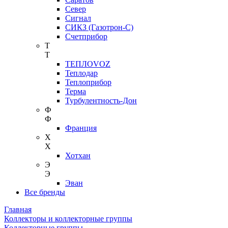
Север
Сигнал
СИКЗ (Газотрон-С)
Счетприбор
Т
Т
ТЕПЛОVOZ
Теплодар
Теплоприбор
Терма
Турбулентность-Дон
Ф
Ф
Франция
Х
Х
Хотхан
Э
Э
Эван
Все бренды
Главная
Коллекторы и коллекторные группы
Коллекторные группы