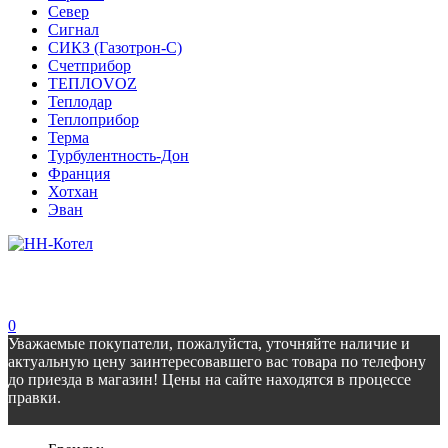
Север
Сигнал
СИКЗ (Газотрон-С)
Счетприбор
ТЕПЛОVOZ
Теплодар
Теплоприбор
Терма
Турбулентность-Дон
Франция
Хотхан
Эван
0
Уважаемые покупатели, пожалуйста, уточняйте наличие и
актуальную цену заинтересовавшего вас товара по телефону
до приезда в магазин! Цены на сайте находятся в процессе
правки.