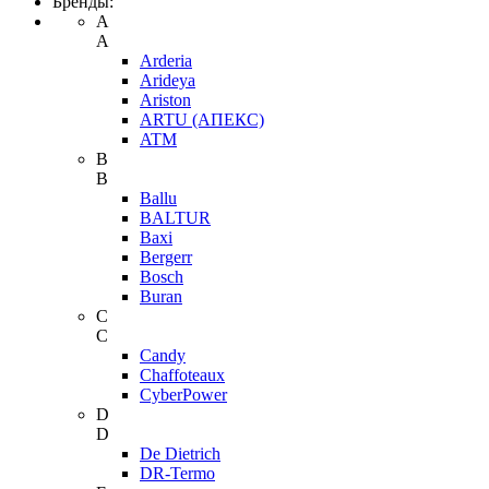
Бренды:
A
A
Arderia
Arideya
Ariston
ARTU (АПЕКС)
ATM
B
B
Ballu
BALTUR
Baxi
Bergerr
Bosch
Buran
C
C
Candy
Chaffoteaux
CyberPower
D
D
De Dietrich
DR-Termo