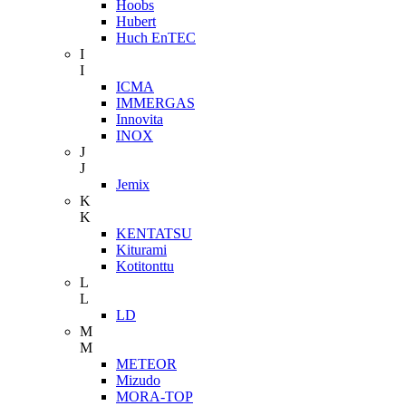
Hoobs
Hubert
Huch EnTEC
I
I
ICMA
IMMERGAS
Innovita
INOX
J
J
Jemix
K
K
KENTATSU
Kiturami
Kotitonttu
L
L
LD
M
M
METEOR
Mizudo
MORA-TOP