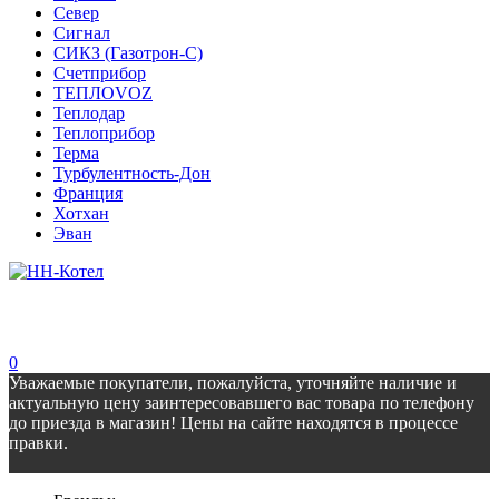
Север
Сигнал
СИКЗ (Газотрон-С)
Счетприбор
ТЕПЛОVOZ
Теплодар
Теплоприбор
Терма
Турбулентность-Дон
Франция
Хотхан
Эван
0
Уважаемые покупатели, пожалуйста, уточняйте наличие и
актуальную цену заинтересовавшего вас товара по телефону
до приезда в магазин! Цены на сайте находятся в процессе
правки.