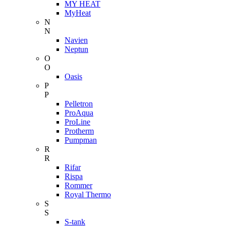
MY HEAT
MyHeat
N
N
Navien
Neptun
O
O
Oasis
P
P
Pelletron
ProAqua
ProLine
Protherm
Pumpman
R
R
Rifar
Rispa
Rommer
Royal Thermo
S
S
S-tank