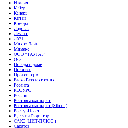
Италия
Кебер
Кенарь
Китай
Конорд
Ладогаз
Лемакс
ЛУЧ
Микро Лайн
Мимакс
ООО "ТАУГАЗ"
Очаг
Погода в доме
Политэк
ПроксиТерм
Раско Газэлектроника
Ресанта
РЕСУРС
Россия
Ростовгазоаппарат
Ростовгазоаппарат (Siberia)
РосТурПласт
Русский Радиатор
САКЗ (ЦИТ-ПЛЮС )
Саратов