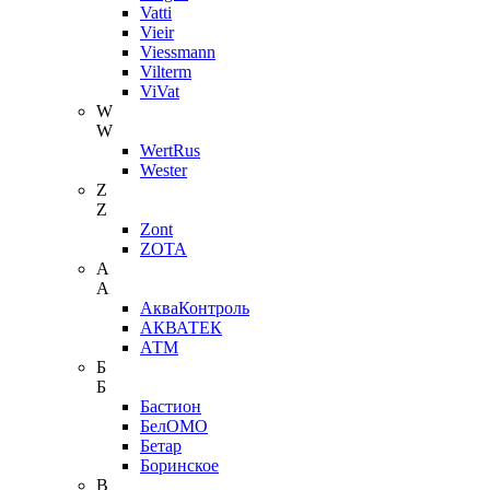
Vatti
Vieir
Viessmann
Vilterm
ViVat
W
W
WertRus
Wester
Z
Z
Zont
ZOTA
А
А
АкваКонтроль
АКВАТЕК
АТМ
Б
Б
Бастион
БелОМО
Бетар
Боринское
В