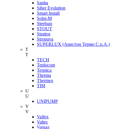
Sanha
Siber Evolution
Smart Install
Solpi-M
Steelsun
STOUT
Strattos
Stropuva
SUPERLUX (Аристон Термо С.п.А.)
T
T
TECH
Teplocom
Termica
Therma
Thermex
TIM
U
U
UNIPUMP
V
V
Valfex
Valtec
Vargaz