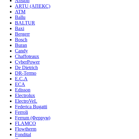
Ariston
ARTU (АПЕКС)
ATM
Ballu
BALTUR
Baxi
Bergerr
Bosch
Buran
Candy
Chaffoteaux
CyberPower
De Dietrich
DR-Termo
E.C.A
ECA
Edisson
Electrolux
ElectroVeL
Federica Bugatti
Ferroli
Ferrum (Феррум)
FLAMCO
Flowtherm
Fondital