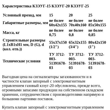
Характеристика КЗЭУГ-15 КЗЭУГ-20 КЗЭУГ-25
Условный проход, мм
15
20
25
не более
не более
не более
Габаритные размеры, мм
60х42х155
70х40х160
85х50х155
не более
не более
не более
Масса, кг
0,75
0,8
0,85
Строительные размеры
55х37х150
65х32х155
80х42х150
(L1xB1xH1 мм, D (G), d
(1/2″)
(3/4″)
(1″)
(кол. отв.))
ТУ 3712-
ТУ 3712-
ТУ 3712-
003-
003-
003-
Технические условия
51391678-
51391678-
51391678-
03
03
03
Выгодная цена на сигнализаторы загазованности и в
частности клапан запорный с электромагнитным
управлением газовый кзэуг-20 обусловлена, прежде всего,
огромными запасами продукции на собственном складском
хранении, сотрудничеством с производителями напрямую и
большими партиями поставок.
Купить клапан запорный с электромагнитным управлением