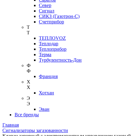
Север
Сигнал
СИКЗ (Газотрон-С)
Счетприбор
Т
Т
ТЕПЛОVOZ
Теплодар
Теплоприбор
Терма
Турбулентность-Дон
Ф
Ф
Франция
Х
Х
Хотхан
Э
Э
Эван
Все бренды
Главная
Сигнализаторы загазованности
Клапан запорный с электромагнитным управлением газовый