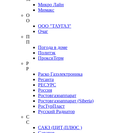
Микро Лайн
Мимакс
О
О
ООО "ТАУГАЗ"
Очаг
П
П
Погода в доме
Политэк
ПроксиТерм
Р
Р
Раско Газэлектроника
Ресанта
РЕСУРС
Россия
Ростовгазоаппарат
Ростовгазоаппарат (Siberia)
РосТурПласт
Русский Радиатор
С
С
САКЗ (ЦИТ-ПЛЮС )
Саратов