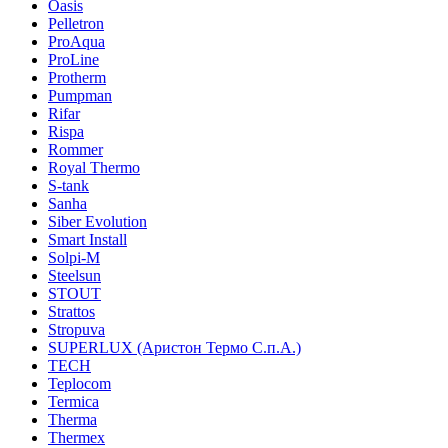
Oasis
Pelletron
ProAqua
ProLine
Protherm
Pumpman
Rifar
Rispa
Rommer
Royal Thermo
S-tank
Sanha
Siber Evolution
Smart Install
Solpi-M
Steelsun
STOUT
Strattos
Stropuva
SUPERLUX (Аристон Термо С.п.А.)
TECH
Teplocom
Termica
Therma
Thermex