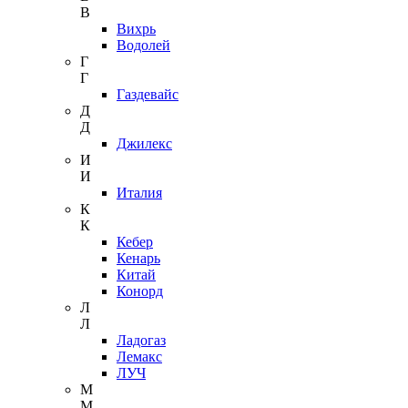
В
Вихрь
Водолей
Г
Г
Газдевайс
Д
Д
Джилекс
И
И
Италия
К
К
Кебер
Кенарь
Китай
Конорд
Л
Л
Ладогаз
Лемакс
ЛУЧ
М
М