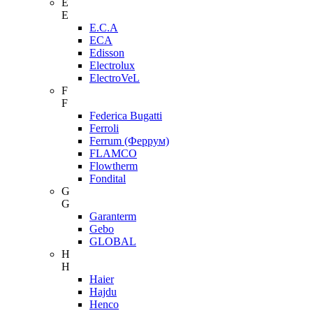
E
E
E.C.A
ECA
Edisson
Electrolux
ElectroVeL
F
F
Federica Bugatti
Ferroli
Ferrum (Феррум)
FLAMCO
Flowtherm
Fondital
G
G
Garanterm
Gebo
GLOBAL
H
H
Haier
Hajdu
Henco