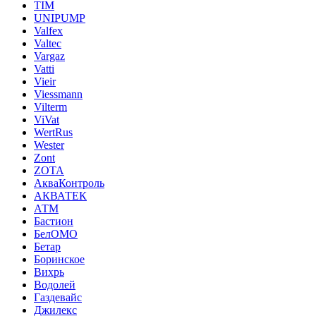
TIM
UNIPUMP
Valfex
Valtec
Vargaz
Vatti
Vieir
Viessmann
Vilterm
ViVat
WertRus
Wester
Zont
ZOTA
АкваКонтроль
АКВАТЕК
АТМ
Бастион
БелОМО
Бетар
Боринское
Вихрь
Водолей
Газдевайс
Джилекс