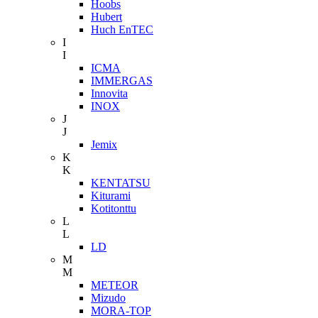
Hoobs
Hubert
Huch EnTEC
I
I
ICMA
IMMERGAS
Innovita
INOX
J
J
Jemix
K
K
KENTATSU
Kiturami
Kotitonttu
L
L
LD
M
M
METEOR
Mizudo
MORA-TOP