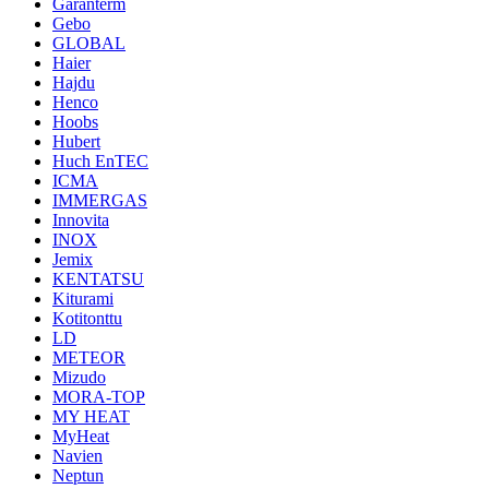
Garanterm
Gebo
GLOBAL
Haier
Hajdu
Henco
Hoobs
Hubert
Huch EnTEC
ICMA
IMMERGAS
Innovita
INOX
Jemix
KENTATSU
Kiturami
Kotitonttu
LD
METEOR
Mizudo
MORA-TOP
MY HEAT
MyHeat
Navien
Neptun