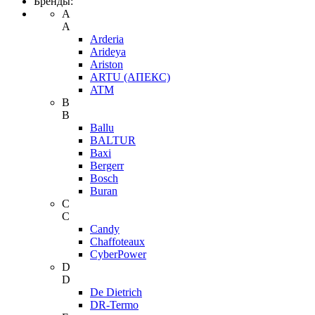
Бренды:
A
A
Arderia
Arideya
Ariston
ARTU (АПЕКС)
ATM
B
B
Ballu
BALTUR
Baxi
Bergerr
Bosch
Buran
C
C
Candy
Chaffoteaux
CyberPower
D
D
De Dietrich
DR-Termo