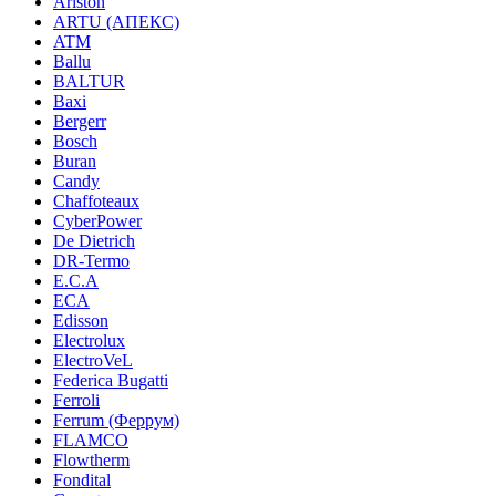
Ariston
ARTU (АПЕКС)
ATM
Ballu
BALTUR
Baxi
Bergerr
Bosch
Buran
Candy
Chaffoteaux
CyberPower
De Dietrich
DR-Termo
E.C.A
ECA
Edisson
Electrolux
ElectroVeL
Federica Bugatti
Ferroli
Ferrum (Феррум)
FLAMCO
Flowtherm
Fondital