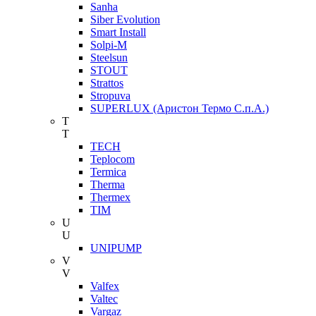
Sanha
Siber Evolution
Smart Install
Solpi-M
Steelsun
STOUT
Strattos
Stropuva
SUPERLUX (Аристон Термо С.п.А.)
T
T
TECH
Teplocom
Termica
Therma
Thermex
TIM
U
U
UNIPUMP
V
V
Valfex
Valtec
Vargaz