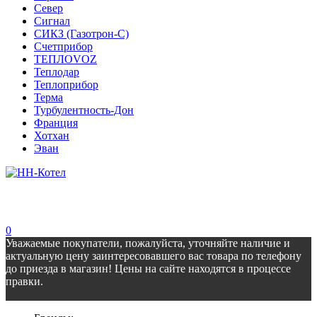
Север
Сигнал
СИКЗ (Газотрон-С)
Счетприбор
ТЕПЛОVOZ
Теплодар
Теплоприбор
Терма
Турбулентность-Дон
Франция
Хотхан
Эван
0
Уважаемые покупатели, пожалуйста, уточняйте наличие и
актуальную цену заинтересовавшего вас товара по телефону
до приезда в магазин! Цены на сайте находятся в процессе
правки.