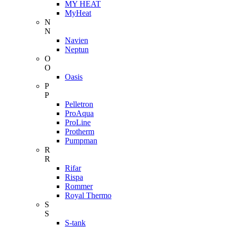
MY HEAT
MyHeat
N
N
Navien
Neptun
O
O
Oasis
P
P
Pelletron
ProAqua
ProLine
Protherm
Pumpman
R
R
Rifar
Rispa
Rommer
Royal Thermo
S
S
S-tank