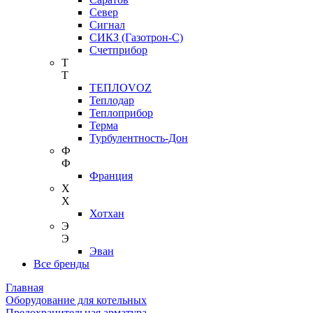
Север
Сигнал
СИКЗ (Газотрон-С)
Счетприбор
Т
Т
ТЕПЛОVOZ
Теплодар
Теплоприбор
Терма
Турбулентность-Дон
Ф
Ф
Франция
Х
Х
Хотхан
Э
Э
Эван
Все бренды
Главная
Оборудование для котельных
Предохранительная арматура