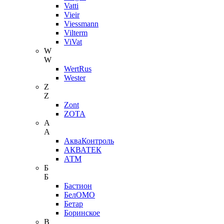
Vatti
Vieir
Viessmann
Vilterm
ViVat
W
W
WertRus
Wester
Z
Z
Zont
ZOTA
А
А
АкваКонтроль
АКВАТЕК
АТМ
Б
Б
Бастион
БелОМО
Бетар
Боринское
В