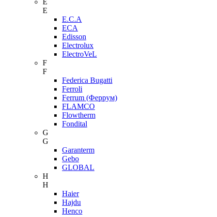
E
E
E.C.A
ECA
Edisson
Electrolux
ElectroVeL
F
F
Federica Bugatti
Ferroli
Ferrum (Феррум)
FLAMCO
Flowtherm
Fondital
G
G
Garanterm
Gebo
GLOBAL
H
H
Haier
Hajdu
Henco