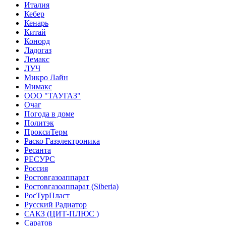
Италия
Кебер
Кенарь
Китай
Конорд
Ладогаз
Лемакс
ЛУЧ
Микро Лайн
Мимакс
ООО "ТАУГАЗ"
Очаг
Погода в доме
Политэк
ПроксиТерм
Раско Газэлектроника
Ресанта
РЕСУРС
Россия
Ростовгазоаппарат
Ростовгазоаппарат (Siberia)
РосТурПласт
Русский Радиатор
САКЗ (ЦИТ-ПЛЮС )
Саратов