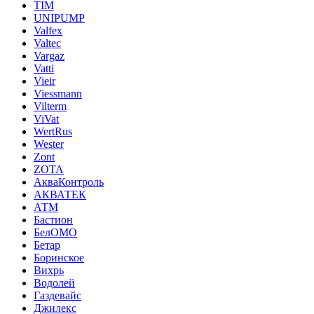
TIM
UNIPUMP
Valfex
Valtec
Vargaz
Vatti
Vieir
Viessmann
Vilterm
ViVat
WertRus
Wester
Zont
ZOTA
АкваКонтроль
АКВАТЕК
АТМ
Бастион
БелОМО
Бетар
Боринское
Вихрь
Водолей
Газдевайс
Джилекс