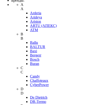
Бренды:
A
A
Arderia
Arideya
Ariston
ARTU (АПЕКС)
ATM
B
B
Ballu
BALTUR
Baxi
Bergerr
Bosch
Buran
C
C
Candy
Chaffoteaux
CyberPower
D
D
De Dietrich
DR-Termo