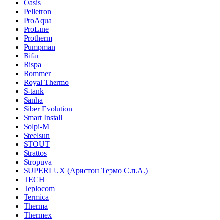
Oasis
Pelletron
ProAqua
ProLine
Protherm
Pumpman
Rifar
Rispa
Rommer
Royal Thermo
S-tank
Sanha
Siber Evolution
Smart Install
Solpi-M
Steelsun
STOUT
Strattos
Stropuva
SUPERLUX (Аристон Термо С.п.А.)
TECH
Teplocom
Termica
Therma
Thermex