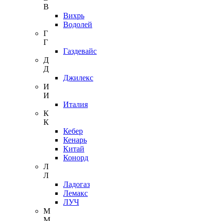
В
Вихрь
Водолей
Г
Г
Газдевайс
Д
Д
Джилекс
И
И
Италия
К
К
Кебер
Кенарь
Китай
Конорд
Л
Л
Ладогаз
Лемакс
ЛУЧ
М
М