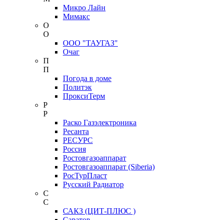
Микро Лайн
Мимакс
О
О
ООО "ТАУГАЗ"
Очаг
П
П
Погода в доме
Политэк
ПроксиТерм
Р
Р
Раско Газэлектроника
Ресанта
РЕСУРС
Россия
Ростовгазоаппарат
Ростовгазоаппарат (Siberia)
РосТурПласт
Русский Радиатор
С
С
САКЗ (ЦИТ-ПЛЮС )
Саратов