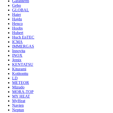
Garanterm
Gebo
GLOBAL
Haier
Hajdu
Henco
Hoobs
Hubert
Huch EnTEC
ICMA
IMMERGAS
Innovita
INOX
Jemix
KENTATSU
Kiturami
Kotitonttu
LD
METEOR
Mizudo
MORA-TOP
MY HEAT
MyHeat
Navien
Neptun