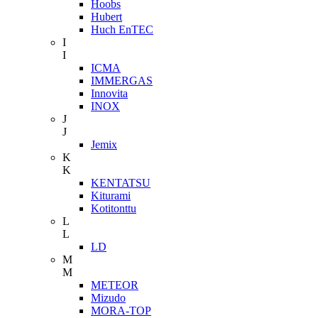
Hoobs
Hubert
Huch EnTEC
I
I
ICMA
IMMERGAS
Innovita
INOX
J
J
Jemix
K
K
KENTATSU
Kiturami
Kotitonttu
L
L
LD
M
M
METEOR
Mizudo
MORA-TOP