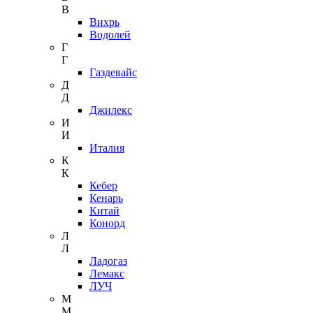
В
Вихрь
Водолей
Г
Г
Газдевайс
Д
Д
Джилекс
И
И
Италия
К
К
Кебер
Кенарь
Китай
Конорд
Л
Л
Ладогаз
Лемакс
ЛУЧ
М
М