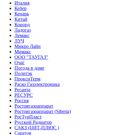
Италия
Кебер
Кенарь
Китай
Конорд
Ладогаз
Лемакс
ЛУЧ
Микро Лайн
Мимакс
ООО "ТАУГАЗ"
Очаг
Погода в доме
Политэк
ПроксиТерм
Раско Газэлектроника
Ресанта
РЕСУРС
Россия
Ростовгазоаппарат
Ростовгазоаппарат (Siberia)
РосТурПласт
Русский Радиатор
САКЗ (ЦИТ-ПЛЮС )
Саратов