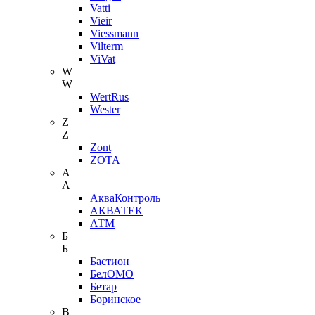
Vatti
Vieir
Viessmann
Vilterm
ViVat
W
W
WertRus
Wester
Z
Z
Zont
ZOTA
А
А
АкваКонтроль
АКВАТЕК
АТМ
Б
Б
Бастион
БелОМО
Бетар
Боринское
В