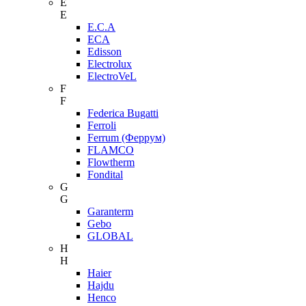
E
E
E.C.A
ECA
Edisson
Electrolux
ElectroVeL
F
F
Federica Bugatti
Ferroli
Ferrum (Феррум)
FLAMCO
Flowtherm
Fondital
G
G
Garanterm
Gebo
GLOBAL
H
H
Haier
Hajdu
Henco