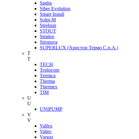
Sanha
Siber Evolution
Smart Install
Solpi-M
Steelsun
STOUT
Strattos
Stropuva
SUPERLUX (Аристон Термо С.п.А.)
T
T
TECH
Teplocom
Termica
Therma
Thermex
TIM
U
U
UNIPUMP
V
V
Valfex
Valtec
Vargaz