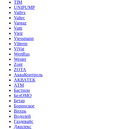
TIM
UNIPUMP
Valfex
Valtec
Vargaz
Vatti
Vieir
Viessmann
Vilterm
ViVat
WertRus
Wester
Zont
ZOTA
АкваКонтроль
АКВАТЕК
АТМ
Бастион
БелОМО
Бетар
Боринское
Вихрь
Водолей
Газдевайс
Джилекс