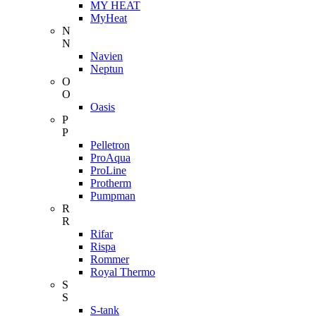
MY HEAT
MyHeat
N
N
Navien
Neptun
O
O
Oasis
P
P
Pelletron
ProAqua
ProLine
Protherm
Pumpman
R
R
Rifar
Rispa
Rommer
Royal Thermo
S
S
S-tank