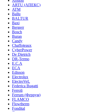
Ariston
ARTU (АПЕКС)
ATM
Ballu
BALTUR
Baxi
Bergerr
Bosch
Buran
Candy
Chaffoteaux
CyberPower
De Dietrich
DR-Termo
E.C.A
ECA
Edisson
Electrolux
ElectroVeL
Federica Bugatti
Ferroli
Ferrum (Феррум)
FLAMCO
Flowtherm
Fondital