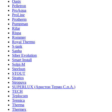
Oasis
Pelletron
ProAqua
ProLine
Protherm
Pumpman
Rifar
Rispa
Rommer
Royal Thermo
S-tank
Sanha
Siber Evolution
Smart Install
Solpi-M
Steelsun
STOUT
Strattos
Stropuva
SUPERLUX (Аристон Термо С.п.А.)
TECH
Teplocom
Termica
Therma
Thermex