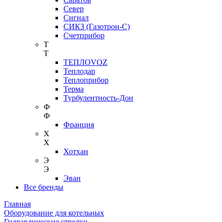
Север
Сигнал
СИКЗ (Газотрон-С)
Счетприбор
Т
Т
ТЕПЛОVOZ
Теплодар
Теплоприбор
Терма
Турбулентность-Дон
Ф
Ф
Франция
Х
Х
Хотхан
Э
Э
Эван
Все бренды
Главная
Оборудование для котельных
Гидравлические стрелки