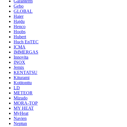
Garanterm
Gebo
GLOBAL
Haier
Hajdu
Henco
Hoobs
Hubert
Huch EnTEC
ICMA
IMMERGAS
Innovita
INOX
Jemix
KENTATSU
Kiturami
Kotitonttu
LD
METEOR
Mizudo
MORA-TOP
MY HEAT
MyHeat
Navien
Neptun