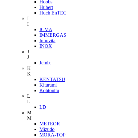
Hoobs
Hubert
Huch EnTEC
I
I
ICMA
IMMERGAS
Innovita
INOX
J
J
Jemix
K
K
KENTATSU
Kiturami
Kotitonttu
L
L
LD
M
M
METEOR
Mizudo
MORA-TOP