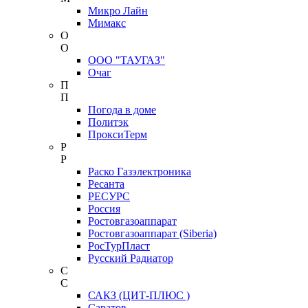
Микро Лайн
Мимакс
О
О
ООО "ТАУГАЗ"
Очаг
П
П
Погода в доме
Политэк
ПроксиТерм
Р
Р
Раско Газэлектроника
Ресанта
РЕСУРС
Россия
Ростовгазоаппарат
Ростовгазоаппарат (Siberia)
РосТурПласт
Русский Радиатор
С
С
САКЗ (ЦИТ-ПЛЮС )
Саратов