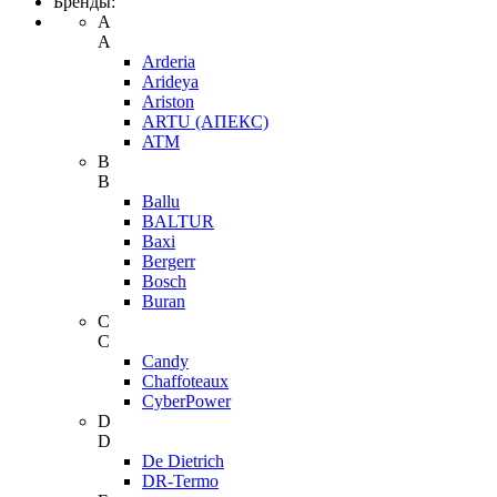
Бренды:
A
A
Arderia
Arideya
Ariston
ARTU (АПЕКС)
ATM
B
B
Ballu
BALTUR
Baxi
Bergerr
Bosch
Buran
C
C
Candy
Chaffoteaux
CyberPower
D
D
De Dietrich
DR-Termo