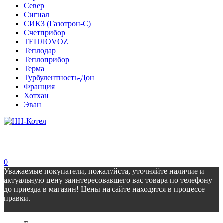
Север
Сигнал
СИКЗ (Газотрон-С)
Счетприбор
ТЕПЛОVOZ
Теплодар
Теплоприбор
Терма
Турбулентность-Дон
Франция
Хотхан
Эван
0
Уважаемые покупатели, пожалуйста, уточняйте наличие и
актуальную цену заинтересовавшего вас товара по телефону
до приезда в магазин! Цены на сайте находятся в процессе
правки.