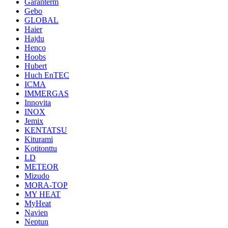
Garanterm
Gebo
GLOBAL
Haier
Hajdu
Henco
Hoobs
Hubert
Huch EnTEC
ICMA
IMMERGAS
Innovita
INOX
Jemix
KENTATSU
Kiturami
Kotitonttu
LD
METEOR
Mizudo
MORA-TOP
MY HEAT
MyHeat
Navien
Neptun