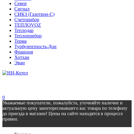
Север
Сигнал
СИКЗ (Газотрон-С)
Счетприбор
ТЕПЛОVOZ
Теплодар
Теплоприбор
Терма
Турбулентность-Дон
Франция
Хотхан
Эван
0
Уважаемые покупатели, пожалуйста, уточняйте наличие и
актуальную цену заинтересовавшего вас товара по телефону
до приезда в магазин! Цены на сайте находятся в процессе
правки.