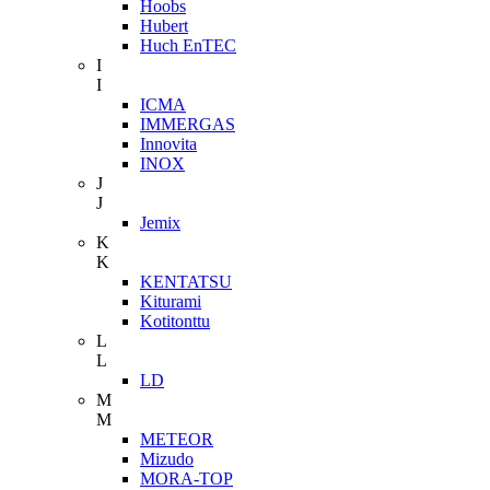
Hoobs
Hubert
Huch EnTEC
I
I
ICMA
IMMERGAS
Innovita
INOX
J
J
Jemix
K
K
KENTATSU
Kiturami
Kotitonttu
L
L
LD
M
M
METEOR
Mizudo
MORA-TOP