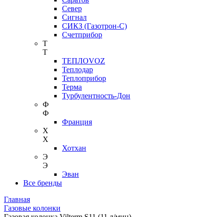
Север
Сигнал
СИКЗ (Газотрон-С)
Счетприбор
Т
Т
ТЕПЛОVOZ
Теплодар
Теплоприбор
Терма
Турбулентность-Дон
Ф
Ф
Франция
Х
Х
Хотхан
Э
Э
Эван
Все бренды
Главная
Газовые колонки
Газовая колонка Vilterm S11 (11 л/мин)