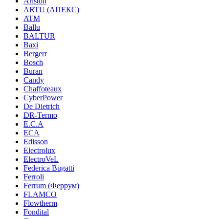
Ariston
ARTU (АПЕКС)
ATM
Ballu
BALTUR
Baxi
Bergerr
Bosch
Buran
Candy
Chaffoteaux
CyberPower
De Dietrich
DR-Termo
E.C.A
ECA
Edisson
Electrolux
ElectroVeL
Federica Bugatti
Ferroli
Ferrum (Феррум)
FLAMCO
Flowtherm
Fondital