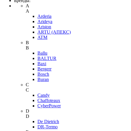
Бренды:
A
A
Arderia
Arideya
Ariston
ARTU (АПЕКС)
ATM
B
B
Ballu
BALTUR
Baxi
Bergerr
Bosch
Buran
C
C
Candy
Chaffoteaux
CyberPower
D
D
De Dietrich
DR-Termo