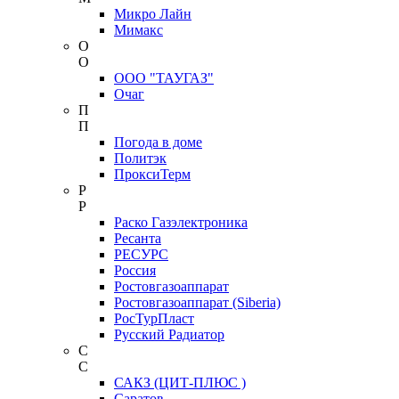
Микро Лайн
Мимакс
О
О
ООО "ТАУГАЗ"
Очаг
П
П
Погода в доме
Политэк
ПроксиТерм
Р
Р
Раско Газэлектроника
Ресанта
РЕСУРС
Россия
Ростовгазоаппарат
Ростовгазоаппарат (Siberia)
РосТурПласт
Русский Радиатор
С
С
САКЗ (ЦИТ-ПЛЮС )
Саратов