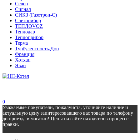
Север
Сигнал
СИКЗ (Газотрон-С)
Счетприбор
ТЕПЛОVOZ
Теплодар
Теплоприбор
Терма
Турбулентность-Дон
Франция
Хотхан
Эван
0
Уважаемые покупатели, пожалуйста, уточняйте наличие и
актуальную цену заинтересовавшего вас товара по телефону
до приезда в магазин! Цены на сайте находятся в процессе
правки.