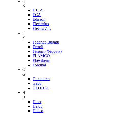
E
E
E.C.A
ECA
Edisson
Electrolux
ElectroVeL
F
F
Federica Bugatti
Ferroli
Ferrum (Феррум)
FLAMCO
Flowtherm
Fondital
G
G
Garanterm
Gebo
GLOBAL
H
H
Haier
Hajdu
Henco