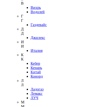
В
Вихрь
Водолей
Г
Г
Газдевайс
Д
Д
Джилекс
И
И
Италия
К
К
Кебер
Кенарь
Китай
Конорд
Л
Л
Ладогаз
Лемакс
ЛУЧ
М
М