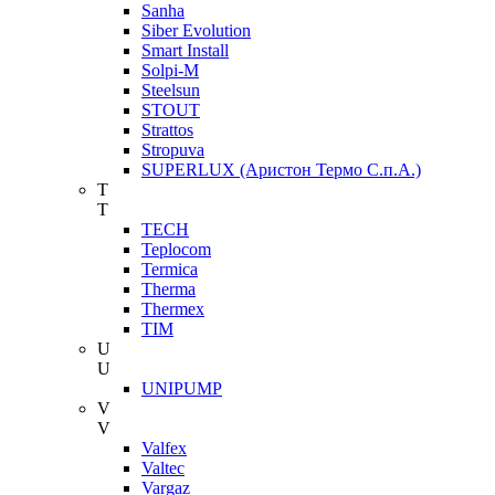
Sanha
Siber Evolution
Smart Install
Solpi-M
Steelsun
STOUT
Strattos
Stropuva
SUPERLUX (Аристон Термо С.п.А.)
T
T
TECH
Teplocom
Termica
Therma
Thermex
TIM
U
U
UNIPUMP
V
V
Valfex
Valtec
Vargaz