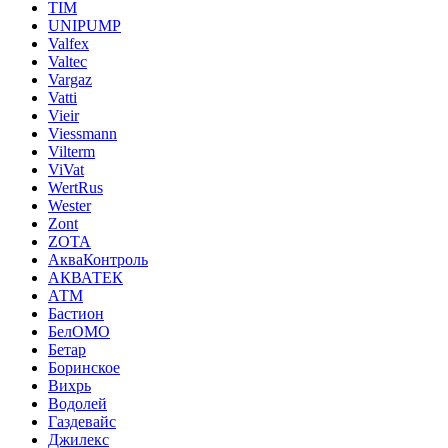
TIM
UNIPUMP
Valfex
Valtec
Vargaz
Vatti
Vieir
Viessmann
Vilterm
ViVat
WertRus
Wester
Zont
ZOTA
АкваКонтроль
АКВАТЕК
АТМ
Бастион
БелОМО
Бетар
Боринское
Вихрь
Водолей
Газдевайс
Джилекс