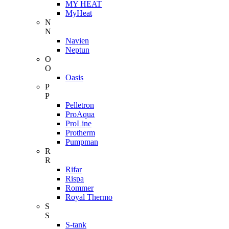
MY HEAT
MyHeat
N
N
Navien
Neptun
O
O
Oasis
P
P
Pelletron
ProAqua
ProLine
Protherm
Pumpman
R
R
Rifar
Rispa
Rommer
Royal Thermo
S
S
S-tank