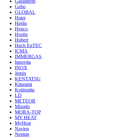
Garanterm
Gebo
GLOBAL
Haier
Hajdu
Henco
Hoobs
Hubert
Huch EnTEC
ICMA
IMMERGAS
Innovita
INOX
Jemix
KENTATSU
Kiturami
Kotitonttu
LD
METEOR
Mizudo
MORA-TOP
MY HEAT
MyHeat
Navien
Neptun