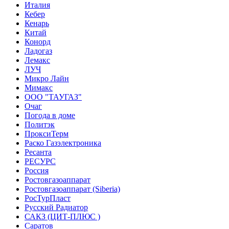
Италия
Кебер
Кенарь
Китай
Конорд
Ладогаз
Лемакс
ЛУЧ
Микро Лайн
Мимакс
ООО "ТАУГАЗ"
Очаг
Погода в доме
Политэк
ПроксиТерм
Раско Газэлектроника
Ресанта
РЕСУРС
Россия
Ростовгазоаппарат
Ростовгазоаппарат (Siberia)
РосТурПласт
Русский Радиатор
САКЗ (ЦИТ-ПЛЮС )
Саратов