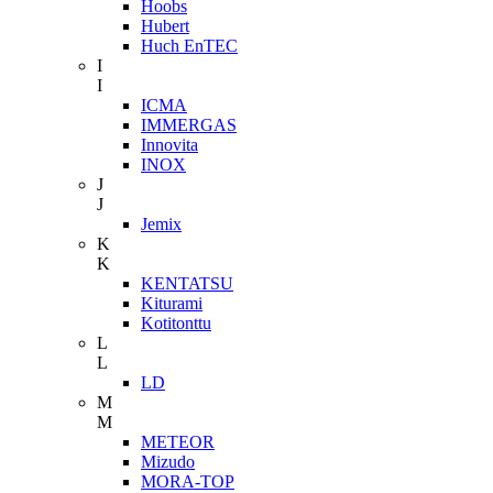
Hoobs
Hubert
Huch EnTEC
I
I
ICMA
IMMERGAS
Innovita
INOX
J
J
Jemix
K
K
KENTATSU
Kiturami
Kotitonttu
L
L
LD
M
M
METEOR
Mizudo
MORA-TOP