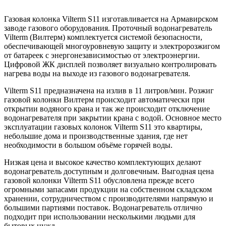
Газовая колонка Vilterm S11 изготавливается на Армавирском
заводе газового оборудования. Проточный водонагреватель
Vilterm (Вилтерм) комплектуется системой безопасности,
обеспечивающей многоуровневую защиту и электророзжигом
от батареек с энергонезависимостью от электроэнергии.
Цифровой ЖК дисплей позволяет визуально контролировать
нагрева воды на выходе из газового водонагревателя.
Vilterm S11 предназначена на излив в 11 литров/мин. Розжиг
газовой колонки Вилтерм происходит автоматически при
открытии водяного крана и так же происходит отключение
водонагревателя при закрытии крана с водой. Основное место
эксплуатации газовых колонок Vilterm S11 это квартиры,
небольшие дома и производственные здания, где нет
необходимости в большом объёме горячей воды.
Низкая цена и высокое качество комплектующих делают
водонагреватель доступным и долговечным. Выгодная цена
газовой колонки Vilterm S11 обусловлена прежде всего
огромными запасами продукции на собственном складском
хранении, сотрудничеством с производителями напрямую и
большими партиями поставок. Водонагреватель отлично
подходит при использовании несколькими людьми для
бытовых нужд.