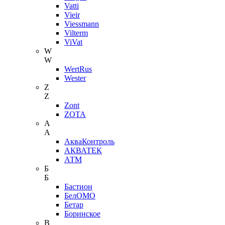
Vatti
Vieir
Viessmann
Vilterm
ViVat
W
W
WertRus
Wester
Z
Z
Zont
ZOTA
А
А
АкваКонтроль
АКВАТЕК
АТМ
Б
Б
Бастион
БелОМО
Бетар
Боринское
В