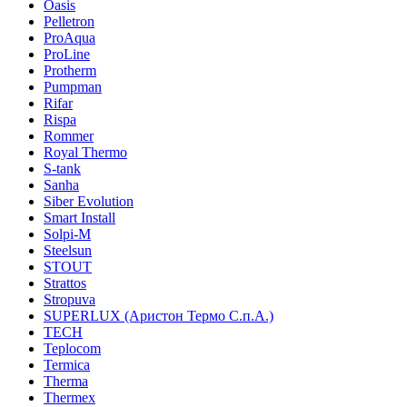
Oasis
Pelletron
ProAqua
ProLine
Protherm
Pumpman
Rifar
Rispa
Rommer
Royal Thermo
S-tank
Sanha
Siber Evolution
Smart Install
Solpi-M
Steelsun
STOUT
Strattos
Stropuva
SUPERLUX (Аристон Термо С.п.А.)
TECH
Teplocom
Termica
Therma
Thermex