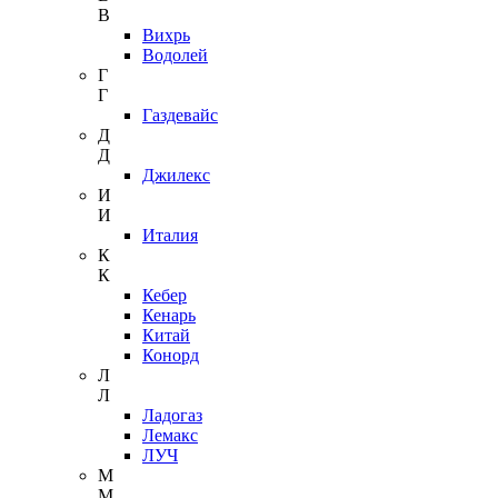
В
Вихрь
Водолей
Г
Г
Газдевайс
Д
Д
Джилекс
И
И
Италия
К
К
Кебер
Кенарь
Китай
Конорд
Л
Л
Ладогаз
Лемакс
ЛУЧ
М
М