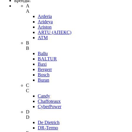
Бренды:
A
A
Arderia
Arideya
Ariston
ARTU (АПЕКС)
ATM
B
B
Ballu
BALTUR
Baxi
Bergerr
Bosch
Buran
C
C
Candy
Chaffoteaux
CyberPower
D
D
De Dietrich
DR-Termo