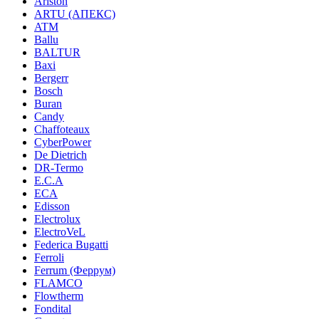
Ariston
ARTU (АПЕКС)
ATM
Ballu
BALTUR
Baxi
Bergerr
Bosch
Buran
Candy
Chaffoteaux
CyberPower
De Dietrich
DR-Termo
E.C.A
ECA
Edisson
Electrolux
ElectroVeL
Federica Bugatti
Ferroli
Ferrum (Феррум)
FLAMCO
Flowtherm
Fondital