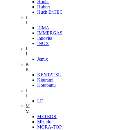
Hoobs
Hubert
Huch EnTEC
I
I
ICMA
IMMERGAS
Innovita
INOX
J
J
Jemix
K
K
KENTATSU
Kiturami
Kotitonttu
L
L
LD
M
M
METEOR
Mizudo
MORA-TOP