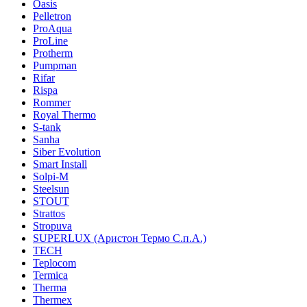
Oasis
Pelletron
ProAqua
ProLine
Protherm
Pumpman
Rifar
Rispa
Rommer
Royal Thermo
S-tank
Sanha
Siber Evolution
Smart Install
Solpi-M
Steelsun
STOUT
Strattos
Stropuva
SUPERLUX (Аристон Термо С.п.А.)
TECH
Teplocom
Termica
Therma
Thermex