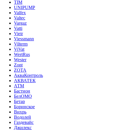
TIM
UNIPUMP
Valfex
Valtec
Vargaz
Vatti
Vieir
Viessmann
Vilterm
ViVat
WertRus
Wester
Zont
ZOTA
АкваКонтроль
АКВАТЕК
АТМ
Бастион
БелОМО
Бетар
Боринское
Вихрь
Водолей
Газдевайс
Джилекс