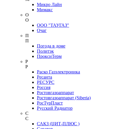
Микро Лайн
Мимакс
О
О
ООО "ТАУГАЗ"
Очаг
П
П
Погода в доме
Политэк
ПроксиТерм
Р
Р
Раско Газэлектроника
Ресанта
РЕСУРС
Россия
Ростовгазоаппарат
Ростовгазоаппарат (Siberia)
РосТурПласт
Русский Радиатор
С
С
САКЗ (ЦИТ-ПЛЮС )
Саратов