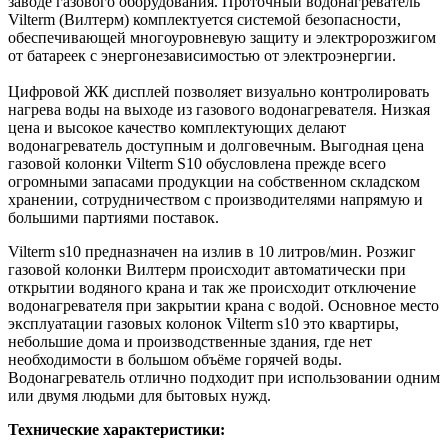
заводе газового оборудования. Проточный водонагреватель
Vilterm (Вилтерм) комплектуется системой безопасности,
обеспечивающей многоуровневую защиту и электророзжигом
от батареек с энергонезависимостью от электроэнергии.
Цифровой ЖК дисплей позволяет визуально контролировать
нагрева воды на выходе из газового водонагревателя. Низкая
цена и высокое качество комплектующих делают
водонагреватель доступным и долговечным. Выгодная цена
газовой колонки Vilterm S10 обусловлена прежде всего
огромными запасами продукции на собственном складском
хранении, сотрудничеством с производителями напрямую и
большими партиями поставок.
Vilterm s10 предназначен на излив в 10 литров/мин. Розжиг
газовой колонки Вилтерм происходит автоматически при
открытии водяного крана и так же происходит отключение
водонагревателя при закрытии крана с водой. Основное место
эксплуатации газовых колонок Vilterm s10 это квартиры,
небольшие дома и производственные здания, где нет
необходимости в большом объёме горячей воды.
Водонагреватель отлично подходит при использовании одним
или двумя людьми для бытовых нужд.
Технические характеристики: