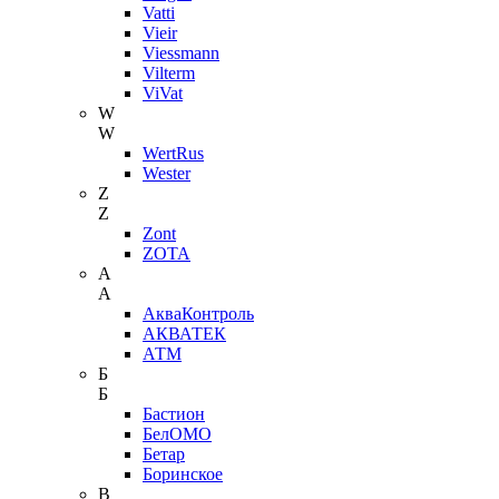
Vatti
Vieir
Viessmann
Vilterm
ViVat
W
W
WertRus
Wester
Z
Z
Zont
ZOTA
А
А
АкваКонтроль
АКВАТЕК
АТМ
Б
Б
Бастион
БелОМО
Бетар
Боринское
В