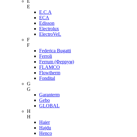
E
E
E.C.A
ECA
Edisson
Electrolux
ElectroVeL
F
F
Federica Bugatti
Ferroli
Ferrum (Феррум)
FLAMCO
Flowtherm
Fondital
G
G
Garanterm
Gebo
GLOBAL
H
H
Haier
Hajdu
Henco