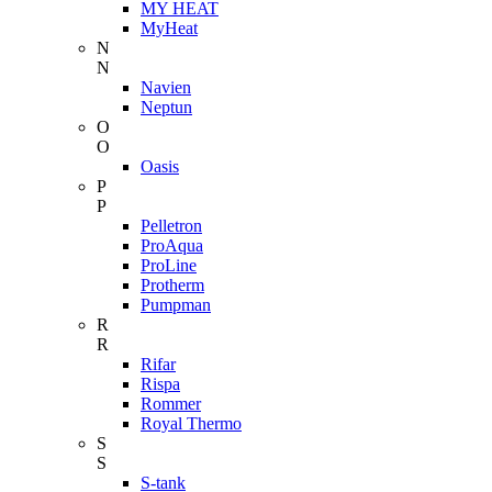
MY HEAT
MyHeat
N
N
Navien
Neptun
O
O
Oasis
P
P
Pelletron
ProAqua
ProLine
Protherm
Pumpman
R
R
Rifar
Rispa
Rommer
Royal Thermo
S
S
S-tank