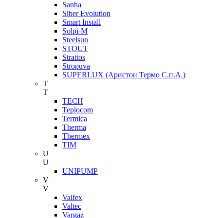
Sanha
Siber Evolution
Smart Install
Solpi-M
Steelsun
STOUT
Strattos
Stropuva
SUPERLUX (Аристон Термо С.п.А.)
T
T
TECH
Teplocom
Termica
Therma
Thermex
TIM
U
U
UNIPUMP
V
V
Valfex
Valtec
Vargaz