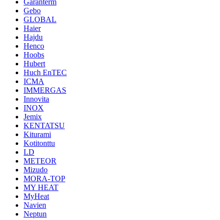
Garanterm
Gebo
GLOBAL
Haier
Hajdu
Henco
Hoobs
Hubert
Huch EnTEC
ICMA
IMMERGAS
Innovita
INOX
Jemix
KENTATSU
Kiturami
Kotitonttu
LD
METEOR
Mizudo
MORA-TOP
MY HEAT
MyHeat
Navien
Neptun