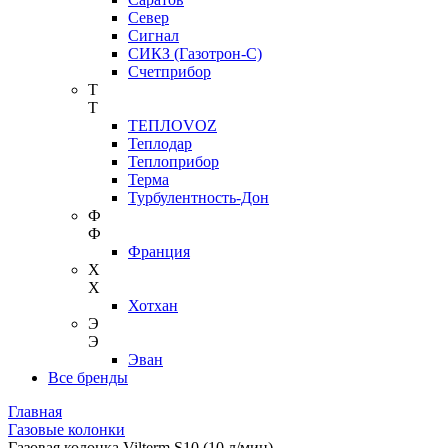
Север
Сигнал
СИКЗ (Газотрон-С)
Счетприбор
Т
Т
ТЕПЛОVOZ
Теплодар
Теплоприбор
Терма
Турбулентность-Дон
Ф
Ф
Франция
Х
Х
Хотхан
Э
Э
Эван
Все бренды
Главная
Газовые колонки
Газовая колонка Vilterm S10 (10 л/мин)