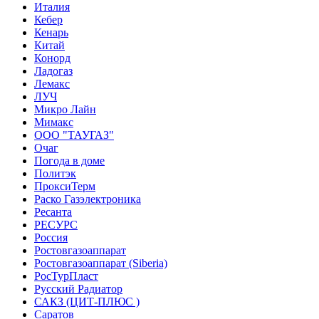
Италия
Кебер
Кенарь
Китай
Конорд
Ладогаз
Лемакс
ЛУЧ
Микро Лайн
Мимакс
ООО "ТАУГАЗ"
Очаг
Погода в доме
Политэк
ПроксиТерм
Раско Газэлектроника
Ресанта
РЕСУРС
Россия
Ростовгазоаппарат
Ростовгазоаппарат (Siberia)
РосТурПласт
Русский Радиатор
САКЗ (ЦИТ-ПЛЮС )
Саратов