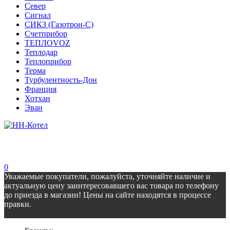
Север
Сигнал
СИКЗ (Газотрон-С)
Счетприбор
ТЕПЛОVOZ
Теплодар
Теплоприбор
Терма
Турбулентность-Дон
Франция
Хотхан
Эван
0
Уважаемые покупатели, пожалуйста, уточняйте наличие и
актуальную цену заинтересовавшего вас товара по телефону
до приезда в магазин! Цены на сайте находятся в процессе
правки.